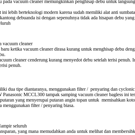
bu pada vacuum cleaner memungkinkan penghisap debu untuk langsung m
i lebih berteknologi modern karena sudah memiliki alat anti sumbatan
anda isi dengan sepenuhnya tidak ada hisapan debu yang
luruh
a vacuum cleaner
aru ketika vacuum cleaner dirasa kurang untuk menghisap debu dengan 
bu.
um cleaner cenderung kurang menyedot debu setelah terisi penuh. In
risi penuh.
ki dua tipe diantaranya, menggunakan filter / penyaring dan cyclonic 
vacuum cleaner bagless ini t
putaran yang menyerupai putaran angin topan untuk memisahkan koto
 menggunakan filter / penyaring biasa.
ampir seluruh
nsparan, yang mana memudahkan anda untuk melihat dan membersihkan 