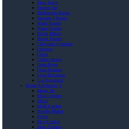
Slow Juicer
Storage Jar
Timbangan Badan
Vacuum Cleaner
Water Heater
Water Purifier
Bread Maker
Bread Toaster
Chocolate Fountain
Chopper
Citrus
Coffee Maker
Deep Fryer
Food Steamer
Food Processor
Gas Regulator
Home Appliances 3
Magic Jar
Meat Grinder
Mixer
Multi Cooker
Noodle Maker
Presto
Rice Cooker
Slow Cooker