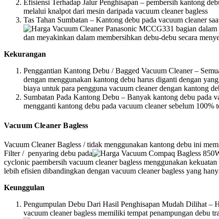
Efisiensi Terhadap Jalur Penghisapan – pembersih kantong de
melalui knalpot dari mesin daripada vacuum cleaner bagless
Tas Tahan Sumbatan – Kantong debu pada vacuum cleaner saat in
dan meyakinkan dalam membersihkan debu-debu secara menye
Kekurangan
Penggantian Kantong Debu / Bagged Vacuum Cleaner – Semu
dengan menggunakan kantong debu harus diganti dengan yang b
biaya untuk para pengguna vacuum cleaner dengan kantong de
Sumbatan Pada Kantong Debu – Banyak kantong debu pada vacu
mengganti kantong debu pada vacuum cleaner sebelum 100% te
Vacuum Cleaner Bagless
Vacuum Cleaner Bagless / tidak menggunakan kantong debu ini memili
Filter / penyaring debu pada
cyclonic paembersih vacuum cleaner bagless menggunakan kekuatan 
lebih efisien dibandingkan dengan vacuum cleaner bagless yang hanya
Keunggulan
Pengumpulan Debu Dari Hasil Penghisapan Mudah Dilihat – H
vacuum cleaner bagless memiliki tempat penampungan debu tra