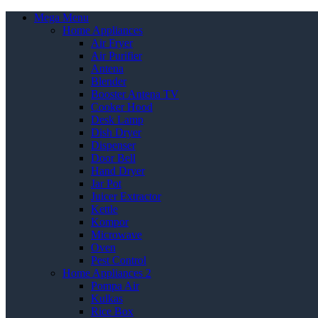
Mega Menu
Home Appliances
Air Fryer
Air Purifier
Antena
Blender
Booster Antena TV
Cooker Hood
Desk Lamp
Dish Dryer
Dispenser
Door Bell
Hand Dryer
Jar Pot
Juicer Extractor
Kettle
Kompor
Microwave
Oven
Pest Control
Home Appliances 2
Pompa Air
Kulkas
Rice Box