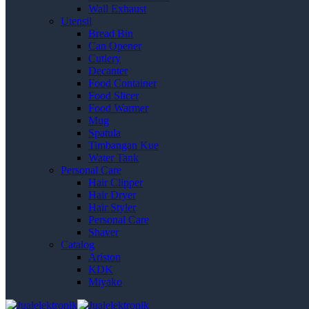
Wall Exhaust
Utensil
Bread Bin
Can Opener
Cutlery
Decanter
Food Container
Food Slicer
Food Warmer
Mug
Spatula
Timbangan Kue
Water Tank
Personal Care
Hair Clipper
Hair Dryer
Hair Styler
Personal Care
Shaver
Catalog
Ariston
KDK
Miyako