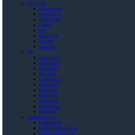
Cookware
Dutch Oven
Deep Fryer
Frying Pan
Griller
Pan
Sauce Pan
Steamer
Wok Pan
Fan
Air Cooler
Air Curtain
Auto Fan
Box Fan
Ceiling Fan
Desk Fan
Floor Fan
Misty Fan
Stand Fan
Tower Fan
Wall Fan
Ventilating Fan
Cabinet Fan
Ceiling Exhaust Fan
Glass Exhaust Fan