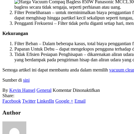
bagless secara tidak sengaja, seperti perhiasan atau uang.
Filter Pemeliharaan – untuk meminimalkan biaya penggantian fi
dapat menghisap hingga partikel kecil sekalipun seperti tungau
Pengganti Frekuensi – Filter tidak perlu diganti setiap hari,
Kekurangan
Filter Beban – Dalam beberapa kasus, total biaya penggantian f
Paparan Untuk Debu – dapat mengekspos pengguna terhadap de
Tidak Efisien Pesiapan Penghisapan – dikarenakan aliran udar
yang berdampak pada pengiriman hisap dan aliran udara yang d
Semoga artikel ini dapat membantu anda dalam memilih
vacuum clea
Sumber di
sini
pada
By
Kevin Hansel
General
Komentar Dinonaktifkan
Vacuum
Share:
Cleaner
Facebook
Twitter
LinkedIn
Google +
Email
Bagless
vs
Author
Vacuum
Cleaner
Bagged