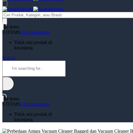
Products
search
0
0 items
0 ITEMS
Lihat keranjang
Tidak ada produk di
keranjang.
Search
0
0 items
0 ITEMS
Lihat keranjang
Tidak ada produk di
keranjang.