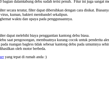
tabung debu sudah terisi penuh. Fitur ini juga sangat 
lter secara teratur, filter dapat dibersihkan dengan cara disikat. Bi
, virus, kuman, bakteri membandel sekalipun.
 menghemat waktu dan upaya pada penggunaannya.
ilter dapat melebihi biaya penggantian kantong debu biasa.
bu saat pengosongan, membuatnya kurang cocok untuk penderita ale
a pada ruangan bagless tidak sebesar kantong debu pada umumnya sehin
ihasilkan oleh motor berbeda.
ner
yang tepat di rumah anda :)