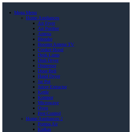
Mega Menu
Home Appliances
Air Fryer
Air Purifier
Antena
Blender
Booster Antena TV
Cooker Hood
Desk Lamp
Dish Dryer
Dispenser
Door Bell
Hand Dryer
Jar Pot
Juicer Extractor
Kettle
Kompor
Microwave
Oven
Pest Control
Home Appliances 2
Pompa Air
Kulkas