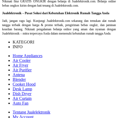
Nikmati fitur GRATIS ONGKIR dengan belanja di Jualelektronik.com. Belanja online
bebas ongkos kirim dengan hati tenang di Jualelektronik.com.
Jualelektronik – Pusat Solusi dari Kebutuhan Elektronik Rumah Tangga Anda
Jadi, jangan ragu lagi. Kunjungi Jualelektronik.com sekarang dan temukan alat rumah
tangga terbaik dengan harga & promo terbaik, pengiriman bebas ongkir, dan jaminan
keaslian barang. Nikmati pengalaman belanja online yang aman dan nyaman dengan
Jualelektronik – mitra terpercaya Anda dalam memenuhi kebutuhan rumah tangga Anda.
KATEGORI
INFO
Home Appliances
Air Cooler
Air Fryer
Air Purifier
Antena
Blender
Cooker Hood
Desk Lamp
Dish Dryer
Air Curtain
Auto Fan
Tentang Jualelektronik
My Account