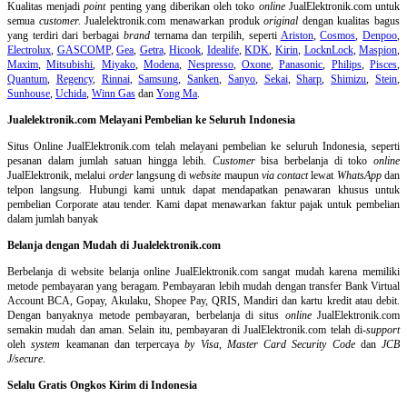
Kualitas menjadi
point
penting yang diberikan oleh toko
online
JualElektronik.com untuk
semua
customer.
Jualelektronik.com menawarkan produk
original
dengan kualitas bagus
yang terdiri dari berbagai
brand
ternama dan terpilih, seperti
Ariston
,
Cosmos
,
Denpoo
,
Electrolux
,
GASCOMP
,
Gea
,
Getra
,
Hicook
,
Idealife
,
KDK
,
Kirin
,
LocknLock
,
Maspion
,
Maxim
,
Mitsubishi
,
Miyako
,
Modena
,
Nespresso
,
Oxone
,
Panasonic
,
Philips
,
Pisces
,
Quantum
,
Regency
,
Rinnai
,
Samsung
,
Sanken
,
Sanyo
,
Sekai
,
Sharp
,
Shimizu
,
Stein
,
Sunhouse
,
Uchida
,
Winn Gas
dan
Yong Ma
.
Jualelektronik.com Melayani Pembelian ke Seluruh Indonesia
Situs Online
JualElektronik.com telah melayani pembelian ke seluruh Indonesia, seperti
pesanan dalam jumlah satuan hingga lebih.
Customer
bisa berbelanja di toko
online
JualElektronik, melalui
order
langsung di
website
maupun
via contact
lewat
WhatsApp
dan
telpon langsung
.
Hubungi kami untuk dapat mendapatkan penawaran khusus untuk
pembelian Corporate atau tender. Kami dapat menawarkan faktur pajak untuk pembelian
dalam jumlah banyak
Belanja dengan Mudah di Jualelektronik.com
Berbelanja di
website belanja online
JualElektronik.com sangat mudah karena memiliki
metode pembayaran yang beragam. Pembayaran lebih mudah dengan transfer Bank Virtual
Account BCA, Gopay, Akulaku, Shopee Pay, QRIS, Mandiri dan kartu kredit atau debit.
Dengan banyaknya metode pembayaran, berbelanja di situs
online
JualElektronik.com
semakin mudah dan aman. Selain itu, pembayaran di JualElektronik.com telah di-
support
oleh
system
keamanan dan
terpercaya
by Visa
,
Master Card Security Code
dan
JCB
J/secure
.
Selalu Gratis Ongkos Kirim di Indonesia