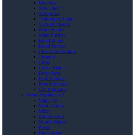
Rice Box
Slow Juicer
Storage Jar
Timbangan Badan
Vacuum Cleaner
Water Heater
Water Purifier
Bread Maker
Bread Toaster
Chocolate Fountain
Chopper
Citrus
Coffee Maker
Deep Fryer
Food Steamer
Food Processor
Gas Regulator
Home Appliances 3
Magic Jar
Meat Grinder
Mixer
Multi Cooker
Noodle Maker
Presto
Rice Cooker