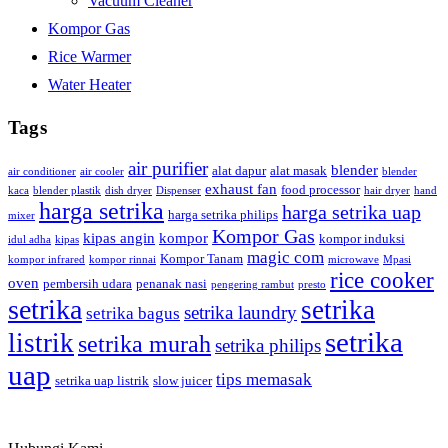
Vacuum Cleaner
Kompor Gas
Rice Warmer
Water Heater
Tags
air purifier
blender
alat dapur
alat masak
air conditioner
air cooler
blender
exhaust fan
food processor
kaca
blender plastik
dish dryer
Dispenser
hair dryer
hand
harga setrika
harga setrika uap
harga setrika philips
mixer
Kompor Gas
kipas angin
kompor
kompor induksi
idul adha
kipas
magic com
Kompor Tanam
kompor infrared
kompor rinnai
microwave
Mpasi
rice cooker
oven
pembersih udara
penanak nasi
pengering rambut
presto
setrika
setrika
setrika laundry
setrika bagus
setrika
listrik
setrika murah
setrika philips
uap
tips memasak
setrika uap listrik
slow juicer