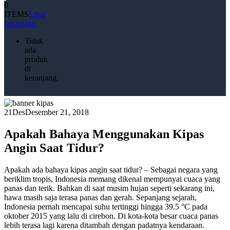
0
ITEMS
Lihat
keranjang
Tidak
ada
produk
di
keranjang.
21
Des
Desember 21, 2018
Apakah Bahaya Menggunakan Kipas
Angin Saat Tidur?
Apakah ada bahaya kipas angin saat tidur? – Sebagai negara yang
beriklim tropis, Indonesia memang dikenal mempunyai cuaca yang
panas dan terik. Bahkan di saat musim hujan seperti sekarang ini,
hawa masih saja terasa panas dan gerah. Sepanjang sejarah,
Indonesia pernah mencapai suhu tertinggi hingga 39.5 °C pada
oktober 2015 yang lalu di cirebon. Di kota-kota besar cuaca panas
lebih terasa lagi karena ditambah dengan padatnya kendaraan.