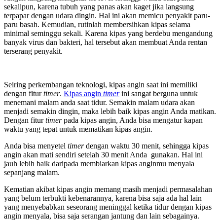
sekalipun, karena tubuh yang panas akan kaget jika langsung
terpapar dengan udara dingin. Hal ini akan memicu penyakit paru-
paru basah. Kemudian, rutinlah membersihkan kipas selama
minimal seminggu sekali. Karena kipas yang berdebu mengandung
banyak virus dan bakteri, hal tersebut akan membuat Anda rentan
terserang penyakit.
Seiring perkembangan teknologi, kipas angin saat ini memiliki
dengan fitur
timer
.
Kipas angin
timer
ini sangat berguna untuk
menemani malam anda saat tidur. Semakin malam udara akan
menjadi semakin dingin, maka lebih baik kipas angin Anda matikan.
Dengan fitur
timer
pada kipas angin, Anda bisa mengatur kapan
waktu yang tepat untuk mematikan kipas angin.
Anda bisa menyetel
timer
dengan waktu 30 menit, sehingga kipas
angin akan mati sendiri setelah 30 menit Anda gunakan. Hal ini
jauh lebih baik daripada membiarkan kipas anginmu menyala
sepanjang malam.
Kematian akibat kipas angin memang masih menjadi permasalahan
yang belum terbukti kebenarannya, karena bisa saja ada hal lain
yang menyebabkan seseorang meninggal ketika tidur dengan kipas
angin menyala, bisa saja serangan jantung dan lain sebagainya.