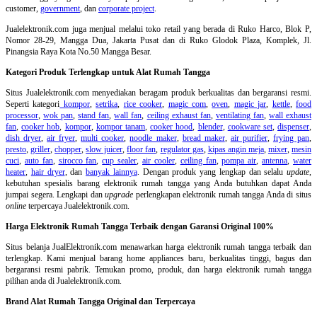
customer,
government
, dan
corporate project
.
Jualelektronik.com juga menjual melalui toko retail yang berada di Ruko Harco, Blok P,
Nomor 28-29, Mangga Dua, Jakarta Pusat dan di Ruko Glodok Plaza, Komplek, Jl.
Pinangsia Raya Kota No.50 Mangga Besar.
Kategori Produk Terlengkap untuk Alat Rumah Tangga
Situs Jualelektronik.com menyediakan beragam produk berkualitas dan bergaransi resmi.
Seperti kategori
kompor
,
setrika
,
rice cooker
,
magic com
,
oven
,
magic jar
,
kettle
,
food
processor
,
wok pan
,
stand fan
,
wall fan
,
ceiling exhaust fan
,
ventilating fan
,
wall exhaust
fan
,
cooker hob
,
kompor
,
kompor tanam
,
cooker hood
,
blender
,
cookware set
,
dispenser
,
dish dryer
,
air fryer
,
multi cooker
,
noodle maker
,
bread maker
,
air purifier
,
frying pan
,
presto
,
griller
,
chopper
,
slow juicer
,
floor fan
,
regulator gas
,
kipas angin meja
,
mixer
,
mesin
cuci
,
auto fan
,
sirocco fan
,
cup sealer
,
air cooler
,
ceiling fan
,
pompa air
,
antenna
,
water
heater
,
hair dryer
, dan
banyak lainnya
. Dengan produk yang lengkap dan selalu
update
,
kebutuhan spesialis barang elektronik rumah tangga yang Anda butuhkan dapat Anda
jumpai segera. Lengkapi dan
upgrade
perlengkapan elektronik rumah tangga Anda di situs
online
terpercaya Jualelektronik.com.
Harga Elektronik Rumah Tangga Terbaik dengan Garansi Original 100%
Situs belanja
JualElektronik.com menawarkan harga elektronik rumah tangga terbaik dan
terlengkap. Kami menjual barang home appliances baru, berkualitas tinggi, bagus dan
bergaransi resmi pabrik. Temukan promo, produk, dan harga elektronik rumah tangga
pilihan anda di Jualelektronik.com.
Brand Alat Rumah Tangga Original dan Terpercaya