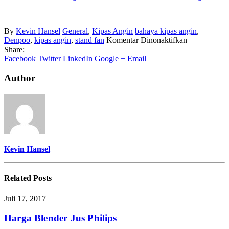
By
Kevin Hansel
General
,
Kipas Angin
bahaya kipas angin
,
pada
Denpoo
,
kipas angin
,
stand fan
Komentar Dinonaktifkan
Apakah
Share:
Bahaya
Facebook
Twitter
LinkedIn
Google +
Email
Menggunaka
Kipas
Author
Angin
Saat
Tidur?
Kevin Hansel
Related
Posts
Juli 17, 2017
Harga Blender Jus Philips