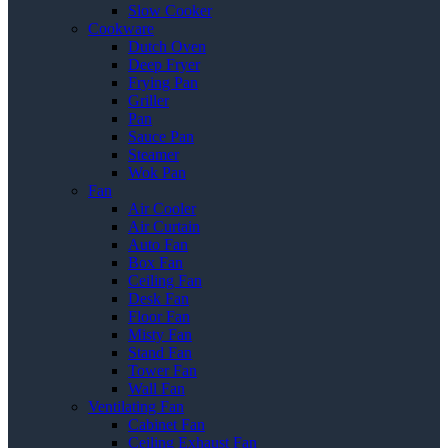
Slow Cooker
Cookware
Dutch Oven
Deep Fryer
Frying Pan
Griller
Pan
Sauce Pan
Steamer
Wok Pan
Fan
Air Cooler
Air Curtain
Auto Fan
Box Fan
Ceiling Fan
Desk Fan
Floor Fan
Misty Fan
Stand Fan
Tower Fan
Wall Fan
Ventilating Fan
Cabinet Fan
Ceiling Exhaust Fan