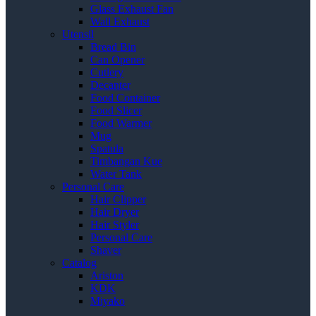
Glass Exhaust Fan
Wall Exhaust
Utensil
Bread Bin
Can Opener
Cutlery
Decanter
Food Container
Food Slicer
Food Warmer
Mug
Spatula
Timbangan Kue
Water Tank
Personal Care
Hair Clipper
Hair Dryer
Hair Styler
Personal Care
Shaver
Catalog
Ariston
KDK
Miyako