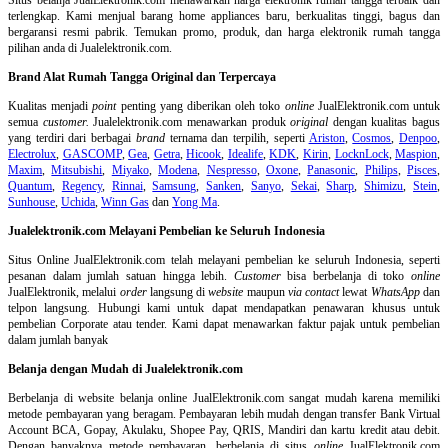
terlengkap. Kami menjual barang home appliances baru, berkualitas tinggi, bagus dan
bergaransi resmi pabrik. Temukan promo, produk, dan harga elektronik rumah tangga
pilihan anda di Jualelektronik.com.
Brand Alat Rumah Tangga Original dan Terpercaya
Kualitas menjadi
point
penting yang diberikan oleh toko
online
JualElektronik.com untuk
semua
customer.
Jualelektronik.com menawarkan produk
original
dengan kualitas bagus
yang terdiri dari berbagai
brand
ternama dan terpilih, seperti
Ariston
,
Cosmos
,
Denpoo
,
Electrolux
,
GASCOMP
,
Gea
,
Getra
,
Hicook
,
Idealife
,
KDK
,
Kirin
,
LocknLock
,
Maspion
,
Maxim
,
Mitsubishi
,
Miyako
,
Modena
,
Nespresso
,
Oxone
,
Panasonic
,
Philips
,
Pisces
,
Quantum
,
Regency
,
Rinnai
,
Samsung
,
Sanken
,
Sanyo
,
Sekai
,
Sharp
,
Shimizu
,
Stein
,
Sunhouse
,
Uchida
,
Winn Gas
dan
Yong Ma
.
Jualelektronik.com Melayani Pembelian ke Seluruh Indonesia
Situs Online
JualElektronik.com telah melayani pembelian ke seluruh Indonesia, seperti
pesanan dalam jumlah satuan hingga lebih.
Customer
bisa berbelanja di toko
online
JualElektronik, melalui
order
langsung di
website
maupun
via contact
lewat
WhatsApp
dan
telpon langsung
.
Hubungi kami untuk dapat mendapatkan penawaran khusus untuk
pembelian Corporate atau tender. Kami dapat menawarkan faktur pajak untuk pembelian
dalam jumlah banyak
Belanja dengan Mudah di Jualelektronik.com
Berbelanja di
website belanja online
JualElektronik.com sangat mudah karena memiliki
metode pembayaran yang beragam. Pembayaran lebih mudah dengan transfer Bank Virtual
Account BCA, Gopay, Akulaku, Shopee Pay, QRIS, Mandiri dan kartu kredit atau debit.
Dengan banyaknya metode pembayaran, berbelanja di situs
online
JualElektronik.com