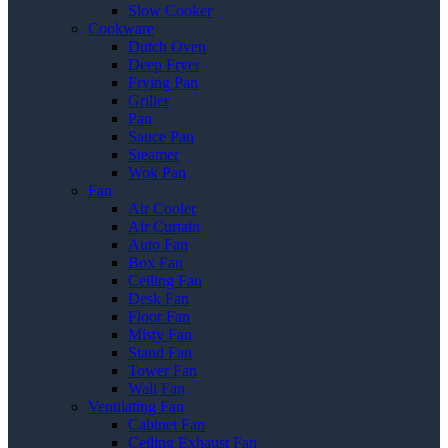
Slow Cooker
Cookware
Dutch Oven
Deep Fryer
Frying Pan
Griller
Pan
Sauce Pan
Steamer
Wok Pan
Fan
Air Cooler
Air Curtain
Auto Fan
Box Fan
Ceiling Fan
Desk Fan
Floor Fan
Misty Fan
Stand Fan
Tower Fan
Wall Fan
Ventilating Fan
Cabinet Fan
Ceiling Exhaust Fan