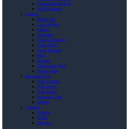
Glass Exhaust Fan
Wall Exhaust
Utensil
Bread Bin
Can Opener
Cutlery
Decanter
Food Container
Food Slicer
Food Warmer
Mug
Spatula
Timbangan Kue
Water Tank
Personal Care
Hair Clipper
Hair Dryer
Hair Styler
Personal Care
Shaver
Catalog
Ariston
KDK
Miyako