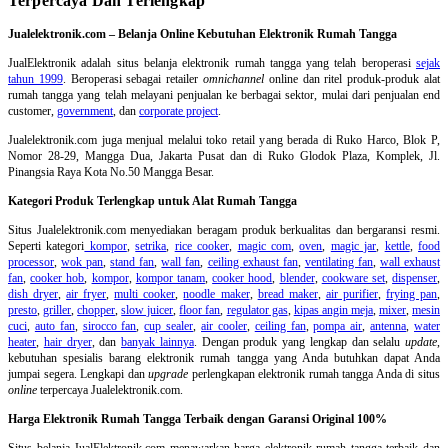
Terpercaya Dan Terlengkap
Jualelektronik.com – Belanja Online Kebutuhan Elektronik Rumah Tangga
JualElektronik adalah
situs belanja elektronik rumah tangga
yang telah beroperasi
sejak
tahun 1999
. Beroperasi sebagai retailer
omnichannel
online dan ritel produk-produk alat
rumah tangga yang telah melayani penjualan ke berbagai sektor, mulai dari penjualan end
customer,
government
, dan
corporate project
.
Jualelektronik.com juga menjual melalui toko retail yang berada di Ruko Harco, Blok P,
Nomor 28-29, Mangga Dua, Jakarta Pusat dan di Ruko Glodok Plaza, Komplek, Jl.
Pinangsia Raya Kota No.50 Mangga Besar.
Kategori Produk Terlengkap untuk Alat Rumah Tangga
Situs Jualelektronik.com menyediakan beragam produk berkualitas dan bergaransi resmi.
Seperti kategori
kompor
,
setrika
,
rice cooker
,
magic com
,
oven
,
magic jar
,
kettle
,
food
processor
,
wok pan
,
stand fan
,
wall fan
,
ceiling exhaust fan
,
ventilating fan
,
wall exhaust
fan
,
cooker hob
,
kompor
,
kompor tanam
,
cooker hood
,
blender
,
cookware set
,
dispenser
,
dish dryer
,
air fryer
,
multi cooker
,
noodle maker
,
bread maker
,
air purifier
,
frying pan
,
presto
,
griller
,
chopper
,
slow juicer
,
floor fan
,
regulator gas
,
kipas angin meja
,
mixer
,
mesin
cuci
,
auto fan
,
sirocco fan
,
cup sealer
,
air cooler
,
ceiling fan
,
pompa air
,
antenna
,
water
heater
,
hair dryer
, dan
banyak lainnya
. Dengan produk yang lengkap dan selalu
update
,
kebutuhan spesialis barang elektronik rumah tangga yang Anda butuhkan dapat Anda
jumpai segera. Lengkapi dan
upgrade
perlengkapan elektronik rumah tangga Anda di situs
online
terpercaya Jualelektronik.com.
Harga Elektronik Rumah Tangga Terbaik dengan Garansi Original 100%
Situs belanja
JualElektronik.com menawarkan harga elektronik rumah tangga terbaik dan