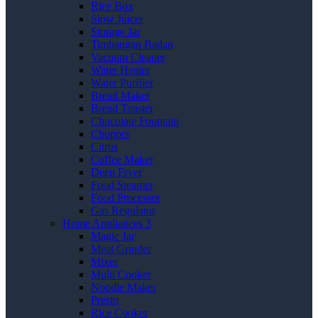
Rice Box
Slow Juicer
Storage Jar
Timbangan Badan
Vacuum Cleaner
Water Heater
Water Purifier
Bread Maker
Bread Toaster
Chocolate Fountain
Chopper
Citrus
Coffee Maker
Deep Fryer
Food Steamer
Food Processor
Gas Regulator
Home Appliances 3
Magic Jar
Meat Grinder
Mixer
Multi Cooker
Noodle Maker
Presto
Rice Cooker