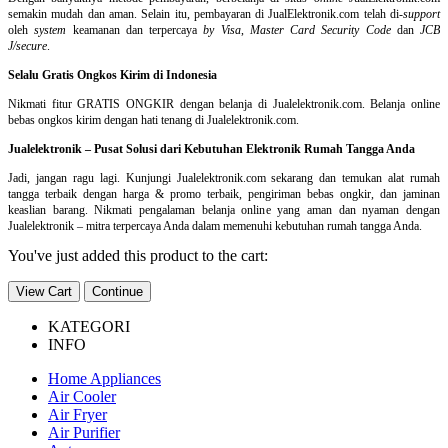
semakin mudah dan aman. Selain itu, pembayaran di JualElektronik.com telah di-
support
oleh
system
keamanan dan
terpercaya
by Visa
,
Master Card Security Code
dan
JCB
J/secure
.
Selalu Gratis Ongkos Kirim di Indonesia
Nikmati fitur GRATIS ONGKIR dengan belanja di Jualelektronik.com. Belanja online
bebas ongkos kirim dengan hati tenang di Jualelektronik.com.
Jualelektronik – Pusat Solusi dari Kebutuhan Elektronik Rumah Tangga Anda
Jadi, jangan ragu lagi. Kunjungi Jualelektronik.com sekarang dan temukan alat rumah
tangga terbaik dengan harga & promo terbaik, pengiriman bebas ongkir, dan jaminan
keaslian barang. Nikmati pengalaman belanja online yang aman dan nyaman dengan
Jualelektronik – mitra terpercaya Anda dalam memenuhi kebutuhan rumah tangga Anda.
You've just added this product to the cart:
View Cart
Continue
KATEGORI
INFO
Home Appliances
Air Cooler
Air Fryer
Air Purifier