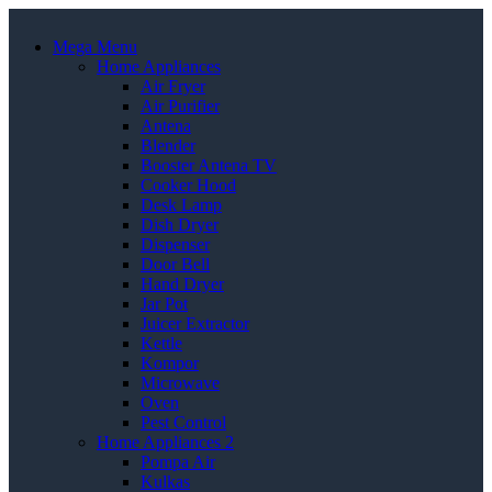
Mega Menu
Home Appliances
Air Fryer
Air Purifier
Antena
Blender
Booster Antena TV
Cooker Hood
Desk Lamp
Dish Dryer
Dispenser
Door Bell
Hand Dryer
Jar Pot
Juicer Extractor
Kettle
Kompor
Microwave
Oven
Pest Control
Home Appliances 2
Pompa Air
Kulkas