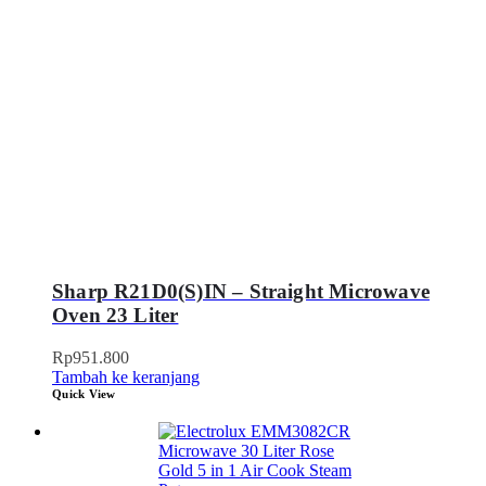
Sharp R21D0(S)IN – Straight Microwave
Oven 23 Liter
Rp
951.800
Tambah ke keranjang
Quick View