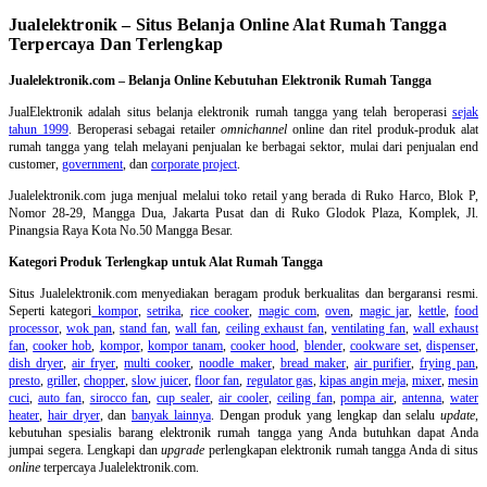
Jualelektronik – Situs Belanja Online Alat Rumah Tangga
Terpercaya Dan Terlengkap
Jualelektronik.com – Belanja Online Kebutuhan Elektronik Rumah Tangga
JualElektronik adalah
situs belanja elektronik rumah tangga
yang telah beroperasi
sejak
tahun 1999
. Beroperasi sebagai retailer
omnichannel
online dan ritel produk-produk alat
rumah tangga yang telah melayani penjualan ke berbagai sektor, mulai dari penjualan end
customer,
government
, dan
corporate project
.
Jualelektronik.com juga menjual melalui toko retail yang berada di Ruko Harco, Blok P,
Nomor 28-29, Mangga Dua, Jakarta Pusat dan di Ruko Glodok Plaza, Komplek, Jl.
Pinangsia Raya Kota No.50 Mangga Besar.
Kategori Produk Terlengkap untuk Alat Rumah Tangga
Situs Jualelektronik.com menyediakan beragam produk berkualitas dan bergaransi resmi.
Seperti kategori
kompor
,
setrika
,
rice cooker
,
magic com
,
oven
,
magic jar
,
kettle
,
food
processor
,
wok pan
,
stand fan
,
wall fan
,
ceiling exhaust fan
,
ventilating fan
,
wall exhaust
fan
,
cooker hob
,
kompor
,
kompor tanam
,
cooker hood
,
blender
,
cookware set
,
dispenser
,
dish dryer
,
air fryer
,
multi cooker
,
noodle maker
,
bread maker
,
air purifier
,
frying pan
,
presto
,
griller
,
chopper
,
slow juicer
,
floor fan
,
regulator gas
,
kipas angin meja
,
mixer
,
mesin
cuci
,
auto fan
,
sirocco fan
,
cup sealer
,
air cooler
,
ceiling fan
,
pompa air
,
antenna
,
water
heater
,
hair dryer
, dan
banyak lainnya
. Dengan produk yang lengkap dan selalu
update
,
kebutuhan spesialis barang elektronik rumah tangga yang Anda butuhkan dapat Anda
jumpai segera. Lengkapi dan
upgrade
perlengkapan elektronik rumah tangga Anda di situs
online
terpercaya Jualelektronik.com.