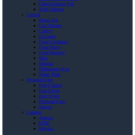
Glass Exhaust Fan
Wall Exhaust
Utensil
Bread Bin
Can Opener
Cutlery
Decanter
Food Container
Food Slicer
Food Warmer
Mug
Spatula
Timbangan Kue
Water Tank
Personal Care
Hair Clipper
Hair Dryer
Hair Styler
Personal Care
Shaver
Catalog
Ariston
KDK
Miyako