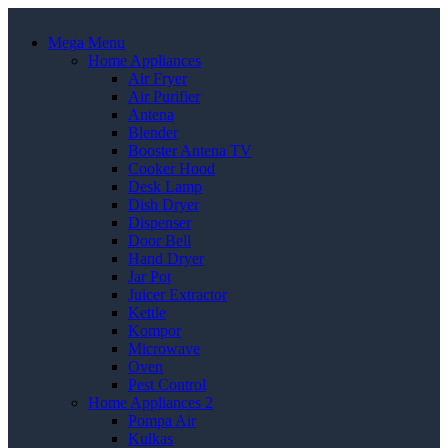
Mega Menu
Home Appliances
Air Fryer
Air Purifier
Antena
Blender
Booster Antena TV
Cooker Hood
Desk Lamp
Dish Dryer
Dispenser
Door Bell
Hand Dryer
Jar Pot
Juicer Extractor
Kettle
Kompor
Microwave
Oven
Pest Control
Home Appliances 2
Pompa Air
Kulkas