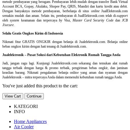
metode pembayaran yang beragam. Pembayaran lebih mudah dengan transfer Bank Virtual
Account BCA, Gopay, Akulaku, Shopee Pay, QRIS, Mandiri dan kartu kredit atau debit.
Dengan banyaknya metode pembayaran, berbelanja di situs
online
JualElektronik.com
semakin mudah dan aman. Selain itu, pembayaran di JualElektronik.com telah di-
support
oleh
system
keamanan dan
terpercaya
by Visa
,
Master Card Security Code
dan
JCB
J/secure
.
Selalu Gratis Ongkos Kirim di Indonesia
Nikmati fitur GRATIS ONGKIR dengan belanja di Jualelektronik.com. Belanja online
bebas ongkos kirim dengan hati tenang di Jualelektronik.com.
Jualelektronik – Pusat Solusi dari Kebutuhan Elektronik Rumah Tangga Anda
Jadi, jangan ragu lagi. Kunjungi Jualelektronik.com sekarang dan temukan alat rumah
tangga terbaik dengan harga & promo terbaik, pengiriman bebas ongkir, dan jaminan
keaslian barang. Nikmati pengalaman belanja online yang aman dan nyaman dengan
Jualelektronik – mitra terpercaya Anda dalam memenuhi kebutuhan rumah tangga Anda.
You've just added this product to the cart:
View Cart
Continue
KATEGORI
INFO
Home Appliances
Air Cooler