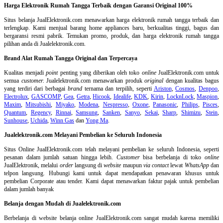
Harga Elektronik Rumah Tangga Terbaik dengan Garansi Original 100%
Situs belanja
JualElektronik.com menawarkan harga elektronik rumah tangga terbaik dan
terlengkap. Kami menjual barang home appliances baru, berkualitas tinggi, bagus dan
bergaransi resmi pabrik. Temukan promo, produk, dan harga elektronik rumah tangga
pilihan anda di Jualelektronik.com.
Brand Alat Rumah Tangga Original dan Terpercaya
Kualitas menjadi
point
penting yang diberikan oleh toko
online
JualElektronik.com untuk
semua
customer.
Jualelektronik.com menawarkan produk
original
dengan kualitas bagus
yang terdiri dari berbagai
brand
ternama dan terpilih, seperti
Ariston
,
Cosmos
,
Denpoo
,
Electrolux
,
GASCOMP
,
Gea
,
Getra
,
Hicook
,
Idealife
,
KDK
,
Kirin
,
LocknLock
,
Maspion
,
Maxim
,
Mitsubishi
,
Miyako
,
Modena
,
Nespresso
,
Oxone
,
Panasonic
,
Philips
,
Pisces
,
Quantum
,
Regency
,
Rinnai
,
Samsung
,
Sanken
,
Sanyo
,
Sekai
,
Sharp
,
Shimizu
,
Stein
,
Sunhouse
,
Uchida
,
Winn Gas
dan
Yong Ma
.
Jualelektronik.com Melayani Pembelian ke Seluruh Indonesia
Situs Online
JualElektronik.com telah melayani pembelian ke seluruh Indonesia, seperti
pesanan dalam jumlah satuan hingga lebih.
Customer
bisa berbelanja di toko
online
JualElektronik, melalui
order
langsung di
website
maupun
via contact
lewat
WhatsApp
dan
telpon langsung
.
Hubungi kami untuk dapat mendapatkan penawaran khusus untuk
pembelian Corporate atau tender. Kami dapat menawarkan faktur pajak untuk pembelian
dalam jumlah banyak
Belanja dengan Mudah di Jualelektronik.com
Berbelanja di
website belanja online
JualElektronik.com sangat mudah karena memiliki