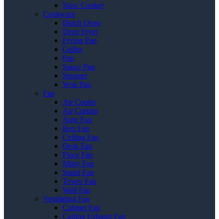
Slow Cooker
Cookware
Dutch Oven
Deep Fryer
Frying Pan
Griller
Pan
Sauce Pan
Steamer
Wok Pan
Fan
Air Cooler
Air Curtain
Auto Fan
Box Fan
Ceiling Fan
Desk Fan
Floor Fan
Misty Fan
Stand Fan
Tower Fan
Wall Fan
Ventilating Fan
Cabinet Fan
Ceiling Exhaust Fan