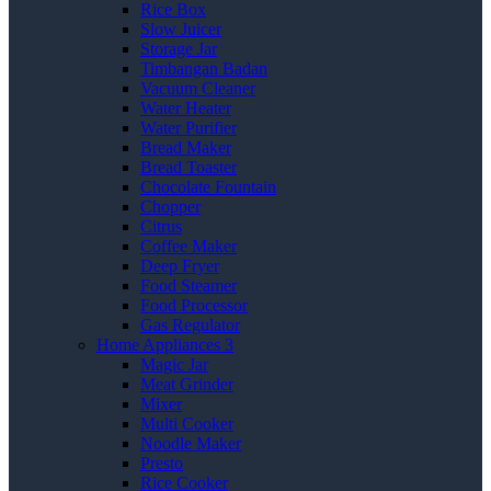
Rice Box
Slow Juicer
Storage Jar
Timbangan Badan
Vacuum Cleaner
Water Heater
Water Purifier
Bread Maker
Bread Toaster
Chocolate Fountain
Chopper
Citrus
Coffee Maker
Deep Fryer
Food Steamer
Food Processor
Gas Regulator
Home Appliances 3
Magic Jar
Meat Grinder
Mixer
Multi Cooker
Noodle Maker
Presto
Rice Cooker