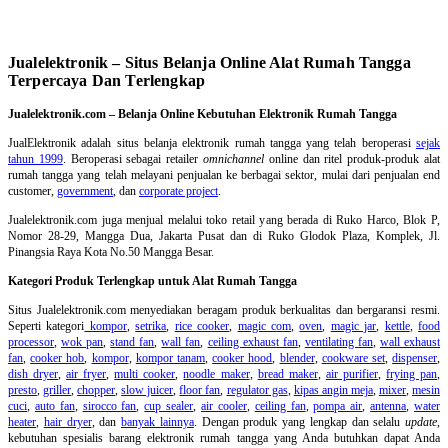
Jualelektronik – Situs Belanja Online Alat Rumah Tangga
Terpercaya Dan Terlengkap
Jualelektronik.com – Belanja Online Kebutuhan Elektronik Rumah Tangga
JualElektronik adalah
situs belanja elektronik rumah tangga
yang telah beroperasi
sejak
tahun 1999
. Beroperasi sebagai retailer
omnichannel
online dan ritel produk-produk alat
rumah tangga yang telah melayani penjualan ke berbagai sektor, mulai dari penjualan end
customer,
government
, dan
corporate project
.
Jualelektronik.com juga menjual melalui toko retail yang berada di Ruko Harco, Blok P,
Nomor 28-29, Mangga Dua, Jakarta Pusat dan di Ruko Glodok Plaza, Komplek, Jl.
Pinangsia Raya Kota No.50 Mangga Besar.
Kategori Produk Terlengkap untuk Alat Rumah Tangga
Situs Jualelektronik.com menyediakan beragam produk berkualitas dan bergaransi resmi.
Seperti kategori
kompor
,
setrika
,
rice cooker
,
magic com
,
oven
,
magic jar
,
kettle
,
food
processor
,
wok pan
,
stand fan
,
wall fan
,
ceiling exhaust fan
,
ventilating fan
,
wall exhaust
fan
,
cooker hob
,
kompor
,
kompor tanam
,
cooker hood
,
blender
,
cookware set
,
dispenser
,
dish dryer
,
air fryer
,
multi cooker
,
noodle maker
,
bread maker
,
air purifier
,
frying pan
,
presto
,
griller
,
chopper
,
slow juicer
,
floor fan
,
regulator gas
,
kipas angin meja
,
mixer
,
mesin
cuci
,
auto fan
,
sirocco fan
,
cup sealer
,
air cooler
,
ceiling fan
,
pompa air
,
antenna
,
water
heater
,
hair dryer
, dan
banyak lainnya
. Dengan produk yang lengkap dan selalu
update
,
kebutuhan spesialis barang elektronik rumah tangga yang Anda butuhkan dapat Anda