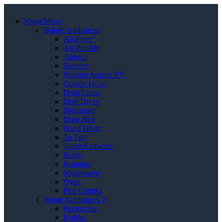
Mega Menu
Home Appliances
Air Fryer
Air Purifier
Antena
Blender
Booster Antena TV
Cooker Hood
Desk Lamp
Dish Dryer
Dispenser
Door Bell
Hand Dryer
Jar Pot
Juicer Extractor
Kettle
Kompor
Microwave
Oven
Pest Control
Home Appliances 2
Pompa Air
Kulkas