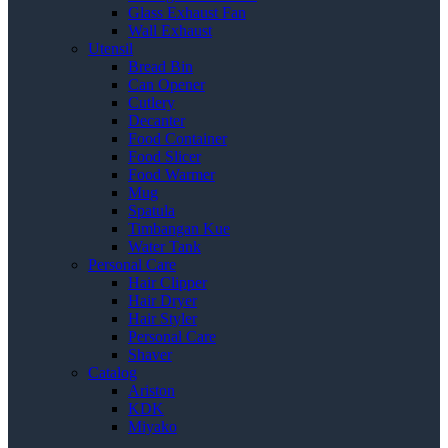
Glass Exhaust Fan
Wall Exhaust
Utensil
Bread Bin
Can Opener
Cutlery
Decanter
Food Container
Food Slicer
Food Warmer
Mug
Spatula
Timbangan Kue
Water Tank
Personal Care
Hair Clipper
Hair Dryer
Hair Styler
Personal Care
Shaver
Catalog
Ariston
KDK
Miyako