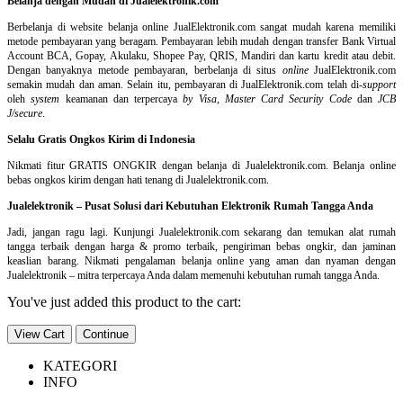
Belanja dengan Mudah di Jualelektronik.com
Berbelanja di
website belanja online
JualElektronik.com sangat mudah karena memiliki
metode pembayaran yang beragam. Pembayaran lebih mudah dengan transfer Bank Virtual
Account BCA, Gopay, Akulaku, Shopee Pay, QRIS, Mandiri dan kartu kredit atau debit.
Dengan banyaknya metode pembayaran, berbelanja di situs
online
JualElektronik.com
semakin mudah dan aman. Selain itu, pembayaran di JualElektronik.com telah di-
support
oleh
system
keamanan dan
terpercaya
by Visa
,
Master Card Security Code
dan
JCB
J/secure
.
Selalu Gratis Ongkos Kirim di Indonesia
Nikmati fitur GRATIS ONGKIR dengan belanja di Jualelektronik.com. Belanja online
bebas ongkos kirim dengan hati tenang di Jualelektronik.com.
Jualelektronik – Pusat Solusi dari Kebutuhan Elektronik Rumah Tangga Anda
Jadi, jangan ragu lagi. Kunjungi Jualelektronik.com sekarang dan temukan alat rumah
tangga terbaik dengan harga & promo terbaik, pengiriman bebas ongkir, dan jaminan
keaslian barang. Nikmati pengalaman belanja online yang aman dan nyaman dengan
Jualelektronik – mitra terpercaya Anda dalam memenuhi kebutuhan rumah tangga Anda.
You've just added this product to the cart:
View Cart
Continue
KATEGORI
INFO