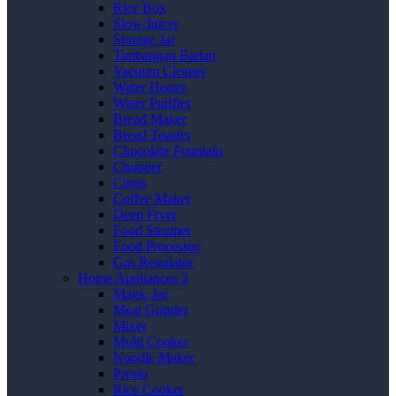
Rice Box
Slow Juicer
Storage Jar
Timbangan Badan
Vacuum Cleaner
Water Heater
Water Purifier
Bread Maker
Bread Toaster
Chocolate Fountain
Chopper
Citrus
Coffee Maker
Deep Fryer
Food Steamer
Food Processor
Gas Regulator
Home Appliances 3
Magic Jar
Meat Grinder
Mixer
Multi Cooker
Noodle Maker
Presto
Rice Cooker