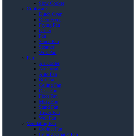
Slow Cooker
Cookware
Dutch Oven
Deep Fryer
Frying Pan
Griller
Pan
Sauce Pan
Steamer
Wok Pan
Fan
Air Cooler
Air Curtain
Auto Fan
Box Fan
Ceiling Fan
Desk Fan
Floor Fan
Misty Fan
Stand Fan
Tower Fan
Wall Fan
Ventilating Fan
Cabinet Fan
Ceiling Exhaust Fan