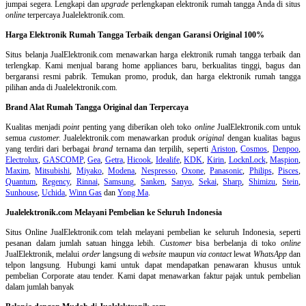
jumpai segera. Lengkapi dan
upgrade
perlengkapan elektronik rumah tangga Anda di situs
online
terpercaya Jualelektronik.com.
Harga Elektronik Rumah Tangga Terbaik dengan Garansi Original 100%
Situs belanja
JualElektronik.com menawarkan harga elektronik rumah tangga terbaik dan
terlengkap. Kami menjual barang home appliances baru, berkualitas tinggi, bagus dan
bergaransi resmi pabrik. Temukan promo, produk, dan harga elektronik rumah tangga
pilihan anda di Jualelektronik.com.
Brand Alat Rumah Tangga Original dan Terpercaya
Kualitas menjadi
point
penting yang diberikan oleh toko
online
JualElektronik.com untuk
semua
customer.
Jualelektronik.com menawarkan produk
original
dengan kualitas bagus
yang terdiri dari berbagai
brand
ternama dan terpilih, seperti
Ariston
,
Cosmos
,
Denpoo
,
Electrolux
,
GASCOMP
,
Gea
,
Getra
,
Hicook
,
Idealife
,
KDK
,
Kirin
,
LocknLock
,
Maspion
,
Maxim
,
Mitsubishi
,
Miyako
,
Modena
,
Nespresso
,
Oxone
,
Panasonic
,
Philips
,
Pisces
,
Quantum
,
Regency
,
Rinnai
,
Samsung
,
Sanken
,
Sanyo
,
Sekai
,
Sharp
,
Shimizu
,
Stein
,
Sunhouse
,
Uchida
,
Winn Gas
dan
Yong Ma
.
Jualelektronik.com Melayani Pembelian ke Seluruh Indonesia
Situs Online
JualElektronik.com telah melayani pembelian ke seluruh Indonesia, seperti
pesanan dalam jumlah satuan hingga lebih.
Customer
bisa berbelanja di toko
online
JualElektronik, melalui
order
langsung di
website
maupun
via contact
lewat
WhatsApp
dan
telpon langsung
.
Hubungi kami untuk dapat mendapatkan penawaran khusus untuk
pembelian Corporate atau tender. Kami dapat menawarkan faktur pajak untuk pembelian
dalam jumlah banyak