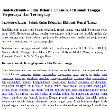
Jualelektronik – Situs Belanja Online Alat Rumah Tangga
Terpercaya Dan Terlengkap
Jualelektronik.com – Belanja Online Kebutuhan Elektronik Rumah Tangga
JualElektronik adalah
situs belanja elektronik rumah tangga
yang telah beroperasi
sejak
tahun 1999
. Beroperasi sebagai retailer
omnichannel
online dan ritel produk-produk alat
rumah tangga yang telah melayani penjualan ke berbagai sektor, mulai dari penjualan end
customer,
government
, dan
corporate project
.
Jualelektronik.com juga menjual melalui toko retail yang berada di Ruko Harco, Blok P,
Nomor 28-29, Mangga Dua, Jakarta Pusat dan di Ruko Glodok Plaza, Komplek, Jl.
Pinangsia Raya Kota No.50 Mangga Besar.
Kategori Produk Terlengkap untuk Alat Rumah Tangga
Situs Jualelektronik.com menyediakan beragam produk berkualitas dan bergaransi resmi.
Seperti kategori
kompor
,
setrika
,
rice cooker
,
magic com
,
oven
,
magic jar
,
kettle
,
food
processor
,
wok pan
,
stand fan
,
wall fan
,
ceiling exhaust fan
,
ventilating fan
,
wall exhaust
fan
,
cooker hob
,
kompor
,
kompor tanam
,
cooker hood
,
blender
,
cookware set
,
dispenser
,
dish dryer
,
air fryer
,
multi cooker
,
noodle maker
,
bread maker
,
air purifier
,
frying pan
,
presto
,
griller
,
chopper
,
slow juicer
,
floor fan
,
regulator gas
,
kipas angin meja
,
mixer
,
mesin
cuci
,
auto fan
,
sirocco fan
,
cup sealer
,
air cooler
,
ceiling fan
,
pompa air
,
antenna
,
water
heater
,
hair dryer
, dan
banyak lainnya
. Dengan produk yang lengkap dan selalu
update
,
kebutuhan spesialis barang elektronik rumah tangga yang Anda butuhkan dapat Anda
jumpai segera. Lengkapi dan
upgrade
perlengkapan elektronik rumah tangga Anda di situs