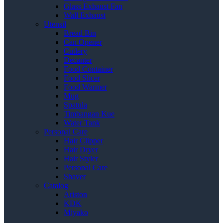
Glass Exhaust Fan
Wall Exhaust
Utensil
Bread Bin
Can Opener
Cutlery
Decanter
Food Container
Food Slicer
Food Warmer
Mug
Spatula
Timbangan Kue
Water Tank
Personal Care
Hair Clipper
Hair Dryer
Hair Styler
Personal Care
Shaver
Catalog
Ariston
KDK
Miyako