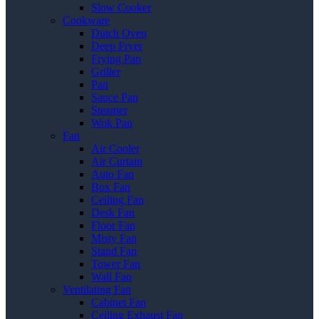
Slow Cooker
Cookware
Dutch Oven
Deep Fryer
Frying Pan
Griller
Pan
Sauce Pan
Steamer
Wok Pan
Fan
Air Cooler
Air Curtain
Auto Fan
Box Fan
Ceiling Fan
Desk Fan
Floor Fan
Misty Fan
Stand Fan
Tower Fan
Wall Fan
Ventilating Fan
Cabinet Fan
Ceiling Exhaust Fan