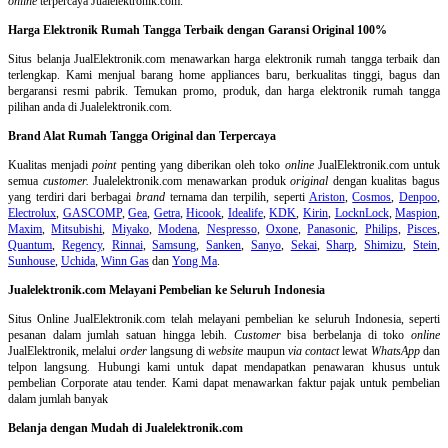
online
terpercaya Jualelektronik.com.
Harga Elektronik Rumah Tangga Terbaik dengan Garansi Original 100%
Situs belanja
JualElektronik.com menawarkan harga elektronik rumah tangga terbaik dan
terlengkap. Kami menjual barang home appliances baru, berkualitas tinggi, bagus dan
bergaransi resmi pabrik. Temukan promo, produk, dan harga elektronik rumah tangga
pilihan anda di Jualelektronik.com.
Brand Alat Rumah Tangga Original dan Terpercaya
Kualitas menjadi
point
penting yang diberikan oleh toko
online
JualElektronik.com untuk
semua
customer.
Jualelektronik.com menawarkan produk
original
dengan kualitas bagus
yang terdiri dari berbagai
brand
ternama dan terpilih, seperti
Ariston
,
Cosmos
,
Denpoo
,
Electrolux
,
GASCOMP
,
Gea
,
Getra
,
Hicook
,
Idealife
,
KDK
,
Kirin
,
LocknLock
,
Maspion
,
Maxim
,
Mitsubishi
,
Miyako
,
Modena
,
Nespresso
,
Oxone
,
Panasonic
,
Philips
,
Pisces
,
Quantum
,
Regency
,
Rinnai
,
Samsung
,
Sanken
,
Sanyo
,
Sekai
,
Sharp
,
Shimizu
,
Stein
,
Sunhouse
,
Uchida
,
Winn Gas
dan
Yong Ma
.
Jualelektronik.com Melayani Pembelian ke Seluruh Indonesia
Situs Online
JualElektronik.com telah melayani pembelian ke seluruh Indonesia, seperti
pesanan dalam jumlah satuan hingga lebih.
Customer
bisa berbelanja di toko
online
JualElektronik, melalui
order
langsung di
website
maupun
via contact
lewat
WhatsApp
dan
telpon langsung
.
Hubungi kami untuk dapat mendapatkan penawaran khusus untuk
pembelian Corporate atau tender. Kami dapat menawarkan faktur pajak untuk pembelian
dalam jumlah banyak
Belanja dengan Mudah di Jualelektronik.com