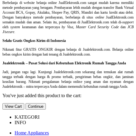
Berbelanja di
website belanja online
JualElektronik.com sangat mudah karena memiliki
metode pembayaran yang beragam. Pembayaran lebih mudah dengan transfer Bank Virtual
Account BCA, Gopay, Akulaku, Shopee Pay, QRIS, Mandiri dan kartu kredit atau debit.
Dengan banyaknya metode pembayaran, berbelanja di situs
online
JualElektronik.com
semakin mudah dan aman. Selain itu, pembayaran di JualElektronik.com telah di-
support
oleh
system
keamanan dan
terpercaya
by Visa
,
Master Card Security Code
dan
JCB
J/secure
.
Selalu Gratis Ongkos Kirim di Indonesia
Nikmati fitur GRATIS ONGKIR dengan belanja di Jualelektronik.com. Belanja online
bebas ongkos kirim dengan hati tenang di Jualelektronik.com.
Jualelektronik – Pusat Solusi dari Kebutuhan Elektronik Rumah Tangga Anda
Jadi, jangan ragu lagi. Kunjungi Jualelektronik.com sekarang dan temukan alat rumah
tangga terbaik dengan harga & promo terbaik, pengiriman bebas ongkir, dan jaminan
keaslian barang. Nikmati pengalaman belanja online yang aman dan nyaman dengan
Jualelektronik – mitra terpercaya Anda dalam memenuhi kebutuhan rumah tangga Anda.
You've just added this product to the cart:
View Cart
Continue
KATEGORI
INFO
Home Appliances