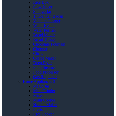
Rice Box
Slow Juicer
Storage Jar
Timbangan Badan
Vacuum Cleaner
Water Heater
Water Purifier
Bread Maker
Bread Toaster
Chocolate Fountain
Chopper
Citrus
Coffee Maker
Deep Fryer
Food Steamer
Food Processor
Gas Regulator
Home Appliances 3
Magic Jar
Meat Grinder
Mixer
Multi Cooker
Noodle Maker
Presto
Rice Cooker