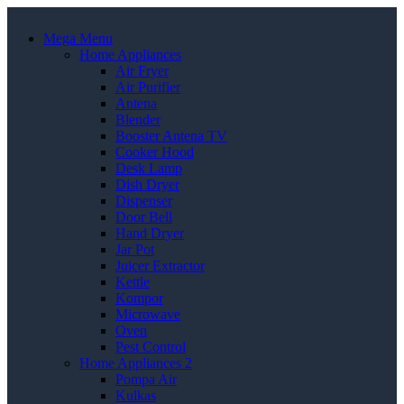
Mega Menu
Home Appliances
Air Fryer
Air Purifier
Antena
Blender
Booster Antena TV
Cooker Hood
Desk Lamp
Dish Dryer
Dispenser
Door Bell
Hand Dryer
Jar Pot
Juicer Extractor
Kettle
Kompor
Microwave
Oven
Pest Control
Home Appliances 2
Pompa Air
Kulkas