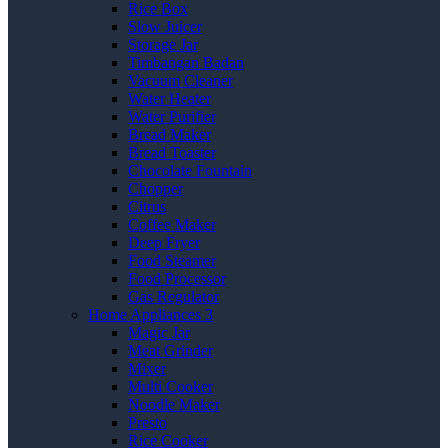
Rice Box
Slow Juicer
Storage Jar
Timbangan Badan
Vacuum Cleaner
Water Heater
Water Purifier
Bread Maker
Bread Toaster
Chocolate Fountain
Chopper
Citrus
Coffee Maker
Deep Fryer
Food Steamer
Food Processor
Gas Regulator
Home Appliances 3
Magic Jar
Meat Grinder
Mixer
Multi Cooker
Noodle Maker
Presto
Rice Cooker