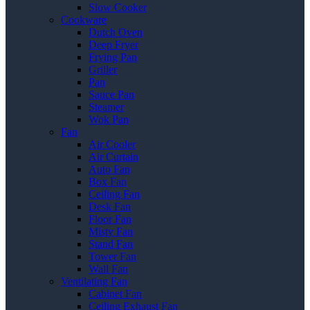
Slow Cooker
Cookware
Dutch Oven
Deep Fryer
Frying Pan
Griller
Pan
Sauce Pan
Steamer
Wok Pan
Fan
Air Cooler
Air Curtain
Auto Fan
Box Fan
Ceiling Fan
Desk Fan
Floor Fan
Misty Fan
Stand Fan
Tower Fan
Wall Fan
Ventilating Fan
Cabinet Fan
Ceiling Exhaust Fan