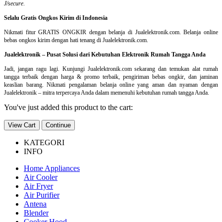
J/secure
.
Selalu Gratis Ongkos Kirim di Indonesia
Nikmati fitur GRATIS ONGKIR dengan belanja di Jualelektronik.com. Belanja online
bebas ongkos kirim dengan hati tenang di Jualelektronik.com.
Jualelektronik – Pusat Solusi dari Kebutuhan Elektronik Rumah Tangga Anda
Jadi, jangan ragu lagi. Kunjungi Jualelektronik.com sekarang dan temukan alat rumah
tangga terbaik dengan harga & promo terbaik, pengiriman bebas ongkir, dan jaminan
keaslian barang. Nikmati pengalaman belanja online yang aman dan nyaman dengan
Jualelektronik – mitra terpercaya Anda dalam memenuhi kebutuhan rumah tangga Anda.
You've just added this product to the cart:
View Cart
Continue
KATEGORI
INFO
Home Appliances
Air Cooler
Air Fryer
Air Purifier
Antena
Blender
Cooker Hood