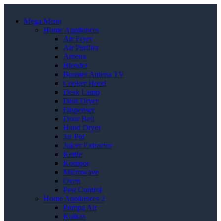
Mega Menu
Home Appliances
Air Fryer
Air Purifier
Antena
Blender
Booster Antena TV
Cooker Hood
Desk Lamp
Dish Dryer
Dispenser
Door Bell
Hand Dryer
Jar Pot
Juicer Extractor
Kettle
Kompor
Microwave
Oven
Pest Control
Home Appliances 2
Pompa Air
Kulkas