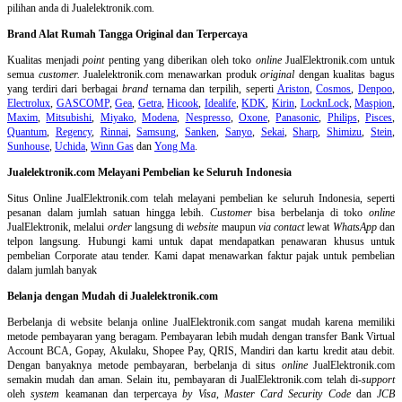
pilihan anda di Jualelektronik.com.
Brand Alat Rumah Tangga Original dan Terpercaya
Kualitas menjadi
point
penting yang diberikan oleh toko
online
JualElektronik.com untuk
semua
customer.
Jualelektronik.com menawarkan produk
original
dengan kualitas bagus
yang terdiri dari berbagai
brand
ternama dan terpilih, seperti
Ariston
,
Cosmos
,
Denpoo
,
Electrolux
,
GASCOMP
,
Gea
,
Getra
,
Hicook
,
Idealife
,
KDK
,
Kirin
,
LocknLock
,
Maspion
,
Maxim
,
Mitsubishi
,
Miyako
,
Modena
,
Nespresso
,
Oxone
,
Panasonic
,
Philips
,
Pisces
,
Quantum
,
Regency
,
Rinnai
,
Samsung
,
Sanken
,
Sanyo
,
Sekai
,
Sharp
,
Shimizu
,
Stein
,
Sunhouse
,
Uchida
,
Winn Gas
dan
Yong Ma
.
Jualelektronik.com Melayani Pembelian ke Seluruh Indonesia
Situs Online
JualElektronik.com telah melayani pembelian ke seluruh Indonesia, seperti
pesanan dalam jumlah satuan hingga lebih.
Customer
bisa berbelanja di toko
online
JualElektronik, melalui
order
langsung di
website
maupun
via contact
lewat
WhatsApp
dan
telpon langsung
.
Hubungi kami untuk dapat mendapatkan penawaran khusus untuk
pembelian Corporate atau tender. Kami dapat menawarkan faktur pajak untuk pembelian
dalam jumlah banyak
Belanja dengan Mudah di Jualelektronik.com
Berbelanja di
website belanja online
JualElektronik.com sangat mudah karena memiliki
metode pembayaran yang beragam. Pembayaran lebih mudah dengan transfer Bank Virtual
Account BCA, Gopay, Akulaku, Shopee Pay, QRIS, Mandiri dan kartu kredit atau debit.
Dengan banyaknya metode pembayaran, berbelanja di situs
online
JualElektronik.com
semakin mudah dan aman. Selain itu, pembayaran di JualElektronik.com telah di-
support
oleh
system
keamanan dan
terpercaya
by Visa
,
Master Card Security Code
dan
JCB