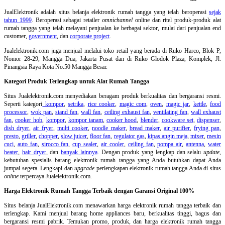
JualElektronik adalah
situs belanja elektronik rumah tangga
yang telah beroperasi
sejak
tahun 1999
. Beroperasi sebagai retailer
omnichannel
online dan ritel produk-produk alat
rumah tangga yang telah melayani penjualan ke berbagai sektor, mulai dari penjualan end
customer,
government
, dan
corporate project
.
Jualelektronik.com juga menjual melalui toko retail yang berada di Ruko Harco, Blok P,
Nomor 28-29, Mangga Dua, Jakarta Pusat dan di Ruko Glodok Plaza, Komplek, Jl.
Pinangsia Raya Kota No.50 Mangga Besar.
Kategori Produk Terlengkap untuk Alat Rumah Tangga
Situs Jualelektronik.com menyediakan beragam produk berkualitas dan bergaransi resmi.
Seperti kategori
kompor
,
setrika
,
rice cooker
,
magic com
,
oven
,
magic jar
,
kettle
,
food
processor
,
wok pan
,
stand fan
,
wall fan
,
ceiling exhaust fan
,
ventilating fan
,
wall exhaust
fan
,
cooker hob
,
kompor
,
kompor tanam
,
cooker hood
,
blender
,
cookware set
,
dispenser
,
dish dryer
,
air fryer
,
multi cooker
,
noodle maker
,
bread maker
,
air purifier
,
frying pan
,
presto
,
griller
,
chopper
,
slow juicer
,
floor fan
,
regulator gas
,
kipas angin meja
,
mixer
,
mesin
cuci
,
auto fan
,
sirocco fan
,
cup sealer
,
air cooler
,
ceiling fan
,
pompa air
,
antenna
,
water
heater
,
hair dryer
, dan
banyak lainnya
. Dengan produk yang lengkap dan selalu
update
,
kebutuhan spesialis barang elektronik rumah tangga yang Anda butuhkan dapat Anda
jumpai segera. Lengkapi dan
upgrade
perlengkapan elektronik rumah tangga Anda di situs
online
terpercaya Jualelektronik.com.
Harga Elektronik Rumah Tangga Terbaik dengan Garansi Original 100%
Situs belanja
JualElektronik.com menawarkan harga elektronik rumah tangga terbaik dan
terlengkap. Kami menjual barang home appliances baru, berkualitas tinggi, bagus dan
bergaransi resmi pabrik. Temukan promo, produk, dan harga elektronik rumah tangga