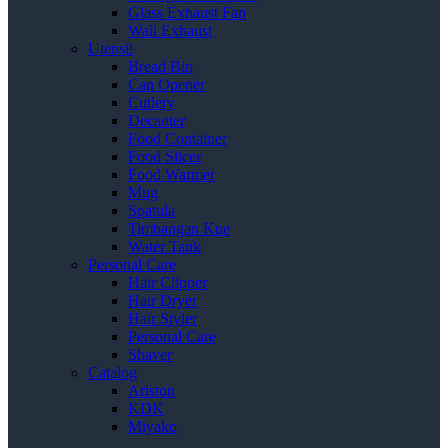
Glass Exhaust Fan
Wall Exhaust
Utensil
Bread Bin
Can Opener
Cutlery
Decanter
Food Container
Food Slicer
Food Warmer
Mug
Spatula
Timbangan Kue
Water Tank
Personal Care
Hair Clipper
Hair Dryer
Hair Styler
Personal Care
Shaver
Catalog
Ariston
KDK
Miyako