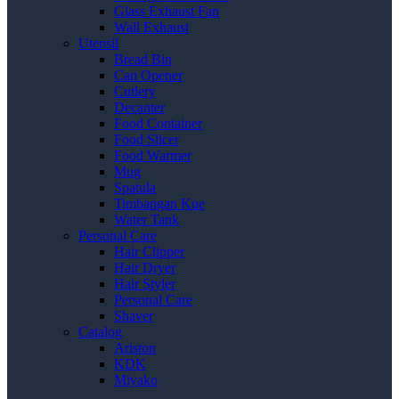
Glass Exhaust Fan
Wall Exhaust
Utensil
Bread Bin
Can Opener
Cutlery
Decanter
Food Container
Food Slicer
Food Warmer
Mug
Spatula
Timbangan Kue
Water Tank
Personal Care
Hair Clipper
Hair Dryer
Hair Styler
Personal Care
Shaver
Catalog
Ariston
KDK
Miyako