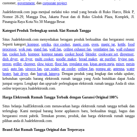
customer,
government
, dan
corporate project
.
Jualelektronik.com juga menjual melalui toko retail yang berada di Ruko Harco, Blok P,
Nomor 28-29, Mangga Dua, Jakarta Pusat dan di Ruko Glodok Plaza, Komplek, Jl.
Pinangsia Raya Kota No.50 Mangga Besar.
Kategori Produk Terlengkap untuk Alat Rumah Tangga
Situs Jualelektronik.com menyediakan beragam produk berkualitas dan bergaransi resmi.
Seperti kategori
kompor
,
setrika
,
rice cooker
,
magic com
,
oven
,
magic jar
,
kettle
,
food
processor
,
wok pan
,
stand fan
,
wall fan
,
ceiling exhaust fan
,
ventilating fan
,
wall exhaust
fan
,
cooker hob
,
kompor
,
kompor tanam
,
cooker hood
,
blender
,
cookware set
,
dispenser
,
dish dryer
,
air fryer
,
multi cooker
,
noodle maker
,
bread maker
,
air purifier
,
frying pan
,
presto
,
griller
,
chopper
,
slow juicer
,
floor fan
,
regulator gas
,
kipas angin meja
,
mixer
,
mesin
cuci
,
auto fan
,
sirocco fan
,
cup sealer
,
air cooler
,
ceiling fan
,
pompa air
,
antenna
,
water
heater
,
hair dryer
, dan
banyak lainnya
. Dengan produk yang lengkap dan selalu
update
,
kebutuhan spesialis barang elektronik rumah tangga yang Anda butuhkan dapat Anda
jumpai segera. Lengkapi dan
upgrade
perlengkapan elektronik rumah tangga Anda di situs
online
terpercaya Jualelektronik.com.
Harga Elektronik Rumah Tangga Terbaik dengan Garansi Original 100%
Situs belanja
JualElektronik.com menawarkan harga elektronik rumah tangga terbaik dan
terlengkap. Kami menjual barang home appliances baru, berkualitas tinggi, bagus dan
bergaransi resmi pabrik. Temukan promo, produk, dan harga elektronik rumah tangga
pilihan anda di Jualelektronik.com.
Brand Alat Rumah Tangga Original dan Terpercaya