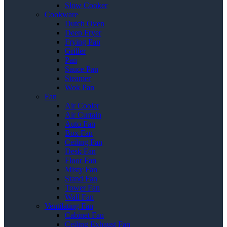
Slow Cooker
Cookware
Dutch Oven
Deep Fryer
Frying Pan
Griller
Pan
Sauce Pan
Steamer
Wok Pan
Fan
Air Cooler
Air Curtain
Auto Fan
Box Fan
Ceiling Fan
Desk Fan
Floor Fan
Misty Fan
Stand Fan
Tower Fan
Wall Fan
Ventilating Fan
Cabinet Fan
Ceiling Exhaust Fan