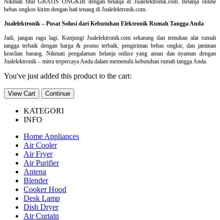
Nikmati fitur GRATIS ONGKIR dengan belanja di Jualelektronik.com. Belanja online
bebas ongkos kirim dengan hati tenang di Jualelektronik.com.
Jualelektronik – Pusat Solusi dari Kebutuhan Elektronik Rumah Tangga Anda
Jadi, jangan ragu lagi. Kunjungi Jualelektronik.com sekarang dan temukan alat rumah
tangga terbaik dengan harga & promo terbaik, pengiriman bebas ongkir, dan jaminan
keaslian barang. Nikmati pengalaman belanja online yang aman dan nyaman dengan
Jualelektronik – mitra terpercaya Anda dalam memenuhi kebutuhan rumah tangga Anda.
You've just added this product to the cart:
View Cart
Continue
KATEGORI
INFO
Home Appliances
Air Cooler
Air Fryer
Air Purifier
Antena
Blender
Cooker Hood
Desk Lamp
Dish Dryer
Air Curtain