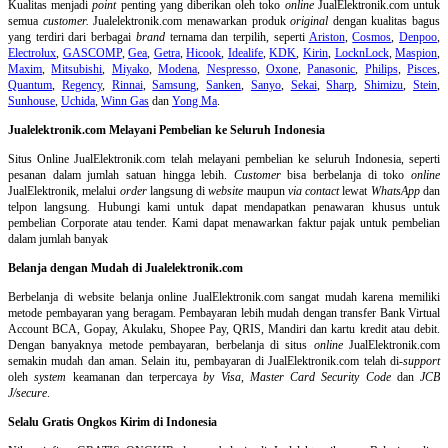
Kualitas menjadi
point
penting yang diberikan oleh toko
online
JualElektronik.com untuk
semua
customer.
Jualelektronik.com menawarkan produk
original
dengan kualitas bagus
yang terdiri dari berbagai
brand
ternama dan terpilih, seperti
Ariston
,
Cosmos
,
Denpoo
,
Electrolux
,
GASCOMP
,
Gea
,
Getra
,
Hicook
,
Idealife
,
KDK
,
Kirin
,
LocknLock
,
Maspion
,
Maxim
,
Mitsubishi
,
Miyako
,
Modena
,
Nespresso
,
Oxone
,
Panasonic
,
Philips
,
Pisces
,
Quantum
,
Regency
,
Rinnai
,
Samsung
,
Sanken
,
Sanyo
,
Sekai
,
Sharp
,
Shimizu
,
Stein
,
Sunhouse
,
Uchida
,
Winn Gas
dan
Yong Ma
.
Jualelektronik.com Melayani Pembelian ke Seluruh Indonesia
Situs Online
JualElektronik.com telah melayani pembelian ke seluruh Indonesia, seperti
pesanan dalam jumlah satuan hingga lebih.
Customer
bisa berbelanja di toko
online
JualElektronik, melalui
order
langsung di
website
maupun
via contact
lewat
WhatsApp
dan
telpon langsung
.
Hubungi kami untuk dapat mendapatkan penawaran khusus untuk
pembelian Corporate atau tender. Kami dapat menawarkan faktur pajak untuk pembelian
dalam jumlah banyak
Belanja dengan Mudah di Jualelektronik.com
Berbelanja di
website belanja online
JualElektronik.com sangat mudah karena memiliki
metode pembayaran yang beragam. Pembayaran lebih mudah dengan transfer Bank Virtual
Account BCA, Gopay, Akulaku, Shopee Pay, QRIS, Mandiri dan kartu kredit atau debit.
Dengan banyaknya metode pembayaran, berbelanja di situs
online
JualElektronik.com
semakin mudah dan aman. Selain itu, pembayaran di JualElektronik.com telah di-
support
oleh
system
keamanan dan
terpercaya
by Visa
,
Master Card Security Code
dan
JCB
J/secure
.
Selalu Gratis Ongkos Kirim di Indonesia