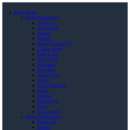
Mega Menu
Home Appliances
Air Fryer
Air Purifier
Antena
Blender
Booster Antena TV
Cooker Hood
Desk Lamp
Dish Dryer
Dispenser
Door Bell
Hand Dryer
Jar Pot
Juicer Extractor
Kettle
Kompor
Microwave
Oven
Pest Control
Home Appliances 2
Pompa Air
Kulkas