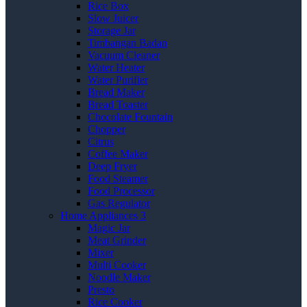
Rice Box
Slow Juicer
Storage Jar
Timbangan Badan
Vacuum Cleaner
Water Heater
Water Purifier
Bread Maker
Bread Toaster
Chocolate Fountain
Chopper
Citrus
Coffee Maker
Deep Fryer
Food Steamer
Food Processor
Gas Regulator
Home Appliances 3
Magic Jar
Meat Grinder
Mixer
Multi Cooker
Noodle Maker
Presto
Rice Cooker