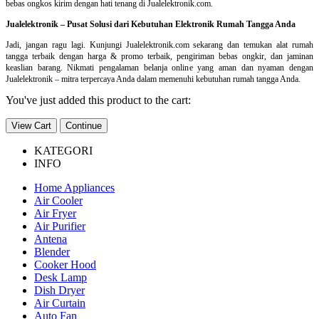
bebas ongkos kirim dengan hati tenang di Jualelektronik.com.
Jualelektronik – Pusat Solusi dari Kebutuhan Elektronik Rumah Tangga Anda
Jadi, jangan ragu lagi. Kunjungi Jualelektronik.com sekarang dan temukan alat rumah
tangga terbaik dengan harga & promo terbaik, pengiriman bebas ongkir, dan jaminan
keaslian barang. Nikmati pengalaman belanja online yang aman dan nyaman dengan
Jualelektronik – mitra terpercaya Anda dalam memenuhi kebutuhan rumah tangga Anda.
You've just added this product to the cart:
View Cart
Continue
KATEGORI
INFO
Home Appliances
Air Cooler
Air Fryer
Air Purifier
Antena
Blender
Cooker Hood
Desk Lamp
Dish Dryer
Air Curtain
Auto Fan