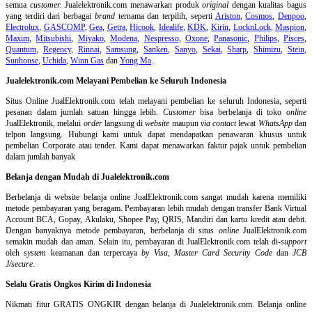
semua
customer.
Jualelektronik.com menawarkan produk
original
dengan kualitas bagus
yang terdiri dari berbagai
brand
ternama dan terpilih, seperti
Ariston
,
Cosmos
,
Denpoo
,
Electrolux
,
GASCOMP
,
Gea
,
Getra
,
Hicook
,
Idealife
,
KDK
,
Kirin
,
LocknLock
,
Maspion
,
Maxim
,
Mitsubishi
,
Miyako
,
Modena
,
Nespresso
,
Oxone
,
Panasonic
,
Philips
,
Pisces
,
Quantum
,
Regency
,
Rinnai
,
Samsung
,
Sanken
,
Sanyo
,
Sekai
,
Sharp
,
Shimizu
,
Stein
,
Sunhouse
,
Uchida
,
Winn Gas
dan
Yong Ma
.
Jualelektronik.com Melayani Pembelian ke Seluruh Indonesia
Situs Online
JualElektronik.com telah melayani pembelian ke seluruh Indonesia, seperti
pesanan dalam jumlah satuan hingga lebih.
Customer
bisa berbelanja di toko
online
JualElektronik, melalui
order
langsung di
website
maupun
via contact
lewat
WhatsApp
dan
telpon langsung
.
Hubungi kami untuk dapat mendapatkan penawaran khusus untuk
pembelian Corporate atau tender. Kami dapat menawarkan faktur pajak untuk pembelian
dalam jumlah banyak
Belanja dengan Mudah di Jualelektronik.com
Berbelanja di
website belanja online
JualElektronik.com sangat mudah karena memiliki
metode pembayaran yang beragam. Pembayaran lebih mudah dengan transfer Bank Virtual
Account BCA, Gopay, Akulaku, Shopee Pay, QRIS, Mandiri dan kartu kredit atau debit.
Dengan banyaknya metode pembayaran, berbelanja di situs
online
JualElektronik.com
semakin mudah dan aman. Selain itu, pembayaran di JualElektronik.com telah di-
support
oleh
system
keamanan dan
terpercaya
by Visa
,
Master Card Security Code
dan
JCB
J/secure
.
Selalu Gratis Ongkos Kirim di Indonesia
Nikmati fitur GRATIS ONGKIR dengan belanja di Jualelektronik.com. Belanja online