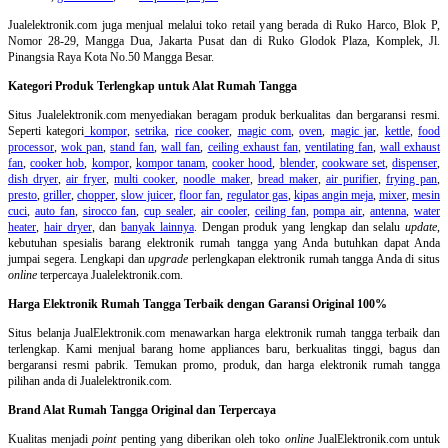
Jualelektronik.com juga menjual melalui toko retail yang berada di Ruko Harco, Blok P,
Nomor 28-29, Mangga Dua, Jakarta Pusat dan di Ruko Glodok Plaza, Komplek, Jl.
Pinangsia Raya Kota No.50 Mangga Besar.
Kategori Produk Terlengkap untuk Alat Rumah Tangga
Situs Jualelektronik.com menyediakan beragam produk berkualitas dan bergaransi resmi.
Seperti kategori
kompor
,
setrika
,
rice cooker
,
magic com
,
oven
,
magic jar
,
kettle
,
food
processor
,
wok pan
,
stand fan
,
wall fan
,
ceiling exhaust fan
,
ventilating fan
,
wall exhaust
fan
,
cooker hob
,
kompor
,
kompor tanam
,
cooker hood
,
blender
,
cookware set
,
dispenser
,
dish dryer
,
air fryer
,
multi cooker
,
noodle maker
,
bread maker
,
air purifier
,
frying pan
,
presto
,
griller
,
chopper
,
slow juicer
,
floor fan
,
regulator gas
,
kipas angin meja
,
mixer
,
mesin
cuci
,
auto fan
,
sirocco fan
,
cup sealer
,
air cooler
,
ceiling fan
,
pompa air
,
antenna
,
water
heater
,
hair dryer
, dan
banyak lainnya
. Dengan produk yang lengkap dan selalu
update
,
kebutuhan spesialis barang elektronik rumah tangga yang Anda butuhkan dapat Anda
jumpai segera. Lengkapi dan
upgrade
perlengkapan elektronik rumah tangga Anda di situs
online
terpercaya Jualelektronik.com.
Harga Elektronik Rumah Tangga Terbaik dengan Garansi Original 100%
Situs belanja
JualElektronik.com menawarkan harga elektronik rumah tangga terbaik dan
terlengkap. Kami menjual barang home appliances baru, berkualitas tinggi, bagus dan
bergaransi resmi pabrik. Temukan promo, produk, dan harga elektronik rumah tangga
pilihan anda di Jualelektronik.com.
Brand Alat Rumah Tangga Original dan Terpercaya
Kualitas menjadi
point
penting yang diberikan oleh toko
online
JualElektronik.com untuk