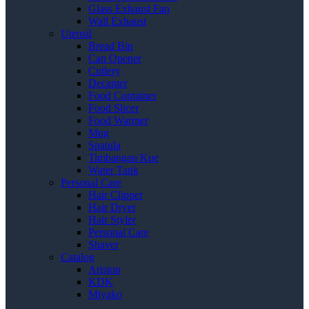
Glass Exhaust Fan
Wall Exhaust
Utensil
Bread Bin
Can Opener
Cutlery
Decanter
Food Container
Food Slicer
Food Warmer
Mug
Spatula
Timbangan Kue
Water Tank
Personal Care
Hair Clipper
Hair Dryer
Hair Styler
Personal Care
Shaver
Catalog
Ariston
KDK
Miyako