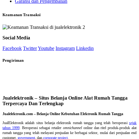
Garansi dan Pengembalian
Keamanan Transaksi
Social Media
Facebook
Twitter
Youtube
Instagram
Linkedin
Pengiriman
Jualelektronik – Situs Belanja Online Alat Rumah Tangga
Terpercaya Dan Terlengkap
Jualelektronik.com – Belanja Online Kebutuhan Elektronik Rumah Tangga
JualElektronik adalah
situs belanja elektronik rumah tangga
yang telah beroperasi
sejak
tahun 1999
. Beroperasi sebagai retailer
omnichannel
online dan ritel produk-produk alat
rumah tangga yang telah melayani penjualan ke berbagai sektor, mulai dari penjualan end
customer,
government
, dan
corporate project
.