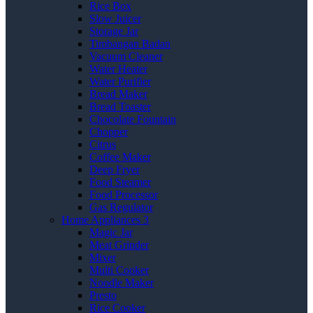
Rice Box
Slow Juicer
Storage Jar
Timbangan Badan
Vacuum Cleaner
Water Heater
Water Purifier
Bread Maker
Bread Toaster
Chocolate Fountain
Chopper
Citrus
Coffee Maker
Deep Fryer
Food Steamer
Food Processor
Gas Regulator
Home Appliances 3
Magic Jar
Meat Grinder
Mixer
Multi Cooker
Noodle Maker
Presto
Rice Cooker