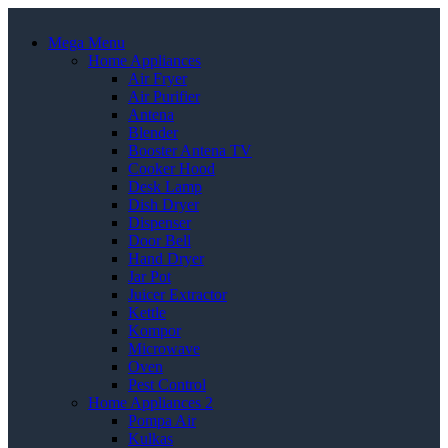
Mega Menu
Home Appliances
Air Fryer
Air Purifier
Antena
Blender
Booster Antena TV
Cooker Hood
Desk Lamp
Dish Dryer
Dispenser
Door Bell
Hand Dryer
Jar Pot
Juicer Extractor
Kettle
Kompor
Microwave
Oven
Pest Control
Home Appliances 2
Pompa Air
Kulkas