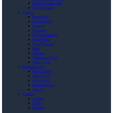
Glass Exhaust Fan
Wall Exhaust
Utensil
Bread Bin
Can Opener
Cutlery
Decanter
Food Container
Food Slicer
Food Warmer
Mug
Spatula
Timbangan Kue
Water Tank
Personal Care
Hair Clipper
Hair Dryer
Hair Styler
Personal Care
Shaver
Catalog
Ariston
KDK
Miyako