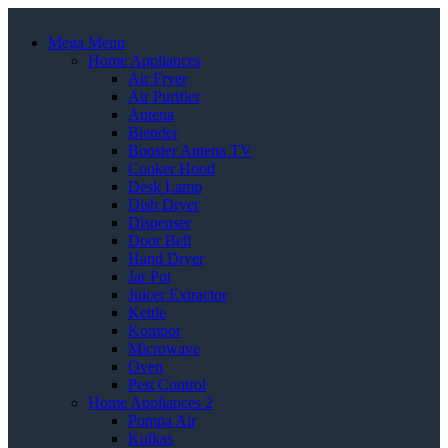
Mega Menu
Home Appliances
Air Fryer
Air Purifier
Antena
Blender
Booster Antena TV
Cooker Hood
Desk Lamp
Dish Dryer
Dispenser
Door Bell
Hand Dryer
Jar Pot
Juicer Extractor
Kettle
Kompor
Microwave
Oven
Pest Control
Home Appliances 2
Pompa Air
Kulkas