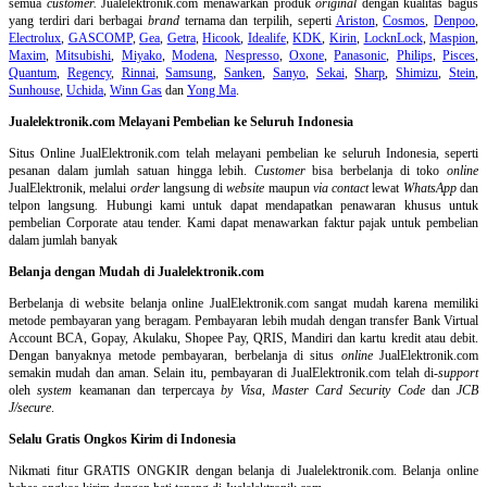
semua
customer.
Jualelektronik.com menawarkan produk
original
dengan kualitas bagus
yang terdiri dari berbagai
brand
ternama dan terpilih, seperti
Ariston
,
Cosmos
,
Denpoo
,
Electrolux
,
GASCOMP
,
Gea
,
Getra
,
Hicook
,
Idealife
,
KDK
,
Kirin
,
LocknLock
,
Maspion
,
Maxim
,
Mitsubishi
,
Miyako
,
Modena
,
Nespresso
,
Oxone
,
Panasonic
,
Philips
,
Pisces
,
Quantum
,
Regency
,
Rinnai
,
Samsung
,
Sanken
,
Sanyo
,
Sekai
,
Sharp
,
Shimizu
,
Stein
,
Sunhouse
,
Uchida
,
Winn Gas
dan
Yong Ma
.
Jualelektronik.com Melayani Pembelian ke Seluruh Indonesia
Situs Online
JualElektronik.com telah melayani pembelian ke seluruh Indonesia, seperti
pesanan dalam jumlah satuan hingga lebih.
Customer
bisa berbelanja di toko
online
JualElektronik, melalui
order
langsung di
website
maupun
via contact
lewat
WhatsApp
dan
telpon langsung
.
Hubungi kami untuk dapat mendapatkan penawaran khusus untuk
pembelian Corporate atau tender. Kami dapat menawarkan faktur pajak untuk pembelian
dalam jumlah banyak
Belanja dengan Mudah di Jualelektronik.com
Berbelanja di
website belanja online
JualElektronik.com sangat mudah karena memiliki
metode pembayaran yang beragam. Pembayaran lebih mudah dengan transfer Bank Virtual
Account BCA, Gopay, Akulaku, Shopee Pay, QRIS, Mandiri dan kartu kredit atau debit.
Dengan banyaknya metode pembayaran, berbelanja di situs
online
JualElektronik.com
semakin mudah dan aman. Selain itu, pembayaran di JualElektronik.com telah di-
support
oleh
system
keamanan dan
terpercaya
by Visa
,
Master Card Security Code
dan
JCB
J/secure
.
Selalu Gratis Ongkos Kirim di Indonesia
Nikmati fitur GRATIS ONGKIR dengan belanja di Jualelektronik.com. Belanja online