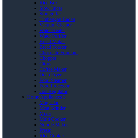
Rice Box
Slow Juicer
Storage Jar
Timbangan Badan
Vacuum Cleaner
Water Heater
Water Purifier
Bread Maker
Bread Toaster
Chocolate Fountain
Chopper
Citrus
Coffee Maker
Deep Fryer
Food Steamer
Food Processor
Gas Regulator
Home Appliances 3
Magic Jar
Meat Grinder
Mixer
Multi Cooker
Noodle Maker
Presto
Rice Cooker