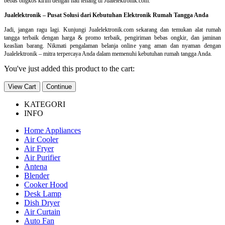
bebas ongkos kirim dengan hati tenang di Jualelektronik.com.
Jualelektronik – Pusat Solusi dari Kebutuhan Elektronik Rumah Tangga Anda
Jadi, jangan ragu lagi. Kunjungi Jualelektronik.com sekarang dan temukan alat rumah
tangga terbaik dengan harga & promo terbaik, pengiriman bebas ongkir, dan jaminan
keaslian barang. Nikmati pengalaman belanja online yang aman dan nyaman dengan
Jualelektronik – mitra terpercaya Anda dalam memenuhi kebutuhan rumah tangga Anda.
You've just added this product to the cart:
View Cart
Continue
KATEGORI
INFO
Home Appliances
Air Cooler
Air Fryer
Air Purifier
Antena
Blender
Cooker Hood
Desk Lamp
Dish Dryer
Air Curtain
Auto Fan