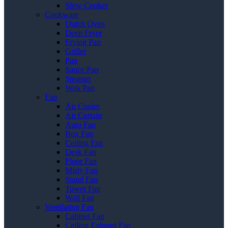
Slow Cooker
Cookware
Dutch Oven
Deep Fryer
Frying Pan
Griller
Pan
Sauce Pan
Steamer
Wok Pan
Fan
Air Cooler
Air Curtain
Auto Fan
Box Fan
Ceiling Fan
Desk Fan
Floor Fan
Misty Fan
Stand Fan
Tower Fan
Wall Fan
Ventilating Fan
Cabinet Fan
Ceiling Exhaust Fan