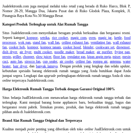
Jualelektronik.com juga menjual melalui toko retail yang berada di Ruko Harco, Blok P,
Nomor 28-29, Mangga Dua, Jakarta Pusat dan di Ruko Glodok Plaza, Komplek, Jl.
Pinangsia Raya Kota No.50 Mangga Besar.
Kategori Produk Terlengkap untuk Alat Rumah Tangga
Situs Jualelektronik.com menyediakan beragam produk berkualitas dan bergaransi resmi.
Seperti kategori
kompor
,
setrika
,
rice cooker
,
magic com
,
oven
,
magic jar
,
kettle
,
food
processor
,
wok pan
,
stand fan
,
wall fan
,
ceiling exhaust fan
,
ventilating fan
,
wall exhaust
fan
,
cooker hob
,
kompor
,
kompor tanam
,
cooker hood
,
blender
,
cookware set
,
dispenser
,
dish dryer
,
air fryer
,
multi cooker
,
noodle maker
,
bread maker
,
air purifier
,
frying pan
,
presto
,
griller
,
chopper
,
slow juicer
,
floor fan
,
regulator gas
,
kipas angin meja
,
mixer
,
mesin
cuci
,
auto fan
,
sirocco fan
,
cup sealer
,
air cooler
,
ceiling fan
,
pompa air
,
antenna
,
water
heater
,
hair dryer
, dan
banyak lainnya
. Dengan produk yang lengkap dan selalu
update
,
kebutuhan spesialis barang elektronik rumah tangga yang Anda butuhkan dapat Anda
jumpai segera. Lengkapi dan
upgrade
perlengkapan elektronik rumah tangga Anda di situs
online
terpercaya Jualelektronik.com.
Harga Elektronik Rumah Tangga Terbaik dengan Garansi Original 100%
Situs belanja
JualElektronik.com menawarkan harga elektronik rumah tangga terbaik dan
terlengkap. Kami menjual barang home appliances baru, berkualitas tinggi, bagus dan
bergaransi resmi pabrik. Temukan promo, produk, dan harga elektronik rumah tangga
pilihan anda di Jualelektronik.com.
Brand Alat Rumah Tangga Original dan Terpercaya
Kualitas menjadi
point
penting yang diberikan oleh toko
online
JualElektronik.com untuk