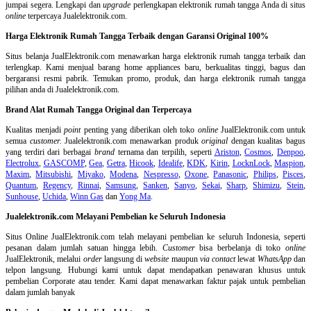
jumpai segera. Lengkapi dan
upgrade
perlengkapan elektronik rumah tangga Anda di situs
online
terpercaya Jualelektronik.com.
Harga Elektronik Rumah Tangga Terbaik dengan Garansi Original 100%
Situs belanja
JualElektronik.com menawarkan harga elektronik rumah tangga terbaik dan
terlengkap. Kami menjual barang home appliances baru, berkualitas tinggi, bagus dan
bergaransi resmi pabrik. Temukan promo, produk, dan harga elektronik rumah tangga
pilihan anda di Jualelektronik.com.
Brand Alat Rumah Tangga Original dan Terpercaya
Kualitas menjadi
point
penting yang diberikan oleh toko
online
JualElektronik.com untuk
semua
customer.
Jualelektronik.com menawarkan produk
original
dengan kualitas bagus
yang terdiri dari berbagai
brand
ternama dan terpilih, seperti
Ariston
,
Cosmos
,
Denpoo
,
Electrolux
,
GASCOMP
,
Gea
,
Getra
,
Hicook
,
Idealife
,
KDK
,
Kirin
,
LocknLock
,
Maspion
,
Maxim
,
Mitsubishi
,
Miyako
,
Modena
,
Nespresso
,
Oxone
,
Panasonic
,
Philips
,
Pisces
,
Quantum
,
Regency
,
Rinnai
,
Samsung
,
Sanken
,
Sanyo
,
Sekai
,
Sharp
,
Shimizu
,
Stein
,
Sunhouse
,
Uchida
,
Winn Gas
dan
Yong Ma
.
Jualelektronik.com Melayani Pembelian ke Seluruh Indonesia
Situs Online
JualElektronik.com telah melayani pembelian ke seluruh Indonesia, seperti
pesanan dalam jumlah satuan hingga lebih.
Customer
bisa berbelanja di toko
online
JualElektronik, melalui
order
langsung di
website
maupun
via contact
lewat
WhatsApp
dan
telpon langsung
.
Hubungi kami untuk dapat mendapatkan penawaran khusus untuk
pembelian Corporate atau tender. Kami dapat menawarkan faktur pajak untuk pembelian
dalam jumlah banyak