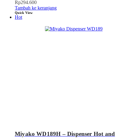
Rp
294.600
Tambah ke keranjang
Quick View
Hot
Miyako WD189H – Dispenser Hot and