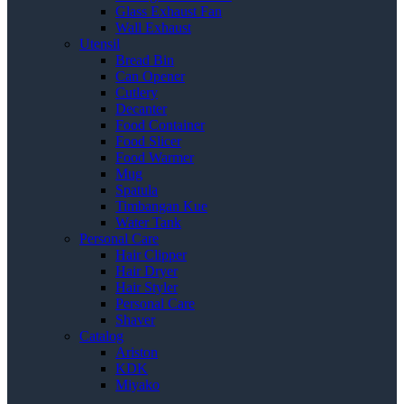
Glass Exhaust Fan
Wall Exhaust
Utensil
Bread Bin
Can Opener
Cutlery
Decanter
Food Container
Food Slicer
Food Warmer
Mug
Spatula
Timbangan Kue
Water Tank
Personal Care
Hair Clipper
Hair Dryer
Hair Styler
Personal Care
Shaver
Catalog
Ariston
KDK
Miyako