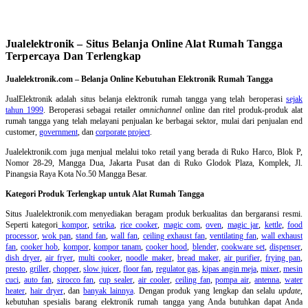
Jualelektronik – Situs Belanja Online Alat Rumah Tangga
Terpercaya Dan Terlengkap
Jualelektronik.com – Belanja Online Kebutuhan Elektronik Rumah Tangga
JualElektronik adalah
situs belanja elektronik rumah tangga
yang telah beroperasi
sejak
tahun 1999
. Beroperasi sebagai retailer
omnichannel
online dan ritel produk-produk alat
rumah tangga yang telah melayani penjualan ke berbagai sektor, mulai dari penjualan end
customer,
government
, dan
corporate project
.
Jualelektronik.com juga menjual melalui toko retail yang berada di Ruko Harco, Blok P,
Nomor 28-29, Mangga Dua, Jakarta Pusat dan di Ruko Glodok Plaza, Komplek, Jl.
Pinangsia Raya Kota No.50 Mangga Besar.
Kategori Produk Terlengkap untuk Alat Rumah Tangga
Situs Jualelektronik.com menyediakan beragam produk berkualitas dan bergaransi resmi.
Seperti kategori
kompor
,
setrika
,
rice cooker
,
magic com
,
oven
,
magic jar
,
kettle
,
food
processor
,
wok pan
,
stand fan
,
wall fan
,
ceiling exhaust fan
,
ventilating fan
,
wall exhaust
fan
,
cooker hob
,
kompor
,
kompor tanam
,
cooker hood
,
blender
,
cookware set
,
dispenser
,
dish dryer
,
air fryer
,
multi cooker
,
noodle maker
,
bread maker
,
air purifier
,
frying pan
,
presto
,
griller
,
chopper
,
slow juicer
,
floor fan
,
regulator gas
,
kipas angin meja
,
mixer
,
mesin
cuci
,
auto fan
,
sirocco fan
,
cup sealer
,
air cooler
,
ceiling fan
,
pompa air
,
antenna
,
water
heater
,
hair dryer
, dan
banyak lainnya
. Dengan produk yang lengkap dan selalu
update
,
kebutuhan spesialis barang elektronik rumah tangga yang Anda butuhkan dapat Anda