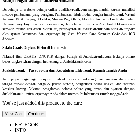
Belanja dengan Mudah di Jualelektronik.com
Berbelanja di
website belanja online
JualElektronik.com sangat mudah karena memiliki
metode pembayaran yang beragam. Pembayaran lebih mudah dengan transfer Bank Virtual
Account BCA, Gopay, Akulaku, Shopee Pay, QRIS, Mandiri dan kartu kredit atau debit.
Dengan banyaknya metode pembayaran, berbelanja di situs
online
JualElektronik.com
semakin mudah dan aman. Selain itu, pembayaran di JualElektronik.com telah di-
support
oleh
system
keamanan dan
terpercaya
by Visa
,
Master Card Security Code
dan
JCB
J/secure
.
Selalu Gratis Ongkos Kirim di Indonesia
Nikmati fitur GRATIS ONGKIR dengan belanja di Jualelektronik.com. Belanja online
bebas ongkos kirim dengan hati tenang di Jualelektronik.com.
Jualelektronik – Pusat Solusi dari Kebutuhan Elektronik Rumah Tangga Anda
Jadi, jangan ragu lagi. Kunjungi Jualelektronik.com sekarang dan temukan alat rumah
tangga terbaik dengan harga & promo terbaik, pengiriman bebas ongkir, dan jaminan
keaslian barang. Nikmati pengalaman belanja online yang aman dan nyaman dengan
Jualelektronik – mitra terpercaya Anda dalam memenuhi kebutuhan rumah tangga Anda.
You've just added this product to the cart:
View Cart
Continue
KATEGORI
INFO