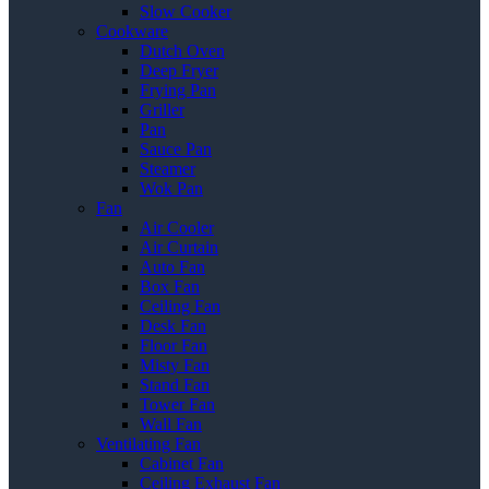
Slow Cooker
Cookware
Dutch Oven
Deep Fryer
Frying Pan
Griller
Pan
Sauce Pan
Steamer
Wok Pan
Fan
Air Cooler
Air Curtain
Auto Fan
Box Fan
Ceiling Fan
Desk Fan
Floor Fan
Misty Fan
Stand Fan
Tower Fan
Wall Fan
Ventilating Fan
Cabinet Fan
Ceiling Exhaust Fan