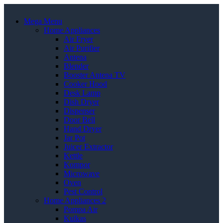
Mega Menu
Home Appliances
Air Fryer
Air Purifier
Antena
Blender
Booster Antena TV
Cooker Hood
Desk Lamp
Dish Dryer
Dispenser
Door Bell
Hand Dryer
Jar Pot
Juicer Extractor
Kettle
Kompor
Microwave
Oven
Pest Control
Home Appliances 2
Pompa Air
Kulkas