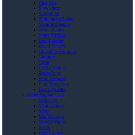
Rice Box
Slow Juicer
Storage Jar
Timbangan Badan
Vacuum Cleaner
Water Heater
Water Purifier
Bread Maker
Bread Toaster
Chocolate Fountain
Chopper
Citrus
Coffee Maker
Deep Fryer
Food Steamer
Food Processor
Gas Regulator
Home Appliances 3
Magic Jar
Meat Grinder
Mixer
Multi Cooker
Noodle Maker
Presto
Rice Cooker