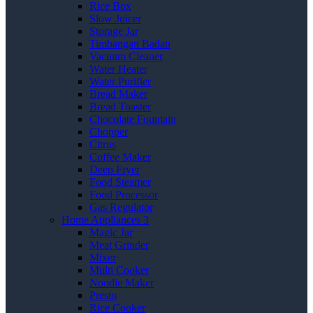
Rice Box
Slow Juicer
Storage Jar
Timbangan Badan
Vacuum Cleaner
Water Heater
Water Purifier
Bread Maker
Bread Toaster
Chocolate Fountain
Chopper
Citrus
Coffee Maker
Deep Fryer
Food Steamer
Food Processor
Gas Regulator
Home Appliances 3
Magic Jar
Meat Grinder
Mixer
Multi Cooker
Noodle Maker
Presto
Rice Cooker