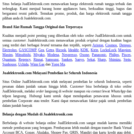
Situs belanja
JualElektronik.com menawarkan harga elektronik rumah tangga terbaik dan
terlengkap. Kami menjual barang home appliances baru, berkualitas tinggi, bagus dan
bergaransi resmi pabrik. Temukan promo, produk, dan harga elektronik rumah tangga
pilihan anda di Jualelektronik.com.
Brand Alat Rumah Tangga Original dan Terpercaya
Kualitas menjadi
point
penting yang diberikan oleh toko
online
JualElektronik.com untuk
semua
customer.
Jualelektronik.com menawarkan produk
original
dengan kualitas bagus
yang terdiri dari berbagai
brand
ternama dan terpilih, seperti
Ariston
,
Cosmos
,
Denpoo
,
Electrolux
,
GASCOMP
,
Gea
,
Getra
,
Hicook
,
Idealife
,
KDK
,
Kirin
,
LocknLock
,
Maspion
,
Maxim
,
Mitsubishi
,
Miyako
,
Modena
,
Nespresso
,
Oxone
,
Panasonic
,
Philips
,
Pisces
,
Quantum
,
Regency
,
Rinnai
,
Samsung
,
Sanken
,
Sanyo
,
Sekai
,
Sharp
,
Shimizu
,
Stein
,
Sunhouse
,
Uchida
,
Winn Gas
dan
Yong Ma
.
Jualelektronik.com Melayani Pembelian ke Seluruh Indonesia
Situs Online
JualElektronik.com telah melayani pembelian ke seluruh Indonesia, seperti
pesanan dalam jumlah satuan hingga lebih.
Customer
bisa berbelanja di toko
online
JualElektronik, melalui
order
langsung di
website
maupun
via contact
lewat
WhatsApp
dan
telpon langsung
.
Hubungi kami untuk dapat mendapatkan penawaran khusus untuk
pembelian Corporate atau tender. Kami dapat menawarkan faktur pajak untuk pembelian
dalam jumlah banyak
Belanja dengan Mudah di Jualelektronik.com
Berbelanja di
website belanja online
JualElektronik.com sangat mudah karena memiliki
metode pembayaran yang beragam. Pembayaran lebih mudah dengan transfer Bank Virtual
Account BCA, Gopay, Akulaku, Shopee Pay, QRIS, Mandiri dan kartu kredit atau debit.