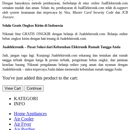
Dengan banyaknya metode pembayaran, berbelanja di situs
online
JualElektronik.com
semakin mudah dan aman. Selain itu, pembayaran di JualElektronik.com telah di-
support
oleh
system
keamanan dan
terpercaya
by Visa
,
Master Card Security Code
dan
JCB
J/secure
.
Selalu Gratis Ongkos Kirim di Indonesia
Nikmati fitur GRATIS ONGKIR dengan belanja di Jualelektronik.com. Belanja online
bebas ongkos kirim dengan hati tenang di Jualelektronik.com.
Jualelektronik – Pusat Solusi dari Kebutuhan Elektronik Rumah Tangga Anda
Jadi, jangan ragu lagi. Kunjungi Jualelektronik.com sekarang dan temukan alat rumah
tangga terbaik dengan harga & promo terbaik, pengiriman bebas ongkir, dan jaminan
keaslian barang. Nikmati pengalaman belanja online yang aman dan nyaman dengan
Jualelektronik – mitra terpercaya Anda dalam memenuhi kebutuhan rumah tangga Anda.
You've just added this product to the cart:
View Cart
Continue
KATEGORI
INFO
Home Appliances
Air Cooler
Air Fryer
Air Purifier