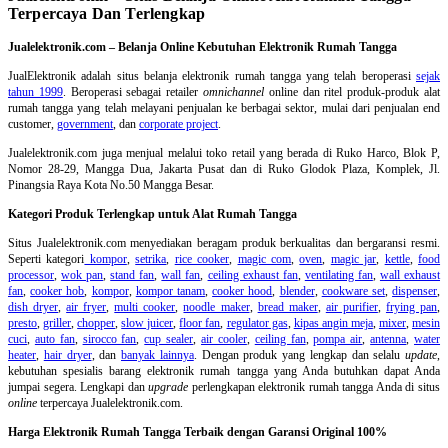
Terpercaya Dan Terlengkap
Jualelektronik.com – Belanja Online Kebutuhan Elektronik Rumah Tangga
JualElektronik adalah
situs belanja elektronik rumah tangga
yang telah beroperasi
sejak
tahun 1999
. Beroperasi sebagai retailer
omnichannel
online dan ritel produk-produk alat
rumah tangga yang telah melayani penjualan ke berbagai sektor, mulai dari penjualan end
customer,
government
, dan
corporate project
.
Jualelektronik.com juga menjual melalui toko retail yang berada di Ruko Harco, Blok P,
Nomor 28-29, Mangga Dua, Jakarta Pusat dan di Ruko Glodok Plaza, Komplek, Jl.
Pinangsia Raya Kota No.50 Mangga Besar.
Kategori Produk Terlengkap untuk Alat Rumah Tangga
Situs Jualelektronik.com menyediakan beragam produk berkualitas dan bergaransi resmi.
Seperti kategori
kompor
,
setrika
,
rice cooker
,
magic com
,
oven
,
magic jar
,
kettle
,
food
processor
,
wok pan
,
stand fan
,
wall fan
,
ceiling exhaust fan
,
ventilating fan
,
wall exhaust
fan
,
cooker hob
,
kompor
,
kompor tanam
,
cooker hood
,
blender
,
cookware set
,
dispenser
,
dish dryer
,
air fryer
,
multi cooker
,
noodle maker
,
bread maker
,
air purifier
,
frying pan
,
presto
,
griller
,
chopper
,
slow juicer
,
floor fan
,
regulator gas
,
kipas angin meja
,
mixer
,
mesin
cuci
,
auto fan
,
sirocco fan
,
cup sealer
,
air cooler
,
ceiling fan
,
pompa air
,
antenna
,
water
heater
,
hair dryer
, dan
banyak lainnya
. Dengan produk yang lengkap dan selalu
update
,
kebutuhan spesialis barang elektronik rumah tangga yang Anda butuhkan dapat Anda
jumpai segera. Lengkapi dan
upgrade
perlengkapan elektronik rumah tangga Anda di situs
online
terpercaya Jualelektronik.com.
Harga Elektronik Rumah Tangga Terbaik dengan Garansi Original 100%