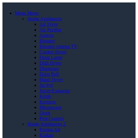
Mega Menu
Home Appliances
Air Fryer
Air Purifier
Antena
Blender
Booster Antena TV
Cooker Hood
Desk Lamp
Dish Dryer
Dispenser
Door Bell
Hand Dryer
Jar Pot
Juicer Extractor
Kettle
Kompor
Microwave
Oven
Pest Control
Home Appliances 2
Pompa Air
Kulkas