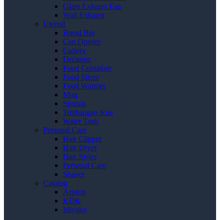
Glass Exhaust Fan
Wall Exhaust
Utensil
Bread Bin
Can Opener
Cutlery
Decanter
Food Container
Food Slicer
Food Warmer
Mug
Spatula
Timbangan Kue
Water Tank
Personal Care
Hair Clipper
Hair Dryer
Hair Styler
Personal Care
Shaver
Catalog
Ariston
KDK
Miyako