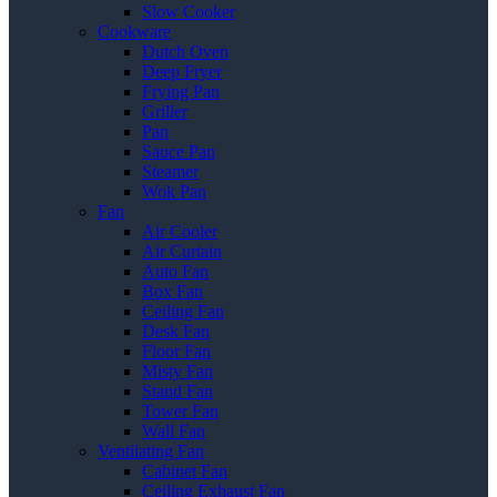
Slow Cooker
Cookware
Dutch Oven
Deep Fryer
Frying Pan
Griller
Pan
Sauce Pan
Steamer
Wok Pan
Fan
Air Cooler
Air Curtain
Auto Fan
Box Fan
Ceiling Fan
Desk Fan
Floor Fan
Misty Fan
Stand Fan
Tower Fan
Wall Fan
Ventilating Fan
Cabinet Fan
Ceiling Exhaust Fan