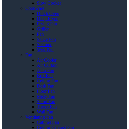
Slow Cooker
Cookware
Dutch Oven
Deep Fryer
Frying Pan
Griller
Pan
Sauce Pan
Steamer
Wok Pan
Fan
Air Cooler
Air Curtain
Auto Fan
Box Fan
Ceiling Fan
Desk Fan
Floor Fan
Misty Fan
Stand Fan
Tower Fan
Wall Fan
Ventilating Fan
Cabinet Fan
Ceiling Exhaust Fan