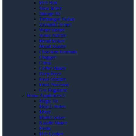
Rice Box
Slow Juicer
Storage Jar
Timbangan Badan
Vacuum Cleaner
Water Heater
Water Purifier
Bread Maker
Bread Toaster
Chocolate Fountain
Chopper
Citrus
Coffee Maker
Deep Fryer
Food Steamer
Food Processor
Gas Regulator
Home Appliances 3
Magic Jar
Meat Grinder
Mixer
Multi Cooker
Noodle Maker
Presto
Rice Cooker