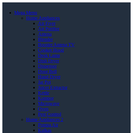
Mega Menu
Home Appliances
Air Fryer
Air Purifier
Antena
Blender
Booster Antena TV
Cooker Hood
Desk Lamp
Dish Dryer
Dispenser
Door Bell
Hand Dryer
Jar Pot
Juicer Extractor
Kettle
Kompor
Microwave
Oven
Pest Control
Home Appliances 2
Pompa Air
Kulkas