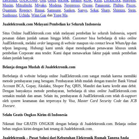
Electrolux
,
GASCOMP
,
Gea
,
Getra
,
Hicook
,
Idealife
,
KDK
,
Kirin
,
LocknLock
,
Maspion
,
Maxim
,
Mitsubishi
,
Miyako
,
Modena
,
Nespresso
,
Oxone
,
Panasonic
,
Philips
,
Pisces
,
Quantum
,
Regency
,
Rinnai
,
Samsung
,
Sanken
,
Sanyo
,
Sekai
,
Sharp
,
Shimizu
,
Stein
,
Sunhouse
,
Uchida
,
Winn Gas
dan
Yong Ma
.
Jualelektronik.com Melayani Pembelian ke Seluruh Indonesia
Situs Online
JualElektronik.com telah melayani pembelian ke seluruh Indonesia, seperti
pesanan dalam jumlah satuan hingga lebih.
Customer
bisa berbelanja di toko
online
JualElektronik, melalui
order
langsung di
website
maupun
via contact
lewat
WhatsApp
dan
telpon langsung
.
Hubungi kami untuk dapat mendapatkan penawaran khusus untuk
pembelian Corporate atau tender. Kami dapat menawarkan faktur pajak untuk pembelian
dalam jumlah banyak
Belanja dengan Mudah di Jualelektronik.com
Berbelanja di
website belanja online
JualElektronik.com sangat mudah karena memiliki
metode pembayaran yang beragam. Pembayaran lebih mudah dengan transfer Bank Virtual
Account BCA, Gopay, Akulaku, Shopee Pay, QRIS, Mandiri dan kartu kredit atau debit.
Dengan banyaknya metode pembayaran, berbelanja di situs
online
JualElektronik.com
semakin mudah dan aman. Selain itu, pembayaran di JualElektronik.com telah di-
support
oleh
system
keamanan dan
terpercaya
by Visa
,
Master Card Security Code
dan
JCB
J/secure
.
Selalu Gratis Ongkos Kirim di Indonesia
Nikmati fitur GRATIS ONGKIR dengan belanja di Jualelektronik.com. Belanja online
bebas ongkos kirim dengan hati tenang di Jualelektronik.com.
Jualelektronik – Pusat Solusi dari Kebutuhan Elektronik Rumah Tangga Anda