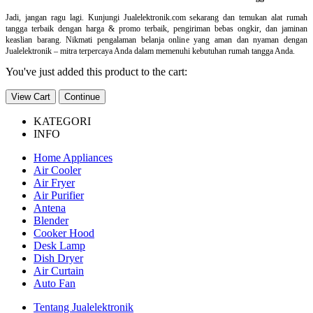
Jadi, jangan ragu lagi. Kunjungi Jualelektronik.com sekarang dan temukan alat rumah
tangga terbaik dengan harga & promo terbaik, pengiriman bebas ongkir, dan jaminan
keaslian barang. Nikmati pengalaman belanja online yang aman dan nyaman dengan
Jualelektronik – mitra terpercaya Anda dalam memenuhi kebutuhan rumah tangga Anda.
You've just added this product to the cart:
View Cart
Continue
KATEGORI
INFO
Home Appliances
Air Cooler
Air Fryer
Air Purifier
Antena
Blender
Cooker Hood
Desk Lamp
Dish Dryer
Air Curtain
Auto Fan
Tentang Jualelektronik