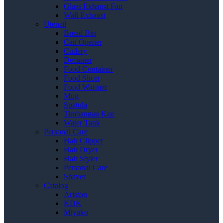
Glass Exhaust Fan
Wall Exhaust
Utensil
Bread Bin
Can Opener
Cutlery
Decanter
Food Container
Food Slicer
Food Warmer
Mug
Spatula
Timbangan Kue
Water Tank
Personal Care
Hair Clipper
Hair Dryer
Hair Styler
Personal Care
Shaver
Catalog
Ariston
KDK
Miyako