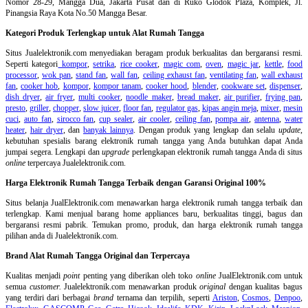
Nomor 28-29, Mangga Dua, Jakarta Pusat dan di Ruko Glodok Plaza, Komplek, Jl.
Pinangsia Raya Kota No.50 Mangga Besar.
Kategori Produk Terlengkap untuk Alat Rumah Tangga
Situs Jualelektronik.com menyediakan beragam produk berkualitas dan bergaransi resmi.
Seperti kategori
kompor
,
setrika
,
rice cooker
,
magic com
,
oven
,
magic jar
,
kettle
,
food
processor
,
wok pan
,
stand fan
,
wall fan
,
ceiling exhaust fan
,
ventilating fan
,
wall exhaust
fan
,
cooker hob
,
kompor
,
kompor tanam
,
cooker hood
,
blender
,
cookware set
,
dispenser
,
dish dryer
,
air fryer
,
multi cooker
,
noodle maker
,
bread maker
,
air purifier
,
frying pan
,
presto
,
griller
,
chopper
,
slow juicer
,
floor fan
,
regulator gas
,
kipas angin meja
,
mixer
,
mesin
cuci
,
auto fan
,
sirocco fan
,
cup sealer
,
air cooler
,
ceiling fan
,
pompa air
,
antenna
,
water
heater
,
hair dryer
, dan
banyak lainnya
. Dengan produk yang lengkap dan selalu
update
,
kebutuhan spesialis barang elektronik rumah tangga yang Anda butuhkan dapat Anda
jumpai segera. Lengkapi dan
upgrade
perlengkapan elektronik rumah tangga Anda di situs
online
terpercaya Jualelektronik.com.
Harga Elektronik Rumah Tangga Terbaik dengan Garansi Original 100%
Situs belanja
JualElektronik.com menawarkan harga elektronik rumah tangga terbaik dan
terlengkap. Kami menjual barang home appliances baru, berkualitas tinggi, bagus dan
bergaransi resmi pabrik. Temukan promo, produk, dan harga elektronik rumah tangga
pilihan anda di Jualelektronik.com.
Brand Alat Rumah Tangga Original dan Terpercaya
Kualitas menjadi
point
penting yang diberikan oleh toko
online
JualElektronik.com untuk
semua
customer.
Jualelektronik.com menawarkan produk
original
dengan kualitas bagus
yang terdiri dari berbagai
brand
ternama dan terpilih, seperti
Ariston
,
Cosmos
,
Denpoo
,