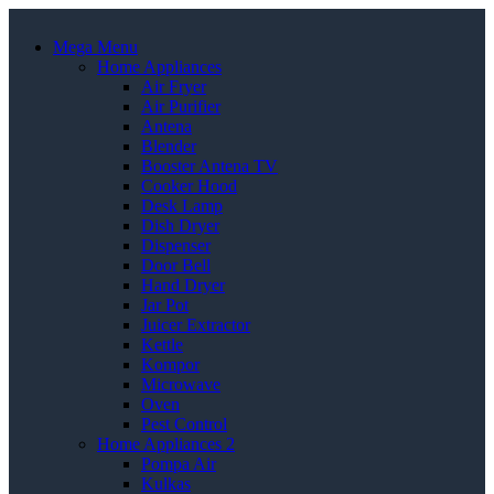
Mega Menu
Home Appliances
Air Fryer
Air Purifier
Antena
Blender
Booster Antena TV
Cooker Hood
Desk Lamp
Dish Dryer
Dispenser
Door Bell
Hand Dryer
Jar Pot
Juicer Extractor
Kettle
Kompor
Microwave
Oven
Pest Control
Home Appliances 2
Pompa Air
Kulkas