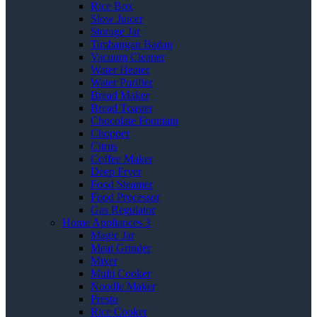
Rice Box
Slow Juicer
Storage Jar
Timbangan Badan
Vacuum Cleaner
Water Heater
Water Purifier
Bread Maker
Bread Toaster
Chocolate Fountain
Chopper
Citrus
Coffee Maker
Deep Fryer
Food Steamer
Food Processor
Gas Regulator
Home Appliances 3
Magic Jar
Meat Grinder
Mixer
Multi Cooker
Noodle Maker
Presto
Rice Cooker