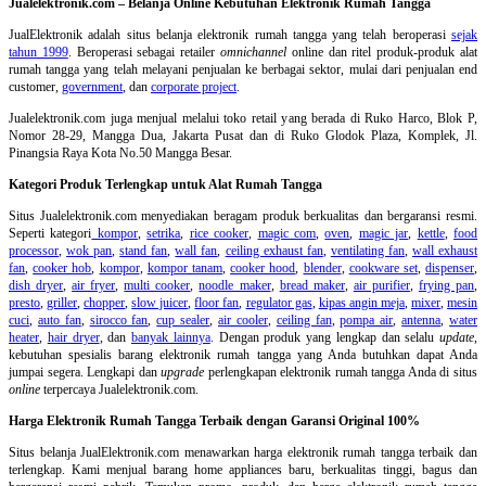
Jualelektronik.com – Belanja Online Kebutuhan Elektronik Rumah Tangga
JualElektronik adalah
situs belanja elektronik rumah tangga
yang telah beroperasi
sejak
tahun 1999
. Beroperasi sebagai retailer
omnichannel
online dan ritel produk-produk alat
rumah tangga yang telah melayani penjualan ke berbagai sektor, mulai dari penjualan end
customer,
government
, dan
corporate project
.
Jualelektronik.com juga menjual melalui toko retail yang berada di Ruko Harco, Blok P,
Nomor 28-29, Mangga Dua, Jakarta Pusat dan di Ruko Glodok Plaza, Komplek, Jl.
Pinangsia Raya Kota No.50 Mangga Besar.
Kategori Produk Terlengkap untuk Alat Rumah Tangga
Situs Jualelektronik.com menyediakan beragam produk berkualitas dan bergaransi resmi.
Seperti kategori
kompor
,
setrika
,
rice cooker
,
magic com
,
oven
,
magic jar
,
kettle
,
food
processor
,
wok pan
,
stand fan
,
wall fan
,
ceiling exhaust fan
,
ventilating fan
,
wall exhaust
fan
,
cooker hob
,
kompor
,
kompor tanam
,
cooker hood
,
blender
,
cookware set
,
dispenser
,
dish dryer
,
air fryer
,
multi cooker
,
noodle maker
,
bread maker
,
air purifier
,
frying pan
,
presto
,
griller
,
chopper
,
slow juicer
,
floor fan
,
regulator gas
,
kipas angin meja
,
mixer
,
mesin
cuci
,
auto fan
,
sirocco fan
,
cup sealer
,
air cooler
,
ceiling fan
,
pompa air
,
antenna
,
water
heater
,
hair dryer
, dan
banyak lainnya
. Dengan produk yang lengkap dan selalu
update
,
kebutuhan spesialis barang elektronik rumah tangga yang Anda butuhkan dapat Anda
jumpai segera. Lengkapi dan
upgrade
perlengkapan elektronik rumah tangga Anda di situs
online
terpercaya Jualelektronik.com.
Harga Elektronik Rumah Tangga Terbaik dengan Garansi Original 100%
Situs belanja
JualElektronik.com menawarkan harga elektronik rumah tangga terbaik dan
terlengkap. Kami menjual barang home appliances baru, berkualitas tinggi, bagus dan