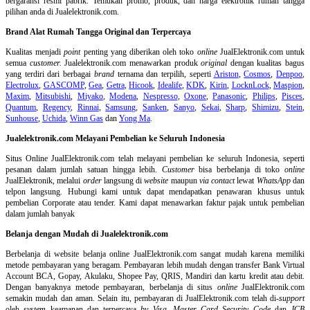
bergaransi resmi pabrik. Temukan promo, produk, dan harga elektronik rumah tangga
pilihan anda di Jualelektronik.com.
Brand Alat Rumah Tangga Original dan Terpercaya
Kualitas menjadi
point
penting yang diberikan oleh toko
online
JualElektronik.com untuk
semua
customer.
Jualelektronik.com menawarkan produk
original
dengan kualitas bagus
yang terdiri dari berbagai
brand
ternama dan terpilih, seperti
Ariston
,
Cosmos
,
Denpoo
,
Electrolux
,
GASCOMP
,
Gea
,
Getra
,
Hicook
,
Idealife
,
KDK
,
Kirin
,
LocknLock
,
Maspion
,
Maxim
,
Mitsubishi
,
Miyako
,
Modena
,
Nespresso
,
Oxone
,
Panasonic
,
Philips
,
Pisces
,
Quantum
,
Regency
,
Rinnai
,
Samsung
,
Sanken
,
Sanyo
,
Sekai
,
Sharp
,
Shimizu
,
Stein
,
Sunhouse
,
Uchida
,
Winn Gas
dan
Yong Ma
.
Jualelektronik.com Melayani Pembelian ke Seluruh Indonesia
Situs Online
JualElektronik.com telah melayani pembelian ke seluruh Indonesia, seperti
pesanan dalam jumlah satuan hingga lebih.
Customer
bisa berbelanja di toko
online
JualElektronik, melalui
order
langsung di
website
maupun
via contact
lewat
WhatsApp
dan
telpon langsung
.
Hubungi kami untuk dapat mendapatkan penawaran khusus untuk
pembelian Corporate atau tender. Kami dapat menawarkan faktur pajak untuk pembelian
dalam jumlah banyak
Belanja dengan Mudah di Jualelektronik.com
Berbelanja di
website belanja online
JualElektronik.com sangat mudah karena memiliki
metode pembayaran yang beragam. Pembayaran lebih mudah dengan transfer Bank Virtual
Account BCA, Gopay, Akulaku, Shopee Pay, QRIS, Mandiri dan kartu kredit atau debit.
Dengan banyaknya metode pembayaran, berbelanja di situs
online
JualElektronik.com
semakin mudah dan aman. Selain itu, pembayaran di JualElektronik.com telah di-
support
oleh
system
keamanan dan
terpercaya
by Visa
,
Master Card Security Code
dan
JCB