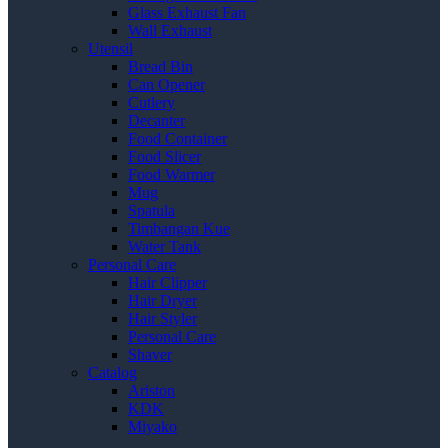
Glass Exhaust Fan
Wall Exhaust
Utensil
Bread Bin
Can Opener
Cutlery
Decanter
Food Container
Food Slicer
Food Warmer
Mug
Spatula
Timbangan Kue
Water Tank
Personal Care
Hair Clipper
Hair Dryer
Hair Styler
Personal Care
Shaver
Catalog
Ariston
KDK
Miyako