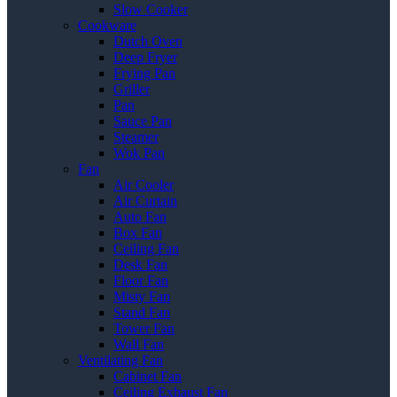
Slow Cooker
Cookware
Dutch Oven
Deep Fryer
Frying Pan
Griller
Pan
Sauce Pan
Steamer
Wok Pan
Fan
Air Cooler
Air Curtain
Auto Fan
Box Fan
Ceiling Fan
Desk Fan
Floor Fan
Misty Fan
Stand Fan
Tower Fan
Wall Fan
Ventilating Fan
Cabinet Fan
Ceiling Exhaust Fan