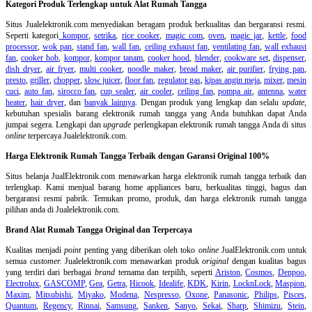
Kategori Produk Terlengkap untuk Alat Rumah Tangga
Situs Jualelektronik.com menyediakan beragam produk berkualitas dan bergaransi resmi.
Seperti kategori
kompor
,
setrika
,
rice cooker
,
magic com
,
oven
,
magic jar
,
kettle
,
food
processor
,
wok pan
,
stand fan
,
wall fan
,
ceiling exhaust fan
,
ventilating fan
,
wall exhaust
fan
,
cooker hob
,
kompor
,
kompor tanam
,
cooker hood
,
blender
,
cookware set
,
dispenser
,
dish dryer
,
air fryer
,
multi cooker
,
noodle maker
,
bread maker
,
air purifier
,
frying pan
,
presto
,
griller
,
chopper
,
slow juicer
,
floor fan
,
regulator gas
,
kipas angin meja
,
mixer
,
mesin
cuci
,
auto fan
,
sirocco fan
,
cup sealer
,
air cooler
,
ceiling fan
,
pompa air
,
antenna
,
water
heater
,
hair dryer
, dan
banyak lainnya
. Dengan produk yang lengkap dan selalu
update
,
kebutuhan spesialis barang elektronik rumah tangga yang Anda butuhkan dapat Anda
jumpai segera. Lengkapi dan
upgrade
perlengkapan elektronik rumah tangga Anda di situs
online
terpercaya Jualelektronik.com.
Harga Elektronik Rumah Tangga Terbaik dengan Garansi Original 100%
Situs belanja
JualElektronik.com menawarkan harga elektronik rumah tangga terbaik dan
terlengkap. Kami menjual barang home appliances baru, berkualitas tinggi, bagus dan
bergaransi resmi pabrik. Temukan promo, produk, dan harga elektronik rumah tangga
pilihan anda di Jualelektronik.com.
Brand Alat Rumah Tangga Original dan Terpercaya
Kualitas menjadi
point
penting yang diberikan oleh toko
online
JualElektronik.com untuk
semua
customer.
Jualelektronik.com menawarkan produk
original
dengan kualitas bagus
yang terdiri dari berbagai
brand
ternama dan terpilih, seperti
Ariston
,
Cosmos
,
Denpoo
,
Electrolux
,
GASCOMP
,
Gea
,
Getra
,
Hicook
,
Idealife
,
KDK
,
Kirin
,
LocknLock
,
Maspion
,
Maxim
,
Mitsubishi
,
Miyako
,
Modena
,
Nespresso
,
Oxone
,
Panasonic
,
Philips
,
Pisces
,
Quantum
,
Regency
,
Rinnai
,
Samsung
,
Sanken
,
Sanyo
,
Sekai
,
Sharp
,
Shimizu
,
Stein
,