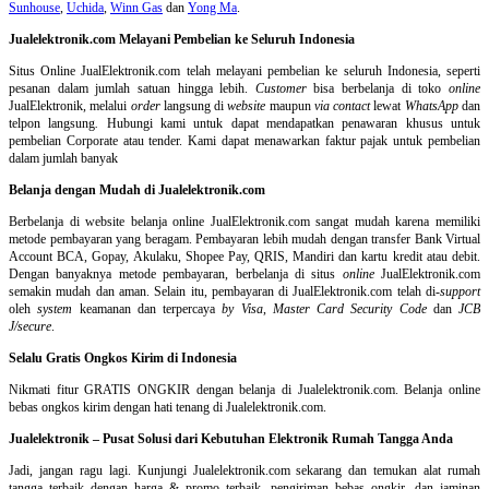
Sunhouse
,
Uchida
,
Winn Gas
dan
Yong Ma
.
Jualelektronik.com Melayani Pembelian ke Seluruh Indonesia
Situs Online
JualElektronik.com telah melayani pembelian ke seluruh Indonesia, seperti
pesanan dalam jumlah satuan hingga lebih.
Customer
bisa berbelanja di toko
online
JualElektronik, melalui
order
langsung di
website
maupun
via contact
lewat
WhatsApp
dan
telpon langsung
.
Hubungi kami untuk dapat mendapatkan penawaran khusus untuk
pembelian Corporate atau tender. Kami dapat menawarkan faktur pajak untuk pembelian
dalam jumlah banyak
Belanja dengan Mudah di Jualelektronik.com
Berbelanja di
website belanja online
JualElektronik.com sangat mudah karena memiliki
metode pembayaran yang beragam. Pembayaran lebih mudah dengan transfer Bank Virtual
Account BCA, Gopay, Akulaku, Shopee Pay, QRIS, Mandiri dan kartu kredit atau debit.
Dengan banyaknya metode pembayaran, berbelanja di situs
online
JualElektronik.com
semakin mudah dan aman. Selain itu, pembayaran di JualElektronik.com telah di-
support
oleh
system
keamanan dan
terpercaya
by Visa
,
Master Card Security Code
dan
JCB
J/secure
.
Selalu Gratis Ongkos Kirim di Indonesia
Nikmati fitur GRATIS ONGKIR dengan belanja di Jualelektronik.com. Belanja online
bebas ongkos kirim dengan hati tenang di Jualelektronik.com.
Jualelektronik – Pusat Solusi dari Kebutuhan Elektronik Rumah Tangga Anda
Jadi, jangan ragu lagi. Kunjungi Jualelektronik.com sekarang dan temukan alat rumah
tangga terbaik dengan harga & promo terbaik, pengiriman bebas ongkir, dan jaminan