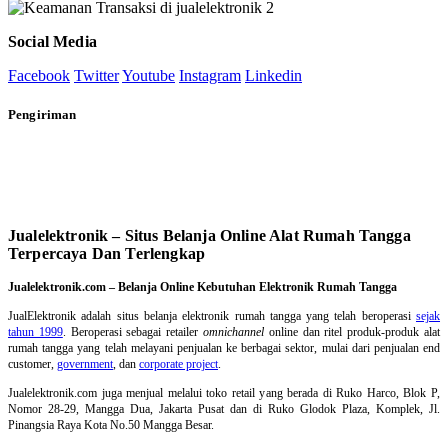
Social Media
Facebook
Twitter
Youtube
Instagram
Linkedin
Pengiriman
Jualelektronik – Situs Belanja Online Alat Rumah Tangga
Terpercaya Dan Terlengkap
Jualelektronik.com – Belanja Online Kebutuhan Elektronik Rumah Tangga
JualElektronik adalah
situs belanja elektronik rumah tangga
yang telah beroperasi
sejak
tahun 1999
. Beroperasi sebagai retailer
omnichannel
online dan ritel produk-produk alat
rumah tangga yang telah melayani penjualan ke berbagai sektor, mulai dari penjualan end
customer,
government
, dan
corporate project
.
Jualelektronik.com juga menjual melalui toko retail yang berada di Ruko Harco, Blok P,
Nomor 28-29, Mangga Dua, Jakarta Pusat dan di Ruko Glodok Plaza, Komplek, Jl.
Pinangsia Raya Kota No.50 Mangga Besar.