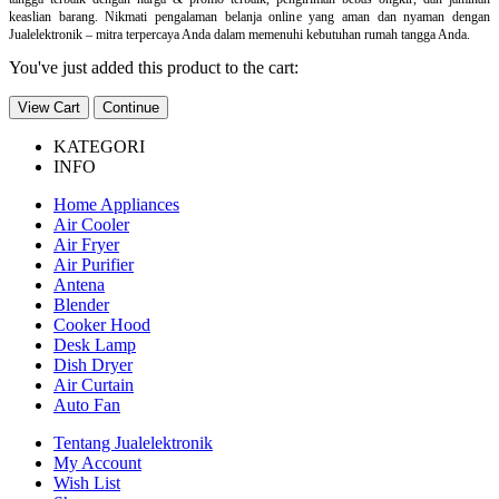
keaslian barang. Nikmati pengalaman belanja online yang aman dan nyaman dengan
Jualelektronik – mitra terpercaya Anda dalam memenuhi kebutuhan rumah tangga Anda.
You've just added this product to the cart:
View Cart
Continue
KATEGORI
INFO
Home Appliances
Air Cooler
Air Fryer
Air Purifier
Antena
Blender
Cooker Hood
Desk Lamp
Dish Dryer
Air Curtain
Auto Fan
Tentang Jualelektronik
My Account
Wish List