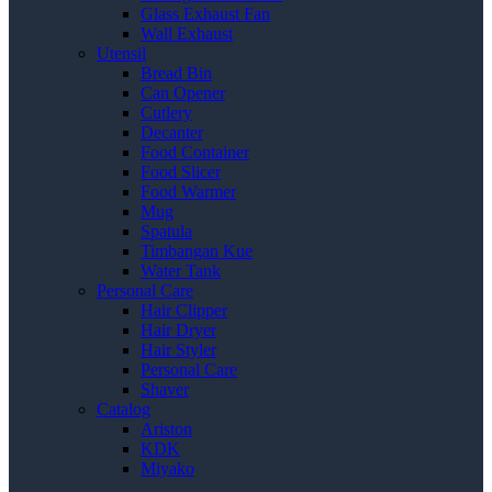
Glass Exhaust Fan
Wall Exhaust
Utensil
Bread Bin
Can Opener
Cutlery
Decanter
Food Container
Food Slicer
Food Warmer
Mug
Spatula
Timbangan Kue
Water Tank
Personal Care
Hair Clipper
Hair Dryer
Hair Styler
Personal Care
Shaver
Catalog
Ariston
KDK
Miyako