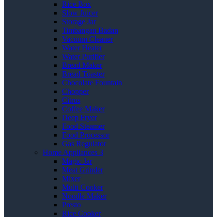
Rice Box
Slow Juicer
Storage Jar
Timbangan Badan
Vacuum Cleaner
Water Heater
Water Purifier
Bread Maker
Bread Toaster
Chocolate Fountain
Chopper
Citrus
Coffee Maker
Deep Fryer
Food Steamer
Food Processor
Gas Regulator
Home Appliances 3
Magic Jar
Meat Grinder
Mixer
Multi Cooker
Noodle Maker
Presto
Rice Cooker