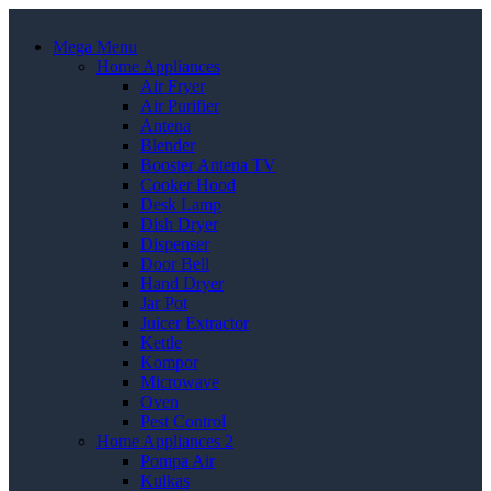
Mega Menu
Home Appliances
Air Fryer
Air Purifier
Antena
Blender
Booster Antena TV
Cooker Hood
Desk Lamp
Dish Dryer
Dispenser
Door Bell
Hand Dryer
Jar Pot
Juicer Extractor
Kettle
Kompor
Microwave
Oven
Pest Control
Home Appliances 2
Pompa Air
Kulkas