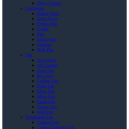
Slow Cooker
Cookware
Dutch Oven
Deep Fryer
Frying Pan
Griller
Pan
Sauce Pan
Steamer
Wok Pan
Fan
Air Cooler
Air Curtain
Auto Fan
Box Fan
Ceiling Fan
Desk Fan
Floor Fan
Misty Fan
Stand Fan
Tower Fan
Wall Fan
Ventilating Fan
Cabinet Fan
Ceiling Exhaust Fan