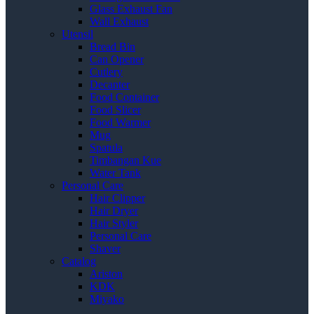
Glass Exhaust Fan
Wall Exhaust
Utensil
Bread Bin
Can Opener
Cutlery
Decanter
Food Container
Food Slicer
Food Warmer
Mug
Spatula
Timbangan Kue
Water Tank
Personal Care
Hair Clipper
Hair Dryer
Hair Styler
Personal Care
Shaver
Catalog
Ariston
KDK
Miyako