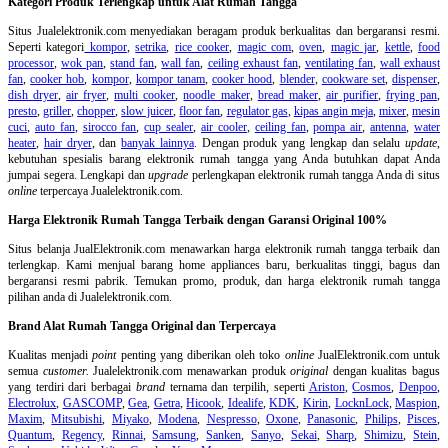
Kategori Produk Terlengkap untuk Alat Rumah Tangga
Situs Jualelektronik.com menyediakan beragam produk berkualitas dan bergaransi resmi.
Seperti kategori
kompor
,
setrika
,
rice cooker
,
magic com
,
oven
,
magic jar
,
kettle
,
food
processor
,
wok pan
,
stand fan
,
wall fan
,
ceiling exhaust fan
,
ventilating fan
,
wall exhaust
fan
,
cooker hob
,
kompor
,
kompor tanam
,
cooker hood
,
blender
,
cookware set
,
dispenser
,
dish dryer
,
air fryer
,
multi cooker
,
noodle maker
,
bread maker
,
air purifier
,
frying pan
,
presto
,
griller
,
chopper
,
slow juicer
,
floor fan
,
regulator gas
,
kipas angin meja
,
mixer
,
mesin
cuci
,
auto fan
,
sirocco fan
,
cup sealer
,
air cooler
,
ceiling fan
,
pompa air
,
antenna
,
water
heater
,
hair dryer
, dan
banyak lainnya
. Dengan produk yang lengkap dan selalu
update
,
kebutuhan spesialis barang elektronik rumah tangga yang Anda butuhkan dapat Anda
jumpai segera. Lengkapi dan
upgrade
perlengkapan elektronik rumah tangga Anda di situs
online
terpercaya Jualelektronik.com.
Harga Elektronik Rumah Tangga Terbaik dengan Garansi Original 100%
Situs belanja
JualElektronik.com menawarkan harga elektronik rumah tangga terbaik dan
terlengkap. Kami menjual barang home appliances baru, berkualitas tinggi, bagus dan
bergaransi resmi pabrik. Temukan promo, produk, dan harga elektronik rumah tangga
pilihan anda di Jualelektronik.com.
Brand Alat Rumah Tangga Original dan Terpercaya
Kualitas menjadi
point
penting yang diberikan oleh toko
online
JualElektronik.com untuk
semua
customer.
Jualelektronik.com menawarkan produk
original
dengan kualitas bagus
yang terdiri dari berbagai
brand
ternama dan terpilih, seperti
Ariston
,
Cosmos
,
Denpoo
,
Electrolux
,
GASCOMP
,
Gea
,
Getra
,
Hicook
,
Idealife
,
KDK
,
Kirin
,
LocknLock
,
Maspion
,
Maxim
,
Mitsubishi
,
Miyako
,
Modena
,
Nespresso
,
Oxone
,
Panasonic
,
Philips
,
Pisces
,
Quantum
,
Regency
,
Rinnai
,
Samsung
,
Sanken
,
Sanyo
,
Sekai
,
Sharp
,
Shimizu
,
Stein
,