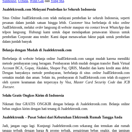
Sunhouse
,
Uchida
,
Winn Gas
dan
Yong Ma
.
Jualelektronik.com Melayani Pembelian ke Seluruh Indonesia
Situs Online
JualElektronik.com telah melayani pembelian ke seluruh Indonesia, seperti
pesanan dalam jumlah satuan hingga lebih.
Customer
bisa berbelanja di toko
online
JualElektronik, melalui
order
langsung di
website
maupun
via contact
lewat
WhatsApp
dan
telpon langsung
.
Hubungi kami untuk dapat mendapatkan penawaran khusus untuk
pembelian Corporate atau tender. Kami dapat menawarkan faktur pajak untuk pembelian
dalam jumlah banyak
Belanja dengan Mudah di Jualelektronik.com
Berbelanja di
website belanja online
JualElektronik.com sangat mudah karena memiliki
metode pembayaran yang beragam. Pembayaran lebih mudah dengan transfer Bank Virtual
Account BCA, Gopay, Akulaku, Shopee Pay, QRIS, Mandiri dan kartu kredit atau debit.
Dengan banyaknya metode pembayaran, berbelanja di situs
online
JualElektronik.com
semakin mudah dan aman. Selain itu, pembayaran di JualElektronik.com telah di-
support
oleh
system
keamanan dan
terpercaya
by Visa
,
Master Card Security Code
dan
JCB
J/secure
.
Selalu Gratis Ongkos Kirim di Indonesia
Nikmati fitur GRATIS ONGKIR dengan belanja di Jualelektronik.com. Belanja online
bebas ongkos kirim dengan hati tenang di Jualelektronik.com.
Jualelektronik – Pusat Solusi dari Kebutuhan Elektronik Rumah Tangga Anda
Jadi, jangan ragu lagi. Kunjungi Jualelektronik.com sekarang dan temukan alat rumah
tangga terbaik dengan harga & promo terbaik, pengiriman bebas ongkir, dan jaminan