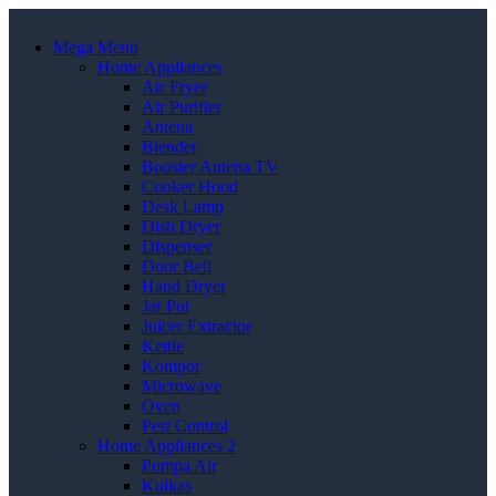
Mega Menu
Home Appliances
Air Fryer
Air Purifier
Antena
Blender
Booster Antena TV
Cooker Hood
Desk Lamp
Dish Dryer
Dispenser
Door Bell
Hand Dryer
Jar Pot
Juicer Extractor
Kettle
Kompor
Microwave
Oven
Pest Control
Home Appliances 2
Pompa Air
Kulkas