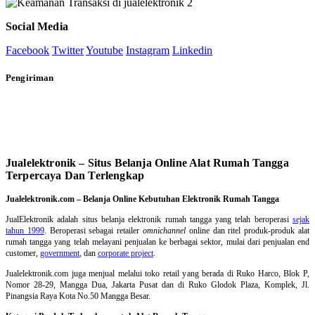
Social Media
Facebook
Twitter
Youtube
Instagram
Linkedin
Pengiriman
Jualelektronik – Situs Belanja Online Alat Rumah Tangga
Terpercaya Dan Terlengkap
Jualelektronik.com – Belanja Online Kebutuhan Elektronik Rumah Tangga
JualElektronik adalah
situs belanja elektronik rumah tangga
yang telah beroperasi
sejak
tahun 1999
. Beroperasi sebagai retailer
omnichannel
online dan ritel produk-produk alat
rumah tangga yang telah melayani penjualan ke berbagai sektor, mulai dari penjualan end
customer,
government
, dan
corporate project
.
Jualelektronik.com juga menjual melalui toko retail yang berada di Ruko Harco, Blok P,
Nomor 28-29, Mangga Dua, Jakarta Pusat dan di Ruko Glodok Plaza, Komplek, Jl.
Pinangsia Raya Kota No.50 Mangga Besar.