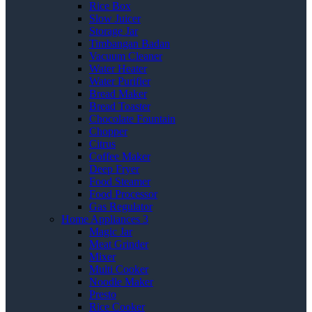
Rice Box
Slow Juicer
Storage Jar
Timbangan Badan
Vacuum Cleaner
Water Heater
Water Purifier
Bread Maker
Bread Toaster
Chocolate Fountain
Chopper
Citrus
Coffee Maker
Deep Fryer
Food Steamer
Food Processor
Gas Regulator
Home Appliances 3
Magic Jar
Meat Grinder
Mixer
Multi Cooker
Noodle Maker
Presto
Rice Cooker