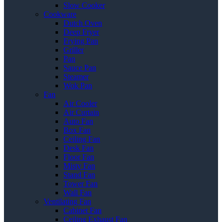
Slow Cooker
Cookware
Dutch Oven
Deep Fryer
Frying Pan
Griller
Pan
Sauce Pan
Steamer
Wok Pan
Fan
Air Cooler
Air Curtain
Auto Fan
Box Fan
Ceiling Fan
Desk Fan
Floor Fan
Misty Fan
Stand Fan
Tower Fan
Wall Fan
Ventilating Fan
Cabinet Fan
Ceiling Exhaust Fan