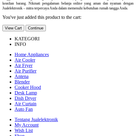
keaslian barang. Nikmati pengalaman belanja online yang aman dan nyaman dengan
Jualelektronik – mitra terpercaya Anda dalam memenuhi kebutuhan rumah tangga Anda.
You've just added this product to the cart:
View Cart
Continue
KATEGORI
INFO
Home Appliances
Air Cooler
Air Fryer
Air Purifier
Antena
Blender
Cooker Hood
Desk Lamp
Dish Dryer
Air Curtain
Auto Fan
Tentang Jualelektronik
My Account
Wish List
Shop