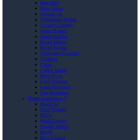
Rice Box
Slow Juicer
Storage Jar
Timbangan Badan
Vacuum Cleaner
Water Heater
Water Purifier
Bread Maker
Bread Toaster
Chocolate Fountain
Chopper
Citrus
Coffee Maker
Deep Fryer
Food Steamer
Food Processor
Gas Regulator
Home Appliances 3
Magic Jar
Meat Grinder
Mixer
Multi Cooker
Noodle Maker
Presto
Rice Cooker