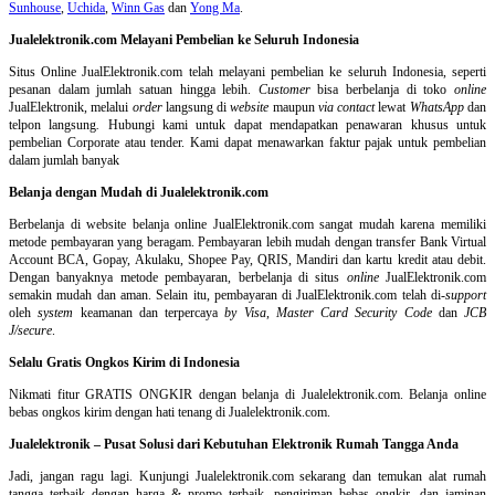
Sunhouse
,
Uchida
,
Winn Gas
dan
Yong Ma
.
Jualelektronik.com Melayani Pembelian ke Seluruh Indonesia
Situs Online
JualElektronik.com telah melayani pembelian ke seluruh Indonesia, seperti
pesanan dalam jumlah satuan hingga lebih.
Customer
bisa berbelanja di toko
online
JualElektronik, melalui
order
langsung di
website
maupun
via contact
lewat
WhatsApp
dan
telpon langsung
.
Hubungi kami untuk dapat mendapatkan penawaran khusus untuk
pembelian Corporate atau tender. Kami dapat menawarkan faktur pajak untuk pembelian
dalam jumlah banyak
Belanja dengan Mudah di Jualelektronik.com
Berbelanja di
website belanja online
JualElektronik.com sangat mudah karena memiliki
metode pembayaran yang beragam. Pembayaran lebih mudah dengan transfer Bank Virtual
Account BCA, Gopay, Akulaku, Shopee Pay, QRIS, Mandiri dan kartu kredit atau debit.
Dengan banyaknya metode pembayaran, berbelanja di situs
online
JualElektronik.com
semakin mudah dan aman. Selain itu, pembayaran di JualElektronik.com telah di-
support
oleh
system
keamanan dan
terpercaya
by Visa
,
Master Card Security Code
dan
JCB
J/secure
.
Selalu Gratis Ongkos Kirim di Indonesia
Nikmati fitur GRATIS ONGKIR dengan belanja di Jualelektronik.com. Belanja online
bebas ongkos kirim dengan hati tenang di Jualelektronik.com.
Jualelektronik – Pusat Solusi dari Kebutuhan Elektronik Rumah Tangga Anda
Jadi, jangan ragu lagi. Kunjungi Jualelektronik.com sekarang dan temukan alat rumah
tangga terbaik dengan harga & promo terbaik, pengiriman bebas ongkir, dan jaminan