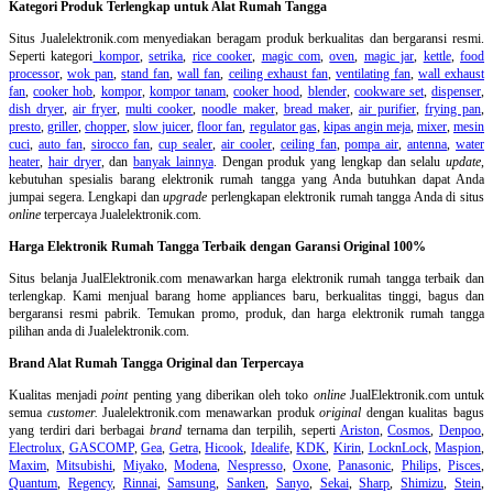
Kategori Produk Terlengkap untuk Alat Rumah Tangga
Situs Jualelektronik.com menyediakan beragam produk berkualitas dan bergaransi resmi.
Seperti kategori
kompor
,
setrika
,
rice cooker
,
magic com
,
oven
,
magic jar
,
kettle
,
food
processor
,
wok pan
,
stand fan
,
wall fan
,
ceiling exhaust fan
,
ventilating fan
,
wall exhaust
fan
,
cooker hob
,
kompor
,
kompor tanam
,
cooker hood
,
blender
,
cookware set
,
dispenser
,
dish dryer
,
air fryer
,
multi cooker
,
noodle maker
,
bread maker
,
air purifier
,
frying pan
,
presto
,
griller
,
chopper
,
slow juicer
,
floor fan
,
regulator gas
,
kipas angin meja
,
mixer
,
mesin
cuci
,
auto fan
,
sirocco fan
,
cup sealer
,
air cooler
,
ceiling fan
,
pompa air
,
antenna
,
water
heater
,
hair dryer
, dan
banyak lainnya
. Dengan produk yang lengkap dan selalu
update
,
kebutuhan spesialis barang elektronik rumah tangga yang Anda butuhkan dapat Anda
jumpai segera. Lengkapi dan
upgrade
perlengkapan elektronik rumah tangga Anda di situs
online
terpercaya Jualelektronik.com.
Harga Elektronik Rumah Tangga Terbaik dengan Garansi Original 100%
Situs belanja
JualElektronik.com menawarkan harga elektronik rumah tangga terbaik dan
terlengkap. Kami menjual barang home appliances baru, berkualitas tinggi, bagus dan
bergaransi resmi pabrik. Temukan promo, produk, dan harga elektronik rumah tangga
pilihan anda di Jualelektronik.com.
Brand Alat Rumah Tangga Original dan Terpercaya
Kualitas menjadi
point
penting yang diberikan oleh toko
online
JualElektronik.com untuk
semua
customer.
Jualelektronik.com menawarkan produk
original
dengan kualitas bagus
yang terdiri dari berbagai
brand
ternama dan terpilih, seperti
Ariston
,
Cosmos
,
Denpoo
,
Electrolux
,
GASCOMP
,
Gea
,
Getra
,
Hicook
,
Idealife
,
KDK
,
Kirin
,
LocknLock
,
Maspion
,
Maxim
,
Mitsubishi
,
Miyako
,
Modena
,
Nespresso
,
Oxone
,
Panasonic
,
Philips
,
Pisces
,
Quantum
,
Regency
,
Rinnai
,
Samsung
,
Sanken
,
Sanyo
,
Sekai
,
Sharp
,
Shimizu
,
Stein
,