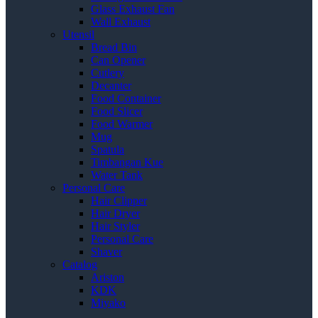
Glass Exhaust Fan
Wall Exhaust
Utensil
Bread Bin
Can Opener
Cutlery
Decanter
Food Container
Food Slicer
Food Warmer
Mug
Spatula
Timbangan Kue
Water Tank
Personal Care
Hair Clipper
Hair Dryer
Hair Styler
Personal Care
Shaver
Catalog
Ariston
KDK
Miyako