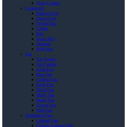
Slow Cooker
Cookware
Dutch Oven
Deep Fryer
Frying Pan
Griller
Pan
Sauce Pan
Steamer
Wok Pan
Fan
Air Cooler
Air Curtain
Auto Fan
Box Fan
Ceiling Fan
Desk Fan
Floor Fan
Misty Fan
Stand Fan
Tower Fan
Wall Fan
Ventilating Fan
Cabinet Fan
Ceiling Exhaust Fan