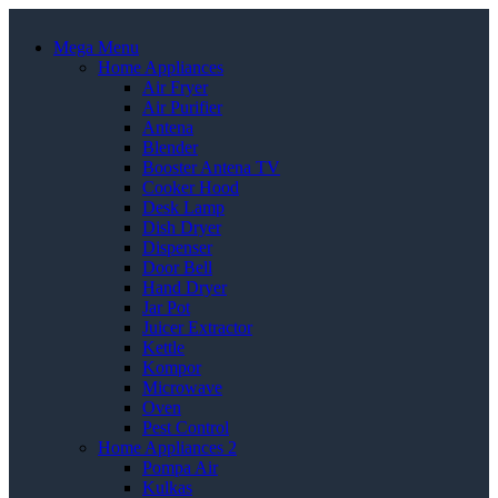
Mega Menu
Home Appliances
Air Fryer
Air Purifier
Antena
Blender
Booster Antena TV
Cooker Hood
Desk Lamp
Dish Dryer
Dispenser
Door Bell
Hand Dryer
Jar Pot
Juicer Extractor
Kettle
Kompor
Microwave
Oven
Pest Control
Home Appliances 2
Pompa Air
Kulkas