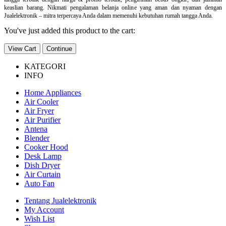
keaslian barang. Nikmati pengalaman belanja online yang aman dan nyaman dengan
Jualelektronik – mitra terpercaya Anda dalam memenuhi kebutuhan rumah tangga Anda.
You've just added this product to the cart:
View Cart
Continue
KATEGORI
INFO
Home Appliances
Air Cooler
Air Fryer
Air Purifier
Antena
Blender
Cooker Hood
Desk Lamp
Dish Dryer
Air Curtain
Auto Fan
Tentang Jualelektronik
My Account
Wish List