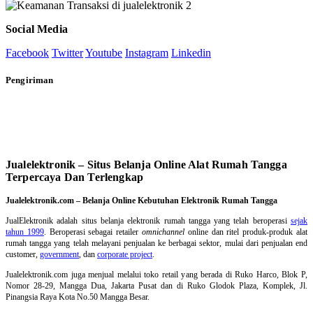
Social Media
Facebook
Twitter
Youtube
Instagram
Linkedin
Pengiriman
Jualelektronik – Situs Belanja Online Alat Rumah Tangga
Terpercaya Dan Terlengkap
Jualelektronik.com – Belanja Online Kebutuhan Elektronik Rumah Tangga
JualElektronik adalah
situs belanja elektronik rumah tangga
yang telah beroperasi
sejak
tahun 1999
. Beroperasi sebagai retailer
omnichannel
online dan ritel produk-produk alat
rumah tangga yang telah melayani penjualan ke berbagai sektor, mulai dari penjualan end
customer,
government
, dan
corporate project
.
Jualelektronik.com juga menjual melalui toko retail yang berada di Ruko Harco, Blok P,
Nomor 28-29, Mangga Dua, Jakarta Pusat dan di Ruko Glodok Plaza, Komplek, Jl.
Pinangsia Raya Kota No.50 Mangga Besar.