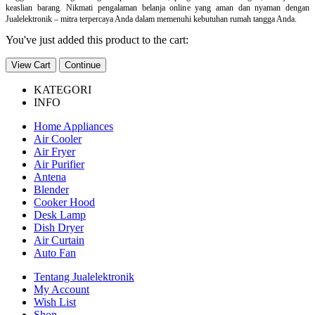
keaslian barang. Nikmati pengalaman belanja online yang aman dan nyaman dengan
Jualelektronik – mitra terpercaya Anda dalam memenuhi kebutuhan rumah tangga Anda.
You've just added this product to the cart:
View Cart
Continue
KATEGORI
INFO
Home Appliances
Air Cooler
Air Fryer
Air Purifier
Antena
Blender
Cooker Hood
Desk Lamp
Dish Dryer
Air Curtain
Auto Fan
Tentang Jualelektronik
My Account
Wish List
Shop