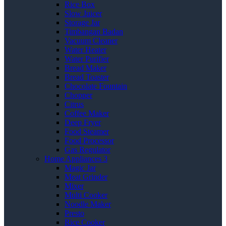
Rice Box
Slow Juicer
Storage Jar
Timbangan Badan
Vacuum Cleaner
Water Heater
Water Purifier
Bread Maker
Bread Toaster
Chocolate Fountain
Chopper
Citrus
Coffee Maker
Deep Fryer
Food Steamer
Food Processor
Gas Regulator
Home Appliances 3
Magic Jar
Meat Grinder
Mixer
Multi Cooker
Noodle Maker
Presto
Rice Cooker