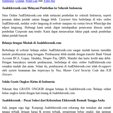
Sunhouse
,
Uchida
,
Winn Gas
dan
Yong Ma
.
Jualelektronik.com Melayani Pembelian ke Seluruh Indonesia
Situs Online
JualElektronik.com telah melayani pembelian ke seluruh Indonesia, seperti
pesanan dalam jumlah satuan hingga lebih.
Customer
bisa berbelanja di toko
online
JualElektronik, melalui
order
langsung di
website
maupun
via contact
lewat
WhatsApp
dan
telpon langsung
.
Hubungi kami untuk dapat mendapatkan penawaran khusus untuk
pembelian Corporate atau tender. Kami dapat menawarkan faktur pajak untuk pembelian
dalam jumlah banyak
Belanja dengan Mudah di Jualelektronik.com
Berbelanja di
website belanja online
JualElektronik.com sangat mudah karena memiliki
metode pembayaran yang beragam. Pembayaran lebih mudah dengan transfer Bank Virtual
Account BCA, Gopay, Akulaku, Shopee Pay, QRIS, Mandiri dan kartu kredit atau debit.
Dengan banyaknya metode pembayaran, berbelanja di situs
online
JualElektronik.com
semakin mudah dan aman. Selain itu, pembayaran di JualElektronik.com telah di-
support
oleh
system
keamanan dan
terpercaya
by Visa
,
Master Card Security Code
dan
JCB
J/secure
.
Selalu Gratis Ongkos Kirim di Indonesia
Nikmati fitur GRATIS ONGKIR dengan belanja di Jualelektronik.com. Belanja online
bebas ongkos kirim dengan hati tenang di Jualelektronik.com.
Jualelektronik – Pusat Solusi dari Kebutuhan Elektronik Rumah Tangga Anda
Jadi, jangan ragu lagi. Kunjungi Jualelektronik.com sekarang dan temukan alat rumah
tangga terbaik dengan harga & promo terbaik, pengiriman bebas ongkir, dan jaminan