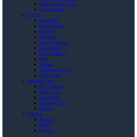
Glass Exhaust Fan
Wall Exhaust
Utensil
Bread Bin
Can Opener
Cutlery
Decanter
Food Container
Food Slicer
Food Warmer
Mug
Spatula
Timbangan Kue
Water Tank
Personal Care
Hair Clipper
Hair Dryer
Hair Styler
Personal Care
Shaver
Catalog
Ariston
KDK
Miyako