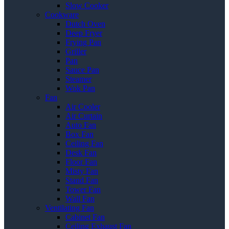
Slow Cooker
Cookware
Dutch Oven
Deep Fryer
Frying Pan
Griller
Pan
Sauce Pan
Steamer
Wok Pan
Fan
Air Cooler
Air Curtain
Auto Fan
Box Fan
Ceiling Fan
Desk Fan
Floor Fan
Misty Fan
Stand Fan
Tower Fan
Wall Fan
Ventilating Fan
Cabinet Fan
Ceiling Exhaust Fan