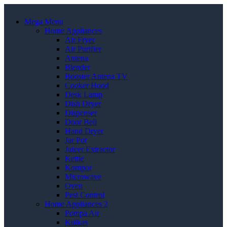
Mega Menu
Home Appliances
Air Fryer
Air Purifier
Antena
Blender
Booster Antena TV
Cooker Hood
Desk Lamp
Dish Dryer
Dispenser
Door Bell
Hand Dryer
Jar Pot
Juicer Extractor
Kettle
Kompor
Microwave
Oven
Pest Control
Home Appliances 2
Pompa Air
Kulkas