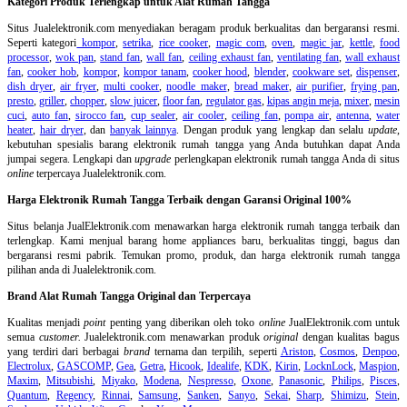
Kategori Produk Terlengkap untuk Alat Rumah Tangga
Situs Jualelektronik.com menyediakan beragam produk berkualitas dan bergaransi resmi.
Seperti kategori
kompor
,
setrika
,
rice cooker
,
magic com
,
oven
,
magic jar
,
kettle
,
food
processor
,
wok pan
,
stand fan
,
wall fan
,
ceiling exhaust fan
,
ventilating fan
,
wall exhaust
fan
,
cooker hob
,
kompor
,
kompor tanam
,
cooker hood
,
blender
,
cookware set
,
dispenser
,
dish dryer
,
air fryer
,
multi cooker
,
noodle maker
,
bread maker
,
air purifier
,
frying pan
,
presto
,
griller
,
chopper
,
slow juicer
,
floor fan
,
regulator gas
,
kipas angin meja
,
mixer
,
mesin
cuci
,
auto fan
,
sirocco fan
,
cup sealer
,
air cooler
,
ceiling fan
,
pompa air
,
antenna
,
water
heater
,
hair dryer
, dan
banyak lainnya
. Dengan produk yang lengkap dan selalu
update
,
kebutuhan spesialis barang elektronik rumah tangga yang Anda butuhkan dapat Anda
jumpai segera. Lengkapi dan
upgrade
perlengkapan elektronik rumah tangga Anda di situs
online
terpercaya Jualelektronik.com.
Harga Elektronik Rumah Tangga Terbaik dengan Garansi Original 100%
Situs belanja
JualElektronik.com menawarkan harga elektronik rumah tangga terbaik dan
terlengkap. Kami menjual barang home appliances baru, berkualitas tinggi, bagus dan
bergaransi resmi pabrik. Temukan promo, produk, dan harga elektronik rumah tangga
pilihan anda di Jualelektronik.com.
Brand Alat Rumah Tangga Original dan Terpercaya
Kualitas menjadi
point
penting yang diberikan oleh toko
online
JualElektronik.com untuk
semua
customer.
Jualelektronik.com menawarkan produk
original
dengan kualitas bagus
yang terdiri dari berbagai
brand
ternama dan terpilih, seperti
Ariston
,
Cosmos
,
Denpoo
,
Electrolux
,
GASCOMP
,
Gea
,
Getra
,
Hicook
,
Idealife
,
KDK
,
Kirin
,
LocknLock
,
Maspion
,
Maxim
,
Mitsubishi
,
Miyako
,
Modena
,
Nespresso
,
Oxone
,
Panasonic
,
Philips
,
Pisces
,
Quantum
,
Regency
,
Rinnai
,
Samsung
,
Sanken
,
Sanyo
,
Sekai
,
Sharp
,
Shimizu
,
Stein
,