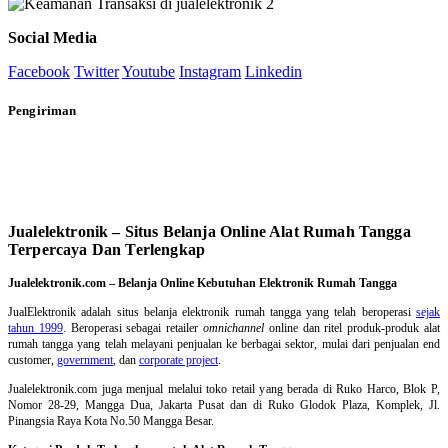
Social Media
Facebook
Twitter
Youtube
Instagram
Linkedin
Pengiriman
Jualelektronik – Situs Belanja Online Alat Rumah Tangga
Terpercaya Dan Terlengkap
Jualelektronik.com – Belanja Online Kebutuhan Elektronik Rumah Tangga
JualElektronik adalah
situs belanja elektronik rumah tangga
yang telah beroperasi
sejak
tahun 1999
. Beroperasi sebagai retailer
omnichannel
online dan ritel produk-produk alat
rumah tangga yang telah melayani penjualan ke berbagai sektor, mulai dari penjualan end
customer,
government
, dan
corporate project
.
Jualelektronik.com juga menjual melalui toko retail yang berada di Ruko Harco, Blok P,
Nomor 28-29, Mangga Dua, Jakarta Pusat dan di Ruko Glodok Plaza, Komplek, Jl.
Pinangsia Raya Kota No.50 Mangga Besar.