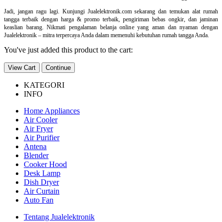
Jadi, jangan ragu lagi. Kunjungi Jualelektronik.com sekarang dan temukan alat rumah
tangga terbaik dengan harga & promo terbaik, pengiriman bebas ongkir, dan jaminan
keaslian barang. Nikmati pengalaman belanja online yang aman dan nyaman dengan
Jualelektronik – mitra terpercaya Anda dalam memenuhi kebutuhan rumah tangga Anda.
You've just added this product to the cart:
View Cart
Continue
KATEGORI
INFO
Home Appliances
Air Cooler
Air Fryer
Air Purifier
Antena
Blender
Cooker Hood
Desk Lamp
Dish Dryer
Air Curtain
Auto Fan
Tentang Jualelektronik