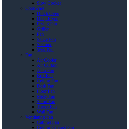
Slow Cooker
Cookware
Dutch Oven
Deep Fryer
Frying Pan
Griller
Pan
Sauce Pan
Steamer
Wok Pan
Fan
Air Cooler
Air Curtain
Auto Fan
Box Fan
Ceiling Fan
Desk Fan
Floor Fan
Misty Fan
Stand Fan
Tower Fan
Wall Fan
Ventilating Fan
Cabinet Fan
Ceiling Exhaust Fan