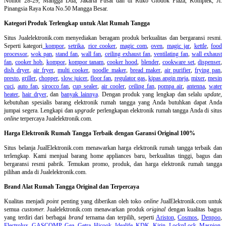
Nomor 28-29, Mangga Dua, Jakarta Pusat dan di Ruko Glodok Plaza, Komplek, Jl.
Pinangsia Raya Kota No.50 Mangga Besar.
Kategori Produk Terlengkap untuk Alat Rumah Tangga
Situs Jualelektronik.com menyediakan beragam produk berkualitas dan bergaransi resmi.
Seperti kategori
kompor
,
setrika
,
rice cooker
,
magic com
,
oven
,
magic jar
,
kettle
,
food
processor
,
wok pan
,
stand fan
,
wall fan
,
ceiling exhaust fan
,
ventilating fan
,
wall exhaust
fan
,
cooker hob
,
kompor
,
kompor tanam
,
cooker hood
,
blender
,
cookware set
,
dispenser
,
dish dryer
,
air fryer
,
multi cooker
,
noodle maker
,
bread maker
,
air purifier
,
frying pan
,
presto
,
griller
,
chopper
,
slow juicer
,
floor fan
,
regulator gas
,
kipas angin meja
,
mixer
,
mesin
cuci
,
auto fan
,
sirocco fan
,
cup sealer
,
air cooler
,
ceiling fan
,
pompa air
,
antenna
,
water
heater
,
hair dryer
, dan
banyak lainnya
. Dengan produk yang lengkap dan selalu
update
,
kebutuhan spesialis barang elektronik rumah tangga yang Anda butuhkan dapat Anda
jumpai segera. Lengkapi dan
upgrade
perlengkapan elektronik rumah tangga Anda di situs
online
terpercaya Jualelektronik.com.
Harga Elektronik Rumah Tangga Terbaik dengan Garansi Original 100%
Situs belanja
JualElektronik.com menawarkan harga elektronik rumah tangga terbaik dan
terlengkap. Kami menjual barang home appliances baru, berkualitas tinggi, bagus dan
bergaransi resmi pabrik. Temukan promo, produk, dan harga elektronik rumah tangga
pilihan anda di Jualelektronik.com.
Brand Alat Rumah Tangga Original dan Terpercaya
Kualitas menjadi
point
penting yang diberikan oleh toko
online
JualElektronik.com untuk
semua
customer.
Jualelektronik.com menawarkan produk
original
dengan kualitas bagus
yang terdiri dari berbagai
brand
ternama dan terpilih, seperti
Ariston
,
Cosmos
,
Denpoo
,
Electrolux
,
GASCOMP
,
Gea
,
Getra
,
Hicook
,
Idealife
,
KDK
,
Kirin
,
LocknLock
,
Maspion
,