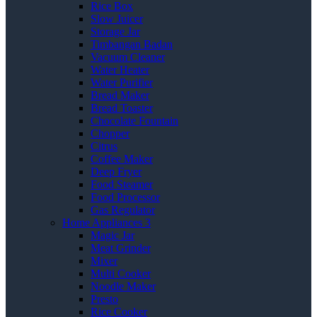
Rice Box
Slow Juicer
Storage Jar
Timbangan Badan
Vacuum Cleaner
Water Heater
Water Purifier
Bread Maker
Bread Toaster
Chocolate Fountain
Chopper
Citrus
Coffee Maker
Deep Fryer
Food Steamer
Food Processor
Gas Regulator
Home Appliances 3
Magic Jar
Meat Grinder
Mixer
Multi Cooker
Noodle Maker
Presto
Rice Cooker