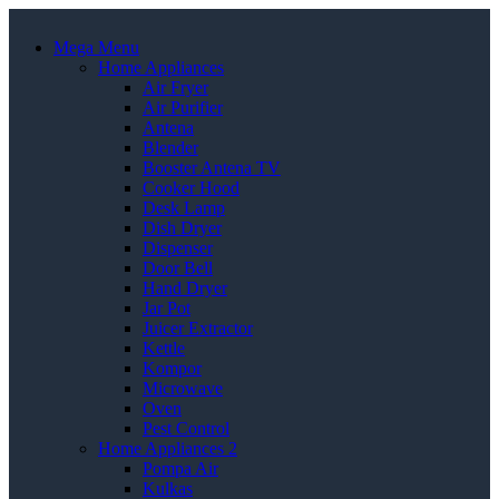
Mega Menu
Home Appliances
Air Fryer
Air Purifier
Antena
Blender
Booster Antena TV
Cooker Hood
Desk Lamp
Dish Dryer
Dispenser
Door Bell
Hand Dryer
Jar Pot
Juicer Extractor
Kettle
Kompor
Microwave
Oven
Pest Control
Home Appliances 2
Pompa Air
Kulkas