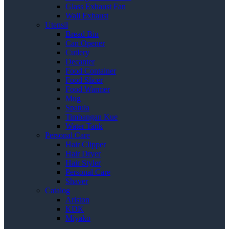
Glass Exhaust Fan
Wall Exhaust
Utensil
Bread Bin
Can Opener
Cutlery
Decanter
Food Container
Food Slicer
Food Warmer
Mug
Spatula
Timbangan Kue
Water Tank
Personal Care
Hair Clipper
Hair Dryer
Hair Styler
Personal Care
Shaver
Catalog
Ariston
KDK
Miyako