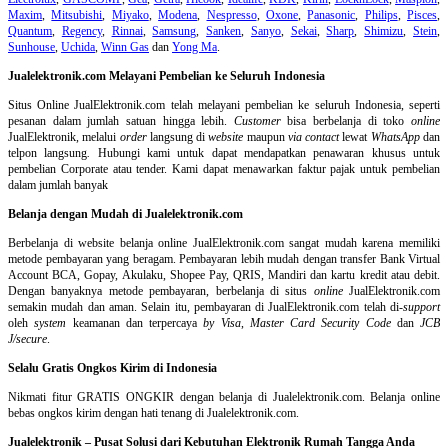
Maxim
,
Mitsubishi
,
Miyako
,
Modena
,
Nespresso
,
Oxone
,
Panasonic
,
Philips
,
Pisces
,
Quantum
,
Regency
,
Rinnai
,
Samsung
,
Sanken
,
Sanyo
,
Sekai
,
Sharp
,
Shimizu
,
Stein
,
Sunhouse
,
Uchida
,
Winn Gas
dan
Yong Ma
.
Jualelektronik.com Melayani Pembelian ke Seluruh Indonesia
Situs Online
JualElektronik.com telah melayani pembelian ke seluruh Indonesia, seperti
pesanan dalam jumlah satuan hingga lebih.
Customer
bisa berbelanja di toko
online
JualElektronik, melalui
order
langsung di
website
maupun
via contact
lewat
WhatsApp
dan
telpon langsung
.
Hubungi kami untuk dapat mendapatkan penawaran khusus untuk
pembelian Corporate atau tender. Kami dapat menawarkan faktur pajak untuk pembelian
dalam jumlah banyak
Belanja dengan Mudah di Jualelektronik.com
Berbelanja di
website belanja online
JualElektronik.com sangat mudah karena memiliki
metode pembayaran yang beragam. Pembayaran lebih mudah dengan transfer Bank Virtual
Account BCA, Gopay, Akulaku, Shopee Pay, QRIS, Mandiri dan kartu kredit atau debit.
Dengan banyaknya metode pembayaran, berbelanja di situs
online
JualElektronik.com
semakin mudah dan aman. Selain itu, pembayaran di JualElektronik.com telah di-
support
oleh
system
keamanan dan
terpercaya
by Visa
,
Master Card Security Code
dan
JCB
J/secure
.
Selalu Gratis Ongkos Kirim di Indonesia
Nikmati fitur GRATIS ONGKIR dengan belanja di Jualelektronik.com. Belanja online
bebas ongkos kirim dengan hati tenang di Jualelektronik.com.
Jualelektronik – Pusat Solusi dari Kebutuhan Elektronik Rumah Tangga Anda