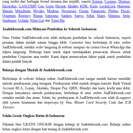
yang terdiri dari berbagai
brand
ternama dan terpilih, seperti
Ariston
,
Cosmos
,
Denpoo
,
Electrolux
,
GASCOMP
,
Gea
,
Getra
,
Hicook
,
Idealife
,
KDK
,
Kirin
,
LocknLock
,
Maspion
,
Maxim
,
Mitsubishi
,
Miyako
,
Modena
,
Nespresso
,
Oxone
,
Panasonic
,
Philips
,
Pisces
,
Quantum
,
Regency
,
Rinnai
,
Samsung
,
Sanken
,
Sanyo
,
Sekai
,
Sharp
,
Shimizu
,
Stein
,
Sunhouse
,
Uchida
,
Winn Gas
dan
Yong Ma
.
Jualelektronik.com Melayani Pembelian ke Seluruh Indonesia
Situs Online
JualElektronik.com telah melayani pembelian ke seluruh Indonesia, seperti
pesanan dalam jumlah satuan hingga lebih.
Customer
bisa berbelanja di toko
online
JualElektronik, melalui
order
langsung di
website
maupun
via contact
lewat
WhatsApp
dan
telpon langsung
.
Hubungi kami untuk dapat mendapatkan penawaran khusus untuk
pembelian Corporate atau tender. Kami dapat menawarkan faktur pajak untuk pembelian
dalam jumlah banyak
Belanja dengan Mudah di Jualelektronik.com
Berbelanja di
website belanja online
JualElektronik.com sangat mudah karena memiliki
metode pembayaran yang beragam. Pembayaran lebih mudah dengan transfer Bank Virtual
Account BCA, Gopay, Akulaku, Shopee Pay, QRIS, Mandiri dan kartu kredit atau debit.
Dengan banyaknya metode pembayaran, berbelanja di situs
online
JualElektronik.com
semakin mudah dan aman. Selain itu, pembayaran di JualElektronik.com telah di-
support
oleh
system
keamanan dan
terpercaya
by Visa
,
Master Card Security Code
dan
JCB
J/secure
.
Selalu Gratis Ongkos Kirim di Indonesia
Nikmati fitur GRATIS ONGKIR dengan belanja di Jualelektronik.com. Belanja online
bebas ongkos kirim dengan hati tenang di Jualelektronik.com.