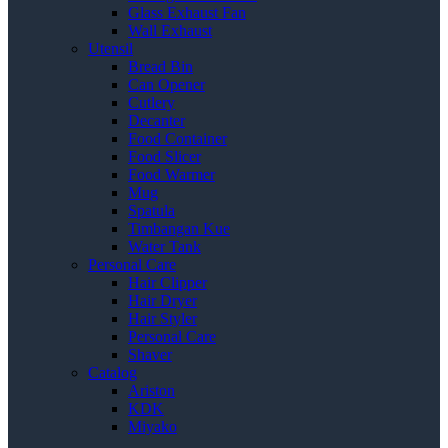
Glass Exhaust Fan
Wall Exhaust
Utensil
Bread Bin
Can Opener
Cutlery
Decanter
Food Container
Food Slicer
Food Warmer
Mug
Spatula
Timbangan Kue
Water Tank
Personal Care
Hair Clipper
Hair Dryer
Hair Styler
Personal Care
Shaver
Catalog
Ariston
KDK
Miyako