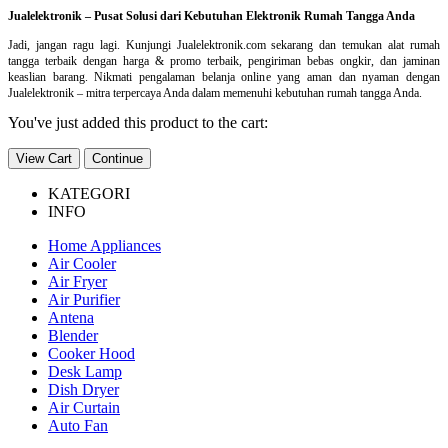
Jualelektronik – Pusat Solusi dari Kebutuhan Elektronik Rumah Tangga Anda
Jadi, jangan ragu lagi. Kunjungi Jualelektronik.com sekarang dan temukan alat rumah
tangga terbaik dengan harga & promo terbaik, pengiriman bebas ongkir, dan jaminan
keaslian barang. Nikmati pengalaman belanja online yang aman dan nyaman dengan
Jualelektronik – mitra terpercaya Anda dalam memenuhi kebutuhan rumah tangga Anda.
You've just added this product to the cart:
View Cart
Continue
KATEGORI
INFO
Home Appliances
Air Cooler
Air Fryer
Air Purifier
Antena
Blender
Cooker Hood
Desk Lamp
Dish Dryer
Air Curtain
Auto Fan