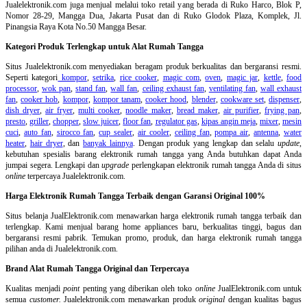
Jualelektronik.com juga menjual melalui toko retail yang berada di Ruko Harco, Blok P,
Nomor 28-29, Mangga Dua, Jakarta Pusat dan di Ruko Glodok Plaza, Komplek, Jl.
Pinangsia Raya Kota No.50 Mangga Besar.
Kategori Produk Terlengkap untuk Alat Rumah Tangga
Situs Jualelektronik.com menyediakan beragam produk berkualitas dan bergaransi resmi.
Seperti kategori
kompor
,
setrika
,
rice cooker
,
magic com
,
oven
,
magic jar
,
kettle
,
food
processor
,
wok pan
,
stand fan
,
wall fan
,
ceiling exhaust fan
,
ventilating fan
,
wall exhaust
fan
,
cooker hob
,
kompor
,
kompor tanam
,
cooker hood
,
blender
,
cookware set
,
dispenser
,
dish dryer
,
air fryer
,
multi cooker
,
noodle maker
,
bread maker
,
air purifier
,
frying pan
,
presto
,
griller
,
chopper
,
slow juicer
,
floor fan
,
regulator gas
,
kipas angin meja
,
mixer
,
mesin
cuci
,
auto fan
,
sirocco fan
,
cup sealer
,
air cooler
,
ceiling fan
,
pompa air
,
antenna
,
water
heater
,
hair dryer
, dan
banyak lainnya
. Dengan produk yang lengkap dan selalu
update
,
kebutuhan spesialis barang elektronik rumah tangga yang Anda butuhkan dapat Anda
jumpai segera. Lengkapi dan
upgrade
perlengkapan elektronik rumah tangga Anda di situs
online
terpercaya Jualelektronik.com.
Harga Elektronik Rumah Tangga Terbaik dengan Garansi Original 100%
Situs belanja
JualElektronik.com menawarkan harga elektronik rumah tangga terbaik dan
terlengkap. Kami menjual barang home appliances baru, berkualitas tinggi, bagus dan
bergaransi resmi pabrik. Temukan promo, produk, dan harga elektronik rumah tangga
pilihan anda di Jualelektronik.com.
Brand Alat Rumah Tangga Original dan Terpercaya
Kualitas menjadi
point
penting yang diberikan oleh toko
online
JualElektronik.com untuk
semua
customer.
Jualelektronik.com menawarkan produk
original
dengan kualitas bagus