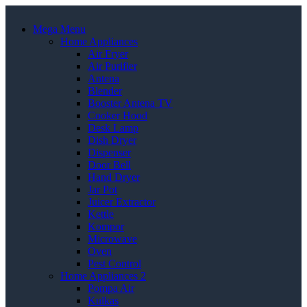
Mega Menu
Home Appliances
Air Fryer
Air Purifier
Antena
Blender
Booster Antena TV
Cooker Hood
Desk Lamp
Dish Dryer
Dispenser
Door Bell
Hand Dryer
Jar Pot
Juicer Extractor
Kettle
Kompor
Microwave
Oven
Pest Control
Home Appliances 2
Pompa Air
Kulkas