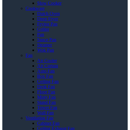
Slow Cooker
Cookware
Dutch Oven
Deep Fryer
Frying Pan
Griller
Pan
Sauce Pan
Steamer
Wok Pan
Fan
Air Cooler
Air Curtain
Auto Fan
Box Fan
Ceiling Fan
Desk Fan
Floor Fan
Misty Fan
Stand Fan
Tower Fan
Wall Fan
Ventilating Fan
Cabinet Fan
Ceiling Exhaust Fan