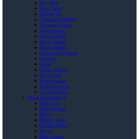
Rice Box
Slow Juicer
Storage Jar
Timbangan Badan
Vacuum Cleaner
Water Heater
Water Purifier
Bread Maker
Bread Toaster
Chocolate Fountain
Chopper
Citrus
Coffee Maker
Deep Fryer
Food Steamer
Food Processor
Gas Regulator
Home Appliances 3
Magic Jar
Meat Grinder
Mixer
Multi Cooker
Noodle Maker
Presto
Rice Cooker