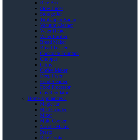
Rice Box
Slow Juicer
Storage Jar
Timbangan Badan
Vacuum Cleaner
Water Heater
Water Purifier
Bread Maker
Bread Toaster
Chocolate Fountain
Chopper
Citrus
Coffee Maker
Deep Fryer
Food Steamer
Food Processor
Gas Regulator
Home Appliances 3
Magic Jar
Meat Grinder
Mixer
Multi Cooker
Noodle Maker
Presto
Rice Cooker