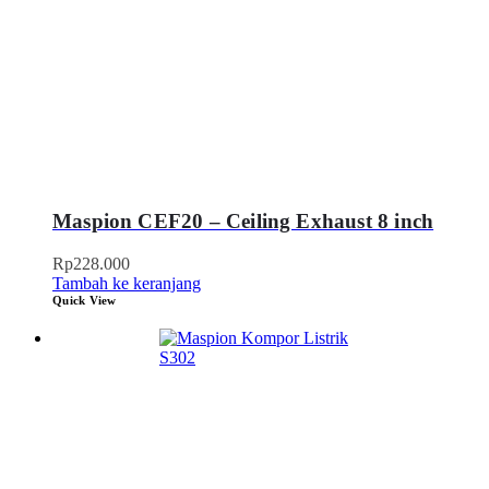
Maspion CEF20 – Ceiling Exhaust 8 inch
Rp
228.000
Tambah ke keranjang
Quick View