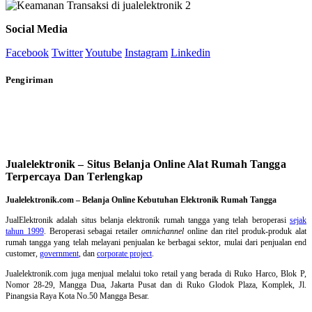
Social Media
Facebook
Twitter
Youtube
Instagram
Linkedin
Pengiriman
Jualelektronik – Situs Belanja Online Alat Rumah Tangga
Terpercaya Dan Terlengkap
Jualelektronik.com – Belanja Online Kebutuhan Elektronik Rumah Tangga
JualElektronik adalah
situs belanja elektronik rumah tangga
yang telah beroperasi
sejak
tahun 1999
. Beroperasi sebagai retailer
omnichannel
online dan ritel produk-produk alat
rumah tangga yang telah melayani penjualan ke berbagai sektor, mulai dari penjualan end
customer,
government
, dan
corporate project
.
Jualelektronik.com juga menjual melalui toko retail yang berada di Ruko Harco, Blok P,
Nomor 28-29, Mangga Dua, Jakarta Pusat dan di Ruko Glodok Plaza, Komplek, Jl.
Pinangsia Raya Kota No.50 Mangga Besar.