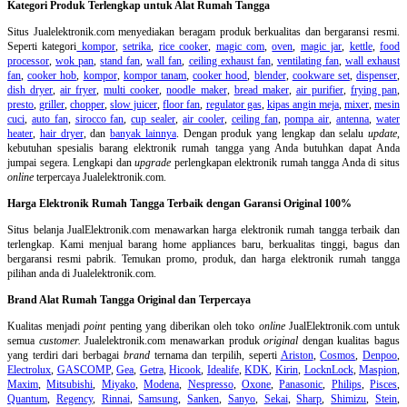
Kategori Produk Terlengkap untuk Alat Rumah Tangga
Situs Jualelektronik.com menyediakan beragam produk berkualitas dan bergaransi resmi.
Seperti kategori
kompor
,
setrika
,
rice cooker
,
magic com
,
oven
,
magic jar
,
kettle
,
food
processor
,
wok pan
,
stand fan
,
wall fan
,
ceiling exhaust fan
,
ventilating fan
,
wall exhaust
fan
,
cooker hob
,
kompor
,
kompor tanam
,
cooker hood
,
blender
,
cookware set
,
dispenser
,
dish dryer
,
air fryer
,
multi cooker
,
noodle maker
,
bread maker
,
air purifier
,
frying pan
,
presto
,
griller
,
chopper
,
slow juicer
,
floor fan
,
regulator gas
,
kipas angin meja
,
mixer
,
mesin
cuci
,
auto fan
,
sirocco fan
,
cup sealer
,
air cooler
,
ceiling fan
,
pompa air
,
antenna
,
water
heater
,
hair dryer
, dan
banyak lainnya
. Dengan produk yang lengkap dan selalu
update
,
kebutuhan spesialis barang elektronik rumah tangga yang Anda butuhkan dapat Anda
jumpai segera. Lengkapi dan
upgrade
perlengkapan elektronik rumah tangga Anda di situs
online
terpercaya Jualelektronik.com.
Harga Elektronik Rumah Tangga Terbaik dengan Garansi Original 100%
Situs belanja
JualElektronik.com menawarkan harga elektronik rumah tangga terbaik dan
terlengkap. Kami menjual barang home appliances baru, berkualitas tinggi, bagus dan
bergaransi resmi pabrik. Temukan promo, produk, dan harga elektronik rumah tangga
pilihan anda di Jualelektronik.com.
Brand Alat Rumah Tangga Original dan Terpercaya
Kualitas menjadi
point
penting yang diberikan oleh toko
online
JualElektronik.com untuk
semua
customer.
Jualelektronik.com menawarkan produk
original
dengan kualitas bagus
yang terdiri dari berbagai
brand
ternama dan terpilih, seperti
Ariston
,
Cosmos
,
Denpoo
,
Electrolux
,
GASCOMP
,
Gea
,
Getra
,
Hicook
,
Idealife
,
KDK
,
Kirin
,
LocknLock
,
Maspion
,
Maxim
,
Mitsubishi
,
Miyako
,
Modena
,
Nespresso
,
Oxone
,
Panasonic
,
Philips
,
Pisces
,
Quantum
,
Regency
,
Rinnai
,
Samsung
,
Sanken
,
Sanyo
,
Sekai
,
Sharp
,
Shimizu
,
Stein
,