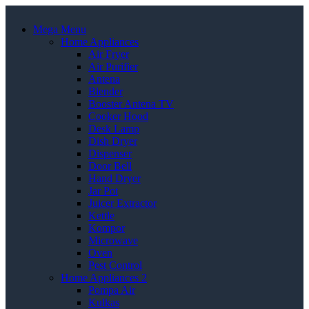
Mega Menu
Home Appliances
Air Fryer
Air Purifier
Antena
Blender
Booster Antena TV
Cooker Hood
Desk Lamp
Dish Dryer
Dispenser
Door Bell
Hand Dryer
Jar Pot
Juicer Extractor
Kettle
Kompor
Microwave
Oven
Pest Control
Home Appliances 2
Pompa Air
Kulkas