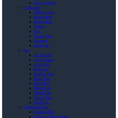
Slow Cooker
Cookware
Dutch Oven
Deep Fryer
Frying Pan
Griller
Pan
Sauce Pan
Steamer
Wok Pan
Fan
Air Cooler
Air Curtain
Auto Fan
Box Fan
Ceiling Fan
Desk Fan
Floor Fan
Misty Fan
Stand Fan
Tower Fan
Wall Fan
Ventilating Fan
Cabinet Fan
Ceiling Exhaust Fan