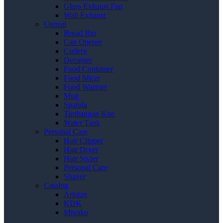
Glass Exhaust Fan
Wall Exhaust
Utensil
Bread Bin
Can Opener
Cutlery
Decanter
Food Container
Food Slicer
Food Warmer
Mug
Spatula
Timbangan Kue
Water Tank
Personal Care
Hair Clipper
Hair Dryer
Hair Styler
Personal Care
Shaver
Catalog
Ariston
KDK
Miyako