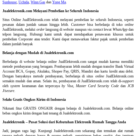
Sunhouse
,
Uchida
,
Winn Gas
dan
Yong Ma
.
Jualelektronik.com Melayani Pembelian ke Seluruh Indonesia
Situs Online
JualElektronik.com telah melayani pembelian ke seluruh Indonesia, seperti
pesanan dalam jumlah satuan hingga lebih.
Customer
bisa berbelanja di toko
online
JualElektronik, melalui
order
langsung di
website
maupun
via contact
lewat
WhatsApp
dan
telpon langsung
.
Hubungi kami untuk dapat mendapatkan penawaran khusus untuk
pembelian Corporate atau tender. Kami dapat menawarkan faktur pajak untuk pembelian
dalam jumlah banyak
Belanja dengan Mudah di Jualelektronik.com
Berbelanja di
website belanja online
JualElektronik.com sangat mudah karena memiliki
metode pembayaran yang beragam. Pembayaran lebih mudah dengan transfer Bank Virtual
Account BCA, Gopay, Akulaku, Shopee Pay, QRIS, Mandiri dan kartu kredit atau debit.
Dengan banyaknya metode pembayaran, berbelanja di situs
online
JualElektronik.com
semakin mudah dan aman. Selain itu, pembayaran di JualElektronik.com telah di-
support
oleh
system
keamanan dan
terpercaya
by Visa
,
Master Card Security Code
dan
JCB
J/secure
.
Selalu Gratis Ongkos Kirim di Indonesia
Nikmati fitur GRATIS ONGKIR dengan belanja di Jualelektronik.com. Belanja online
bebas ongkos kirim dengan hati tenang di Jualelektronik.com.
Jualelektronik – Pusat Solusi dari Kebutuhan Elektronik Rumah Tangga Anda
Jadi, jangan ragu lagi. Kunjungi Jualelektronik.com sekarang dan temukan alat rumah
tangga terbaik dengan harga & promo terbaik, pengiriman bebas ongkir, dan jaminan