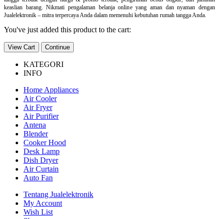
keaslian barang. Nikmati pengalaman belanja online yang aman dan nyaman dengan
Jualelektronik – mitra terpercaya Anda dalam memenuhi kebutuhan rumah tangga Anda.
You've just added this product to the cart:
View Cart
Continue
KATEGORI
INFO
Home Appliances
Air Cooler
Air Fryer
Air Purifier
Antena
Blender
Cooker Hood
Desk Lamp
Dish Dryer
Air Curtain
Auto Fan
Tentang Jualelektronik
My Account
Wish List