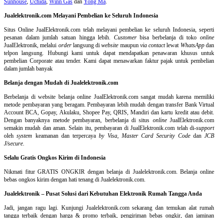
Sunhouse
,
Uchida
,
Winn Gas
dan
Yong Ma
.
Jualelektronik.com Melayani Pembelian ke Seluruh Indonesia
Situs Online
JualElektronik.com telah melayani pembelian ke seluruh Indonesia, seperti
pesanan dalam jumlah satuan hingga lebih.
Customer
bisa berbelanja di toko
online
JualElektronik, melalui
order
langsung di
website
maupun
via contact
lewat
WhatsApp
dan
telpon langsung
.
Hubungi kami untuk dapat mendapatkan penawaran khusus untuk
pembelian Corporate atau tender. Kami dapat menawarkan faktur pajak untuk pembelian
dalam jumlah banyak
Belanja dengan Mudah di Jualelektronik.com
Berbelanja di
website belanja online
JualElektronik.com sangat mudah karena memiliki
metode pembayaran yang beragam. Pembayaran lebih mudah dengan transfer Bank Virtual
Account BCA, Gopay, Akulaku, Shopee Pay, QRIS, Mandiri dan kartu kredit atau debit.
Dengan banyaknya metode pembayaran, berbelanja di situs
online
JualElektronik.com
semakin mudah dan aman. Selain itu, pembayaran di JualElektronik.com telah di-
support
oleh
system
keamanan dan
terpercaya
by Visa
,
Master Card Security Code
dan
JCB
J/secure
.
Selalu Gratis Ongkos Kirim di Indonesia
Nikmati fitur GRATIS ONGKIR dengan belanja di Jualelektronik.com. Belanja online
bebas ongkos kirim dengan hati tenang di Jualelektronik.com.
Jualelektronik – Pusat Solusi dari Kebutuhan Elektronik Rumah Tangga Anda
Jadi, jangan ragu lagi. Kunjungi Jualelektronik.com sekarang dan temukan alat rumah
tangga terbaik dengan harga & promo terbaik, pengiriman bebas ongkir, dan jaminan