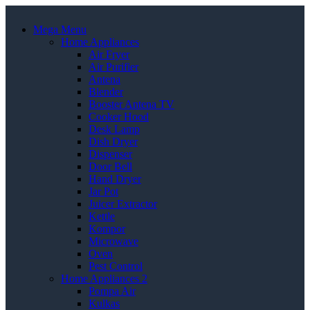
Mega Menu
Home Appliances
Air Fryer
Air Purifier
Antena
Blender
Booster Antena TV
Cooker Hood
Desk Lamp
Dish Dryer
Dispenser
Door Bell
Hand Dryer
Jar Pot
Juicer Extractor
Kettle
Kompor
Microwave
Oven
Pest Control
Home Appliances 2
Pompa Air
Kulkas