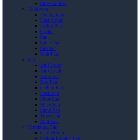
Slow Cooker
Cookware
Dutch Oven
Deep Fryer
Frying Pan
Griller
Pan
Sauce Pan
Steamer
Wok Pan
Fan
Air Cooler
Air Curtain
Auto Fan
Box Fan
Ceiling Fan
Desk Fan
Floor Fan
Misty Fan
Stand Fan
Tower Fan
Wall Fan
Ventilating Fan
Cabinet Fan
Ceiling Exhaust Fan