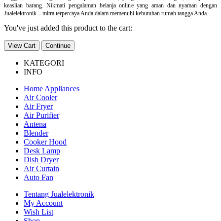
keaslian barang. Nikmati pengalaman belanja online yang aman dan nyaman dengan
Jualelektronik – mitra terpercaya Anda dalam memenuhi kebutuhan rumah tangga Anda.
You've just added this product to the cart:
View Cart
Continue
KATEGORI
INFO
Home Appliances
Air Cooler
Air Fryer
Air Purifier
Antena
Blender
Cooker Hood
Desk Lamp
Dish Dryer
Air Curtain
Auto Fan
Tentang Jualelektronik
My Account
Wish List
Shop