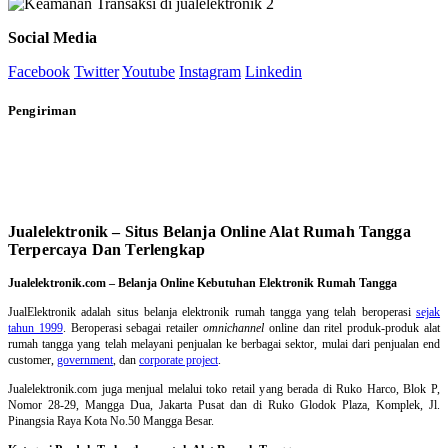
Social Media
Facebook
Twitter
Youtube
Instagram
Linkedin
Pengiriman
Jualelektronik – Situs Belanja Online Alat Rumah Tangga
Terpercaya Dan Terlengkap
Jualelektronik.com – Belanja Online Kebutuhan Elektronik Rumah Tangga
JualElektronik adalah
situs belanja elektronik rumah tangga
yang telah beroperasi
sejak
tahun 1999
. Beroperasi sebagai retailer
omnichannel
online dan ritel produk-produk alat
rumah tangga yang telah melayani penjualan ke berbagai sektor, mulai dari penjualan end
customer,
government
, dan
corporate project
.
Jualelektronik.com juga menjual melalui toko retail yang berada di Ruko Harco, Blok P,
Nomor 28-29, Mangga Dua, Jakarta Pusat dan di Ruko Glodok Plaza, Komplek, Jl.
Pinangsia Raya Kota No.50 Mangga Besar.