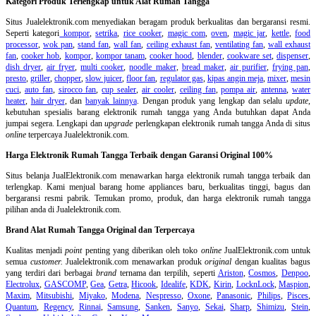
Kategori Produk Terlengkap untuk Alat Rumah Tangga
Situs Jualelektronik.com menyediakan beragam produk berkualitas dan bergaransi resmi.
Seperti kategori
kompor
,
setrika
,
rice cooker
,
magic com
,
oven
,
magic jar
,
kettle
,
food
processor
,
wok pan
,
stand fan
,
wall fan
,
ceiling exhaust fan
,
ventilating fan
,
wall exhaust
fan
,
cooker hob
,
kompor
,
kompor tanam
,
cooker hood
,
blender
,
cookware set
,
dispenser
,
dish dryer
,
air fryer
,
multi cooker
,
noodle maker
,
bread maker
,
air purifier
,
frying pan
,
presto
,
griller
,
chopper
,
slow juicer
,
floor fan
,
regulator gas
,
kipas angin meja
,
mixer
,
mesin
cuci
,
auto fan
,
sirocco fan
,
cup sealer
,
air cooler
,
ceiling fan
,
pompa air
,
antenna
,
water
heater
,
hair dryer
, dan
banyak lainnya
. Dengan produk yang lengkap dan selalu
update
,
kebutuhan spesialis barang elektronik rumah tangga yang Anda butuhkan dapat Anda
jumpai segera. Lengkapi dan
upgrade
perlengkapan elektronik rumah tangga Anda di situs
online
terpercaya Jualelektronik.com.
Harga Elektronik Rumah Tangga Terbaik dengan Garansi Original 100%
Situs belanja
JualElektronik.com menawarkan harga elektronik rumah tangga terbaik dan
terlengkap. Kami menjual barang home appliances baru, berkualitas tinggi, bagus dan
bergaransi resmi pabrik. Temukan promo, produk, dan harga elektronik rumah tangga
pilihan anda di Jualelektronik.com.
Brand Alat Rumah Tangga Original dan Terpercaya
Kualitas menjadi
point
penting yang diberikan oleh toko
online
JualElektronik.com untuk
semua
customer.
Jualelektronik.com menawarkan produk
original
dengan kualitas bagus
yang terdiri dari berbagai
brand
ternama dan terpilih, seperti
Ariston
,
Cosmos
,
Denpoo
,
Electrolux
,
GASCOMP
,
Gea
,
Getra
,
Hicook
,
Idealife
,
KDK
,
Kirin
,
LocknLock
,
Maspion
,
Maxim
,
Mitsubishi
,
Miyako
,
Modena
,
Nespresso
,
Oxone
,
Panasonic
,
Philips
,
Pisces
,
Quantum
,
Regency
,
Rinnai
,
Samsung
,
Sanken
,
Sanyo
,
Sekai
,
Sharp
,
Shimizu
,
Stein
,