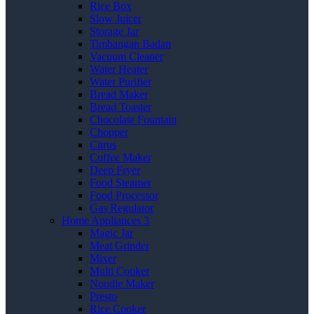
Rice Box
Slow Juicer
Storage Jar
Timbangan Badan
Vacuum Cleaner
Water Heater
Water Purifier
Bread Maker
Bread Toaster
Chocolate Fountain
Chopper
Citrus
Coffee Maker
Deep Fryer
Food Steamer
Food Processor
Gas Regulator
Home Appliances 3
Magic Jar
Meat Grinder
Mixer
Multi Cooker
Noodle Maker
Presto
Rice Cooker