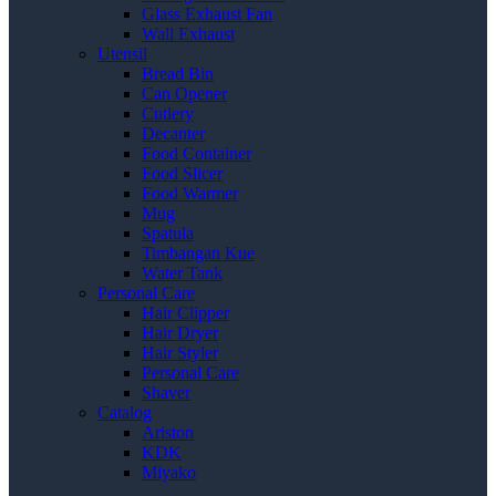
Glass Exhaust Fan
Wall Exhaust
Utensil
Bread Bin
Can Opener
Cutlery
Decanter
Food Container
Food Slicer
Food Warmer
Mug
Spatula
Timbangan Kue
Water Tank
Personal Care
Hair Clipper
Hair Dryer
Hair Styler
Personal Care
Shaver
Catalog
Ariston
KDK
Miyako