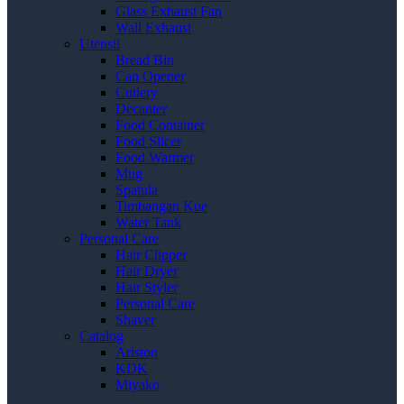
Glass Exhaust Fan
Wall Exhaust
Utensil
Bread Bin
Can Opener
Cutlery
Decanter
Food Container
Food Slicer
Food Warmer
Mug
Spatula
Timbangan Kue
Water Tank
Personal Care
Hair Clipper
Hair Dryer
Hair Styler
Personal Care
Shaver
Catalog
Ariston
KDK
Miyako