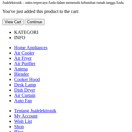
Jualelektronik – mitra terpercaya Anda dalam memenuhi kebutuhan rumah tangga Anda.
You've just added this product to the cart:
View Cart
Continue
KATEGORI
INFO
Home Appliances
Air Cooler
Air Fryer
Air Purifier
Antena
Blender
Cooker Hood
Desk Lamp
Dish Dryer
Air Curtain
Auto Fan
Tentang Jualelektronik
My Account
Wish List
Shop
Blog