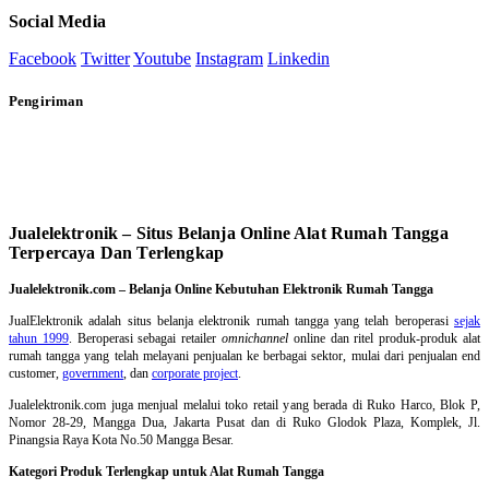
Social Media
Facebook
Twitter
Youtube
Instagram
Linkedin
Pengiriman
Jualelektronik – Situs Belanja Online Alat Rumah Tangga
Terpercaya Dan Terlengkap
Jualelektronik.com – Belanja Online Kebutuhan Elektronik Rumah Tangga
JualElektronik adalah
situs belanja elektronik rumah tangga
yang telah beroperasi
sejak
tahun 1999
. Beroperasi sebagai retailer
omnichannel
online dan ritel produk-produk alat
rumah tangga yang telah melayani penjualan ke berbagai sektor, mulai dari penjualan end
customer,
government
, dan
corporate project
.
Jualelektronik.com juga menjual melalui toko retail yang berada di Ruko Harco, Blok P,
Nomor 28-29, Mangga Dua, Jakarta Pusat dan di Ruko Glodok Plaza, Komplek, Jl.
Pinangsia Raya Kota No.50 Mangga Besar.
Kategori Produk Terlengkap untuk Alat Rumah Tangga