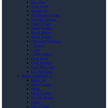
Rice Box
Slow Juicer
Storage Jar
Timbangan Badan
Vacuum Cleaner
Water Heater
Water Purifier
Bread Maker
Bread Toaster
Chocolate Fountain
Chopper
Citrus
Coffee Maker
Deep Fryer
Food Steamer
Food Processor
Gas Regulator
Home Appliances 3
Magic Jar
Meat Grinder
Mixer
Multi Cooker
Noodle Maker
Presto
Rice Cooker