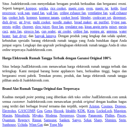
Situs Jualelektronik.com menyediakan beragam produk berkualitas dan bergaransi resmi.
Seperti kategori
kompor
,
setrika
,
rice cooker
,
magic com
,
oven
,
magic jar
,
kettle
,
food
processor
,
wok pan
,
stand fan
,
wall fan
,
ceiling exhaust fan
,
ventilating fan
,
wall exhaust
fan
,
cooker hob
,
kompor
,
kompor tanam
,
cooker hood
,
blender
,
cookware set
,
dispenser
,
dish dryer
,
air fryer
,
multi cooker
,
noodle maker
,
bread maker
,
air purifier
,
frying pan
,
presto
,
griller
,
chopper
,
slow juicer
,
floor fan
,
regulator gas
,
kipas angin meja
,
mixer
,
mesin
cuci
,
auto fan
,
sirocco fan
,
cup sealer
,
air cooler
,
ceiling fan
,
pompa air
,
antenna
,
water
heater
,
hair dryer
, dan
banyak lainnya
. Dengan produk yang lengkap dan selalu
update
,
kebutuhan spesialis barang elektronik rumah tangga yang Anda butuhkan dapat Anda
jumpai segera. Lengkapi dan
upgrade
perlengkapan elektronik rumah tangga Anda di situs
online
terpercaya Jualelektronik.com.
Harga Elektronik Rumah Tangga Terbaik dengan Garansi Original 100%
Situs belanja
JualElektronik.com menawarkan harga elektronik rumah tangga terbaik dan
terlengkap. Kami menjual barang home appliances baru, berkualitas tinggi, bagus dan
bergaransi resmi pabrik. Temukan promo, produk, dan harga elektronik rumah tangga
pilihan anda di Jualelektronik.com.
Brand Alat Rumah Tangga Original dan Terpercaya
Kualitas menjadi
point
penting yang diberikan oleh toko
online
JualElektronik.com untuk
semua
customer.
Jualelektronik.com menawarkan produk
original
dengan kualitas bagus
yang terdiri dari berbagai
brand
ternama dan terpilih, seperti
Ariston
,
Cosmos
,
Denpoo
,
Electrolux
,
GASCOMP
,
Gea
,
Getra
,
Hicook
,
Idealife
,
KDK
,
Kirin
,
LocknLock
,
Maspion
,
Maxim
,
Mitsubishi
,
Miyako
,
Modena
,
Nespresso
,
Oxone
,
Panasonic
,
Philips
,
Pisces
,
Quantum
,
Regency
,
Rinnai
,
Samsung
,
Sanken
,
Sanyo
,
Sekai
,
Sharp
,
Shimizu
,
Stein
,
Sunhouse
,
Uchida
,
Winn Gas
dan
Yong Ma
.