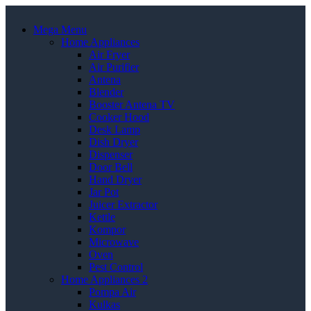
Mega Menu
Home Appliances
Air Fryer
Air Purifier
Antena
Blender
Booster Antena TV
Cooker Hood
Desk Lamp
Dish Dryer
Dispenser
Door Bell
Hand Dryer
Jar Pot
Juicer Extractor
Kettle
Kompor
Microwave
Oven
Pest Control
Home Appliances 2
Pompa Air
Kulkas