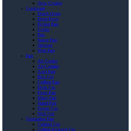
Slow Cooker
Cookware
Dutch Oven
Deep Fryer
Frying Pan
Griller
Pan
Sauce Pan
Steamer
Wok Pan
Fan
Air Cooler
Air Curtain
Auto Fan
Box Fan
Ceiling Fan
Desk Fan
Floor Fan
Misty Fan
Stand Fan
Tower Fan
Wall Fan
Ventilating Fan
Cabinet Fan
Ceiling Exhaust Fan