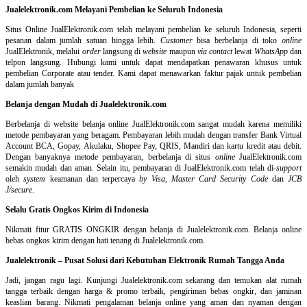
Jualelektronik.com Melayani Pembelian ke Seluruh Indonesia
Situs Online
JualElektronik.com telah melayani pembelian ke seluruh Indonesia, seperti
pesanan dalam jumlah satuan hingga lebih.
Customer
bisa berbelanja di toko
online
JualElektronik, melalui
order
langsung di
website
maupun
via contact
lewat
WhatsApp
dan
telpon langsung
.
Hubungi kami untuk dapat mendapatkan penawaran khusus untuk
pembelian Corporate atau tender. Kami dapat menawarkan faktur pajak untuk pembelian
dalam jumlah banyak
Belanja dengan Mudah di Jualelektronik.com
Berbelanja di
website belanja online
JualElektronik.com sangat mudah karena memiliki
metode pembayaran yang beragam. Pembayaran lebih mudah dengan transfer Bank Virtual
Account BCA, Gopay, Akulaku, Shopee Pay, QRIS, Mandiri dan kartu kredit atau debit.
Dengan banyaknya metode pembayaran, berbelanja di situs
online
JualElektronik.com
semakin mudah dan aman. Selain itu, pembayaran di JualElektronik.com telah di-
support
oleh
system
keamanan dan
terpercaya
by Visa
,
Master Card Security Code
dan
JCB
J/secure
.
Selalu Gratis Ongkos Kirim di Indonesia
Nikmati fitur GRATIS ONGKIR dengan belanja di Jualelektronik.com. Belanja online
bebas ongkos kirim dengan hati tenang di Jualelektronik.com.
Jualelektronik – Pusat Solusi dari Kebutuhan Elektronik Rumah Tangga Anda
Jadi, jangan ragu lagi. Kunjungi Jualelektronik.com sekarang dan temukan alat rumah
tangga terbaik dengan harga & promo terbaik, pengiriman bebas ongkir, dan jaminan
keaslian barang. Nikmati pengalaman belanja online yang aman dan nyaman dengan