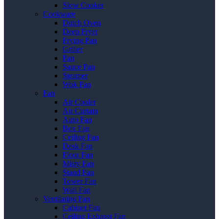
Slow Cooker
Cookware
Dutch Oven
Deep Fryer
Frying Pan
Griller
Pan
Sauce Pan
Steamer
Wok Pan
Fan
Air Cooler
Air Curtain
Auto Fan
Box Fan
Ceiling Fan
Desk Fan
Floor Fan
Misty Fan
Stand Fan
Tower Fan
Wall Fan
Ventilating Fan
Cabinet Fan
Ceiling Exhaust Fan