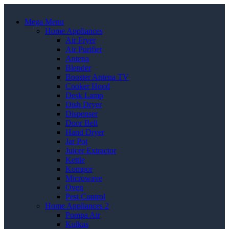
Mega Menu
Home Appliances
Air Fryer
Air Purifier
Antena
Blender
Booster Antena TV
Cooker Hood
Desk Lamp
Dish Dryer
Dispenser
Door Bell
Hand Dryer
Jar Pot
Juicer Extractor
Kettle
Kompor
Microwave
Oven
Pest Control
Home Appliances 2
Pompa Air
Kulkas