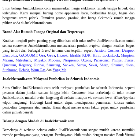
Situs belanja
JualElektronik.com menawarkan harga elektronik rumah tangga terbaik dan
terlengkap. Kami menjual barang home appliances baru, berkualitas tinggi, bagus dan
bergaransi resmi pabrik. Temukan promo, produk, dan harga elektronik rumah tangga
pilihan anda di Jualelektronik.com.
Brand Alat Rumah Tangga Original dan Terpercaya
Kualitas menjadi
point
penting yang diberikan oleh toko
online
JualElektronik.com untuk
semua
customer.
Jualelektronik.com menawarkan produk
original
dengan kualitas bagus
yang terdiri dari berbagai
brand
ternama dan terpilih, seperti
Ariston
,
Cosmos
,
Denpoo
,
Electrolux
,
GASCOMP
,
Gea
,
Getra
,
Hicook
,
Idealife
,
KDK
,
Kirin
,
LocknLock
,
Maspion
,
Maxim
,
Mitsubishi
,
Miyako
,
Modena
,
Nespresso
,
Oxone
,
Panasonic
,
Philips
,
Pisces
,
Quantum
,
Regency
,
Rinnai
,
Samsung
,
Sanken
,
Sanyo
,
Sekai
,
Sharp
,
Shimizu
,
Stein
,
Sunhouse
,
Uchida
,
Winn Gas
dan
Yong Ma
.
Jualelektronik.com Melayani Pembelian ke Seluruh Indonesia
Situs Online
JualElektronik.com telah melayani pembelian ke seluruh Indonesia, seperti
pesanan dalam jumlah satuan hingga lebih.
Customer
bisa berbelanja di toko
online
JualElektronik, melalui
order
langsung di
website
maupun
via contact
lewat
WhatsApp
dan
telpon langsung
.
Hubungi kami untuk dapat mendapatkan penawaran khusus untuk
pembelian Corporate atau tender. Kami dapat menawarkan faktur pajak untuk pembelian
dalam jumlah banyak
Belanja dengan Mudah di Jualelektronik.com
Berbelanja di
website belanja online
JualElektronik.com sangat mudah karena memiliki
metode pembayaran yang beragam. Pembayaran lebih mudah dengan transfer Bank Virtual