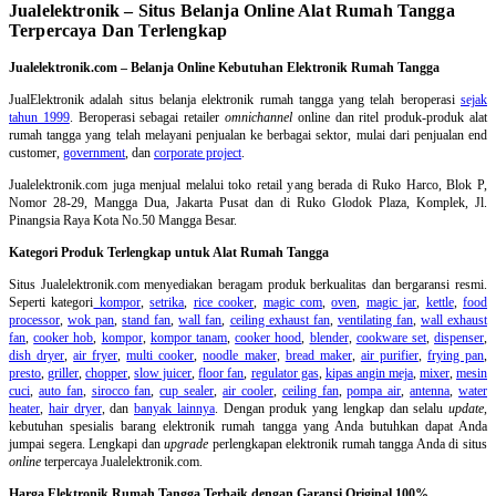
Jualelektronik – Situs Belanja Online Alat Rumah Tangga
Terpercaya Dan Terlengkap
Jualelektronik.com – Belanja Online Kebutuhan Elektronik Rumah Tangga
JualElektronik adalah
situs belanja elektronik rumah tangga
yang telah beroperasi
sejak
tahun 1999
. Beroperasi sebagai retailer
omnichannel
online dan ritel produk-produk alat
rumah tangga yang telah melayani penjualan ke berbagai sektor, mulai dari penjualan end
customer,
government
, dan
corporate project
.
Jualelektronik.com juga menjual melalui toko retail yang berada di Ruko Harco, Blok P,
Nomor 28-29, Mangga Dua, Jakarta Pusat dan di Ruko Glodok Plaza, Komplek, Jl.
Pinangsia Raya Kota No.50 Mangga Besar.
Kategori Produk Terlengkap untuk Alat Rumah Tangga
Situs Jualelektronik.com menyediakan beragam produk berkualitas dan bergaransi resmi.
Seperti kategori
kompor
,
setrika
,
rice cooker
,
magic com
,
oven
,
magic jar
,
kettle
,
food
processor
,
wok pan
,
stand fan
,
wall fan
,
ceiling exhaust fan
,
ventilating fan
,
wall exhaust
fan
,
cooker hob
,
kompor
,
kompor tanam
,
cooker hood
,
blender
,
cookware set
,
dispenser
,
dish dryer
,
air fryer
,
multi cooker
,
noodle maker
,
bread maker
,
air purifier
,
frying pan
,
presto
,
griller
,
chopper
,
slow juicer
,
floor fan
,
regulator gas
,
kipas angin meja
,
mixer
,
mesin
cuci
,
auto fan
,
sirocco fan
,
cup sealer
,
air cooler
,
ceiling fan
,
pompa air
,
antenna
,
water
heater
,
hair dryer
, dan
banyak lainnya
. Dengan produk yang lengkap dan selalu
update
,
kebutuhan spesialis barang elektronik rumah tangga yang Anda butuhkan dapat Anda
jumpai segera. Lengkapi dan
upgrade
perlengkapan elektronik rumah tangga Anda di situs
online
terpercaya Jualelektronik.com.
Harga Elektronik Rumah Tangga Terbaik dengan Garansi Original 100%