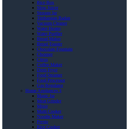
Rice Box
Slow Juicer
Storage Jar
Timbangan Badan
Vacuum Cleaner
Water Heater
Water Purifier
Bread Maker
Bread Toaster
Chocolate Fountain
Chopper
Citrus
Coffee Maker
Deep Fryer
Food Steamer
Food Processor
Gas Regulator
Home Appliances 3
Magic Jar
Meat Grinder
Mixer
Multi Cooker
Noodle Maker
Presto
Rice Cooker