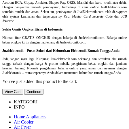
Account BCA, Gopay, Akulaku, Shopee Pay, QRIS, Mandiri dan kartu kredit atau debit.
Dengan banyaknya metode pembayaran, berbelanja di situs
online
JualElektronik.com
semakin mudah dan aman. Selain itu, pembayaran di JualElektronik.com telah di-
support
oleh
system
keamanan dan
terpercaya
by Visa
,
Master Card Security Code
dan
JCB
J/secure
.
Selalu Gratis Ongkos Kirim di Indonesia
Nikmati fitur GRATIS ONGKIR dengan belanja di Jualelektronik.com. Belanja online
bebas ongkos kirim dengan hati tenang di Jualelektronik.com.
Jualelektronik – Pusat Solusi dari Kebutuhan Elektronik Rumah Tangga Anda
Jadi, jangan ragu lagi. Kunjungi Jualelektronik.com sekarang dan temukan alat rumah
tangga terbaik dengan harga & promo terbaik, pengiriman bebas ongkir, dan jaminan
keaslian barang. Nikmati pengalaman belanja online yang aman dan nyaman dengan
Jualelektronik – mitra terpercaya Anda dalam memenuhi kebutuhan rumah tangga Anda.
You've just added this product to the cart:
View Cart
Continue
KATEGORI
INFO
Home Appliances
Air Cooler
Air Fryer