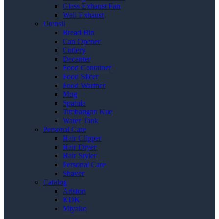
Glass Exhaust Fan
Wall Exhaust
Utensil
Bread Bin
Can Opener
Cutlery
Decanter
Food Container
Food Slicer
Food Warmer
Mug
Spatula
Timbangan Kue
Water Tank
Personal Care
Hair Clipper
Hair Dryer
Hair Styler
Personal Care
Shaver
Catalog
Ariston
KDK
Miyako