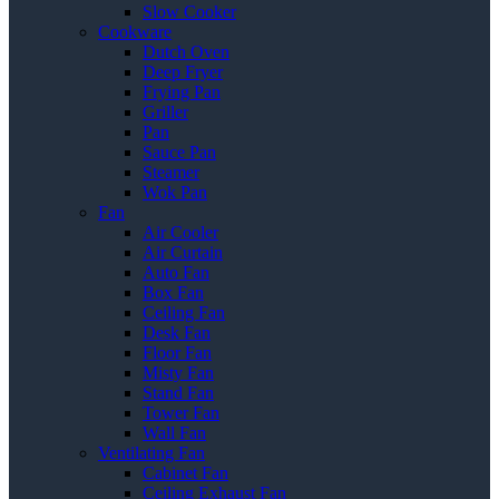
Slow Cooker
Cookware
Dutch Oven
Deep Fryer
Frying Pan
Griller
Pan
Sauce Pan
Steamer
Wok Pan
Fan
Air Cooler
Air Curtain
Auto Fan
Box Fan
Ceiling Fan
Desk Fan
Floor Fan
Misty Fan
Stand Fan
Tower Fan
Wall Fan
Ventilating Fan
Cabinet Fan
Ceiling Exhaust Fan