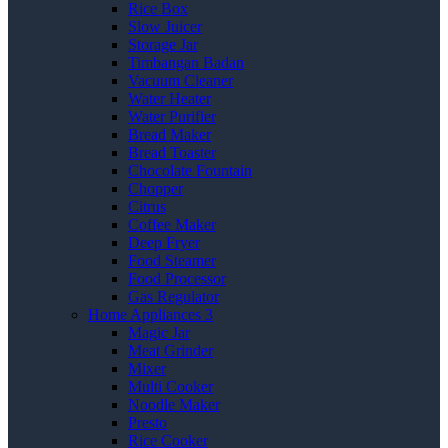
Rice Box
Slow Juicer
Storage Jar
Timbangan Badan
Vacuum Cleaner
Water Heater
Water Purifier
Bread Maker
Bread Toaster
Chocolate Fountain
Chopper
Citrus
Coffee Maker
Deep Fryer
Food Steamer
Food Processor
Gas Regulator
Home Appliances 3
Magic Jar
Meat Grinder
Mixer
Multi Cooker
Noodle Maker
Presto
Rice Cooker