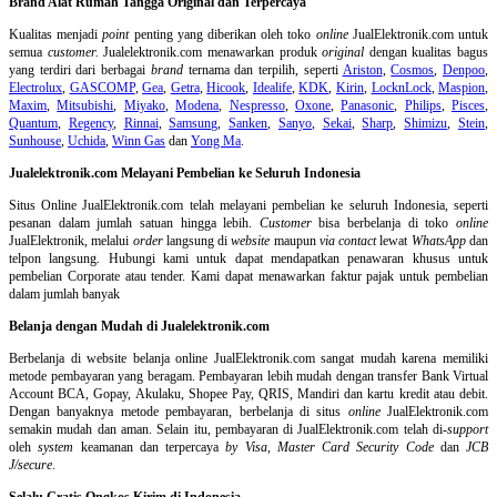
Brand Alat Rumah Tangga Original dan Terpercaya
Kualitas menjadi
point
penting yang diberikan oleh toko
online
JualElektronik.com untuk
semua
customer.
Jualelektronik.com menawarkan produk
original
dengan kualitas bagus
yang terdiri dari berbagai
brand
ternama dan terpilih, seperti
Ariston
,
Cosmos
,
Denpoo
,
Electrolux
,
GASCOMP
,
Gea
,
Getra
,
Hicook
,
Idealife
,
KDK
,
Kirin
,
LocknLock
,
Maspion
,
Maxim
,
Mitsubishi
,
Miyako
,
Modena
,
Nespresso
,
Oxone
,
Panasonic
,
Philips
,
Pisces
,
Quantum
,
Regency
,
Rinnai
,
Samsung
,
Sanken
,
Sanyo
,
Sekai
,
Sharp
,
Shimizu
,
Stein
,
Sunhouse
,
Uchida
,
Winn Gas
dan
Yong Ma
.
Jualelektronik.com Melayani Pembelian ke Seluruh Indonesia
Situs Online
JualElektronik.com telah melayani pembelian ke seluruh Indonesia, seperti
pesanan dalam jumlah satuan hingga lebih.
Customer
bisa berbelanja di toko
online
JualElektronik, melalui
order
langsung di
website
maupun
via contact
lewat
WhatsApp
dan
telpon langsung
.
Hubungi kami untuk dapat mendapatkan penawaran khusus untuk
pembelian Corporate atau tender. Kami dapat menawarkan faktur pajak untuk pembelian
dalam jumlah banyak
Belanja dengan Mudah di Jualelektronik.com
Berbelanja di
website belanja online
JualElektronik.com sangat mudah karena memiliki
metode pembayaran yang beragam. Pembayaran lebih mudah dengan transfer Bank Virtual
Account BCA, Gopay, Akulaku, Shopee Pay, QRIS, Mandiri dan kartu kredit atau debit.
Dengan banyaknya metode pembayaran, berbelanja di situs
online
JualElektronik.com
semakin mudah dan aman. Selain itu, pembayaran di JualElektronik.com telah di-
support
oleh
system
keamanan dan
terpercaya
by Visa
,
Master Card Security Code
dan
JCB
J/secure
.
Selalu Gratis Ongkos Kirim di Indonesia