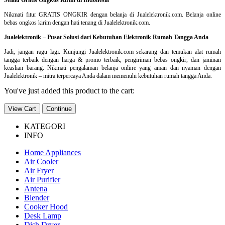
Nikmati fitur GRATIS ONGKIR dengan belanja di Jualelektronik.com. Belanja online
bebas ongkos kirim dengan hati tenang di Jualelektronik.com.
Jualelektronik – Pusat Solusi dari Kebutuhan Elektronik Rumah Tangga Anda
Jadi, jangan ragu lagi. Kunjungi Jualelektronik.com sekarang dan temukan alat rumah
tangga terbaik dengan harga & promo terbaik, pengiriman bebas ongkir, dan jaminan
keaslian barang. Nikmati pengalaman belanja online yang aman dan nyaman dengan
Jualelektronik – mitra terpercaya Anda dalam memenuhi kebutuhan rumah tangga Anda.
You've just added this product to the cart:
View Cart
Continue
KATEGORI
INFO
Home Appliances
Air Cooler
Air Fryer
Air Purifier
Antena
Blender
Cooker Hood
Desk Lamp
Dish Dryer