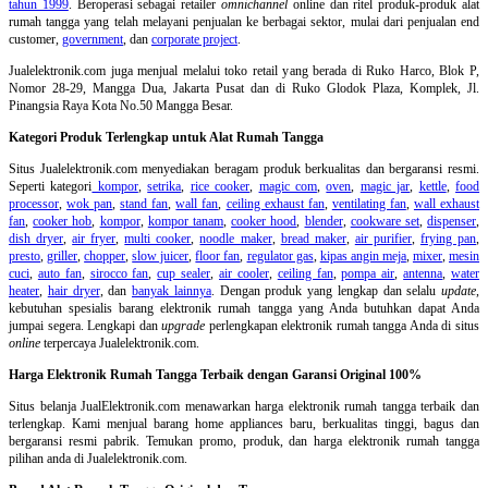
tahun 1999
. Beroperasi sebagai retailer
omnichannel
online dan ritel produk-produk alat
rumah tangga yang telah melayani penjualan ke berbagai sektor, mulai dari penjualan end
customer,
government
, dan
corporate project
.
Jualelektronik.com juga menjual melalui toko retail yang berada di Ruko Harco, Blok P,
Nomor 28-29, Mangga Dua, Jakarta Pusat dan di Ruko Glodok Plaza, Komplek, Jl.
Pinangsia Raya Kota No.50 Mangga Besar.
Kategori Produk Terlengkap untuk Alat Rumah Tangga
Situs Jualelektronik.com menyediakan beragam produk berkualitas dan bergaransi resmi.
Seperti kategori
kompor
,
setrika
,
rice cooker
,
magic com
,
oven
,
magic jar
,
kettle
,
food
processor
,
wok pan
,
stand fan
,
wall fan
,
ceiling exhaust fan
,
ventilating fan
,
wall exhaust
fan
,
cooker hob
,
kompor
,
kompor tanam
,
cooker hood
,
blender
,
cookware set
,
dispenser
,
dish dryer
,
air fryer
,
multi cooker
,
noodle maker
,
bread maker
,
air purifier
,
frying pan
,
presto
,
griller
,
chopper
,
slow juicer
,
floor fan
,
regulator gas
,
kipas angin meja
,
mixer
,
mesin
cuci
,
auto fan
,
sirocco fan
,
cup sealer
,
air cooler
,
ceiling fan
,
pompa air
,
antenna
,
water
heater
,
hair dryer
, dan
banyak lainnya
. Dengan produk yang lengkap dan selalu
update
,
kebutuhan spesialis barang elektronik rumah tangga yang Anda butuhkan dapat Anda
jumpai segera. Lengkapi dan
upgrade
perlengkapan elektronik rumah tangga Anda di situs
online
terpercaya Jualelektronik.com.
Harga Elektronik Rumah Tangga Terbaik dengan Garansi Original 100%
Situs belanja
JualElektronik.com menawarkan harga elektronik rumah tangga terbaik dan
terlengkap. Kami menjual barang home appliances baru, berkualitas tinggi, bagus dan
bergaransi resmi pabrik. Temukan promo, produk, dan harga elektronik rumah tangga
pilihan anda di Jualelektronik.com.