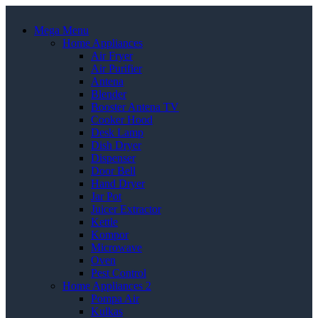
Mega Menu
Home Appliances
Air Fryer
Air Purifier
Antena
Blender
Booster Antena TV
Cooker Hood
Desk Lamp
Dish Dryer
Dispenser
Door Bell
Hand Dryer
Jar Pot
Juicer Extractor
Kettle
Kompor
Microwave
Oven
Pest Control
Home Appliances 2
Pompa Air
Kulkas