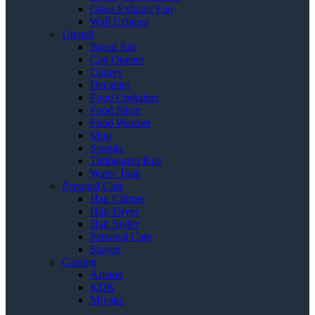
Glass Exhaust Fan
Wall Exhaust
Utensil
Bread Bin
Can Opener
Cutlery
Decanter
Food Container
Food Slicer
Food Warmer
Mug
Spatula
Timbangan Kue
Water Tank
Personal Care
Hair Clipper
Hair Dryer
Hair Styler
Personal Care
Shaver
Catalog
Ariston
KDK
Miyako