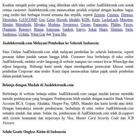
Kualitas menjadi
point
penting yang diberikan oleh toko
online
JualElektronik.com untuk
semua
customer.
Jualelektronik.com menawarkan produk
original
dengan kualitas bagus
yang terdiri dari berbagai
brand
ternama dan terpilih, seperti
Ariston
,
Cosmos
,
Denpoo
,
Electrolux
,
GASCOMP
,
Gea
,
Getra
,
Hicook
,
Idealife
,
KDK
,
Kirin
,
LocknLock
,
Maspion
,
Maxim
,
Mitsubishi
,
Miyako
,
Modena
,
Nespresso
,
Oxone
,
Panasonic
,
Philips
,
Pisces
,
Quantum
,
Regency
,
Rinnai
,
Samsung
,
Sanken
,
Sanyo
,
Sekai
,
Sharp
,
Shimizu
,
Stein
,
Sunhouse
,
Uchida
,
Winn Gas
dan
Yong Ma
.
Jualelektronik.com Melayani Pembelian ke Seluruh Indonesia
Situs Online
JualElektronik.com telah melayani pembelian ke seluruh Indonesia, seperti
pesanan dalam jumlah satuan hingga lebih.
Customer
bisa berbelanja di toko
online
JualElektronik, melalui
order
langsung di
website
maupun
via contact
lewat
WhatsApp
dan
telpon langsung
.
Hubungi kami untuk dapat mendapatkan penawaran khusus untuk
pembelian Corporate atau tender. Kami dapat menawarkan faktur pajak untuk pembelian
dalam jumlah banyak
Belanja dengan Mudah di Jualelektronik.com
Berbelanja di
website belanja online
JualElektronik.com sangat mudah karena memiliki
metode pembayaran yang beragam. Pembayaran lebih mudah dengan transfer Bank Virtual
Account BCA, Gopay, Akulaku, Shopee Pay, QRIS, Mandiri dan kartu kredit atau debit.
Dengan banyaknya metode pembayaran, berbelanja di situs
online
JualElektronik.com
semakin mudah dan aman. Selain itu, pembayaran di JualElektronik.com telah di-
support
oleh
system
keamanan dan
terpercaya
by Visa
,
Master Card Security Code
dan
JCB
J/secure
.
Selalu Gratis Ongkos Kirim di Indonesia