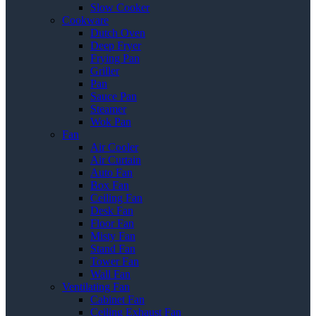
Slow Cooker
Cookware
Dutch Oven
Deep Fryer
Frying Pan
Griller
Pan
Sauce Pan
Steamer
Wok Pan
Fan
Air Cooler
Air Curtain
Auto Fan
Box Fan
Ceiling Fan
Desk Fan
Floor Fan
Misty Fan
Stand Fan
Tower Fan
Wall Fan
Ventilating Fan
Cabinet Fan
Ceiling Exhaust Fan