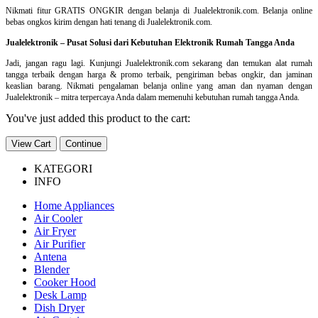
Nikmati fitur GRATIS ONGKIR dengan belanja di Jualelektronik.com. Belanja online
bebas ongkos kirim dengan hati tenang di Jualelektronik.com.
Jualelektronik – Pusat Solusi dari Kebutuhan Elektronik Rumah Tangga Anda
Jadi, jangan ragu lagi. Kunjungi Jualelektronik.com sekarang dan temukan alat rumah
tangga terbaik dengan harga & promo terbaik, pengiriman bebas ongkir, dan jaminan
keaslian barang. Nikmati pengalaman belanja online yang aman dan nyaman dengan
Jualelektronik – mitra terpercaya Anda dalam memenuhi kebutuhan rumah tangga Anda.
You've just added this product to the cart:
View Cart
Continue
KATEGORI
INFO
Home Appliances
Air Cooler
Air Fryer
Air Purifier
Antena
Blender
Cooker Hood
Desk Lamp
Dish Dryer