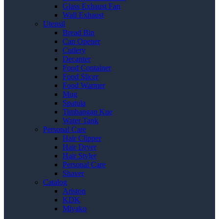
Glass Exhaust Fan
Wall Exhaust
Utensil
Bread Bin
Can Opener
Cutlery
Decanter
Food Container
Food Slicer
Food Warmer
Mug
Spatula
Timbangan Kue
Water Tank
Personal Care
Hair Clipper
Hair Dryer
Hair Styler
Personal Care
Shaver
Catalog
Ariston
KDK
Miyako