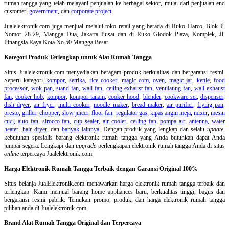
rumah tangga yang telah melayani penjualan ke berbagai sektor, mulai dari penjualan end
customer,
government
, dan
corporate project
.
Jualelektronik.com juga menjual melalui toko retail yang berada di Ruko Harco, Blok P,
Nomor 28-29, Mangga Dua, Jakarta Pusat dan di Ruko Glodok Plaza, Komplek, Jl.
Pinangsia Raya Kota No.50 Mangga Besar.
Kategori Produk Terlengkap untuk Alat Rumah Tangga
Situs Jualelektronik.com menyediakan beragam produk berkualitas dan bergaransi resmi.
Seperti kategori
kompor
,
setrika
,
rice cooker
,
magic com
,
oven
,
magic jar
,
kettle
,
food
processor
,
wok pan
,
stand fan
,
wall fan
,
ceiling exhaust fan
,
ventilating fan
,
wall exhaust
fan
,
cooker hob
,
kompor
,
kompor tanam
,
cooker hood
,
blender
,
cookware set
,
dispenser
,
dish dryer
,
air fryer
,
multi cooker
,
noodle maker
,
bread maker
,
air purifier
,
frying pan
,
presto
,
griller
,
chopper
,
slow juicer
,
floor fan
,
regulator gas
,
kipas angin meja
,
mixer
,
mesin
cuci
,
auto fan
,
sirocco fan
,
cup sealer
,
air cooler
,
ceiling fan
,
pompa air
,
antenna
,
water
heater
,
hair dryer
, dan
banyak lainnya
. Dengan produk yang lengkap dan selalu
update
,
kebutuhan spesialis barang elektronik rumah tangga yang Anda butuhkan dapat Anda
jumpai segera. Lengkapi dan
upgrade
perlengkapan elektronik rumah tangga Anda di situs
online
terpercaya Jualelektronik.com.
Harga Elektronik Rumah Tangga Terbaik dengan Garansi Original 100%
Situs belanja
JualElektronik.com menawarkan harga elektronik rumah tangga terbaik dan
terlengkap. Kami menjual barang home appliances baru, berkualitas tinggi, bagus dan
bergaransi resmi pabrik. Temukan promo, produk, dan harga elektronik rumah tangga
pilihan anda di Jualelektronik.com.
Brand Alat Rumah Tangga Original dan Terpercaya