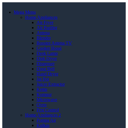
Mega Menu
Home Appliances
Air Fryer
Air Purifier
Antena
Blender
Booster Antena TV
Cooker Hood
Desk Lamp
Dish Dryer
Dispenser
Door Bell
Hand Dryer
Jar Pot
Juicer Extractor
Kettle
Kompor
Microwave
Oven
Pest Control
Home Appliances 2
Pompa Air
Kulkas