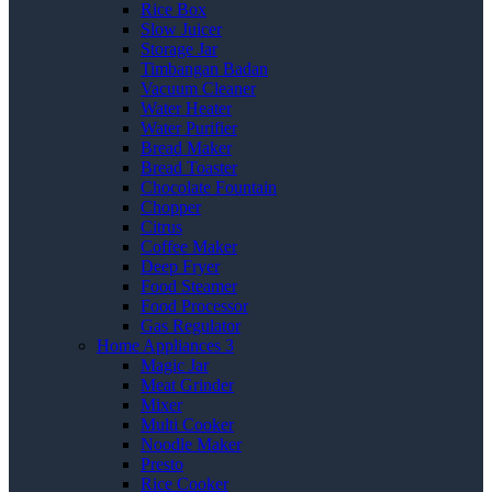
Rice Box
Slow Juicer
Storage Jar
Timbangan Badan
Vacuum Cleaner
Water Heater
Water Purifier
Bread Maker
Bread Toaster
Chocolate Fountain
Chopper
Citrus
Coffee Maker
Deep Fryer
Food Steamer
Food Processor
Gas Regulator
Home Appliances 3
Magic Jar
Meat Grinder
Mixer
Multi Cooker
Noodle Maker
Presto
Rice Cooker