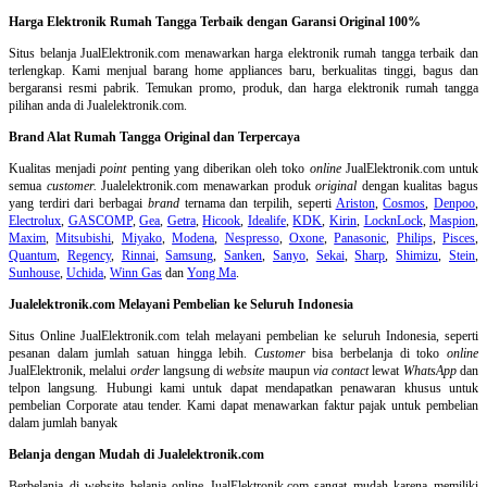
Harga Elektronik Rumah Tangga Terbaik dengan Garansi Original 100%
Situs belanja
JualElektronik.com menawarkan harga elektronik rumah tangga terbaik dan
terlengkap. Kami menjual barang home appliances baru, berkualitas tinggi, bagus dan
bergaransi resmi pabrik. Temukan promo, produk, dan harga elektronik rumah tangga
pilihan anda di Jualelektronik.com.
Brand Alat Rumah Tangga Original dan Terpercaya
Kualitas menjadi
point
penting yang diberikan oleh toko
online
JualElektronik.com untuk
semua
customer.
Jualelektronik.com menawarkan produk
original
dengan kualitas bagus
yang terdiri dari berbagai
brand
ternama dan terpilih, seperti
Ariston
,
Cosmos
,
Denpoo
,
Electrolux
,
GASCOMP
,
Gea
,
Getra
,
Hicook
,
Idealife
,
KDK
,
Kirin
,
LocknLock
,
Maspion
,
Maxim
,
Mitsubishi
,
Miyako
,
Modena
,
Nespresso
,
Oxone
,
Panasonic
,
Philips
,
Pisces
,
Quantum
,
Regency
,
Rinnai
,
Samsung
,
Sanken
,
Sanyo
,
Sekai
,
Sharp
,
Shimizu
,
Stein
,
Sunhouse
,
Uchida
,
Winn Gas
dan
Yong Ma
.
Jualelektronik.com Melayani Pembelian ke Seluruh Indonesia
Situs Online
JualElektronik.com telah melayani pembelian ke seluruh Indonesia, seperti
pesanan dalam jumlah satuan hingga lebih.
Customer
bisa berbelanja di toko
online
JualElektronik, melalui
order
langsung di
website
maupun
via contact
lewat
WhatsApp
dan
telpon langsung
.
Hubungi kami untuk dapat mendapatkan penawaran khusus untuk
pembelian Corporate atau tender. Kami dapat menawarkan faktur pajak untuk pembelian
dalam jumlah banyak
Belanja dengan Mudah di Jualelektronik.com
Berbelanja di
website belanja online
JualElektronik.com sangat mudah karena memiliki