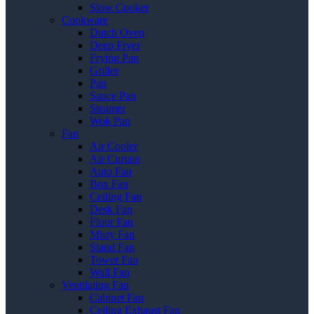
Slow Cooker
Cookware
Dutch Oven
Deep Fryer
Frying Pan
Griller
Pan
Sauce Pan
Steamer
Wok Pan
Fan
Air Cooler
Air Curtain
Auto Fan
Box Fan
Ceiling Fan
Desk Fan
Floor Fan
Misty Fan
Stand Fan
Tower Fan
Wall Fan
Ventilating Fan
Cabinet Fan
Ceiling Exhaust Fan