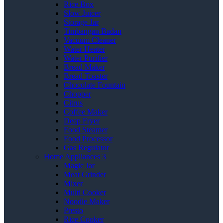
Rice Box
Slow Juicer
Storage Jar
Timbangan Badan
Vacuum Cleaner
Water Heater
Water Purifier
Bread Maker
Bread Toaster
Chocolate Fountain
Chopper
Citrus
Coffee Maker
Deep Fryer
Food Steamer
Food Processor
Gas Regulator
Home Appliances 3
Magic Jar
Meat Grinder
Mixer
Multi Cooker
Noodle Maker
Presto
Rice Cooker