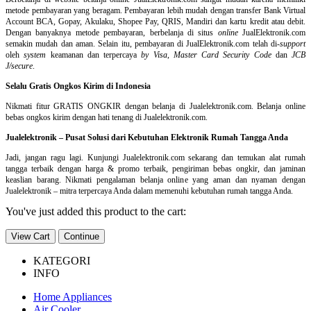
metode pembayaran yang beragam. Pembayaran lebih mudah dengan transfer Bank Virtual
Account BCA, Gopay, Akulaku, Shopee Pay, QRIS, Mandiri dan kartu kredit atau debit.
Dengan banyaknya metode pembayaran, berbelanja di situs
online
JualElektronik.com
semakin mudah dan aman. Selain itu, pembayaran di JualElektronik.com telah di-
support
oleh
system
keamanan dan
terpercaya
by Visa
,
Master Card Security Code
dan
JCB
J/secure
.
Selalu Gratis Ongkos Kirim di Indonesia
Nikmati fitur GRATIS ONGKIR dengan belanja di Jualelektronik.com. Belanja online
bebas ongkos kirim dengan hati tenang di Jualelektronik.com.
Jualelektronik – Pusat Solusi dari Kebutuhan Elektronik Rumah Tangga Anda
Jadi, jangan ragu lagi. Kunjungi Jualelektronik.com sekarang dan temukan alat rumah
tangga terbaik dengan harga & promo terbaik, pengiriman bebas ongkir, dan jaminan
keaslian barang. Nikmati pengalaman belanja online yang aman dan nyaman dengan
Jualelektronik – mitra terpercaya Anda dalam memenuhi kebutuhan rumah tangga Anda.
You've just added this product to the cart:
View Cart
Continue
KATEGORI
INFO
Home Appliances
Air Cooler