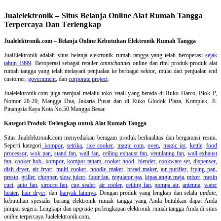
Jualelektronik – Situs Belanja Online Alat Rumah Tangga
Terpercaya Dan Terlengkap
Jualelektronik.com – Belanja Online Kebutuhan Elektronik Rumah Tangga
JualElektronik adalah
situs belanja elektronik rumah tangga
yang telah beroperasi
sejak
tahun 1999
. Beroperasi sebagai retailer
omnichannel
online dan ritel produk-produk alat
rumah tangga yang telah melayani penjualan ke berbagai sektor, mulai dari penjualan end
customer,
government
, dan
corporate project
.
Jualelektronik.com juga menjual melalui toko retail yang berada di Ruko Harco, Blok P,
Nomor 28-29, Mangga Dua, Jakarta Pusat dan di Ruko Glodok Plaza, Komplek, Jl.
Pinangsia Raya Kota No.50 Mangga Besar.
Kategori Produk Terlengkap untuk Alat Rumah Tangga
Situs Jualelektronik.com menyediakan beragam produk berkualitas dan bergaransi resmi.
Seperti kategori
kompor
,
setrika
,
rice cooker
,
magic com
,
oven
,
magic jar
,
kettle
,
food
processor
,
wok pan
,
stand fan
,
wall fan
,
ceiling exhaust fan
,
ventilating fan
,
wall exhaust
fan
,
cooker hob
,
kompor
,
kompor tanam
,
cooker hood
,
blender
,
cookware set
,
dispenser
,
dish dryer
,
air fryer
,
multi cooker
,
noodle maker
,
bread maker
,
air purifier
,
frying pan
,
presto
,
griller
,
chopper
,
slow juicer
,
floor fan
,
regulator gas
,
kipas angin meja
,
mixer
,
mesin
cuci
,
auto fan
,
sirocco fan
,
cup sealer
,
air cooler
,
ceiling fan
,
pompa air
,
antenna
,
water
heater
,
hair dryer
, dan
banyak lainnya
. Dengan produk yang lengkap dan selalu
update
,
kebutuhan spesialis barang elektronik rumah tangga yang Anda butuhkan dapat Anda
jumpai segera. Lengkapi dan
upgrade
perlengkapan elektronik rumah tangga Anda di situs
online
terpercaya Jualelektronik.com.