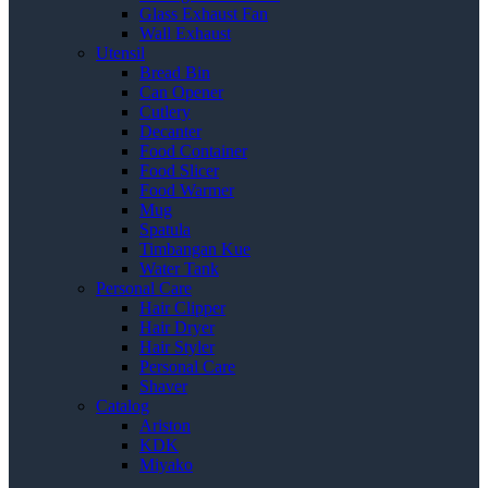
Glass Exhaust Fan
Wall Exhaust
Utensil
Bread Bin
Can Opener
Cutlery
Decanter
Food Container
Food Slicer
Food Warmer
Mug
Spatula
Timbangan Kue
Water Tank
Personal Care
Hair Clipper
Hair Dryer
Hair Styler
Personal Care
Shaver
Catalog
Ariston
KDK
Miyako