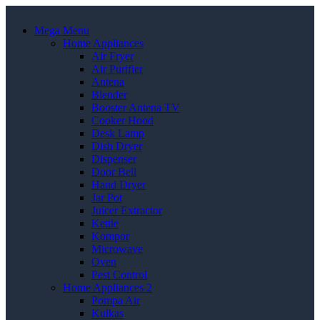
Mega Menu
Home Appliances
Air Fryer
Air Purifier
Antena
Blender
Booster Antena TV
Cooker Hood
Desk Lamp
Dish Dryer
Dispenser
Door Bell
Hand Dryer
Jar Pot
Juicer Extractor
Kettle
Kompor
Microwave
Oven
Pest Control
Home Appliances 2
Pompa Air
Kulkas