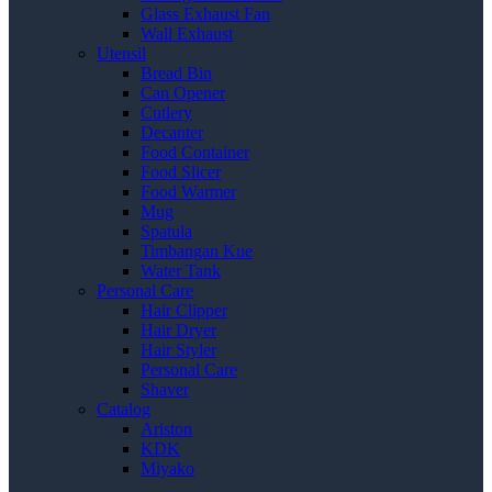
Glass Exhaust Fan
Wall Exhaust
Utensil
Bread Bin
Can Opener
Cutlery
Decanter
Food Container
Food Slicer
Food Warmer
Mug
Spatula
Timbangan Kue
Water Tank
Personal Care
Hair Clipper
Hair Dryer
Hair Styler
Personal Care
Shaver
Catalog
Ariston
KDK
Miyako