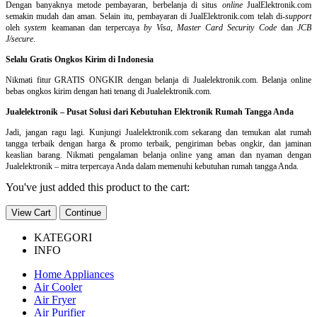
Dengan banyaknya metode pembayaran, berbelanja di situs
online
JualElektronik.com
semakin mudah dan aman. Selain itu, pembayaran di JualElektronik.com telah di-
support
oleh
system
keamanan dan
terpercaya
by Visa
,
Master Card Security Code
dan
JCB
J/secure
.
Selalu Gratis Ongkos Kirim di Indonesia
Nikmati fitur GRATIS ONGKIR dengan belanja di Jualelektronik.com. Belanja online
bebas ongkos kirim dengan hati tenang di Jualelektronik.com.
Jualelektronik – Pusat Solusi dari Kebutuhan Elektronik Rumah Tangga Anda
Jadi, jangan ragu lagi. Kunjungi Jualelektronik.com sekarang dan temukan alat rumah
tangga terbaik dengan harga & promo terbaik, pengiriman bebas ongkir, dan jaminan
keaslian barang. Nikmati pengalaman belanja online yang aman dan nyaman dengan
Jualelektronik – mitra terpercaya Anda dalam memenuhi kebutuhan rumah tangga Anda.
You've just added this product to the cart:
View Cart
Continue
KATEGORI
INFO
Home Appliances
Air Cooler
Air Fryer
Air Purifier