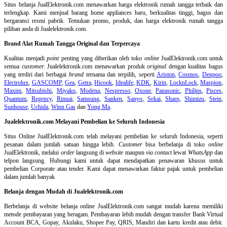
Situs belanja
JualElektronik.com menawarkan harga elektronik rumah tangga terbaik dan
terlengkap. Kami menjual barang home appliances baru, berkualitas tinggi, bagus dan
bergaransi resmi pabrik. Temukan promo, produk, dan harga elektronik rumah tangga
pilihan anda di Jualelektronik.com.
Brand Alat Rumah Tangga Original dan Terpercaya
Kualitas menjadi
point
penting yang diberikan oleh toko
online
JualElektronik.com untuk
semua
customer.
Jualelektronik.com menawarkan produk
original
dengan kualitas bagus
yang terdiri dari berbagai
brand
ternama dan terpilih, seperti
Ariston
,
Cosmos
,
Denpoo
,
Electrolux
,
GASCOMP
,
Gea
,
Getra
,
Hicook
,
Idealife
,
KDK
,
Kirin
,
LocknLock
,
Maspion
,
Maxim
,
Mitsubishi
,
Miyako
,
Modena
,
Nespresso
,
Oxone
,
Panasonic
,
Philips
,
Pisces
,
Quantum
,
Regency
,
Rinnai
,
Samsung
,
Sanken
,
Sanyo
,
Sekai
,
Sharp
,
Shimizu
,
Stein
,
Sunhouse
,
Uchida
,
Winn Gas
dan
Yong Ma
.
Jualelektronik.com Melayani Pembelian ke Seluruh Indonesia
Situs Online
JualElektronik.com telah melayani pembelian ke seluruh Indonesia, seperti
pesanan dalam jumlah satuan hingga lebih.
Customer
bisa berbelanja di toko
online
JualElektronik, melalui
order
langsung di
website
maupun
via contact
lewat
WhatsApp
dan
telpon langsung
.
Hubungi kami untuk dapat mendapatkan penawaran khusus untuk
pembelian Corporate atau tender. Kami dapat menawarkan faktur pajak untuk pembelian
dalam jumlah banyak
Belanja dengan Mudah di Jualelektronik.com
Berbelanja di
website belanja online
JualElektronik.com sangat mudah karena memiliki
metode pembayaran yang beragam. Pembayaran lebih mudah dengan transfer Bank Virtual
Account BCA, Gopay, Akulaku, Shopee Pay, QRIS, Mandiri dan kartu kredit atau debit.