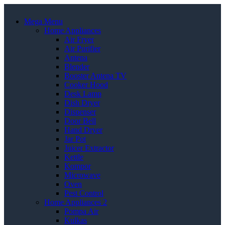
Mega Menu
Home Appliances
Air Fryer
Air Purifier
Antena
Blender
Booster Antena TV
Cooker Hood
Desk Lamp
Dish Dryer
Dispenser
Door Bell
Hand Dryer
Jar Pot
Juicer Extractor
Kettle
Kompor
Microwave
Oven
Pest Control
Home Appliances 2
Pompa Air
Kulkas