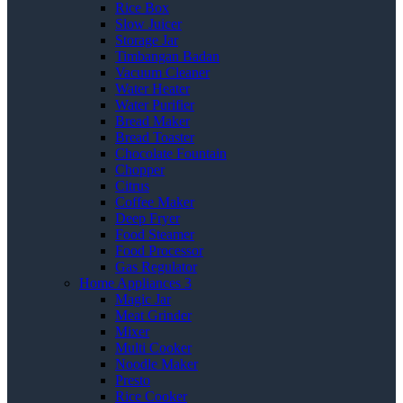
Rice Box
Slow Juicer
Storage Jar
Timbangan Badan
Vacuum Cleaner
Water Heater
Water Purifier
Bread Maker
Bread Toaster
Chocolate Fountain
Chopper
Citrus
Coffee Maker
Deep Fryer
Food Steamer
Food Processor
Gas Regulator
Home Appliances 3
Magic Jar
Meat Grinder
Mixer
Multi Cooker
Noodle Maker
Presto
Rice Cooker