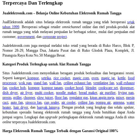
Terpercaya Dan Terlengkap
Jualelektronik.com – Belanja Online Kebutuhan Elektronik Rumah Tangga
JualElektronik adalah
situs belanja elektronik rumah tangga
yang telah beroperasi
sejak
tahun 1999
. Beroperasi sebagai retailer
omnichannel
online dan ritel produk-produk alat
rumah tangga yang telah melayani penjualan ke berbagai sektor, mulai dari penjualan end
customer,
government
, dan
corporate project
.
Jualelektronik.com juga menjual melalui toko retail yang berada di Ruko Harco, Blok P,
Nomor 28-29, Mangga Dua, Jakarta Pusat dan di Ruko Glodok Plaza, Komplek, Jl.
Pinangsia Raya Kota No.50 Mangga Besar.
Kategori Produk Terlengkap untuk Alat Rumah Tangga
Situs Jualelektronik.com menyediakan beragam produk berkualitas dan bergaransi resmi.
Seperti kategori
kompor
,
setrika
,
rice cooker
,
magic com
,
oven
,
magic jar
,
kettle
,
food
processor
,
wok pan
,
stand fan
,
wall fan
,
ceiling exhaust fan
,
ventilating fan
,
wall exhaust
fan
,
cooker hob
,
kompor
,
kompor tanam
,
cooker hood
,
blender
,
cookware set
,
dispenser
,
dish dryer
,
air fryer
,
multi cooker
,
noodle maker
,
bread maker
,
air purifier
,
frying pan
,
presto
,
griller
,
chopper
,
slow juicer
,
floor fan
,
regulator gas
,
kipas angin meja
,
mixer
,
mesin
cuci
,
auto fan
,
sirocco fan
,
cup sealer
,
air cooler
,
ceiling fan
,
pompa air
,
antenna
,
water
heater
,
hair dryer
, dan
banyak lainnya
. Dengan produk yang lengkap dan selalu
update
,
kebutuhan spesialis barang elektronik rumah tangga yang Anda butuhkan dapat Anda
jumpai segera. Lengkapi dan
upgrade
perlengkapan elektronik rumah tangga Anda di situs
online
terpercaya Jualelektronik.com.
Harga Elektronik Rumah Tangga Terbaik dengan Garansi Original 100%