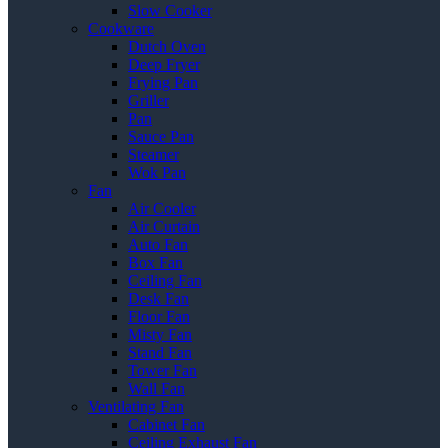
Slow Cooker
Cookware
Dutch Oven
Deep Fryer
Frying Pan
Griller
Pan
Sauce Pan
Steamer
Wok Pan
Fan
Air Cooler
Air Curtain
Auto Fan
Box Fan
Ceiling Fan
Desk Fan
Floor Fan
Misty Fan
Stand Fan
Tower Fan
Wall Fan
Ventilating Fan
Cabinet Fan
Ceiling Exhaust Fan