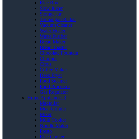
Rice Box
Slow Juicer
Storage Jar
Timbangan Badan
Vacuum Cleaner
Water Heater
Water Purifier
Bread Maker
Bread Toaster
Chocolate Fountain
Chopper
Citrus
Coffee Maker
Deep Fryer
Food Steamer
Food Processor
Gas Regulator
Home Appliances 3
Magic Jar
Meat Grinder
Mixer
Multi Cooker
Noodle Maker
Presto
Rice Cooker