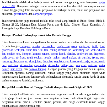
JualElektronik adalah
situs belanja elektronik rumah tangga
yang telah beroperasi
sejak
tahun 1999
. Beroperasi sebagai retailer
omnichannel
online dan ritel produk-produk alat
rumah tangga yang telah melayani penjualan ke berbagai sektor, mulai dari penjualan end
customer,
government
, dan
corporate project
.
Jualelektronik.com juga menjual melalui toko retail yang berada di Ruko Harco, Blok P,
Nomor 28-29, Mangga Dua, Jakarta Pusat dan di Ruko Glodok Plaza, Komplek, Jl.
Pinangsia Raya Kota No.50 Mangga Besar.
Kategori Produk Terlengkap untuk Alat Rumah Tangga
Situs Jualelektronik.com menyediakan beragam produk berkualitas dan bergaransi resmi.
Seperti kategori
kompor
,
setrika
,
rice cooker
,
magic com
,
oven
,
magic jar
,
kettle
,
food
processor
,
wok pan
,
stand fan
,
wall fan
,
ceiling exhaust fan
,
ventilating fan
,
wall exhaust
fan
,
cooker hob
,
kompor
,
kompor tanam
,
cooker hood
,
blender
,
cookware set
,
dispenser
,
dish dryer
,
air fryer
,
multi cooker
,
noodle maker
,
bread maker
,
air purifier
,
frying pan
,
presto
,
griller
,
chopper
,
slow juicer
,
floor fan
,
regulator gas
,
kipas angin meja
,
mixer
,
mesin
cuci
,
auto fan
,
sirocco fan
,
cup sealer
,
air cooler
,
ceiling fan
,
pompa air
,
antenna
,
water
heater
,
hair dryer
, dan
banyak lainnya
. Dengan produk yang lengkap dan selalu
update
,
kebutuhan spesialis barang elektronik rumah tangga yang Anda butuhkan dapat Anda
jumpai segera. Lengkapi dan
upgrade
perlengkapan elektronik rumah tangga Anda di situs
online
terpercaya Jualelektronik.com.
Harga Elektronik Rumah Tangga Terbaik dengan Garansi Original 100%
Situs belanja
JualElektronik.com menawarkan harga elektronik rumah tangga terbaik dan
terlengkap. Kami menjual barang home appliances baru, berkualitas tinggi, bagus dan
bergaransi resmi pabrik. Temukan promo, produk, dan harga elektronik rumah tangga
pilihan anda di Jualelektronik.com.