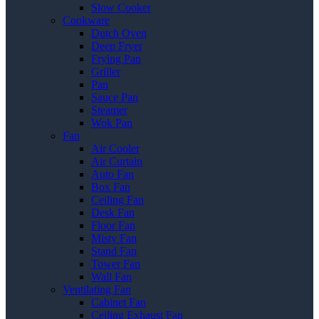
Slow Cooker
Cookware
Dutch Oven
Deep Fryer
Frying Pan
Griller
Pan
Sauce Pan
Steamer
Wok Pan
Fan
Air Cooler
Air Curtain
Auto Fan
Box Fan
Ceiling Fan
Desk Fan
Floor Fan
Misty Fan
Stand Fan
Tower Fan
Wall Fan
Ventilating Fan
Cabinet Fan
Ceiling Exhaust Fan