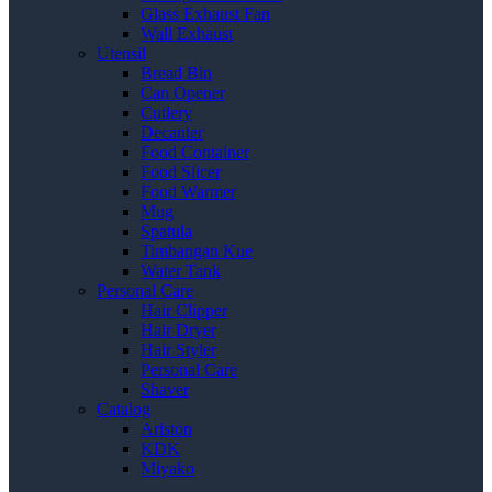
Glass Exhaust Fan
Wall Exhaust
Utensil
Bread Bin
Can Opener
Cutlery
Decanter
Food Container
Food Slicer
Food Warmer
Mug
Spatula
Timbangan Kue
Water Tank
Personal Care
Hair Clipper
Hair Dryer
Hair Styler
Personal Care
Shaver
Catalog
Ariston
KDK
Miyako