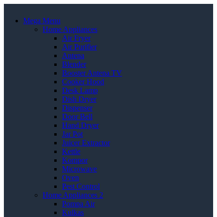
Mega Menu
Home Appliances
Air Fryer
Air Purifier
Antena
Blender
Booster Antena TV
Cooker Hood
Desk Lamp
Dish Dryer
Dispenser
Door Bell
Hand Dryer
Jar Pot
Juicer Extractor
Kettle
Kompor
Microwave
Oven
Pest Control
Home Appliances 2
Pompa Air
Kulkas