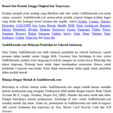
Brand Alat Rumah Tangga Original dan Terpercaya
Kualitas menjadi
point
penting yang diberikan oleh toko
online
JualElektronik.com untuk
semua
customer.
Jualelektronik.com menawarkan produk
original
dengan kualitas bagus
yang terdiri dari berbagai
brand
ternama dan terpilih, seperti
Ariston
,
Cosmos
,
Denpoo
,
Electrolux
,
GASCOMP
,
Gea
,
Getra
,
Hicook
,
Idealife
,
KDK
,
Kirin
,
LocknLock
,
Maspion
,
Maxim
,
Mitsubishi
,
Miyako
,
Modena
,
Nespresso
,
Oxone
,
Panasonic
,
Philips
,
Pisces
,
Quantum
,
Regency
,
Rinnai
,
Samsung
,
Sanken
,
Sanyo
,
Sekai
,
Sharp
,
Shimizu
,
Stein
,
Sunhouse
,
Uchida
,
Winn Gas
dan
Yong Ma
.
Jualelektronik.com Melayani Pembelian ke Seluruh Indonesia
Situs Online
JualElektronik.com telah melayani pembelian ke seluruh Indonesia, seperti
pesanan dalam jumlah satuan hingga lebih.
Customer
bisa berbelanja di toko
online
JualElektronik, melalui
order
langsung di
website
maupun
via contact
lewat
WhatsApp
dan
telpon langsung
.
Hubungi kami untuk dapat mendapatkan penawaran khusus untuk
pembelian Corporate atau tender. Kami dapat menawarkan faktur pajak untuk pembelian
dalam jumlah banyak
Belanja dengan Mudah di Jualelektronik.com
Berbelanja di
website belanja online
JualElektronik.com sangat mudah karena memiliki
metode pembayaran yang beragam. Pembayaran lebih mudah dengan transfer Bank Virtual
Account BCA, Gopay, Akulaku, Shopee Pay, QRIS, Mandiri dan kartu kredit atau debit.
Dengan banyaknya metode pembayaran, berbelanja di situs
online
JualElektronik.com
semakin mudah dan aman. Selain itu, pembayaran di JualElektronik.com telah di-
support
oleh
system
keamanan dan
terpercaya
by Visa
,
Master Card Security Code
dan
JCB
J/secure
.