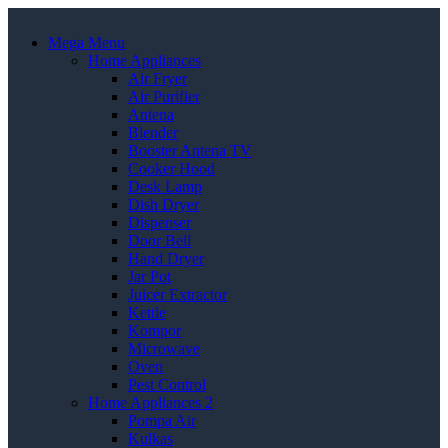
Mega Menu
Home Appliances
Air Fryer
Air Purifier
Antena
Blender
Booster Antena TV
Cooker Hood
Desk Lamp
Dish Dryer
Dispenser
Door Bell
Hand Dryer
Jar Pot
Juicer Extractor
Kettle
Kompor
Microwave
Oven
Pest Control
Home Appliances 2
Pompa Air
Kulkas