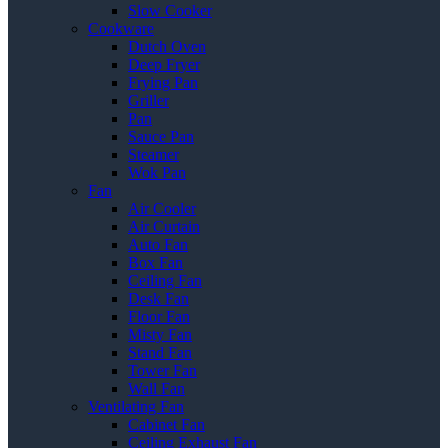
Slow Cooker
Cookware
Dutch Oven
Deep Fryer
Frying Pan
Griller
Pan
Sauce Pan
Steamer
Wok Pan
Fan
Air Cooler
Air Curtain
Auto Fan
Box Fan
Ceiling Fan
Desk Fan
Floor Fan
Misty Fan
Stand Fan
Tower Fan
Wall Fan
Ventilating Fan
Cabinet Fan
Ceiling Exhaust Fan