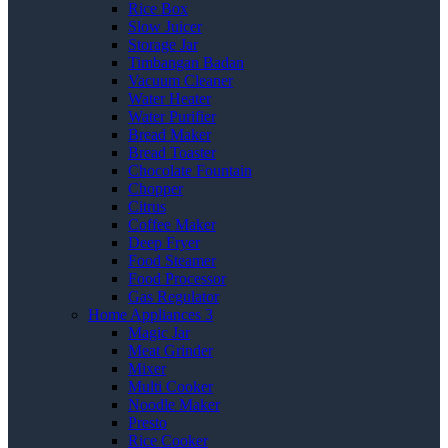
Rice Box
Slow Juicer
Storage Jar
Timbangan Badan
Vacuum Cleaner
Water Heater
Water Purifier
Bread Maker
Bread Toaster
Chocolate Fountain
Chopper
Citrus
Coffee Maker
Deep Fryer
Food Steamer
Food Processor
Gas Regulator
Home Appliances 3
Magic Jar
Meat Grinder
Mixer
Multi Cooker
Noodle Maker
Presto
Rice Cooker