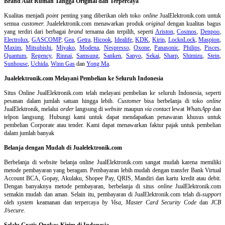
Brand Alat Rumah Tangga Original dan Terpercaya
Kualitas menjadi
point
penting yang diberikan oleh toko
online
JualElektronik.com untuk
semua
customer.
Jualelektronik.com menawarkan produk
original
dengan kualitas bagus
yang terdiri dari berbagai
brand
ternama dan terpilih, seperti
Ariston
,
Cosmos
,
Denpoo
,
Electrolux
,
GASCOMP
,
Gea
,
Getra
,
Hicook
,
Idealife
,
KDK
,
Kirin
,
LocknLock
,
Maspion
,
Maxim
,
Mitsubishi
,
Miyako
,
Modena
,
Nespresso
,
Oxone
,
Panasonic
,
Philips
,
Pisces
,
Quantum
,
Regency
,
Rinnai
,
Samsung
,
Sanken
,
Sanyo
,
Sekai
,
Sharp
,
Shimizu
,
Stein
,
Sunhouse
,
Uchida
,
Winn Gas
dan
Yong Ma
.
Jualelektronik.com Melayani Pembelian ke Seluruh Indonesia
Situs Online
JualElektronik.com telah melayani pembelian ke seluruh Indonesia, seperti
pesanan dalam jumlah satuan hingga lebih.
Customer
bisa berbelanja di toko
online
JualElektronik, melalui
order
langsung di
website
maupun
via contact
lewat
WhatsApp
dan
telpon langsung
.
Hubungi kami untuk dapat mendapatkan penawaran khusus untuk
pembelian Corporate atau tender. Kami dapat menawarkan faktur pajak untuk pembelian
dalam jumlah banyak
Belanja dengan Mudah di Jualelektronik.com
Berbelanja di
website belanja online
JualElektronik.com sangat mudah karena memiliki
metode pembayaran yang beragam. Pembayaran lebih mudah dengan transfer Bank Virtual
Account BCA, Gopay, Akulaku, Shopee Pay, QRIS, Mandiri dan kartu kredit atau debit.
Dengan banyaknya metode pembayaran, berbelanja di situs
online
JualElektronik.com
semakin mudah dan aman. Selain itu, pembayaran di JualElektronik.com telah di-
support
oleh
system
keamanan dan
terpercaya
by Visa
,
Master Card Security Code
dan
JCB
J/secure
.
Selalu Gratis Ongkos Kirim di Indonesia