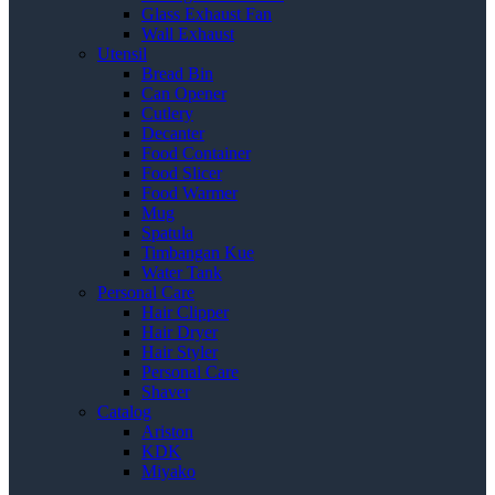
Glass Exhaust Fan
Wall Exhaust
Utensil
Bread Bin
Can Opener
Cutlery
Decanter
Food Container
Food Slicer
Food Warmer
Mug
Spatula
Timbangan Kue
Water Tank
Personal Care
Hair Clipper
Hair Dryer
Hair Styler
Personal Care
Shaver
Catalog
Ariston
KDK
Miyako