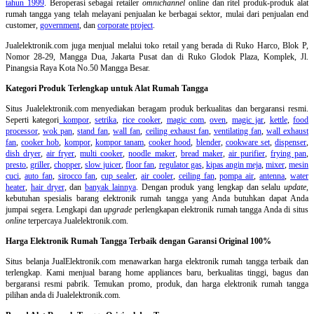
tahun 1999
. Beroperasi sebagai retailer
omnichannel
online dan ritel produk-produk alat
rumah tangga yang telah melayani penjualan ke berbagai sektor, mulai dari penjualan end
customer,
government
, dan
corporate project
.
Jualelektronik.com juga menjual melalui toko retail yang berada di Ruko Harco, Blok P,
Nomor 28-29, Mangga Dua, Jakarta Pusat dan di Ruko Glodok Plaza, Komplek, Jl.
Pinangsia Raya Kota No.50 Mangga Besar.
Kategori Produk Terlengkap untuk Alat Rumah Tangga
Situs Jualelektronik.com menyediakan beragam produk berkualitas dan bergaransi resmi.
Seperti kategori
kompor
,
setrika
,
rice cooker
,
magic com
,
oven
,
magic jar
,
kettle
,
food
processor
,
wok pan
,
stand fan
,
wall fan
,
ceiling exhaust fan
,
ventilating fan
,
wall exhaust
fan
,
cooker hob
,
kompor
,
kompor tanam
,
cooker hood
,
blender
,
cookware set
,
dispenser
,
dish dryer
,
air fryer
,
multi cooker
,
noodle maker
,
bread maker
,
air purifier
,
frying pan
,
presto
,
griller
,
chopper
,
slow juicer
,
floor fan
,
regulator gas
,
kipas angin meja
,
mixer
,
mesin
cuci
,
auto fan
,
sirocco fan
,
cup sealer
,
air cooler
,
ceiling fan
,
pompa air
,
antenna
,
water
heater
,
hair dryer
, dan
banyak lainnya
. Dengan produk yang lengkap dan selalu
update
,
kebutuhan spesialis barang elektronik rumah tangga yang Anda butuhkan dapat Anda
jumpai segera. Lengkapi dan
upgrade
perlengkapan elektronik rumah tangga Anda di situs
online
terpercaya Jualelektronik.com.
Harga Elektronik Rumah Tangga Terbaik dengan Garansi Original 100%
Situs belanja
JualElektronik.com menawarkan harga elektronik rumah tangga terbaik dan
terlengkap. Kami menjual barang home appliances baru, berkualitas tinggi, bagus dan
bergaransi resmi pabrik. Temukan promo, produk, dan harga elektronik rumah tangga
pilihan anda di Jualelektronik.com.