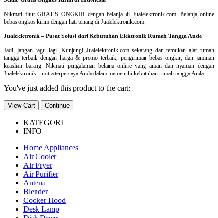
Nikmati fitur GRATIS ONGKIR dengan belanja di Jualelektronik.com. Belanja online
bebas ongkos kirim dengan hati tenang di Jualelektronik.com.
Jualelektronik – Pusat Solusi dari Kebutuhan Elektronik Rumah Tangga Anda
Jadi, jangan ragu lagi. Kunjungi Jualelektronik.com sekarang dan temukan alat rumah
tangga terbaik dengan harga & promo terbaik, pengiriman bebas ongkir, dan jaminan
keaslian barang. Nikmati pengalaman belanja online yang aman dan nyaman dengan
Jualelektronik – mitra terpercaya Anda dalam memenuhi kebutuhan rumah tangga Anda.
You've just added this product to the cart:
View Cart
Continue
KATEGORI
INFO
Home Appliances
Air Cooler
Air Fryer
Air Purifier
Antena
Blender
Cooker Hood
Desk Lamp
Dish Dryer