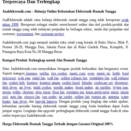
Terpercaya Dan Terlengkap
Jualelektronik.com – Belanja Online Kebutuhan Elektronik Rumah Tangga
JualElektronik adalah
situs belanja elektronik rumah tangga
yang telah beroperasi
sejak
tahun 1999
. Beroperasi sebagai retailer
omnichannel
online dan ritel produk-produk alat
rumah tangga yang telah melayani penjualan ke berbagai sektor, mulai dari penjualan end
customer,
government
, dan
corporate project
.
Jualelektronik.com juga menjual melalui toko retail yang berada di Ruko Harco, Blok P,
Nomor 28-29, Mangga Dua, Jakarta Pusat dan di Ruko Glodok Plaza, Komplek, Jl.
Pinangsia Raya Kota No.50 Mangga Besar.
Kategori Produk Terlengkap untuk Alat Rumah Tangga
Situs Jualelektronik.com menyediakan beragam produk berkualitas dan bergaransi resmi.
Seperti kategori
kompor
,
setrika
,
rice cooker
,
magic com
,
oven
,
magic jar
,
kettle
,
food
processor
,
wok pan
,
stand fan
,
wall fan
,
ceiling exhaust fan
,
ventilating fan
,
wall exhaust
fan
,
cooker hob
,
kompor
,
kompor tanam
,
cooker hood
,
blender
,
cookware set
,
dispenser
,
dish dryer
,
air fryer
,
multi cooker
,
noodle maker
,
bread maker
,
air purifier
,
frying pan
,
presto
,
griller
,
chopper
,
slow juicer
,
floor fan
,
regulator gas
,
kipas angin meja
,
mixer
,
mesin
cuci
,
auto fan
,
sirocco fan
,
cup sealer
,
air cooler
,
ceiling fan
,
pompa air
,
antenna
,
water
heater
,
hair dryer
, dan
banyak lainnya
. Dengan produk yang lengkap dan selalu
update
,
kebutuhan spesialis barang elektronik rumah tangga yang Anda butuhkan dapat Anda
jumpai segera. Lengkapi dan
upgrade
perlengkapan elektronik rumah tangga Anda di situs
online
terpercaya Jualelektronik.com.
Harga Elektronik Rumah Tangga Terbaik dengan Garansi Original 100%