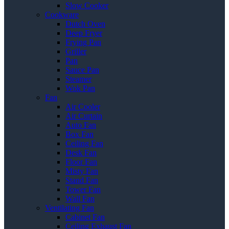
Slow Cooker
Cookware
Dutch Oven
Deep Fryer
Frying Pan
Griller
Pan
Sauce Pan
Steamer
Wok Pan
Fan
Air Cooler
Air Curtain
Auto Fan
Box Fan
Ceiling Fan
Desk Fan
Floor Fan
Misty Fan
Stand Fan
Tower Fan
Wall Fan
Ventilating Fan
Cabinet Fan
Ceiling Exhaust Fan