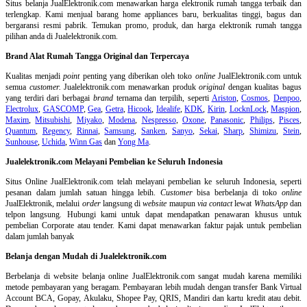
Situs belanja
JualElektronik.com menawarkan harga elektronik rumah tangga terbaik dan
terlengkap. Kami menjual barang home appliances baru, berkualitas tinggi, bagus dan
bergaransi resmi pabrik. Temukan promo, produk, dan harga elektronik rumah tangga
pilihan anda di Jualelektronik.com.
Brand Alat Rumah Tangga Original dan Terpercaya
Kualitas menjadi
point
penting yang diberikan oleh toko
online
JualElektronik.com untuk
semua
customer.
Jualelektronik.com menawarkan produk
original
dengan kualitas bagus
yang terdiri dari berbagai
brand
ternama dan terpilih, seperti
Ariston
,
Cosmos
,
Denpoo
,
Electrolux
,
GASCOMP
,
Gea
,
Getra
,
Hicook
,
Idealife
,
KDK
,
Kirin
,
LocknLock
,
Maspion
,
Maxim
,
Mitsubishi
,
Miyako
,
Modena
,
Nespresso
,
Oxone
,
Panasonic
,
Philips
,
Pisces
,
Quantum
,
Regency
,
Rinnai
,
Samsung
,
Sanken
,
Sanyo
,
Sekai
,
Sharp
,
Shimizu
,
Stein
,
Sunhouse
,
Uchida
,
Winn Gas
dan
Yong Ma
.
Jualelektronik.com Melayani Pembelian ke Seluruh Indonesia
Situs Online
JualElektronik.com telah melayani pembelian ke seluruh Indonesia, seperti
pesanan dalam jumlah satuan hingga lebih.
Customer
bisa berbelanja di toko
online
JualElektronik, melalui
order
langsung di
website
maupun
via contact
lewat
WhatsApp
dan
telpon langsung
.
Hubungi kami untuk dapat mendapatkan penawaran khusus untuk
pembelian Corporate atau tender. Kami dapat menawarkan faktur pajak untuk pembelian
dalam jumlah banyak
Belanja dengan Mudah di Jualelektronik.com
Berbelanja di
website belanja online
JualElektronik.com sangat mudah karena memiliki
metode pembayaran yang beragam. Pembayaran lebih mudah dengan transfer Bank Virtual
Account BCA, Gopay, Akulaku, Shopee Pay, QRIS, Mandiri dan kartu kredit atau debit.