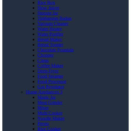
Rice Box
Slow Juicer
Storage Jar
Timbangan Badan
Vacuum Cleaner
Water Heater
Water Purifier
Bread Maker
Bread Toaster
Chocolate Fountain
Chopper
Citrus
Coffee Maker
Deep Fryer
Food Steamer
Food Processor
Gas Regulator
Home Appliances 3
Magic Jar
Meat Grinder
Mixer
Multi Cooker
Noodle Maker
Presto
Rice Cooker