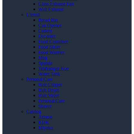
Glass Exhaust Fan
Wall Exhaust
Utensil
Bread Bin
Can Opener
Cutlery
Decanter
Food Container
Food Slicer
Food Warmer
Mug
Spatula
Timbangan Kue
Water Tank
Personal Care
Hair Clipper
Hair Dryer
Hair Styler
Personal Care
Shaver
Catalog
Ariston
KDK
Miyako