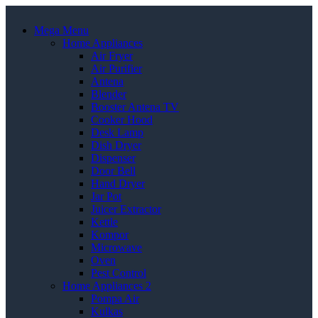
Mega Menu
Home Appliances
Air Fryer
Air Purifier
Antena
Blender
Booster Antena TV
Cooker Hood
Desk Lamp
Dish Dryer
Dispenser
Door Bell
Hand Dryer
Jar Pot
Juicer Extractor
Kettle
Kompor
Microwave
Oven
Pest Control
Home Appliances 2
Pompa Air
Kulkas