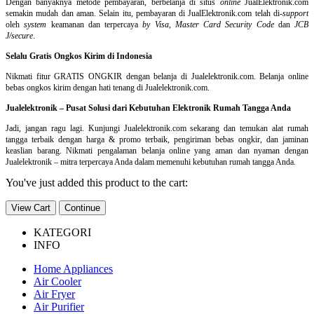
Dengan banyaknya metode pembayaran, berbelanja di situs
online
JualElektronik.com
semakin mudah dan aman. Selain itu, pembayaran di JualElektronik.com telah di-
support
oleh
system
keamanan dan
terpercaya
by Visa
,
Master Card Security Code
dan
JCB
J/secure
.
Selalu Gratis Ongkos Kirim di Indonesia
Nikmati fitur GRATIS ONGKIR dengan belanja di Jualelektronik.com. Belanja online
bebas ongkos kirim dengan hati tenang di Jualelektronik.com.
Jualelektronik – Pusat Solusi dari Kebutuhan Elektronik Rumah Tangga Anda
Jadi, jangan ragu lagi. Kunjungi Jualelektronik.com sekarang dan temukan alat rumah
tangga terbaik dengan harga & promo terbaik, pengiriman bebas ongkir, dan jaminan
keaslian barang. Nikmati pengalaman belanja online yang aman dan nyaman dengan
Jualelektronik – mitra terpercaya Anda dalam memenuhi kebutuhan rumah tangga Anda.
You've just added this product to the cart:
View Cart
Continue
KATEGORI
INFO
Home Appliances
Air Cooler
Air Fryer
Air Purifier