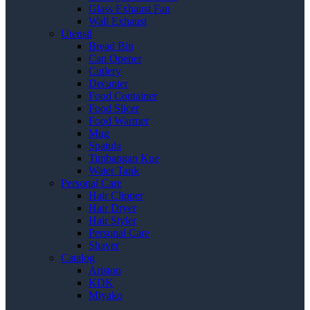
Glass Exhaust Fan
Wall Exhaust
Utensil
Bread Bin
Can Opener
Cutlery
Decanter
Food Container
Food Slicer
Food Warmer
Mug
Spatula
Timbangan Kue
Water Tank
Personal Care
Hair Clipper
Hair Dryer
Hair Styler
Personal Care
Shaver
Catalog
Ariston
KDK
Miyako