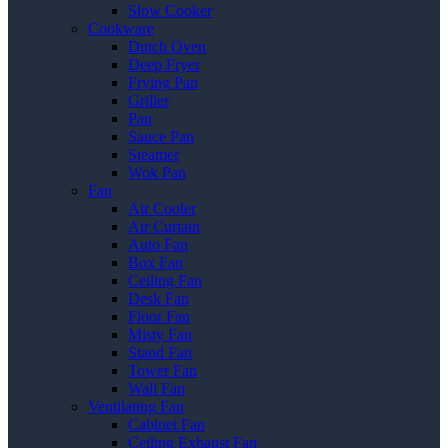
Slow Cooker
Cookware
Dutch Oven
Deep Fryer
Frying Pan
Griller
Pan
Sauce Pan
Steamer
Wok Pan
Fan
Air Cooler
Air Curtain
Auto Fan
Box Fan
Ceiling Fan
Desk Fan
Floor Fan
Misty Fan
Stand Fan
Tower Fan
Wall Fan
Ventilating Fan
Cabinet Fan
Ceiling Exhaust Fan