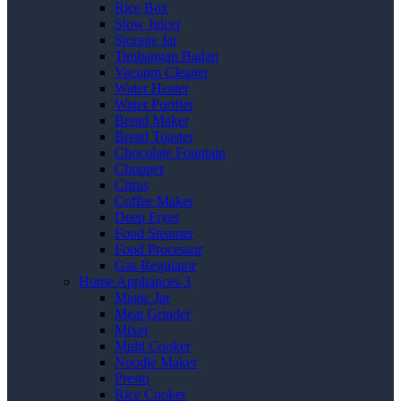
Rice Box
Slow Juicer
Storage Jar
Timbangan Badan
Vacuum Cleaner
Water Heater
Water Purifier
Bread Maker
Bread Toaster
Chocolate Fountain
Chopper
Citrus
Coffee Maker
Deep Fryer
Food Steamer
Food Processor
Gas Regulator
Home Appliances 3
Magic Jar
Meat Grinder
Mixer
Multi Cooker
Noodle Maker
Presto
Rice Cooker