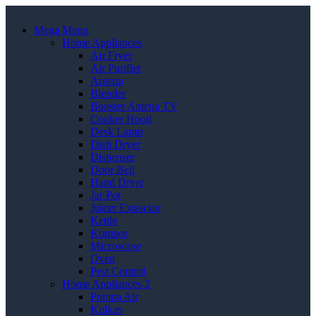
Mega Menu
Home Appliances
Air Fryer
Air Purifier
Antena
Blender
Booster Antena TV
Cooker Hood
Desk Lamp
Dish Dryer
Dispenser
Door Bell
Hand Dryer
Jar Pot
Juicer Extractor
Kettle
Kompor
Microwave
Oven
Pest Control
Home Appliances 2
Pompa Air
Kulkas