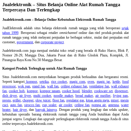
Jualelektronik – Situs Belanja Online Alat Rumah Tangga
Terpercaya Dan Terlengkap
Jualelektronik.com – Belanja Online Kebutuhan Elektronik Rumah Tangga
JualElektronik adalah
situs belanja elektronik rumah tangga
yang telah beroperasi
sejak
tahun 1999
. Beroperasi sebagai retailer
omnichannel
online dan ritel produk-produk alat
rumah tangga yang telah melayani penjualan ke berbagai sektor, mulai dari penjualan end
customer,
government
, dan
corporate project
.
Jualelektronik.com juga menjual melalui toko retail yang berada di Ruko Harco, Blok P,
Nomor 28-29, Mangga Dua, Jakarta Pusat dan di Ruko Glodok Plaza, Komplek, Jl.
Pinangsia Raya Kota No.50 Mangga Besar.
Kategori Produk Terlengkap untuk Alat Rumah Tangga
Situs Jualelektronik.com menyediakan beragam produk berkualitas dan bergaransi resmi.
Seperti kategori
kompor
,
setrika
,
rice cooker
,
magic com
,
oven
,
magic jar
,
kettle
,
food
processor
,
wok pan
,
stand fan
,
wall fan
,
ceiling exhaust fan
,
ventilating fan
,
wall exhaust
fan
,
cooker hob
,
kompor
,
kompor tanam
,
cooker hood
,
blender
,
cookware set
,
dispenser
,
dish dryer
,
air fryer
,
multi cooker
,
noodle maker
,
bread maker
,
air purifier
,
frying pan
,
presto
,
griller
,
chopper
,
slow juicer
,
floor fan
,
regulator gas
,
kipas angin meja
,
mixer
,
mesin
cuci
,
auto fan
,
sirocco fan
,
cup sealer
,
air cooler
,
ceiling fan
,
pompa air
,
antenna
,
water
heater
,
hair dryer
, dan
banyak lainnya
. Dengan produk yang lengkap dan selalu
update
,
kebutuhan spesialis barang elektronik rumah tangga yang Anda butuhkan dapat Anda
jumpai segera. Lengkapi dan
upgrade
perlengkapan elektronik rumah tangga Anda di situs
online
terpercaya Jualelektronik.com.