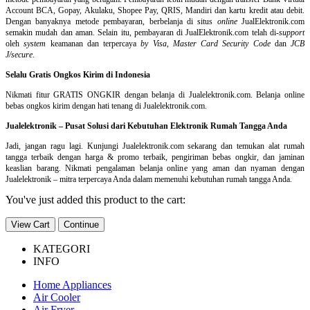
Account BCA, Gopay, Akulaku, Shopee Pay, QRIS, Mandiri dan kartu kredit atau debit.
Dengan banyaknya metode pembayaran, berbelanja di situs
online
JualElektronik.com
semakin mudah dan aman. Selain itu, pembayaran di JualElektronik.com telah di-
support
oleh
system
keamanan dan
terpercaya
by Visa
,
Master Card Security Code
dan
JCB
J/secure
.
Selalu Gratis Ongkos Kirim di Indonesia
Nikmati fitur GRATIS ONGKIR dengan belanja di Jualelektronik.com. Belanja online
bebas ongkos kirim dengan hati tenang di Jualelektronik.com.
Jualelektronik – Pusat Solusi dari Kebutuhan Elektronik Rumah Tangga Anda
Jadi, jangan ragu lagi. Kunjungi Jualelektronik.com sekarang dan temukan alat rumah
tangga terbaik dengan harga & promo terbaik, pengiriman bebas ongkir, dan jaminan
keaslian barang. Nikmati pengalaman belanja online yang aman dan nyaman dengan
Jualelektronik – mitra terpercaya Anda dalam memenuhi kebutuhan rumah tangga Anda.
You've just added this product to the cart:
View Cart
Continue
KATEGORI
INFO
Home Appliances
Air Cooler
Air Fryer