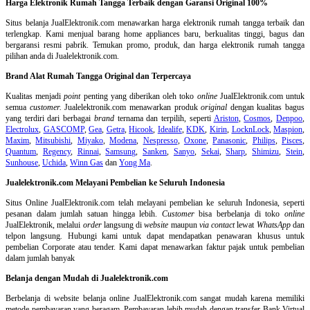
Harga Elektronik Rumah Tangga Terbaik dengan Garansi Original 100%
Situs belanja
JualElektronik.com menawarkan harga elektronik rumah tangga terbaik dan
terlengkap. Kami menjual barang home appliances baru, berkualitas tinggi, bagus dan
bergaransi resmi pabrik. Temukan promo, produk, dan harga elektronik rumah tangga
pilihan anda di Jualelektronik.com.
Brand Alat Rumah Tangga Original dan Terpercaya
Kualitas menjadi
point
penting yang diberikan oleh toko
online
JualElektronik.com untuk
semua
customer.
Jualelektronik.com menawarkan produk
original
dengan kualitas bagus
yang terdiri dari berbagai
brand
ternama dan terpilih, seperti
Ariston
,
Cosmos
,
Denpoo
,
Electrolux
,
GASCOMP
,
Gea
,
Getra
,
Hicook
,
Idealife
,
KDK
,
Kirin
,
LocknLock
,
Maspion
,
Maxim
,
Mitsubishi
,
Miyako
,
Modena
,
Nespresso
,
Oxone
,
Panasonic
,
Philips
,
Pisces
,
Quantum
,
Regency
,
Rinnai
,
Samsung
,
Sanken
,
Sanyo
,
Sekai
,
Sharp
,
Shimizu
,
Stein
,
Sunhouse
,
Uchida
,
Winn Gas
dan
Yong Ma
.
Jualelektronik.com Melayani Pembelian ke Seluruh Indonesia
Situs Online
JualElektronik.com telah melayani pembelian ke seluruh Indonesia, seperti
pesanan dalam jumlah satuan hingga lebih.
Customer
bisa berbelanja di toko
online
JualElektronik, melalui
order
langsung di
website
maupun
via contact
lewat
WhatsApp
dan
telpon langsung
.
Hubungi kami untuk dapat mendapatkan penawaran khusus untuk
pembelian Corporate atau tender. Kami dapat menawarkan faktur pajak untuk pembelian
dalam jumlah banyak
Belanja dengan Mudah di Jualelektronik.com
Berbelanja di
website belanja online
JualElektronik.com sangat mudah karena memiliki
metode pembayaran yang beragam. Pembayaran lebih mudah dengan transfer Bank Virtual