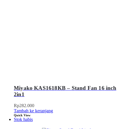
Miyako KAS1618KB – Stand Fan 16 inch
2in1
Rp
282.000
Tambah ke keranjang
Quick View
Stok habis