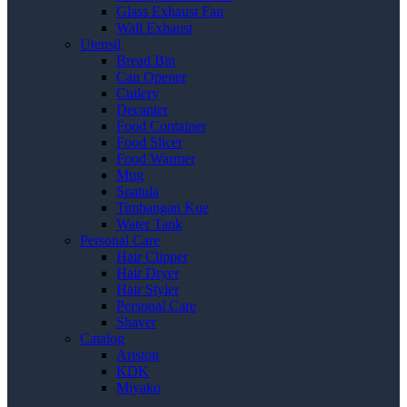
Glass Exhaust Fan
Wall Exhaust
Utensil
Bread Bin
Can Opener
Cutlery
Decanter
Food Container
Food Slicer
Food Warmer
Mug
Spatula
Timbangan Kue
Water Tank
Personal Care
Hair Clipper
Hair Dryer
Hair Styler
Personal Care
Shaver
Catalog
Ariston
KDK
Miyako