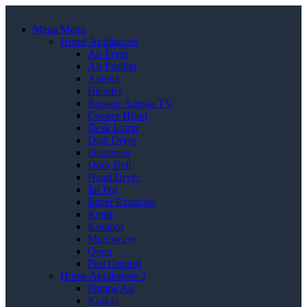
Mega Menu
Home Appliances
Air Fryer
Air Purifier
Antena
Blender
Booster Antena TV
Cooker Hood
Desk Lamp
Dish Dryer
Dispenser
Door Bell
Hand Dryer
Jar Pot
Juicer Extractor
Kettle
Kompor
Microwave
Oven
Pest Control
Home Appliances 2
Pompa Air
Kulkas