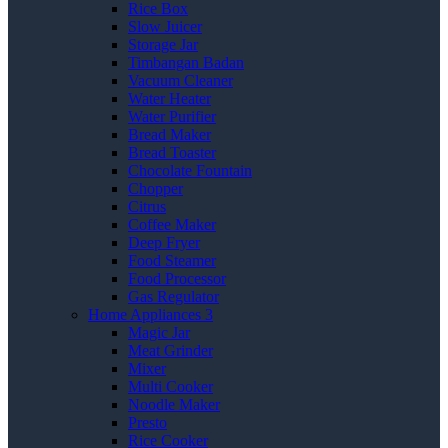
Rice Box
Slow Juicer
Storage Jar
Timbangan Badan
Vacuum Cleaner
Water Heater
Water Purifier
Bread Maker
Bread Toaster
Chocolate Fountain
Chopper
Citrus
Coffee Maker
Deep Fryer
Food Steamer
Food Processor
Gas Regulator
Home Appliances 3
Magic Jar
Meat Grinder
Mixer
Multi Cooker
Noodle Maker
Presto
Rice Cooker