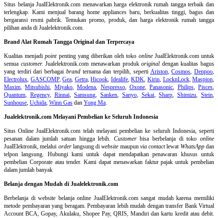
Situs belanja
JualElektronik.com menawarkan harga elektronik rumah tangga terbaik dan
terlengkap. Kami menjual barang home appliances baru, berkualitas tinggi, bagus dan
bergaransi resmi pabrik. Temukan promo, produk, dan harga elektronik rumah tangga
pilihan anda di Jualelektronik.com.
Brand Alat Rumah Tangga Original dan Terpercaya
Kualitas menjadi
point
penting yang diberikan oleh toko
online
JualElektronik.com untuk
semua
customer.
Jualelektronik.com menawarkan produk
original
dengan kualitas bagus
yang terdiri dari berbagai
brand
ternama dan terpilih, seperti
Ariston
,
Cosmos
,
Denpoo
,
Electrolux
,
GASCOMP
,
Gea
,
Getra
,
Hicook
,
Idealife
,
KDK
,
Kirin
,
LocknLock
,
Maspion
,
Maxim
,
Mitsubishi
,
Miyako
,
Modena
,
Nespresso
,
Oxone
,
Panasonic
,
Philips
,
Pisces
,
Quantum
,
Regency
,
Rinnai
,
Samsung
,
Sanken
,
Sanyo
,
Sekai
,
Sharp
,
Shimizu
,
Stein
,
Sunhouse
,
Uchida
,
Winn Gas
dan
Yong Ma
.
Jualelektronik.com Melayani Pembelian ke Seluruh Indonesia
Situs Online
JualElektronik.com telah melayani pembelian ke seluruh Indonesia, seperti
pesanan dalam jumlah satuan hingga lebih.
Customer
bisa berbelanja di toko
online
JualElektronik, melalui
order
langsung di
website
maupun
via contact
lewat
WhatsApp
dan
telpon langsung
.
Hubungi kami untuk dapat mendapatkan penawaran khusus untuk
pembelian Corporate atau tender. Kami dapat menawarkan faktur pajak untuk pembelian
dalam jumlah banyak
Belanja dengan Mudah di Jualelektronik.com
Berbelanja di
website belanja online
JualElektronik.com sangat mudah karena memiliki
metode pembayaran yang beragam. Pembayaran lebih mudah dengan transfer Bank Virtual
Account BCA, Gopay, Akulaku, Shopee Pay, QRIS, Mandiri dan kartu kredit atau debit.