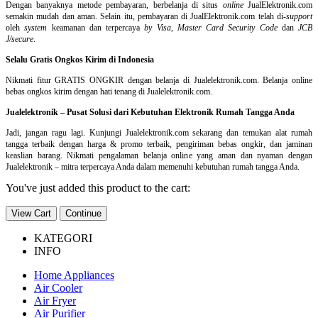
Dengan banyaknya metode pembayaran, berbelanja di situs
online
JualElektronik.com
semakin mudah dan aman. Selain itu, pembayaran di JualElektronik.com telah di-
support
oleh
system
keamanan dan
terpercaya
by Visa
,
Master Card Security Code
dan
JCB
J/secure
.
Selalu Gratis Ongkos Kirim di Indonesia
Nikmati fitur GRATIS ONGKIR dengan belanja di Jualelektronik.com. Belanja online
bebas ongkos kirim dengan hati tenang di Jualelektronik.com.
Jualelektronik – Pusat Solusi dari Kebutuhan Elektronik Rumah Tangga Anda
Jadi, jangan ragu lagi. Kunjungi Jualelektronik.com sekarang dan temukan alat rumah
tangga terbaik dengan harga & promo terbaik, pengiriman bebas ongkir, dan jaminan
keaslian barang. Nikmati pengalaman belanja online yang aman dan nyaman dengan
Jualelektronik – mitra terpercaya Anda dalam memenuhi kebutuhan rumah tangga Anda.
You've just added this product to the cart:
View Cart
Continue
KATEGORI
INFO
Home Appliances
Air Cooler
Air Fryer
Air Purifier