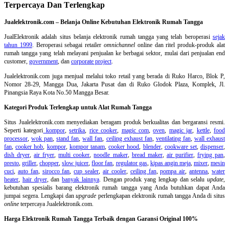
Terpercaya Dan Terlengkap
Jualelektronik.com – Belanja Online Kebutuhan Elektronik Rumah Tangga
JualElektronik adalah
situs belanja elektronik rumah tangga
yang telah beroperasi
sejak
tahun 1999
. Beroperasi sebagai retailer
omnichannel
online dan ritel produk-produk alat
rumah tangga yang telah melayani penjualan ke berbagai sektor, mulai dari penjualan end
customer,
government
, dan
corporate project
.
Jualelektronik.com juga menjual melalui toko retail yang berada di Ruko Harco, Blok P,
Nomor 28-29, Mangga Dua, Jakarta Pusat dan di Ruko Glodok Plaza, Komplek, Jl.
Pinangsia Raya Kota No.50 Mangga Besar.
Kategori Produk Terlengkap untuk Alat Rumah Tangga
Situs Jualelektronik.com menyediakan beragam produk berkualitas dan bergaransi resmi.
Seperti kategori
kompor
,
setrika
,
rice cooker
,
magic com
,
oven
,
magic jar
,
kettle
,
food
processor
,
wok pan
,
stand fan
,
wall fan
,
ceiling exhaust fan
,
ventilating fan
,
wall exhaust
fan
,
cooker hob
,
kompor
,
kompor tanam
,
cooker hood
,
blender
,
cookware set
,
dispenser
,
dish dryer
,
air fryer
,
multi cooker
,
noodle maker
,
bread maker
,
air purifier
,
frying pan
,
presto
,
griller
,
chopper
,
slow juicer
,
floor fan
,
regulator gas
,
kipas angin meja
,
mixer
,
mesin
cuci
,
auto fan
,
sirocco fan
,
cup sealer
,
air cooler
,
ceiling fan
,
pompa air
,
antenna
,
water
heater
,
hair dryer
, dan
banyak lainnya
. Dengan produk yang lengkap dan selalu
update
,
kebutuhan spesialis barang elektronik rumah tangga yang Anda butuhkan dapat Anda
jumpai segera. Lengkapi dan
upgrade
perlengkapan elektronik rumah tangga Anda di situs
online
terpercaya Jualelektronik.com.
Harga Elektronik Rumah Tangga Terbaik dengan Garansi Original 100%