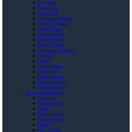
Rice Box
Slow Juicer
Storage Jar
Timbangan Badan
Vacuum Cleaner
Water Heater
Water Purifier
Bread Maker
Bread Toaster
Chocolate Fountain
Chopper
Citrus
Coffee Maker
Deep Fryer
Food Steamer
Food Processor
Gas Regulator
Home Appliances 3
Magic Jar
Meat Grinder
Mixer
Multi Cooker
Noodle Maker
Presto
Rice Cooker