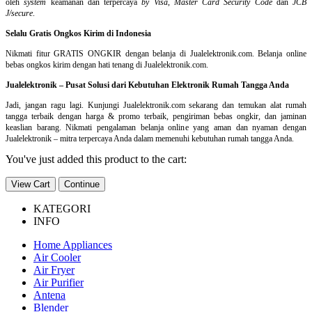
oleh
system
keamanan dan
terpercaya
by Visa
,
Master Card Security Code
dan
JCB
J/secure
.
Selalu Gratis Ongkos Kirim di Indonesia
Nikmati fitur GRATIS ONGKIR dengan belanja di Jualelektronik.com. Belanja online
bebas ongkos kirim dengan hati tenang di Jualelektronik.com.
Jualelektronik – Pusat Solusi dari Kebutuhan Elektronik Rumah Tangga Anda
Jadi, jangan ragu lagi. Kunjungi Jualelektronik.com sekarang dan temukan alat rumah
tangga terbaik dengan harga & promo terbaik, pengiriman bebas ongkir, dan jaminan
keaslian barang. Nikmati pengalaman belanja online yang aman dan nyaman dengan
Jualelektronik – mitra terpercaya Anda dalam memenuhi kebutuhan rumah tangga Anda.
You've just added this product to the cart:
View Cart
Continue
KATEGORI
INFO
Home Appliances
Air Cooler
Air Fryer
Air Purifier
Antena
Blender