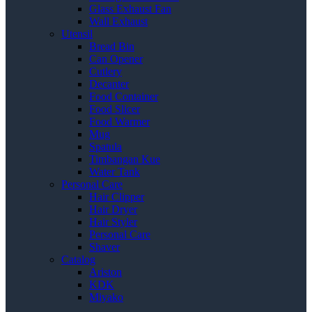
Glass Exhaust Fan
Wall Exhaust
Utensil
Bread Bin
Can Opener
Cutlery
Decanter
Food Container
Food Slicer
Food Warmer
Mug
Spatula
Timbangan Kue
Water Tank
Personal Care
Hair Clipper
Hair Dryer
Hair Styler
Personal Care
Shaver
Catalog
Ariston
KDK
Miyako