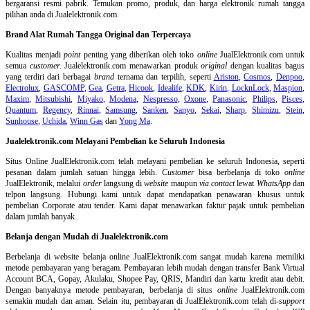
bergaransi resmi pabrik. Temukan promo, produk, dan harga elektronik rumah tangga
pilihan anda di Jualelektronik.com.
Brand Alat Rumah Tangga Original dan Terpercaya
Kualitas menjadi
point
penting yang diberikan oleh toko
online
JualElektronik.com untuk
semua
customer.
Jualelektronik.com menawarkan produk
original
dengan kualitas bagus
yang terdiri dari berbagai
brand
ternama dan terpilih, seperti
Ariston
,
Cosmos
,
Denpoo
,
Electrolux
,
GASCOMP
,
Gea
,
Getra
,
Hicook
,
Idealife
,
KDK
,
Kirin
,
LocknLock
,
Maspion
,
Maxim
,
Mitsubishi
,
Miyako
,
Modena
,
Nespresso
,
Oxone
,
Panasonic
,
Philips
,
Pisces
,
Quantum
,
Regency
,
Rinnai
,
Samsung
,
Sanken
,
Sanyo
,
Sekai
,
Sharp
,
Shimizu
,
Stein
,
Sunhouse
,
Uchida
,
Winn Gas
dan
Yong Ma
.
Jualelektronik.com Melayani Pembelian ke Seluruh Indonesia
Situs Online
JualElektronik.com telah melayani pembelian ke seluruh Indonesia, seperti
pesanan dalam jumlah satuan hingga lebih.
Customer
bisa berbelanja di toko
online
JualElektronik, melalui
order
langsung di
website
maupun
via contact
lewat
WhatsApp
dan
telpon langsung
.
Hubungi kami untuk dapat mendapatkan penawaran khusus untuk
pembelian Corporate atau tender. Kami dapat menawarkan faktur pajak untuk pembelian
dalam jumlah banyak
Belanja dengan Mudah di Jualelektronik.com
Berbelanja di
website belanja online
JualElektronik.com sangat mudah karena memiliki
metode pembayaran yang beragam. Pembayaran lebih mudah dengan transfer Bank Virtual
Account BCA, Gopay, Akulaku, Shopee Pay, QRIS, Mandiri dan kartu kredit atau debit.
Dengan banyaknya metode pembayaran, berbelanja di situs
online
JualElektronik.com
semakin mudah dan aman. Selain itu, pembayaran di JualElektronik.com telah di-
support