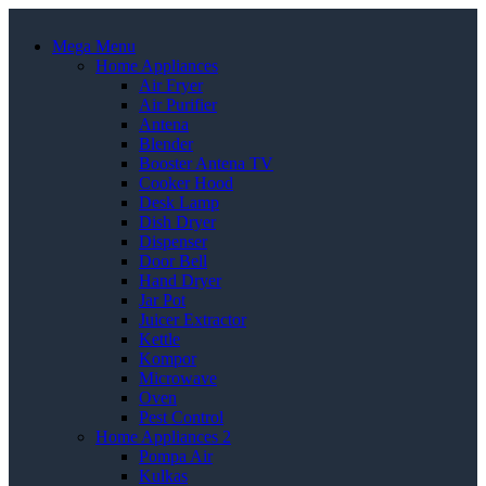
Mega Menu
Home Appliances
Air Fryer
Air Purifier
Antena
Blender
Booster Antena TV
Cooker Hood
Desk Lamp
Dish Dryer
Dispenser
Door Bell
Hand Dryer
Jar Pot
Juicer Extractor
Kettle
Kompor
Microwave
Oven
Pest Control
Home Appliances 2
Pompa Air
Kulkas