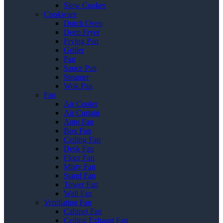
Slow Cooker
Cookware
Dutch Oven
Deep Fryer
Frying Pan
Griller
Pan
Sauce Pan
Steamer
Wok Pan
Fan
Air Cooler
Air Curtain
Auto Fan
Box Fan
Ceiling Fan
Desk Fan
Floor Fan
Misty Fan
Stand Fan
Tower Fan
Wall Fan
Ventilating Fan
Cabinet Fan
Ceiling Exhaust Fan