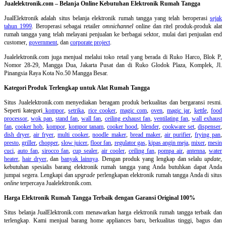
Jualelektronik.com – Belanja Online Kebutuhan Elektronik Rumah Tangga
JualElektronik adalah
situs belanja elektronik rumah tangga
yang telah beroperasi
sejak
tahun 1999
. Beroperasi sebagai retailer
omnichannel
online dan ritel produk-produk alat
rumah tangga yang telah melayani penjualan ke berbagai sektor, mulai dari penjualan end
customer,
government
, dan
corporate project
.
Jualelektronik.com juga menjual melalui toko retail yang berada di Ruko Harco, Blok P,
Nomor 28-29, Mangga Dua, Jakarta Pusat dan di Ruko Glodok Plaza, Komplek, Jl.
Pinangsia Raya Kota No.50 Mangga Besar.
Kategori Produk Terlengkap untuk Alat Rumah Tangga
Situs Jualelektronik.com menyediakan beragam produk berkualitas dan bergaransi resmi.
Seperti kategori
kompor
,
setrika
,
rice cooker
,
magic com
,
oven
,
magic jar
,
kettle
,
food
processor
,
wok pan
,
stand fan
,
wall fan
,
ceiling exhaust fan
,
ventilating fan
,
wall exhaust
fan
,
cooker hob
,
kompor
,
kompor tanam
,
cooker hood
,
blender
,
cookware set
,
dispenser
,
dish dryer
,
air fryer
,
multi cooker
,
noodle maker
,
bread maker
,
air purifier
,
frying pan
,
presto
,
griller
,
chopper
,
slow juicer
,
floor fan
,
regulator gas
,
kipas angin meja
,
mixer
,
mesin
cuci
,
auto fan
,
sirocco fan
,
cup sealer
,
air cooler
,
ceiling fan
,
pompa air
,
antenna
,
water
heater
,
hair dryer
, dan
banyak lainnya
. Dengan produk yang lengkap dan selalu
update
,
kebutuhan spesialis barang elektronik rumah tangga yang Anda butuhkan dapat Anda
jumpai segera. Lengkapi dan
upgrade
perlengkapan elektronik rumah tangga Anda di situs
online
terpercaya Jualelektronik.com.
Harga Elektronik Rumah Tangga Terbaik dengan Garansi Original 100%
Situs belanja
JualElektronik.com menawarkan harga elektronik rumah tangga terbaik dan
terlengkap. Kami menjual barang home appliances baru, berkualitas tinggi, bagus dan