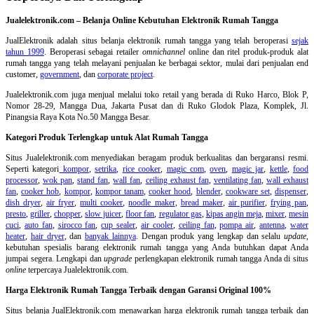
Jualelektronik.com – Belanja Online Kebutuhan Elektronik Rumah Tangga
JualElektronik adalah
situs belanja elektronik rumah tangga
yang telah beroperasi
sejak
tahun 1999
. Beroperasi sebagai retailer
omnichannel
online dan ritel produk-produk alat
rumah tangga yang telah melayani penjualan ke berbagai sektor, mulai dari penjualan end
customer,
government
, dan
corporate project
.
Jualelektronik.com juga menjual melalui toko retail yang berada di Ruko Harco, Blok P,
Nomor 28-29, Mangga Dua, Jakarta Pusat dan di Ruko Glodok Plaza, Komplek, Jl.
Pinangsia Raya Kota No.50 Mangga Besar.
Kategori Produk Terlengkap untuk Alat Rumah Tangga
Situs Jualelektronik.com menyediakan beragam produk berkualitas dan bergaransi resmi.
Seperti kategori
kompor
,
setrika
,
rice cooker
,
magic com
,
oven
,
magic jar
,
kettle
,
food
processor
,
wok pan
,
stand fan
,
wall fan
,
ceiling exhaust fan
,
ventilating fan
,
wall exhaust
fan
,
cooker hob
,
kompor
,
kompor tanam
,
cooker hood
,
blender
,
cookware set
,
dispenser
,
dish dryer
,
air fryer
,
multi cooker
,
noodle maker
,
bread maker
,
air purifier
,
frying pan
,
presto
,
griller
,
chopper
,
slow juicer
,
floor fan
,
regulator gas
,
kipas angin meja
,
mixer
,
mesin
cuci
,
auto fan
,
sirocco fan
,
cup sealer
,
air cooler
,
ceiling fan
,
pompa air
,
antenna
,
water
heater
,
hair dryer
, dan
banyak lainnya
. Dengan produk yang lengkap dan selalu
update
,
kebutuhan spesialis barang elektronik rumah tangga yang Anda butuhkan dapat Anda
jumpai segera. Lengkapi dan
upgrade
perlengkapan elektronik rumah tangga Anda di situs
online
terpercaya Jualelektronik.com.
Harga Elektronik Rumah Tangga Terbaik dengan Garansi Original 100%
Situs belanja
JualElektronik.com menawarkan harga elektronik rumah tangga terbaik dan