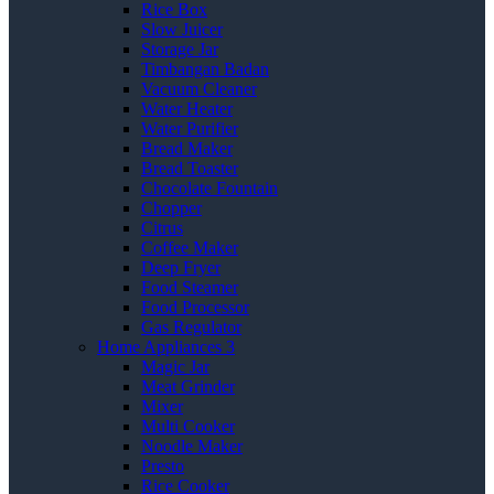
Rice Box
Slow Juicer
Storage Jar
Timbangan Badan
Vacuum Cleaner
Water Heater
Water Purifier
Bread Maker
Bread Toaster
Chocolate Fountain
Chopper
Citrus
Coffee Maker
Deep Fryer
Food Steamer
Food Processor
Gas Regulator
Home Appliances 3
Magic Jar
Meat Grinder
Mixer
Multi Cooker
Noodle Maker
Presto
Rice Cooker