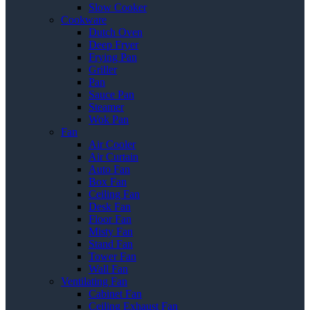
Slow Cooker
Cookware
Dutch Oven
Deep Fryer
Frying Pan
Griller
Pan
Sauce Pan
Steamer
Wok Pan
Fan
Air Cooler
Air Curtain
Auto Fan
Box Fan
Ceiling Fan
Desk Fan
Floor Fan
Misty Fan
Stand Fan
Tower Fan
Wall Fan
Ventilating Fan
Cabinet Fan
Ceiling Exhaust Fan