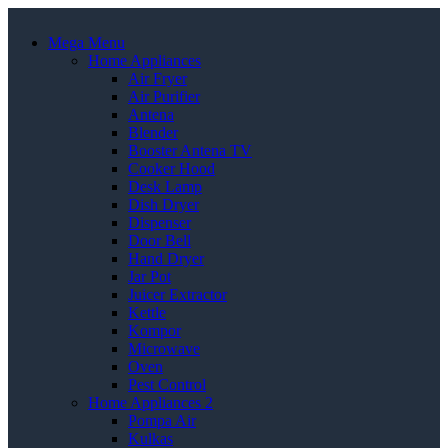
Mega Menu
Home Appliances
Air Fryer
Air Purifier
Antena
Blender
Booster Antena TV
Cooker Hood
Desk Lamp
Dish Dryer
Dispenser
Door Bell
Hand Dryer
Jar Pot
Juicer Extractor
Kettle
Kompor
Microwave
Oven
Pest Control
Home Appliances 2
Pompa Air
Kulkas