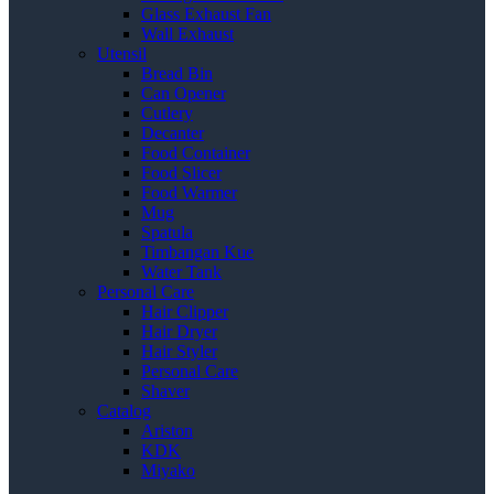
Glass Exhaust Fan
Wall Exhaust
Utensil
Bread Bin
Can Opener
Cutlery
Decanter
Food Container
Food Slicer
Food Warmer
Mug
Spatula
Timbangan Kue
Water Tank
Personal Care
Hair Clipper
Hair Dryer
Hair Styler
Personal Care
Shaver
Catalog
Ariston
KDK
Miyako