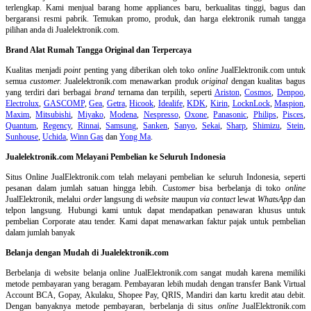
terlengkap. Kami menjual barang home appliances baru, berkualitas tinggi, bagus dan
bergaransi resmi pabrik. Temukan promo, produk, dan harga elektronik rumah tangga
pilihan anda di Jualelektronik.com.
Brand Alat Rumah Tangga Original dan Terpercaya
Kualitas menjadi
point
penting yang diberikan oleh toko
online
JualElektronik.com untuk
semua
customer.
Jualelektronik.com menawarkan produk
original
dengan kualitas bagus
yang terdiri dari berbagai
brand
ternama dan terpilih, seperti
Ariston
,
Cosmos
,
Denpoo
,
Electrolux
,
GASCOMP
,
Gea
,
Getra
,
Hicook
,
Idealife
,
KDK
,
Kirin
,
LocknLock
,
Maspion
,
Maxim
,
Mitsubishi
,
Miyako
,
Modena
,
Nespresso
,
Oxone
,
Panasonic
,
Philips
,
Pisces
,
Quantum
,
Regency
,
Rinnai
,
Samsung
,
Sanken
,
Sanyo
,
Sekai
,
Sharp
,
Shimizu
,
Stein
,
Sunhouse
,
Uchida
,
Winn Gas
dan
Yong Ma
.
Jualelektronik.com Melayani Pembelian ke Seluruh Indonesia
Situs Online
JualElektronik.com telah melayani pembelian ke seluruh Indonesia, seperti
pesanan dalam jumlah satuan hingga lebih.
Customer
bisa berbelanja di toko
online
JualElektronik, melalui
order
langsung di
website
maupun
via contact
lewat
WhatsApp
dan
telpon langsung
.
Hubungi kami untuk dapat mendapatkan penawaran khusus untuk
pembelian Corporate atau tender. Kami dapat menawarkan faktur pajak untuk pembelian
dalam jumlah banyak
Belanja dengan Mudah di Jualelektronik.com
Berbelanja di
website belanja online
JualElektronik.com sangat mudah karena memiliki
metode pembayaran yang beragam. Pembayaran lebih mudah dengan transfer Bank Virtual
Account BCA, Gopay, Akulaku, Shopee Pay, QRIS, Mandiri dan kartu kredit atau debit.
Dengan banyaknya metode pembayaran, berbelanja di situs
online
JualElektronik.com