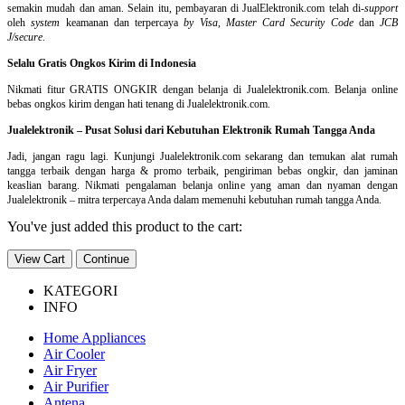
semakin mudah dan aman. Selain itu, pembayaran di JualElektronik.com telah di-
support
oleh
system
keamanan dan
terpercaya
by Visa
,
Master Card Security Code
dan
JCB
J/secure
.
Selalu Gratis Ongkos Kirim di Indonesia
Nikmati fitur GRATIS ONGKIR dengan belanja di Jualelektronik.com. Belanja online
bebas ongkos kirim dengan hati tenang di Jualelektronik.com.
Jualelektronik – Pusat Solusi dari Kebutuhan Elektronik Rumah Tangga Anda
Jadi, jangan ragu lagi. Kunjungi Jualelektronik.com sekarang dan temukan alat rumah
tangga terbaik dengan harga & promo terbaik, pengiriman bebas ongkir, dan jaminan
keaslian barang. Nikmati pengalaman belanja online yang aman dan nyaman dengan
Jualelektronik – mitra terpercaya Anda dalam memenuhi kebutuhan rumah tangga Anda.
You've just added this product to the cart:
View Cart
Continue
KATEGORI
INFO
Home Appliances
Air Cooler
Air Fryer
Air Purifier
Antena