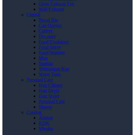
Glass Exhaust Fan
Wall Exhaust
Utensil
Bread Bin
Can Opener
Cutlery
Decanter
Food Container
Food Slicer
Food Warmer
Mug
Spatula
Timbangan Kue
Water Tank
Personal Care
Hair Clipper
Hair Dryer
Hair Styler
Personal Care
Shaver
Catalog
Ariston
KDK
Miyako