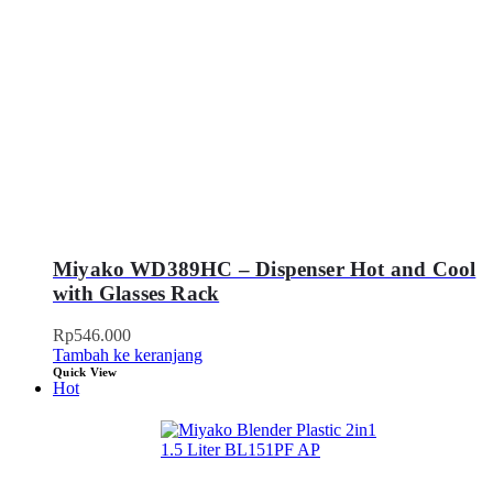
Miyako WD389HC – Dispenser Hot and Cool
with Glasses Rack
Rp
546.000
Tambah ke keranjang
Quick View
Hot