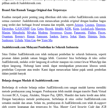
pilihan anda di Jualelektronik.com.
Brand Alat Rumah Tangga Original dan Terpercaya
Kualitas menjadi
point
penting yang diberikan oleh toko
online
JualElektronik.com untuk
semua
customer.
Jualelektronik.com menawarkan produk
original
dengan kualitas bagus
yang terdiri dari berbagai
brand
ternama dan terpilih, seperti
Ariston
,
Cosmos
,
Denpoo
,
Electrolux
,
GASCOMP
,
Gea
,
Getra
,
Hicook
,
Idealife
,
KDK
,
Kirin
,
LocknLock
,
Maspion
,
Maxim
,
Mitsubishi
,
Miyako
,
Modena
,
Nespresso
,
Oxone
,
Panasonic
,
Philips
,
Pisces
,
Quantum
,
Regency
,
Rinnai
,
Samsung
,
Sanken
,
Sanyo
,
Sekai
,
Sharp
,
Shimizu
,
Stein
,
Sunhouse
,
Uchida
,
Winn Gas
dan
Yong Ma
.
Jualelektronik.com Melayani Pembelian ke Seluruh Indonesia
Situs Online
JualElektronik.com telah melayani pembelian ke seluruh Indonesia, seperti
pesanan dalam jumlah satuan hingga lebih.
Customer
bisa berbelanja di toko
online
JualElektronik, melalui
order
langsung di
website
maupun
via contact
lewat
WhatsApp
dan
telpon langsung
.
Hubungi kami untuk dapat mendapatkan penawaran khusus untuk
pembelian Corporate atau tender. Kami dapat menawarkan faktur pajak untuk pembelian
dalam jumlah banyak
Belanja dengan Mudah di Jualelektronik.com
Berbelanja di
website belanja online
JualElektronik.com sangat mudah karena memiliki
metode pembayaran yang beragam. Pembayaran lebih mudah dengan transfer Bank Virtual
Account BCA, Gopay, Akulaku, Shopee Pay, QRIS, Mandiri dan kartu kredit atau debit.
Dengan banyaknya metode pembayaran, berbelanja di situs
online
JualElektronik.com
semakin mudah dan aman. Selain itu, pembayaran di JualElektronik.com telah di-
support
oleh
system
keamanan dan
terpercaya
by Visa
,
Master Card Security Code
dan
JCB