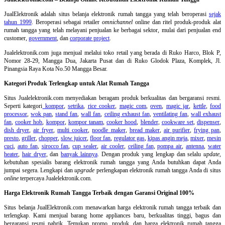
JualElektronik adalah
situs belanja elektronik rumah tangga
yang telah beroperasi
sejak
tahun 1999
. Beroperasi sebagai retailer
omnichannel
online dan ritel produk-produk alat
rumah tangga yang telah melayani penjualan ke berbagai sektor, mulai dari penjualan end
customer,
government
, dan
corporate project
.
Jualelektronik.com juga menjual melalui toko retail yang berada di Ruko Harco, Blok P,
Nomor 28-29, Mangga Dua, Jakarta Pusat dan di Ruko Glodok Plaza, Komplek, Jl.
Pinangsia Raya Kota No.50 Mangga Besar.
Kategori Produk Terlengkap untuk Alat Rumah Tangga
Situs Jualelektronik.com menyediakan beragam produk berkualitas dan bergaransi resmi.
Seperti kategori
kompor
,
setrika
,
rice cooker
,
magic com
,
oven
,
magic jar
,
kettle
,
food
processor
,
wok pan
,
stand fan
,
wall fan
,
ceiling exhaust fan
,
ventilating fan
,
wall exhaust
fan
,
cooker hob
,
kompor
,
kompor tanam
,
cooker hood
,
blender
,
cookware set
,
dispenser
,
dish dryer
,
air fryer
,
multi cooker
,
noodle maker
,
bread maker
,
air purifier
,
frying pan
,
presto
,
griller
,
chopper
,
slow juicer
,
floor fan
,
regulator gas
,
kipas angin meja
,
mixer
,
mesin
cuci
,
auto fan
,
sirocco fan
,
cup sealer
,
air cooler
,
ceiling fan
,
pompa air
,
antenna
,
water
heater
,
hair dryer
, dan
banyak lainnya
. Dengan produk yang lengkap dan selalu
update
,
kebutuhan spesialis barang elektronik rumah tangga yang Anda butuhkan dapat Anda
jumpai segera. Lengkapi dan
upgrade
perlengkapan elektronik rumah tangga Anda di situs
online
terpercaya Jualelektronik.com.
Harga Elektronik Rumah Tangga Terbaik dengan Garansi Original 100%
Situs belanja
JualElektronik.com menawarkan harga elektronik rumah tangga terbaik dan
terlengkap. Kami menjual barang home appliances baru, berkualitas tinggi, bagus dan
bergaransi resmi pabrik. Temukan promo, produk, dan harga elektronik rumah tangga