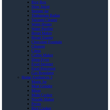
Rice Box
Slow Juicer
Storage Jar
Timbangan Badan
Vacuum Cleaner
Water Heater
Water Purifier
Bread Maker
Bread Toaster
Chocolate Fountain
Chopper
Citrus
Coffee Maker
Deep Fryer
Food Steamer
Food Processor
Gas Regulator
Home Appliances 3
Magic Jar
Meat Grinder
Mixer
Multi Cooker
Noodle Maker
Presto
Rice Cooker