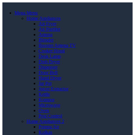
Mega Menu
Home Appliances
Air Fryer
Air Purifier
Antena
Blender
Booster Antena TV
Cooker Hood
Desk Lamp
Dish Dryer
Dispenser
Door Bell
Hand Dryer
Jar Pot
Juicer Extractor
Kettle
Kompor
Microwave
Oven
Pest Control
Home Appliances 2
Pompa Air
Kulkas