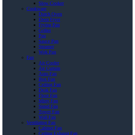
Slow Cooker
Cookware
Dutch Oven
Deep Fryer
Frying Pan
Griller
Pan
Sauce Pan
Steamer
Wok Pan
Fan
Air Cooler
Air Curtain
Auto Fan
Box Fan
Ceiling Fan
Desk Fan
Floor Fan
Misty Fan
Stand Fan
Tower Fan
Wall Fan
Ventilating Fan
Cabinet Fan
Ceiling Exhaust Fan