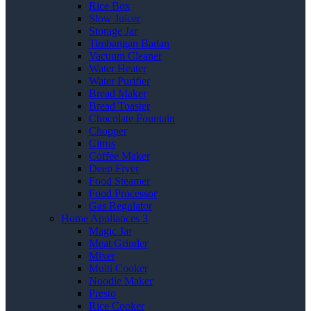
Rice Box
Slow Juicer
Storage Jar
Timbangan Badan
Vacuum Cleaner
Water Heater
Water Purifier
Bread Maker
Bread Toaster
Chocolate Fountain
Chopper
Citrus
Coffee Maker
Deep Fryer
Food Steamer
Food Processor
Gas Regulator
Home Appliances 3
Magic Jar
Meat Grinder
Mixer
Multi Cooker
Noodle Maker
Presto
Rice Cooker