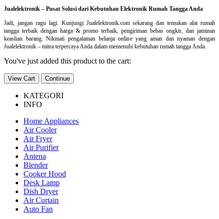
Jualelektronik – Pusat Solusi dari Kebutuhan Elektronik Rumah Tangga Anda
Jadi, jangan ragu lagi. Kunjungi Jualelektronik.com sekarang dan temukan alat rumah
tangga terbaik dengan harga & promo terbaik, pengiriman bebas ongkir, dan jaminan
keaslian barang. Nikmati pengalaman belanja online yang aman dan nyaman dengan
Jualelektronik – mitra terpercaya Anda dalam memenuhi kebutuhan rumah tangga Anda.
You've just added this product to the cart:
View Cart
Continue
KATEGORI
INFO
Home Appliances
Air Cooler
Air Fryer
Air Purifier
Antena
Blender
Cooker Hood
Desk Lamp
Dish Dryer
Air Curtain
Auto Fan