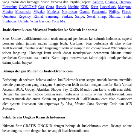
yang terdiri dari berbagai
brand
ternama dan terpilih, seperti
Ariston
,
Cosmos
,
Denpoo
,
Electrolux
,
GASCOMP
,
Gea
,
Getra
,
Hicook
,
Idealife
,
KDK
,
Kirin
,
LocknLock
,
Maspion
,
Maxim
,
Mitsubishi
,
Miyako
,
Modena
,
Nespresso
,
Oxone
,
Panasonic
,
Philips
,
Pisces
,
Quantum
,
Regency
,
Rinnai
,
Samsung
,
Sanken
,
Sanyo
,
Sekai
,
Sharp
,
Shimizu
,
Stein
,
Sunhouse
,
Uchida
,
Winn Gas
dan
Yong Ma
.
Jualelektronik.com Melayani Pembelian ke Seluruh Indonesia
Situs Online
JualElektronik.com telah melayani pembelian ke seluruh Indonesia, seperti
pesanan dalam jumlah satuan hingga lebih.
Customer
bisa berbelanja di toko
online
JualElektronik, melalui
order
langsung di
website
maupun
via contact
lewat
WhatsApp
dan
telpon langsung
.
Hubungi kami untuk dapat mendapatkan penawaran khusus untuk
pembelian Corporate atau tender. Kami dapat menawarkan faktur pajak untuk pembelian
dalam jumlah banyak
Belanja dengan Mudah di Jualelektronik.com
Berbelanja di
website belanja online
JualElektronik.com sangat mudah karena memiliki
metode pembayaran yang beragam. Pembayaran lebih mudah dengan transfer Bank Virtual
Account BCA, Gopay, Akulaku, Shopee Pay, QRIS, Mandiri dan kartu kredit atau debit.
Dengan banyaknya metode pembayaran, berbelanja di situs
online
JualElektronik.com
semakin mudah dan aman. Selain itu, pembayaran di JualElektronik.com telah di-
support
oleh
system
keamanan dan
terpercaya
by Visa
,
Master Card Security Code
dan
JCB
J/secure
.
Selalu Gratis Ongkos Kirim di Indonesia
Nikmati fitur GRATIS ONGKIR dengan belanja di Jualelektronik.com. Belanja online
bebas ongkos kirim dengan hati tenang di Jualelektronik.com.