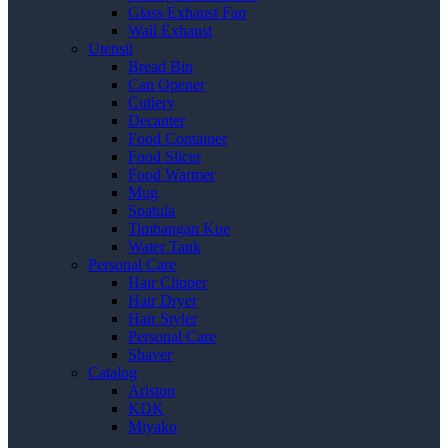
Glass Exhaust Fan
Wall Exhaust
Utensil
Bread Bin
Can Opener
Cutlery
Decanter
Food Container
Food Slicer
Food Warmer
Mug
Spatula
Timbangan Kue
Water Tank
Personal Care
Hair Clipper
Hair Dryer
Hair Styler
Personal Care
Shaver
Catalog
Ariston
KDK
Miyako