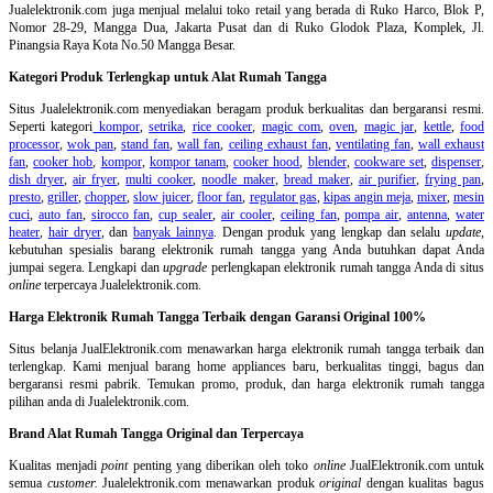
Jualelektronik.com juga menjual melalui toko retail yang berada di Ruko Harco, Blok P,
Nomor 28-29, Mangga Dua, Jakarta Pusat dan di Ruko Glodok Plaza, Komplek, Jl.
Pinangsia Raya Kota No.50 Mangga Besar.
Kategori Produk Terlengkap untuk Alat Rumah Tangga
Situs Jualelektronik.com menyediakan beragam produk berkualitas dan bergaransi resmi.
Seperti kategori
kompor
,
setrika
,
rice cooker
,
magic com
,
oven
,
magic jar
,
kettle
,
food
processor
,
wok pan
,
stand fan
,
wall fan
,
ceiling exhaust fan
,
ventilating fan
,
wall exhaust
fan
,
cooker hob
,
kompor
,
kompor tanam
,
cooker hood
,
blender
,
cookware set
,
dispenser
,
dish dryer
,
air fryer
,
multi cooker
,
noodle maker
,
bread maker
,
air purifier
,
frying pan
,
presto
,
griller
,
chopper
,
slow juicer
,
floor fan
,
regulator gas
,
kipas angin meja
,
mixer
,
mesin
cuci
,
auto fan
,
sirocco fan
,
cup sealer
,
air cooler
,
ceiling fan
,
pompa air
,
antenna
,
water
heater
,
hair dryer
, dan
banyak lainnya
. Dengan produk yang lengkap dan selalu
update
,
kebutuhan spesialis barang elektronik rumah tangga yang Anda butuhkan dapat Anda
jumpai segera. Lengkapi dan
upgrade
perlengkapan elektronik rumah tangga Anda di situs
online
terpercaya Jualelektronik.com.
Harga Elektronik Rumah Tangga Terbaik dengan Garansi Original 100%
Situs belanja
JualElektronik.com menawarkan harga elektronik rumah tangga terbaik dan
terlengkap. Kami menjual barang home appliances baru, berkualitas tinggi, bagus dan
bergaransi resmi pabrik. Temukan promo, produk, dan harga elektronik rumah tangga
pilihan anda di Jualelektronik.com.
Brand Alat Rumah Tangga Original dan Terpercaya
Kualitas menjadi
point
penting yang diberikan oleh toko
online
JualElektronik.com untuk
semua
customer.
Jualelektronik.com menawarkan produk
original
dengan kualitas bagus