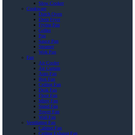
Slow Cooker
Cookware
Dutch Oven
Deep Fryer
Frying Pan
Griller
Pan
Sauce Pan
Steamer
Wok Pan
Fan
Air Cooler
Air Curtain
Auto Fan
Box Fan
Ceiling Fan
Desk Fan
Floor Fan
Misty Fan
Stand Fan
Tower Fan
Wall Fan
Ventilating Fan
Cabinet Fan
Ceiling Exhaust Fan