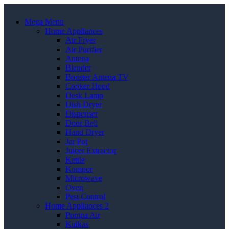
Mega Menu
Home Appliances
Air Fryer
Air Purifier
Antena
Blender
Booster Antena TV
Cooker Hood
Desk Lamp
Dish Dryer
Dispenser
Door Bell
Hand Dryer
Jar Pot
Juicer Extractor
Kettle
Kompor
Microwave
Oven
Pest Control
Home Appliances 2
Pompa Air
Kulkas