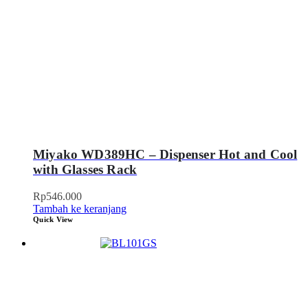
Miyako WD389HC – Dispenser Hot and Cool
with Glasses Rack
Rp
546.000
Tambah ke keranjang
Quick View