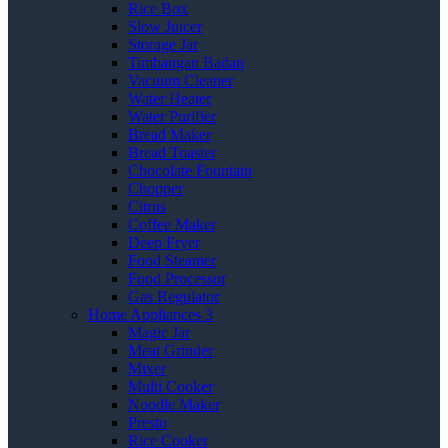
Rice Box
Slow Juicer
Storage Jar
Timbangan Badan
Vacuum Cleaner
Water Heater
Water Purifier
Bread Maker
Bread Toaster
Chocolate Fountain
Chopper
Citrus
Coffee Maker
Deep Fryer
Food Steamer
Food Processor
Gas Regulator
Home Appliances 3
Magic Jar
Meat Grinder
Mixer
Multi Cooker
Noodle Maker
Presto
Rice Cooker