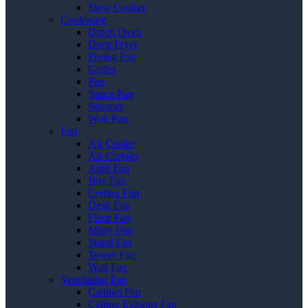
Slow Cooker
Cookware
Dutch Oven
Deep Fryer
Frying Pan
Griller
Pan
Sauce Pan
Steamer
Wok Pan
Fan
Air Cooler
Air Curtain
Auto Fan
Box Fan
Ceiling Fan
Desk Fan
Floor Fan
Misty Fan
Stand Fan
Tower Fan
Wall Fan
Ventilating Fan
Cabinet Fan
Ceiling Exhaust Fan