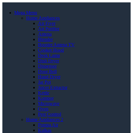
Mega Menu
Home Appliances
Air Fryer
Air Purifier
Antena
Blender
Booster Antena TV
Cooker Hood
Desk Lamp
Dish Dryer
Dispenser
Door Bell
Hand Dryer
Jar Pot
Juicer Extractor
Kettle
Kompor
Microwave
Oven
Pest Control
Home Appliances 2
Pompa Air
Kulkas