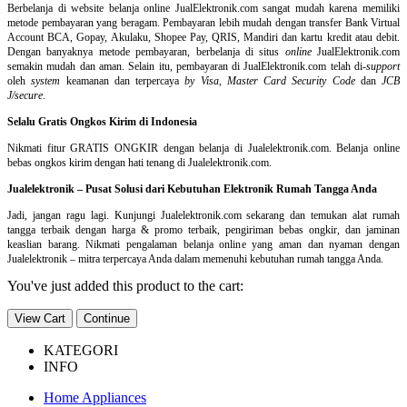
Berbelanja di
website belanja online
JualElektronik.com sangat mudah karena memiliki
metode pembayaran yang beragam. Pembayaran lebih mudah dengan transfer Bank Virtual
Account BCA, Gopay, Akulaku, Shopee Pay, QRIS, Mandiri dan kartu kredit atau debit.
Dengan banyaknya metode pembayaran, berbelanja di situs
online
JualElektronik.com
semakin mudah dan aman. Selain itu, pembayaran di JualElektronik.com telah di-
support
oleh
system
keamanan dan
terpercaya
by Visa
,
Master Card Security Code
dan
JCB
J/secure
.
Selalu Gratis Ongkos Kirim di Indonesia
Nikmati fitur GRATIS ONGKIR dengan belanja di Jualelektronik.com. Belanja online
bebas ongkos kirim dengan hati tenang di Jualelektronik.com.
Jualelektronik – Pusat Solusi dari Kebutuhan Elektronik Rumah Tangga Anda
Jadi, jangan ragu lagi. Kunjungi Jualelektronik.com sekarang dan temukan alat rumah
tangga terbaik dengan harga & promo terbaik, pengiriman bebas ongkir, dan jaminan
keaslian barang. Nikmati pengalaman belanja online yang aman dan nyaman dengan
Jualelektronik – mitra terpercaya Anda dalam memenuhi kebutuhan rumah tangga Anda.
You've just added this product to the cart:
View Cart
Continue
KATEGORI
INFO
Home Appliances