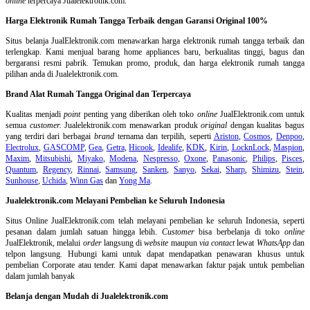
online
terpercaya Jualelektronik.com.
Harga Elektronik Rumah Tangga Terbaik dengan Garansi Original 100%
Situs belanja
JualElektronik.com menawarkan harga elektronik rumah tangga terbaik dan
terlengkap. Kami menjual barang home appliances baru, berkualitas tinggi, bagus dan
bergaransi resmi pabrik. Temukan promo, produk, dan harga elektronik rumah tangga
pilihan anda di Jualelektronik.com.
Brand Alat Rumah Tangga Original dan Terpercaya
Kualitas menjadi
point
penting yang diberikan oleh toko
online
JualElektronik.com untuk
semua
customer.
Jualelektronik.com menawarkan produk
original
dengan kualitas bagus
yang terdiri dari berbagai
brand
ternama dan terpilih, seperti
Ariston
,
Cosmos
,
Denpoo
,
Electrolux
,
GASCOMP
,
Gea
,
Getra
,
Hicook
,
Idealife
,
KDK
,
Kirin
,
LocknLock
,
Maspion
,
Maxim
,
Mitsubishi
,
Miyako
,
Modena
,
Nespresso
,
Oxone
,
Panasonic
,
Philips
,
Pisces
,
Quantum
,
Regency
,
Rinnai
,
Samsung
,
Sanken
,
Sanyo
,
Sekai
,
Sharp
,
Shimizu
,
Stein
,
Sunhouse
,
Uchida
,
Winn Gas
dan
Yong Ma
.
Jualelektronik.com Melayani Pembelian ke Seluruh Indonesia
Situs Online
JualElektronik.com telah melayani pembelian ke seluruh Indonesia, seperti
pesanan dalam jumlah satuan hingga lebih.
Customer
bisa berbelanja di toko
online
JualElektronik, melalui
order
langsung di
website
maupun
via contact
lewat
WhatsApp
dan
telpon langsung
.
Hubungi kami untuk dapat mendapatkan penawaran khusus untuk
pembelian Corporate atau tender. Kami dapat menawarkan faktur pajak untuk pembelian
dalam jumlah banyak
Belanja dengan Mudah di Jualelektronik.com