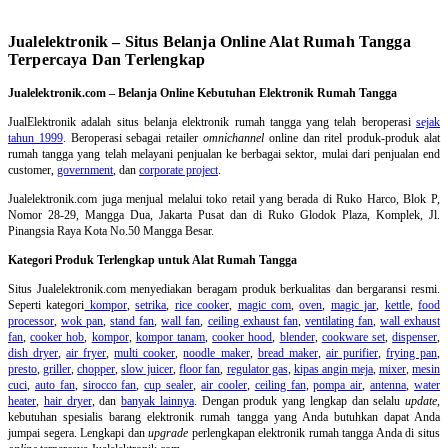
Jualelektronik – Situs Belanja Online Alat Rumah Tangga
Terpercaya Dan Terlengkap
Jualelektronik.com – Belanja Online Kebutuhan Elektronik Rumah Tangga
JualElektronik adalah
situs belanja elektronik rumah tangga
yang telah beroperasi
sejak
tahun 1999
. Beroperasi sebagai retailer
omnichannel
online dan ritel produk-produk alat
rumah tangga yang telah melayani penjualan ke berbagai sektor, mulai dari penjualan end
customer,
government
, dan
corporate project
.
Jualelektronik.com juga menjual melalui toko retail yang berada di Ruko Harco, Blok P,
Nomor 28-29, Mangga Dua, Jakarta Pusat dan di Ruko Glodok Plaza, Komplek, Jl.
Pinangsia Raya Kota No.50 Mangga Besar.
Kategori Produk Terlengkap untuk Alat Rumah Tangga
Situs Jualelektronik.com menyediakan beragam produk berkualitas dan bergaransi resmi.
Seperti kategori
kompor
,
setrika
,
rice cooker
,
magic com
,
oven
,
magic jar
,
kettle
,
food
processor
,
wok pan
,
stand fan
,
wall fan
,
ceiling exhaust fan
,
ventilating fan
,
wall exhaust
fan
,
cooker hob
,
kompor
,
kompor tanam
,
cooker hood
,
blender
,
cookware set
,
dispenser
,
dish dryer
,
air fryer
,
multi cooker
,
noodle maker
,
bread maker
,
air purifier
,
frying pan
,
presto
,
griller
,
chopper
,
slow juicer
,
floor fan
,
regulator gas
,
kipas angin meja
,
mixer
,
mesin
cuci
,
auto fan
,
sirocco fan
,
cup sealer
,
air cooler
,
ceiling fan
,
pompa air
,
antenna
,
water
heater
,
hair dryer
, dan
banyak lainnya
. Dengan produk yang lengkap dan selalu
update
,
kebutuhan spesialis barang elektronik rumah tangga yang Anda butuhkan dapat Anda
jumpai segera. Lengkapi dan
upgrade
perlengkapan elektronik rumah tangga Anda di situs