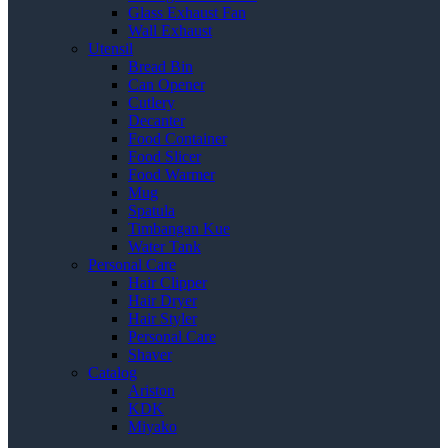
Glass Exhaust Fan
Wall Exhaust
Utensil
Bread Bin
Can Opener
Cutlery
Decanter
Food Container
Food Slicer
Food Warmer
Mug
Spatula
Timbangan Kue
Water Tank
Personal Care
Hair Clipper
Hair Dryer
Hair Styler
Personal Care
Shaver
Catalog
Ariston
KDK
Miyako