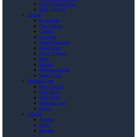
Glass Exhaust Fan
Wall Exhaust
Utensil
Bread Bin
Can Opener
Cutlery
Decanter
Food Container
Food Slicer
Food Warmer
Mug
Spatula
Timbangan Kue
Water Tank
Personal Care
Hair Clipper
Hair Dryer
Hair Styler
Personal Care
Shaver
Catalog
Ariston
KDK
Miyako