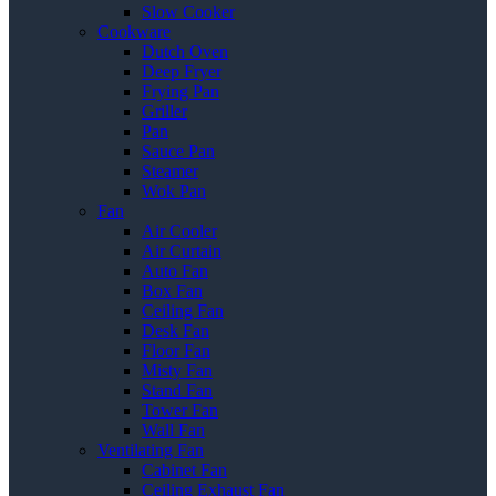
Slow Cooker
Cookware
Dutch Oven
Deep Fryer
Frying Pan
Griller
Pan
Sauce Pan
Steamer
Wok Pan
Fan
Air Cooler
Air Curtain
Auto Fan
Box Fan
Ceiling Fan
Desk Fan
Floor Fan
Misty Fan
Stand Fan
Tower Fan
Wall Fan
Ventilating Fan
Cabinet Fan
Ceiling Exhaust Fan