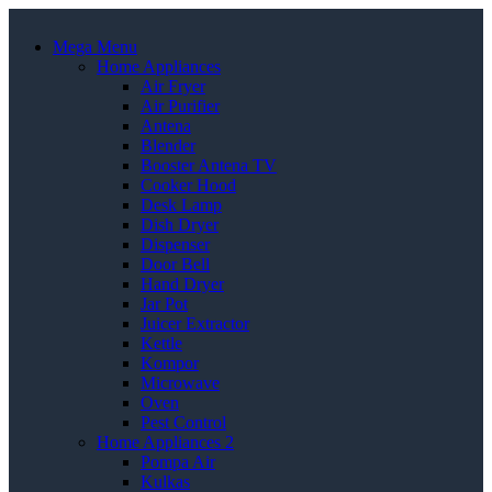
Mega Menu
Home Appliances
Air Fryer
Air Purifier
Antena
Blender
Booster Antena TV
Cooker Hood
Desk Lamp
Dish Dryer
Dispenser
Door Bell
Hand Dryer
Jar Pot
Juicer Extractor
Kettle
Kompor
Microwave
Oven
Pest Control
Home Appliances 2
Pompa Air
Kulkas