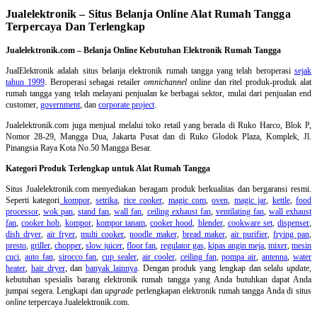
Jualelektronik – Situs Belanja Online Alat Rumah Tangga
Terpercaya Dan Terlengkap
Jualelektronik.com – Belanja Online Kebutuhan Elektronik Rumah Tangga
JualElektronik adalah
situs belanja elektronik rumah tangga
yang telah beroperasi
sejak
tahun 1999
. Beroperasi sebagai retailer
omnichannel
online dan ritel produk-produk alat
rumah tangga yang telah melayani penjualan ke berbagai sektor, mulai dari penjualan end
customer,
government
, dan
corporate project
.
Jualelektronik.com juga menjual melalui toko retail yang berada di Ruko Harco, Blok P,
Nomor 28-29, Mangga Dua, Jakarta Pusat dan di Ruko Glodok Plaza, Komplek, Jl.
Pinangsia Raya Kota No.50 Mangga Besar.
Kategori Produk Terlengkap untuk Alat Rumah Tangga
Situs Jualelektronik.com menyediakan beragam produk berkualitas dan bergaransi resmi.
Seperti kategori
kompor
,
setrika
,
rice cooker
,
magic com
,
oven
,
magic jar
,
kettle
,
food
processor
,
wok pan
,
stand fan
,
wall fan
,
ceiling exhaust fan
,
ventilating fan
,
wall exhaust
fan
,
cooker hob
,
kompor
,
kompor tanam
,
cooker hood
,
blender
,
cookware set
,
dispenser
,
dish dryer
,
air fryer
,
multi cooker
,
noodle maker
,
bread maker
,
air purifier
,
frying pan
,
presto
,
griller
,
chopper
,
slow juicer
,
floor fan
,
regulator gas
,
kipas angin meja
,
mixer
,
mesin
cuci
,
auto fan
,
sirocco fan
,
cup sealer
,
air cooler
,
ceiling fan
,
pompa air
,
antenna
,
water
heater
,
hair dryer
, dan
banyak lainnya
. Dengan produk yang lengkap dan selalu
update
,
kebutuhan spesialis barang elektronik rumah tangga yang Anda butuhkan dapat Anda
jumpai segera. Lengkapi dan
upgrade
perlengkapan elektronik rumah tangga Anda di situs
online
terpercaya Jualelektronik.com.