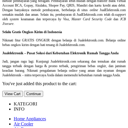
metode pembayaran yang beragam. Pembayaran lebih mudah dengan transfer Bank Virtual
Account BCA, Gopay, Akulaku, Shopee Pay, QRIS, Mandiri dan kartu kredit atau debit.
Dengan banyaknya metode pembayaran, berbelanja di situs
online
JualElektronik.com
semakin mudah dan aman. Selain itu, pembayaran di JualElektronik.com telah di-
support
oleh
system
keamanan dan
terpercaya
by Visa
,
Master Card Security Code
dan
JCB
J/secure
.
Selalu Gratis Ongkos Kirim di Indonesia
Nikmati fitur GRATIS ONGKIR dengan belanja di Jualelektronik.com. Belanja online
bebas ongkos kirim dengan hati tenang di Jualelektronik.com.
Jualelektronik – Pusat Solusi dari Kebutuhan Elektronik Rumah Tangga Anda
Jadi, jangan ragu lagi. Kunjungi Jualelektronik.com sekarang dan temukan alat rumah
tangga terbaik dengan harga & promo terbaik, pengiriman bebas ongkir, dan jaminan
keaslian barang. Nikmati pengalaman belanja online yang aman dan nyaman dengan
Jualelektronik – mitra terpercaya Anda dalam memenuhi kebutuhan rumah tangga Anda.
You've just added this product to the cart:
View Cart
Continue
KATEGORI
INFO
Home Appliances
Air Cooler