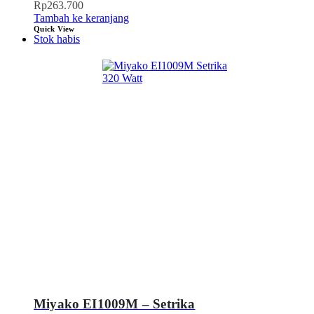
Rp
263.700
Tambah ke keranjang
Quick View
Stok habis
Miyako EI1009M – Setrika