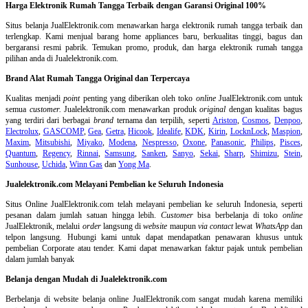
Harga Elektronik Rumah Tangga Terbaik dengan Garansi Original 100%
Situs belanja
JualElektronik.com menawarkan harga elektronik rumah tangga terbaik dan
terlengkap. Kami menjual barang home appliances baru, berkualitas tinggi, bagus dan
bergaransi resmi pabrik. Temukan promo, produk, dan harga elektronik rumah tangga
pilihan anda di Jualelektronik.com.
Brand Alat Rumah Tangga Original dan Terpercaya
Kualitas menjadi
point
penting yang diberikan oleh toko
online
JualElektronik.com untuk
semua
customer.
Jualelektronik.com menawarkan produk
original
dengan kualitas bagus
yang terdiri dari berbagai
brand
ternama dan terpilih, seperti
Ariston
,
Cosmos
,
Denpoo
,
Electrolux
,
GASCOMP
,
Gea
,
Getra
,
Hicook
,
Idealife
,
KDK
,
Kirin
,
LocknLock
,
Maspion
,
Maxim
,
Mitsubishi
,
Miyako
,
Modena
,
Nespresso
,
Oxone
,
Panasonic
,
Philips
,
Pisces
,
Quantum
,
Regency
,
Rinnai
,
Samsung
,
Sanken
,
Sanyo
,
Sekai
,
Sharp
,
Shimizu
,
Stein
,
Sunhouse
,
Uchida
,
Winn Gas
dan
Yong Ma
.
Jualelektronik.com Melayani Pembelian ke Seluruh Indonesia
Situs Online
JualElektronik.com telah melayani pembelian ke seluruh Indonesia, seperti
pesanan dalam jumlah satuan hingga lebih.
Customer
bisa berbelanja di toko
online
JualElektronik, melalui
order
langsung di
website
maupun
via contact
lewat
WhatsApp
dan
telpon langsung
.
Hubungi kami untuk dapat mendapatkan penawaran khusus untuk
pembelian Corporate atau tender. Kami dapat menawarkan faktur pajak untuk pembelian
dalam jumlah banyak
Belanja dengan Mudah di Jualelektronik.com
Berbelanja di
website belanja online
JualElektronik.com sangat mudah karena memiliki