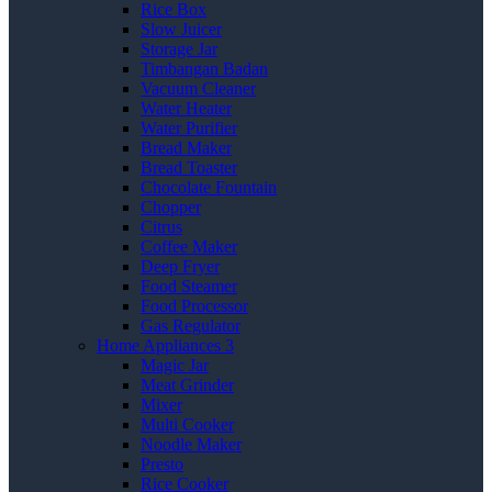
Rice Box
Slow Juicer
Storage Jar
Timbangan Badan
Vacuum Cleaner
Water Heater
Water Purifier
Bread Maker
Bread Toaster
Chocolate Fountain
Chopper
Citrus
Coffee Maker
Deep Fryer
Food Steamer
Food Processor
Gas Regulator
Home Appliances 3
Magic Jar
Meat Grinder
Mixer
Multi Cooker
Noodle Maker
Presto
Rice Cooker