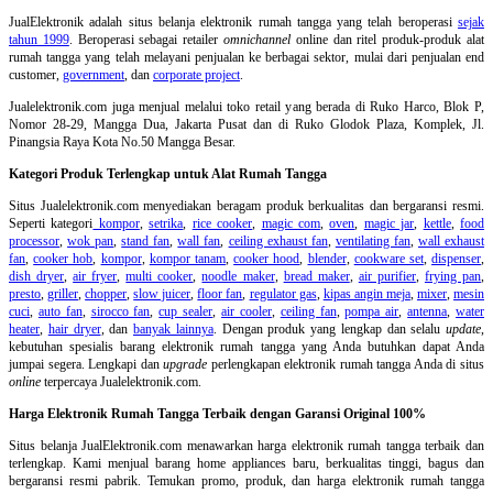
JualElektronik adalah
situs belanja elektronik rumah tangga
yang telah beroperasi
sejak
tahun 1999
. Beroperasi sebagai retailer
omnichannel
online dan ritel produk-produk alat
rumah tangga yang telah melayani penjualan ke berbagai sektor, mulai dari penjualan end
customer,
government
, dan
corporate project
.
Jualelektronik.com juga menjual melalui toko retail yang berada di Ruko Harco, Blok P,
Nomor 28-29, Mangga Dua, Jakarta Pusat dan di Ruko Glodok Plaza, Komplek, Jl.
Pinangsia Raya Kota No.50 Mangga Besar.
Kategori Produk Terlengkap untuk Alat Rumah Tangga
Situs Jualelektronik.com menyediakan beragam produk berkualitas dan bergaransi resmi.
Seperti kategori
kompor
,
setrika
,
rice cooker
,
magic com
,
oven
,
magic jar
,
kettle
,
food
processor
,
wok pan
,
stand fan
,
wall fan
,
ceiling exhaust fan
,
ventilating fan
,
wall exhaust
fan
,
cooker hob
,
kompor
,
kompor tanam
,
cooker hood
,
blender
,
cookware set
,
dispenser
,
dish dryer
,
air fryer
,
multi cooker
,
noodle maker
,
bread maker
,
air purifier
,
frying pan
,
presto
,
griller
,
chopper
,
slow juicer
,
floor fan
,
regulator gas
,
kipas angin meja
,
mixer
,
mesin
cuci
,
auto fan
,
sirocco fan
,
cup sealer
,
air cooler
,
ceiling fan
,
pompa air
,
antenna
,
water
heater
,
hair dryer
, dan
banyak lainnya
. Dengan produk yang lengkap dan selalu
update
,
kebutuhan spesialis barang elektronik rumah tangga yang Anda butuhkan dapat Anda
jumpai segera. Lengkapi dan
upgrade
perlengkapan elektronik rumah tangga Anda di situs
online
terpercaya Jualelektronik.com.
Harga Elektronik Rumah Tangga Terbaik dengan Garansi Original 100%
Situs belanja
JualElektronik.com menawarkan harga elektronik rumah tangga terbaik dan
terlengkap. Kami menjual barang home appliances baru, berkualitas tinggi, bagus dan
bergaransi resmi pabrik. Temukan promo, produk, dan harga elektronik rumah tangga