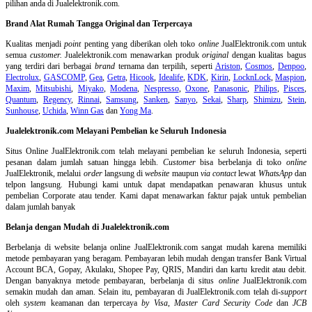
pilihan anda di Jualelektronik.com.
Brand Alat Rumah Tangga Original dan Terpercaya
Kualitas menjadi
point
penting yang diberikan oleh toko
online
JualElektronik.com untuk
semua
customer.
Jualelektronik.com menawarkan produk
original
dengan kualitas bagus
yang terdiri dari berbagai
brand
ternama dan terpilih, seperti
Ariston
,
Cosmos
,
Denpoo
,
Electrolux
,
GASCOMP
,
Gea
,
Getra
,
Hicook
,
Idealife
,
KDK
,
Kirin
,
LocknLock
,
Maspion
,
Maxim
,
Mitsubishi
,
Miyako
,
Modena
,
Nespresso
,
Oxone
,
Panasonic
,
Philips
,
Pisces
,
Quantum
,
Regency
,
Rinnai
,
Samsung
,
Sanken
,
Sanyo
,
Sekai
,
Sharp
,
Shimizu
,
Stein
,
Sunhouse
,
Uchida
,
Winn Gas
dan
Yong Ma
.
Jualelektronik.com Melayani Pembelian ke Seluruh Indonesia
Situs Online
JualElektronik.com telah melayani pembelian ke seluruh Indonesia, seperti
pesanan dalam jumlah satuan hingga lebih.
Customer
bisa berbelanja di toko
online
JualElektronik, melalui
order
langsung di
website
maupun
via contact
lewat
WhatsApp
dan
telpon langsung
.
Hubungi kami untuk dapat mendapatkan penawaran khusus untuk
pembelian Corporate atau tender. Kami dapat menawarkan faktur pajak untuk pembelian
dalam jumlah banyak
Belanja dengan Mudah di Jualelektronik.com
Berbelanja di
website belanja online
JualElektronik.com sangat mudah karena memiliki
metode pembayaran yang beragam. Pembayaran lebih mudah dengan transfer Bank Virtual
Account BCA, Gopay, Akulaku, Shopee Pay, QRIS, Mandiri dan kartu kredit atau debit.
Dengan banyaknya metode pembayaran, berbelanja di situs
online
JualElektronik.com
semakin mudah dan aman. Selain itu, pembayaran di JualElektronik.com telah di-
support
oleh
system
keamanan dan
terpercaya
by Visa
,
Master Card Security Code
dan
JCB