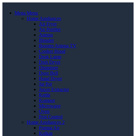
Mega Menu
Home Appliances
Air Fryer
Air Purifier
Antena
Blender
Booster Antena TV
Cooker Hood
Desk Lamp
Dish Dryer
Dispenser
Door Bell
Hand Dryer
Jar Pot
Juicer Extractor
Kettle
Kompor
Microwave
Oven
Pest Control
Home Appliances 2
Pompa Air
Kulkas