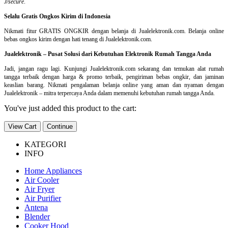
J/secure
.
Selalu Gratis Ongkos Kirim di Indonesia
Nikmati fitur GRATIS ONGKIR dengan belanja di Jualelektronik.com. Belanja online
bebas ongkos kirim dengan hati tenang di Jualelektronik.com.
Jualelektronik – Pusat Solusi dari Kebutuhan Elektronik Rumah Tangga Anda
Jadi, jangan ragu lagi. Kunjungi Jualelektronik.com sekarang dan temukan alat rumah
tangga terbaik dengan harga & promo terbaik, pengiriman bebas ongkir, dan jaminan
keaslian barang. Nikmati pengalaman belanja online yang aman dan nyaman dengan
Jualelektronik – mitra terpercaya Anda dalam memenuhi kebutuhan rumah tangga Anda.
You've just added this product to the cart:
View Cart
Continue
KATEGORI
INFO
Home Appliances
Air Cooler
Air Fryer
Air Purifier
Antena
Blender
Cooker Hood