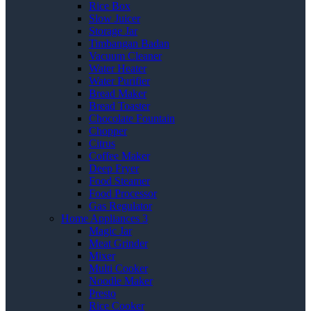
Rice Box
Slow Juicer
Storage Jar
Timbangan Badan
Vacuum Cleaner
Water Heater
Water Purifier
Bread Maker
Bread Toaster
Chocolate Fountain
Chopper
Citrus
Coffee Maker
Deep Fryer
Food Steamer
Food Processor
Gas Regulator
Home Appliances 3
Magic Jar
Meat Grinder
Mixer
Multi Cooker
Noodle Maker
Presto
Rice Cooker