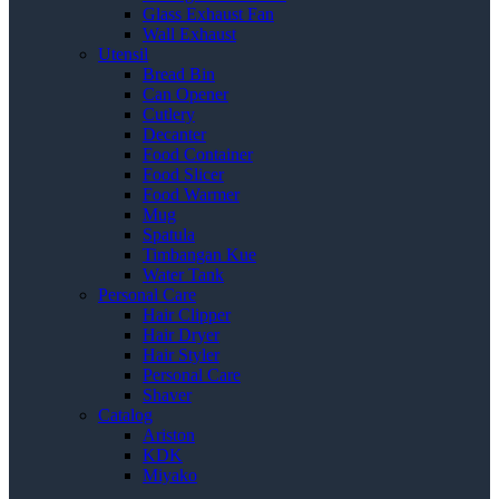
Glass Exhaust Fan
Wall Exhaust
Utensil
Bread Bin
Can Opener
Cutlery
Decanter
Food Container
Food Slicer
Food Warmer
Mug
Spatula
Timbangan Kue
Water Tank
Personal Care
Hair Clipper
Hair Dryer
Hair Styler
Personal Care
Shaver
Catalog
Ariston
KDK
Miyako