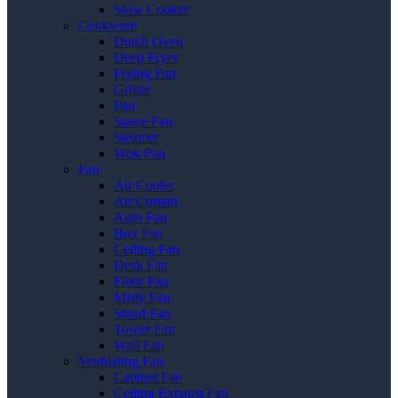
Slow Cooker
Cookware
Dutch Oven
Deep Fryer
Frying Pan
Griller
Pan
Sauce Pan
Steamer
Wok Pan
Fan
Air Cooler
Air Curtain
Auto Fan
Box Fan
Ceiling Fan
Desk Fan
Floor Fan
Misty Fan
Stand Fan
Tower Fan
Wall Fan
Ventilating Fan
Cabinet Fan
Ceiling Exhaust Fan