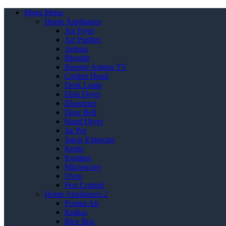
Mega Menu
Home Appliances
Air Fryer
Air Purifier
Antena
Blender
Booster Antena TV
Cooker Hood
Desk Lamp
Dish Dryer
Dispenser
Door Bell
Hand Dryer
Jar Pot
Juicer Extractor
Kettle
Kompor
Microwave
Oven
Pest Control
Home Appliances 2
Pompa Air
Kulkas
Rice Box