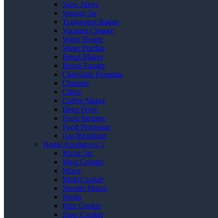
Slow Juicer
Storage Jar
Timbangan Badan
Vacuum Cleaner
Water Heater
Water Purifier
Bread Maker
Bread Toaster
Chocolate Fountain
Chopper
Citrus
Coffee Maker
Deep Fryer
Food Steamer
Food Processor
Gas Regulator
Home Appliances 3
Magic Jar
Meat Grinder
Mixer
Multi Cooker
Noodle Maker
Presto
Rice Cooker
Slow Cooker