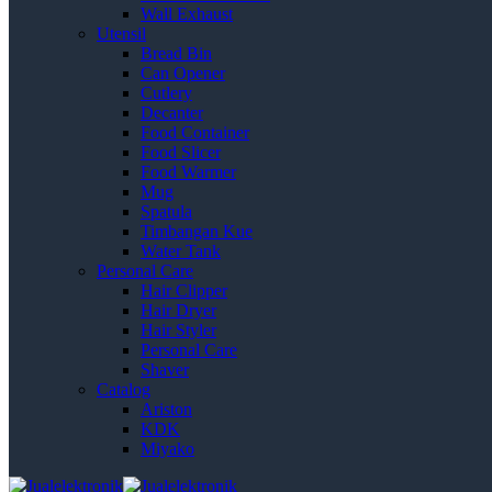
Wall Exhaust
Utensil
Bread Bin
Can Opener
Cutlery
Decanter
Food Container
Food Slicer
Food Warmer
Mug
Spatula
Timbangan Kue
Water Tank
Personal Care
Hair Clipper
Hair Dryer
Hair Styler
Personal Care
Shaver
Catalog
Ariston
KDK
Miyako