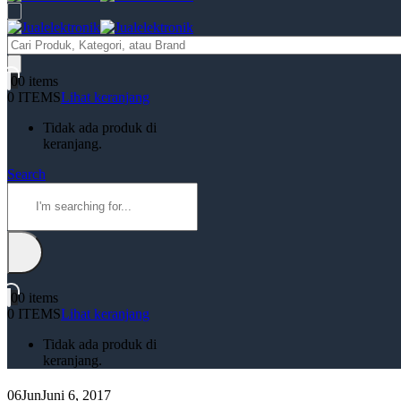
Products
search
0
0 items
0 ITEMS
Lihat keranjang
Tidak ada produk di
keranjang.
Search
0
0 items
0 ITEMS
Lihat keranjang
Tidak ada produk di
keranjang.
06
Jun
Juni 6, 2017