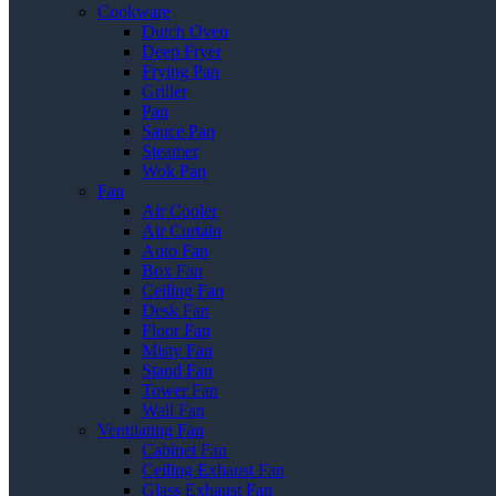
Cookware
Dutch Oven
Deep Fryer
Frying Pan
Griller
Pan
Sauce Pan
Steamer
Wok Pan
Fan
Air Cooler
Air Curtain
Auto Fan
Box Fan
Ceiling Fan
Desk Fan
Floor Fan
Misty Fan
Stand Fan
Tower Fan
Wall Fan
Ventilating Fan
Cabinet Fan
Ceiling Exhaust Fan
Glass Exhaust Fan