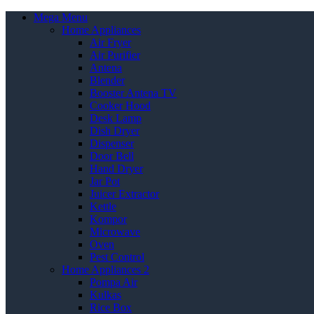
Mega Menu
Home Appliances
Air Fryer
Air Purifier
Antena
Blender
Booster Antena TV
Cooker Hood
Desk Lamp
Dish Dryer
Dispenser
Door Bell
Hand Dryer
Jar Pot
Juicer Extractor
Kettle
Kompor
Microwave
Oven
Pest Control
Home Appliances 2
Pompa Air
Kulkas
Rice Box