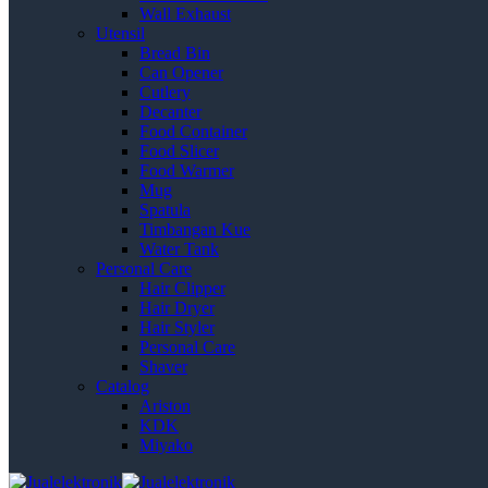
Wall Exhaust
Utensil
Bread Bin
Can Opener
Cutlery
Decanter
Food Container
Food Slicer
Food Warmer
Mug
Spatula
Timbangan Kue
Water Tank
Personal Care
Hair Clipper
Hair Dryer
Hair Styler
Personal Care
Shaver
Catalog
Ariston
KDK
Miyako