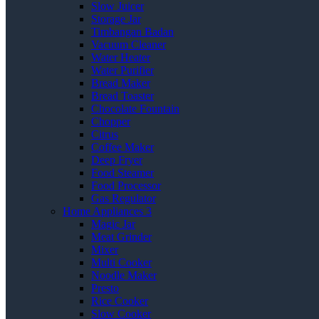
Slow Juicer
Storage Jar
Timbangan Badan
Vacuum Cleaner
Water Heater
Water Purifier
Bread Maker
Bread Toaster
Chocolate Fountain
Chopper
Citrus
Coffee Maker
Deep Fryer
Food Steamer
Food Processor
Gas Regulator
Home Appliances 3
Magic Jar
Meat Grinder
Mixer
Multi Cooker
Noodle Maker
Presto
Rice Cooker
Slow Cooker