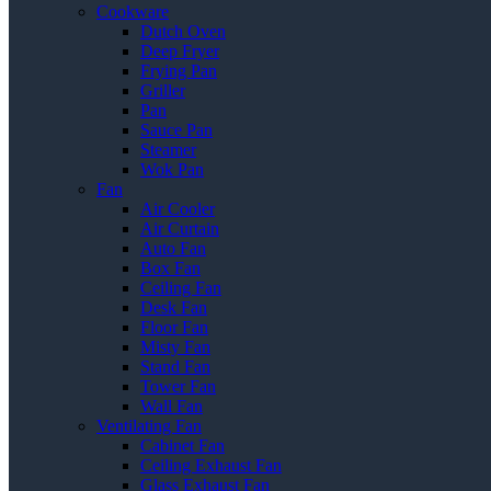
Cookware
Dutch Oven
Deep Fryer
Frying Pan
Griller
Pan
Sauce Pan
Steamer
Wok Pan
Fan
Air Cooler
Air Curtain
Auto Fan
Box Fan
Ceiling Fan
Desk Fan
Floor Fan
Misty Fan
Stand Fan
Tower Fan
Wall Fan
Ventilating Fan
Cabinet Fan
Ceiling Exhaust Fan
Glass Exhaust Fan