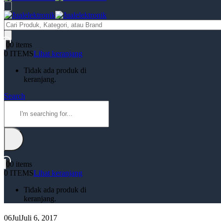
Products
search
0
0 items
0 ITEMS
Lihat keranjang
Tidak ada produk di
keranjang.
Search
0
0 items
0 ITEMS
Lihat keranjang
Tidak ada produk di
keranjang.
06
Jul
Juli 6, 2017