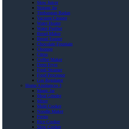
Slow Juicer
Storage Jar
Timbangan Badan
Vacuum Cleaner
Water Heater
Water Purifier
Bread Maker
Bread Toaster
Chocolate Fountain
Chopper
Citrus
Coffee Maker
Deep Fryer
Food Steamer
Food Processor
Gas Regulator
Home Appliances 3
Magic Jar
Meat Grinder
Mixer
Multi Cooker
Noodle Maker
Presto
Rice Cooker
Slow Cooker