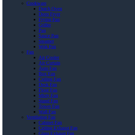
Cookware
Dutch Oven
Deep Fryer
Frying Pan
Griller
Pan
Sauce Pan
Steamer
Wok Pan
Fan
Air Cooler
Air Curtain
Auto Fan
Box Fan
Ceiling Fan
Desk Fan
Floor Fan
Misty Fan
Stand Fan
Tower Fan
Wall Fan
Ventilating Fan
Cabinet Fan
Ceiling Exhaust Fan
Glass Exhaust Fan