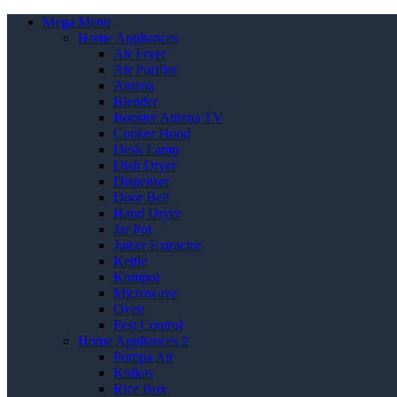
Mega Menu
Home Appliances
Air Fryer
Air Purifier
Antena
Blender
Booster Antena TV
Cooker Hood
Desk Lamp
Dish Dryer
Dispenser
Door Bell
Hand Dryer
Jar Pot
Juicer Extractor
Kettle
Kompor
Microwave
Oven
Pest Control
Home Appliances 2
Pompa Air
Kulkas
Rice Box