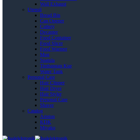
Wall Exhaust
Utensil
Bread Bin
Can Opener
Cutlery
Decanter
Food Container
Food Slicer
Food Warmer
Mug
Spatula
Timbangan Kue
Water Tank
Personal Care
Hair Clipper
Hair Dryer
Hair Styler
Personal Care
Shaver
Catalog
Ariston
KDK
Miyako