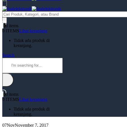
Products
search
0
0 items
0 ITEMS
Lihat keranjang
Tidak ada produk di
keranjang.
Search
0
0 items
0 ITEMS
Lihat keranjang
Tidak ada produk di
keranjang.
07
Nov
November 7, 2017