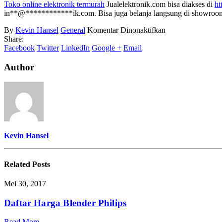
Toko online elektronik termurah
Jualelektronik.com bisa diakses di
ht
in
**
@
************
ik.com
. Bisa juga belanja langsung di showro
pada
By
Kevin Hansel
General
Komentar Dinonaktifkan
Toko
Share:
Elektronik
Facebook
Twitter
LinkedIn
Google +
Email
Online
Murah
Author
Kevin Hansel
Related
Posts
Mei 30, 2017
Daftar Harga Blender Philips
Read More