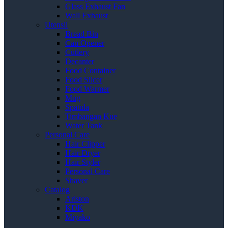
Glass Exhaust Fan
Wall Exhaust
Utensil
Bread Bin
Can Opener
Cutlery
Decanter
Food Container
Food Slicer
Food Warmer
Mug
Spatula
Timbangan Kue
Water Tank
Personal Care
Hair Clipper
Hair Dryer
Hair Styler
Personal Care
Shaver
Catalog
Ariston
KDK
Miyako