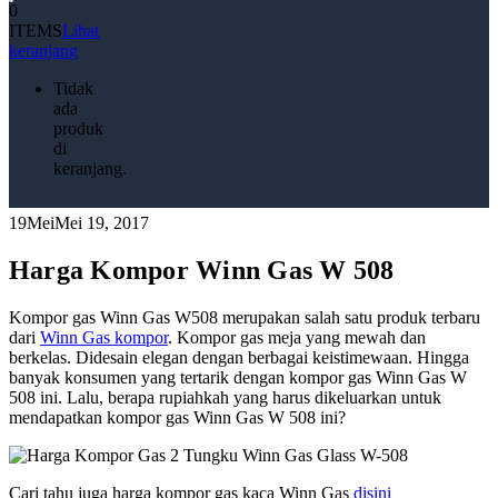
0
ITEMS
Lihat
keranjang
Tidak
ada
produk
di
keranjang.
19
Mei
Mei 19, 2017
Harga Kompor Winn Gas W 508
Kompor gas Winn Gas W508 merupakan salah satu produk terbaru
dari
Winn Gas kompor
. Kompor gas meja yang mewah dan
berkelas. Didesain elegan dengan berbagai keistimewaan. Hingga
banyak konsumen yang tertarik dengan kompor gas Winn Gas W
508 ini. Lalu, berapa rupiahkah yang harus dikeluarkan untuk
mendapatkan kompor gas Winn Gas W 508 ini?
Cari tahu juga harga kompor gas kaca Winn Gas
disini