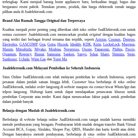
terlengkap. Kami menjual barang home appliances baru, berkualitas tinggi, bagus dan
bergaransi resmi pabrik. Temukan promo, produk, dan harga elektronik rumah tangga
pilihan anda di Jualelektronik.com.
Brand Alat Rumah Tangga Original dan Terpercaya
Kualitas menjadi
point
penting yang diberikan oleh toko
online
JualElektronik.com untuk
semua
customer.
Jualelektronik.com menawarkan produk
original
dengan kualitas bagus
yang terdiri dari berbagai
brand
ternama dan terpilih, seperti
Ariston
,
Cosmos
,
Denpoo
,
Electrolux
,
GASCOMP
,
Gea
,
Getra
,
Hicook
,
Idealife
,
KDK
,
Kirin
,
LocknLock
,
Maspion
,
Maxim
,
Mitsubishi
,
Miyako
,
Modena
,
Nespresso
,
Oxone
,
Panasonic
,
Philips
,
Pisces
,
Quantum
,
Regency
,
Rinnai
,
Samsung
,
Sanken
,
Sanyo
,
Sekai
,
Sharp
,
Shimizu
,
Stein
,
Sunhouse
,
Uchida
,
Winn Gas
dan
Yong Ma
.
Jualelektronik.com Melayani Pembelian ke Seluruh Indonesia
Situs Online
JualElektronik.com telah melayani pembelian ke seluruh Indonesia, seperti
pesanan dalam jumlah satuan hingga lebih.
Customer
bisa berbelanja di toko
online
JualElektronik, melalui
order
langsung di
website
maupun
via contact
lewat
WhatsApp
dan
telpon langsung
.
Hubungi kami untuk dapat mendapatkan penawaran khusus untuk
pembelian Corporate atau tender. Kami dapat menawarkan faktur pajak untuk pembelian
dalam jumlah banyak
Belanja dengan Mudah di Jualelektronik.com
Berbelanja di
website belanja online
JualElektronik.com sangat mudah karena memiliki
metode pembayaran yang beragam. Pembayaran lebih mudah dengan transfer Bank Virtual
Account BCA, Gopay, Akulaku, Shopee Pay, QRIS, Mandiri dan kartu kredit atau debit.
Dengan banyaknya metode pembayaran, berbelanja di situs
online
JualElektronik.com