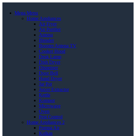
Mega Menu
Home Appliances
Air Fryer
Air Purifier
Antena
Blender
Booster Antena TV
Cooker Hood
Desk Lamp
Dish Dryer
Dispenser
Door Bell
Hand Dryer
Jar Pot
Juicer Extractor
Kettle
Kompor
Microwave
Oven
Pest Control
Home Appliances 2
Pompa Air
Kulkas