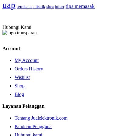
uap
tips memasak
setrika uap listrik
slow juicer
Hubungi Kami
Account
My Account
Orders History
Wishlist
Shop
Blog
Layanan Pelanggan
Tentang Jualelektronik.com
Panduan Pengguna
Hubungi kami