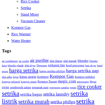
Rice Cooker
Setrika
Stand Mixer
Vacuum Cleaner
Kompor Gas
Rice Warmer
Water Heater
Tags
air purifier
blender
alat dapur
alat masak
air conditioner
air cooler
blender
exhaust fan
food processor
kaca
blender plastik
dish dryer
Dispenser
hair dryer
hand
harga setrika
harga setrika uap
harga setrika philips
mixer
Kompor Gas
kipas angin
kompor
kompor induksi
idul adha
kipas
magic com
Kompor Tanam
kompor infrared
kompor rinnai
microwave
Mpasi
rice cooker
oven
pembersih udara
penanak nasi
pengering rambut
presto
setrika
setrika
setrika laundry
setrika bagus
setrika
listrik
setrika murah
setrika philips