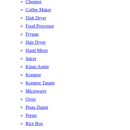
Chopper
Coffee Maker
Dish Dryer
Food Processor
Frypan
Hair Dryer
Hand Mixer
Juicer
Kipas Angin
Kompor
Kompor Tanam
Microwave
Oven
Pisau Dapur
Presto
Rice Box