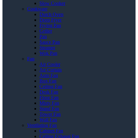
Slow Cooker
Cookware
Dutch Oven
Deep Fryer
Frying Pan
Griller
Pan
Sauce Pan
Steamer
Wok Pan
Fan
Air Cooler
Air Curtain
Auto Fan
Box Fan
Ceiling Fan
Desk Fan
Floor Fan
Misty Fan
Stand Fan
Tower Fan
Wall Fan
Ventilating Fan
Cabinet Fan
Ceiling Exhaust Fan