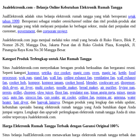
Jualelektronik.com – Belanja Online Kebutuhan Elektronik Rumah Tangga
JualElektronik adalah
situs belanja elektronik rumah tangga
yang telah beroperasi
sejak
tahun 1999
. Beroperasi sebagai retailer
omnichannel
online dan ritel produk-produk alat
rumah tangga yang telah melayani penjualan ke berbagai sektor, mulai dari penjualan end
customer,
government
, dan
corporate project
.
Jualelektronik.com juga menjual melalui toko retail yang berada di Ruko Harco, Blok P,
Nomor 28-29, Mangga Dua, Jakarta Pusat dan di Ruko Glodok Plaza, Komplek, Jl.
Pinangsia Raya Kota No.50 Mangga Besar.
Kategori Produk Terlengkap untuk Alat Rumah Tangga
Situs Jualelektronik.com menyediakan beragam produk berkualitas dan bergaransi resmi.
Seperti kategori
kompor
,
setrika
,
rice cooker
,
magic com
,
oven
,
magic jar
,
kettle
,
food
processor
,
wok pan
,
stand fan
,
wall fan
,
ceiling exhaust fan
,
ventilating fan
,
wall exhaust
fan
,
cooker hob
,
kompor
,
kompor tanam
,
cooker hood
,
blender
,
cookware set
,
dispenser
,
dish dryer
,
air fryer
,
multi cooker
,
noodle maker
,
bread maker
,
air purifier
,
frying pan
,
presto
,
griller
,
chopper
,
slow juicer
,
floor fan
,
regulator gas
,
kipas angin meja
,
mixer
,
mesin
cuci
,
auto fan
,
sirocco fan
,
cup sealer
,
air cooler
,
ceiling fan
,
pompa air
,
antenna
,
water
heater
,
hair dryer
, dan
banyak lainnya
. Dengan produk yang lengkap dan selalu
update
,
kebutuhan spesialis barang elektronik rumah tangga yang Anda butuhkan dapat Anda
jumpai segera. Lengkapi dan
upgrade
perlengkapan elektronik rumah tangga Anda di situs
online
terpercaya Jualelektronik.com.
Harga Elektronik Rumah Tangga Terbaik dengan Garansi Original 100%
Situs belanja
JualElektronik.com menawarkan harga elektronik rumah tangga terbaik dan