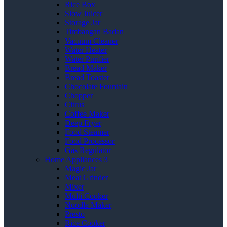
Rice Box
Slow Juicer
Storage Jar
Timbangan Badan
Vacuum Cleaner
Water Heater
Water Purifier
Bread Maker
Bread Toaster
Chocolate Fountain
Chopper
Citrus
Coffee Maker
Deep Fryer
Food Steamer
Food Processor
Gas Regulator
Home Appliances 3
Magic Jar
Meat Grinder
Mixer
Multi Cooker
Noodle Maker
Presto
Rice Cooker