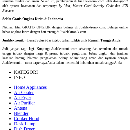
semakin mudah dan aman. Selain itu, pembayaran di JualElektronik.com telah di-
support
oleh
system
keamanan dan
terpercaya
by Visa
,
Master Card Security Code
dan
JCB
J/secure
.
Selalu Gratis Ongkos Kirim di Indonesia
Nikmati fitur GRATIS ONGKIR dengan belanja di Jualelektronik.com. Belanja online
bebas ongkos kirim dengan hati tenang di Jualelektronik.com.
Jualelektronik – Pusat Solusi dari Kebutuhan Elektronik Rumah Tangga Anda
Jadi, jangan ragu lagi. Kunjungi Jualelektronik.com sekarang dan temukan alat rumah
tangga terbaik dengan harga & promo terbaik, pengiriman bebas ongkir, dan jaminan
keaslian barang. Nikmati pengalaman belanja online yang aman dan nyaman dengan
Jualelektronik – mitra terpercaya Anda dalam memenuhi kebutuhan rumah tangga Anda.
KATEGORI
INFO
Home Appliances
Air Cooler
Air Fryer
Air Purifier
Antena
Blender
Cooker Hood
Desk Lamp
Dish Dryer