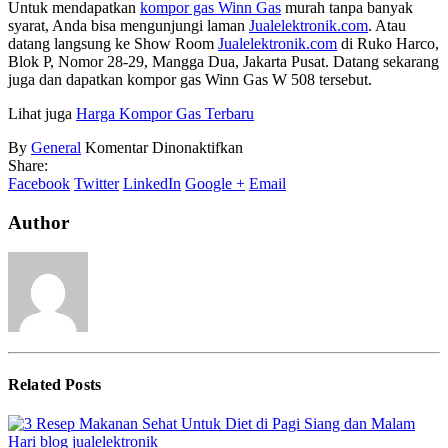
Untuk mendapatkan
kompor gas Winn Gas
murah tanpa banyak
syarat, Anda bisa mengunjungi laman
Jualelektronik.com
. Atau
datang langsung ke Show Room
Jualelektronik.com
di Ruko Harco,
Blok P, Nomor 28-29, Mangga Dua, Jakarta Pusat. Datang sekarang
juga dan dapatkan kompor gas Winn Gas W 508 tersebut.
Lihat juga
Harga Kompor Gas Terbaru
pada
By
General
Komentar Dinonaktifkan
Harga
Share:
Kompor
Facebook
Twitter
LinkedIn
Google +
Email
Winn
Gas
Author
W
508
Related
Posts