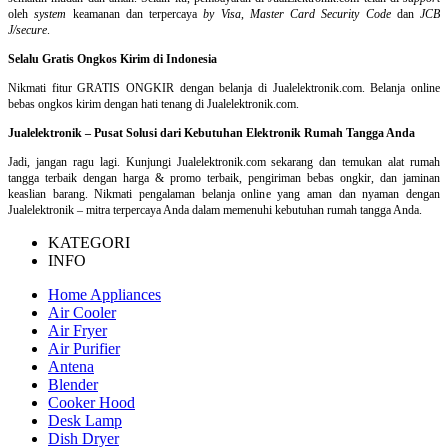
oleh
system
keamanan dan
terpercaya
by Visa
,
Master Card Security Code
dan
JCB
J/secure
.
Selalu Gratis Ongkos Kirim di Indonesia
Nikmati fitur GRATIS ONGKIR dengan belanja di Jualelektronik.com. Belanja online
bebas ongkos kirim dengan hati tenang di Jualelektronik.com.
Jualelektronik – Pusat Solusi dari Kebutuhan Elektronik Rumah Tangga Anda
Jadi, jangan ragu lagi. Kunjungi Jualelektronik.com sekarang dan temukan alat rumah
tangga terbaik dengan harga & promo terbaik, pengiriman bebas ongkir, dan jaminan
keaslian barang. Nikmati pengalaman belanja online yang aman dan nyaman dengan
Jualelektronik – mitra terpercaya Anda dalam memenuhi kebutuhan rumah tangga Anda.
KATEGORI
INFO
Home Appliances
Air Cooler
Air Fryer
Air Purifier
Antena
Blender
Cooker Hood
Desk Lamp
Dish Dryer