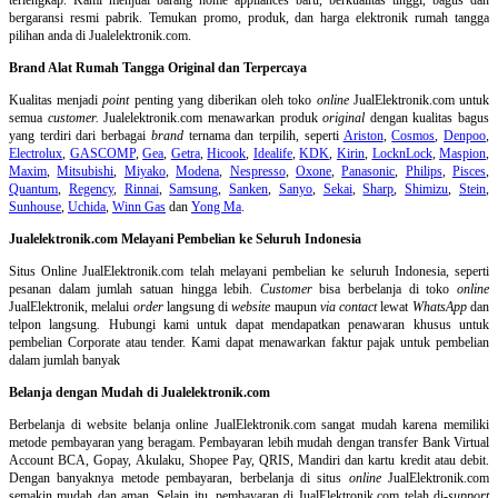
bergaransi resmi pabrik. Temukan promo, produk, dan harga elektronik rumah tangga
pilihan anda di Jualelektronik.com.
Brand Alat Rumah Tangga Original dan Terpercaya
Kualitas menjadi
point
penting yang diberikan oleh toko
online
JualElektronik.com untuk
semua
customer.
Jualelektronik.com menawarkan produk
original
dengan kualitas bagus
yang terdiri dari berbagai
brand
ternama dan terpilih, seperti
Ariston
,
Cosmos
,
Denpoo
,
Electrolux
,
GASCOMP
,
Gea
,
Getra
,
Hicook
,
Idealife
,
KDK
,
Kirin
,
LocknLock
,
Maspion
,
Maxim
,
Mitsubishi
,
Miyako
,
Modena
,
Nespresso
,
Oxone
,
Panasonic
,
Philips
,
Pisces
,
Quantum
,
Regency
,
Rinnai
,
Samsung
,
Sanken
,
Sanyo
,
Sekai
,
Sharp
,
Shimizu
,
Stein
,
Sunhouse
,
Uchida
,
Winn Gas
dan
Yong Ma
.
Jualelektronik.com Melayani Pembelian ke Seluruh Indonesia
Situs Online
JualElektronik.com telah melayani pembelian ke seluruh Indonesia, seperti
pesanan dalam jumlah satuan hingga lebih.
Customer
bisa berbelanja di toko
online
JualElektronik, melalui
order
langsung di
website
maupun
via contact
lewat
WhatsApp
dan
telpon langsung
.
Hubungi kami untuk dapat mendapatkan penawaran khusus untuk
pembelian Corporate atau tender. Kami dapat menawarkan faktur pajak untuk pembelian
dalam jumlah banyak
Belanja dengan Mudah di Jualelektronik.com
Berbelanja di
website belanja online
JualElektronik.com sangat mudah karena memiliki
metode pembayaran yang beragam. Pembayaran lebih mudah dengan transfer Bank Virtual
Account BCA, Gopay, Akulaku, Shopee Pay, QRIS, Mandiri dan kartu kredit atau debit.
Dengan banyaknya metode pembayaran, berbelanja di situs
online
JualElektronik.com
semakin mudah dan aman. Selain itu, pembayaran di JualElektronik.com telah di-
support