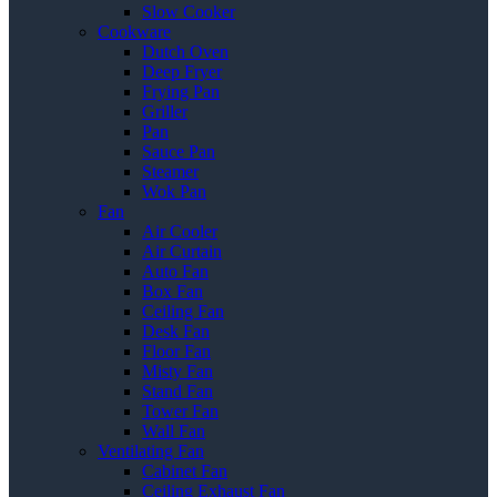
Slow Cooker
Cookware
Dutch Oven
Deep Fryer
Frying Pan
Griller
Pan
Sauce Pan
Steamer
Wok Pan
Fan
Air Cooler
Air Curtain
Auto Fan
Box Fan
Ceiling Fan
Desk Fan
Floor Fan
Misty Fan
Stand Fan
Tower Fan
Wall Fan
Ventilating Fan
Cabinet Fan
Ceiling Exhaust Fan