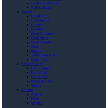
Glass Exhaust Fan
Wall Exhaust
Utensil
Bread Bin
Can Opener
Cutlery
Decanter
Food Container
Food Slicer
Food Warmer
Mug
Spatula
Timbangan Kue
Water Tank
Personal Care
Hair Clipper
Hair Dryer
Hair Styler
Personal Care
Shaver
Catalog
Ariston
KDK
Miyako