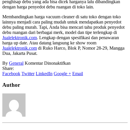
penghisap debu yang ada bisa dicek harganya lalu dibandingkan
dengan harga penyedot debu ruangan di toko lain.
Membandingkan harga vacuum cleaner di satu toko dengan toko
lainnya menjadi cara paling mudah untuk mendapatkan penyedot
debu paling murah. Tapi, Anda bisa mencari tahu produk penyedot
debu ruangan dari berbagai merk, model dan tipe terlengkap di
Jualelektronik.com
. Lengkap dengan spesifikasi dan penawaran
harga up date. Atau datang langsung ke show room
Jualelektronik.com
di Ruko Harco, Blok P, Nomor 28-29, Mangga
Dua, Jakarta Pusat.
pada
By
General
Komentar Dinonaktifkan
Harga
Share:
Vacuum
Facebook
Twitter
LinkedIn
Google +
Email
Cleaner
Besar
Author