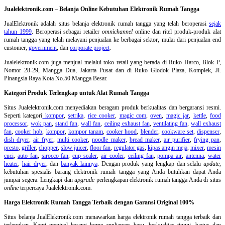
Jualelektronik.com – Belanja Online Kebutuhan Elektronik Rumah Tangga
JualElektronik adalah
situs belanja elektronik rumah tangga
yang telah beroperasi
sejak
tahun 1999
. Beroperasi sebagai retailer
omnichannel
online dan ritel produk-produk alat
rumah tangga yang telah melayani penjualan ke berbagai sektor, mulai dari penjualan end
customer,
government
, dan
corporate project
.
Jualelektronik.com juga menjual melalui toko retail yang berada di Ruko Harco, Blok P,
Nomor 28-29, Mangga Dua, Jakarta Pusat dan di Ruko Glodok Plaza, Komplek, Jl.
Pinangsia Raya Kota No.50 Mangga Besar.
Kategori Produk Terlengkap untuk Alat Rumah Tangga
Situs Jualelektronik.com menyediakan beragam produk berkualitas dan bergaransi resmi.
Seperti kategori
kompor
,
setrika
,
rice cooker
,
magic com
,
oven
,
magic jar
,
kettle
,
food
processor
,
wok pan
,
stand fan
,
wall fan
,
ceiling exhaust fan
,
ventilating fan
,
wall exhaust
fan
,
cooker hob
,
kompor
,
kompor tanam
,
cooker hood
,
blender
,
cookware set
,
dispenser
,
dish dryer
,
air fryer
,
multi cooker
,
noodle maker
,
bread maker
,
air purifier
,
frying pan
,
presto
,
griller
,
chopper
,
slow juicer
,
floor fan
,
regulator gas
,
kipas angin meja
,
mixer
,
mesin
cuci
,
auto fan
,
sirocco fan
,
cup sealer
,
air cooler
,
ceiling fan
,
pompa air
,
antenna
,
water
heater
,
hair dryer
, dan
banyak lainnya
. Dengan produk yang lengkap dan selalu
update
,
kebutuhan spesialis barang elektronik rumah tangga yang Anda butuhkan dapat Anda
jumpai segera. Lengkapi dan
upgrade
perlengkapan elektronik rumah tangga Anda di situs
online
terpercaya Jualelektronik.com.
Harga Elektronik Rumah Tangga Terbaik dengan Garansi Original 100%
Situs belanja
JualElektronik.com menawarkan harga elektronik rumah tangga terbaik dan
terlengkap. Kami menjual barang home appliances baru, berkualitas tinggi, bagus dan