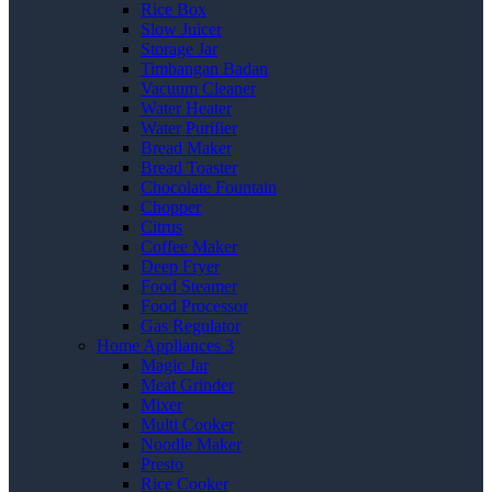
Rice Box
Slow Juicer
Storage Jar
Timbangan Badan
Vacuum Cleaner
Water Heater
Water Purifier
Bread Maker
Bread Toaster
Chocolate Fountain
Chopper
Citrus
Coffee Maker
Deep Fryer
Food Steamer
Food Processor
Gas Regulator
Home Appliances 3
Magic Jar
Meat Grinder
Mixer
Multi Cooker
Noodle Maker
Presto
Rice Cooker