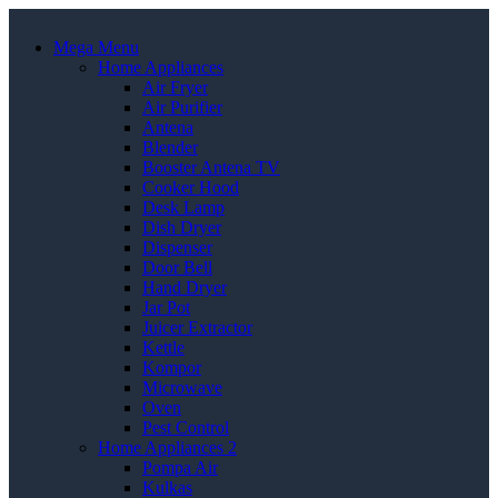
Mega Menu
Home Appliances
Air Fryer
Air Purifier
Antena
Blender
Booster Antena TV
Cooker Hood
Desk Lamp
Dish Dryer
Dispenser
Door Bell
Hand Dryer
Jar Pot
Juicer Extractor
Kettle
Kompor
Microwave
Oven
Pest Control
Home Appliances 2
Pompa Air
Kulkas