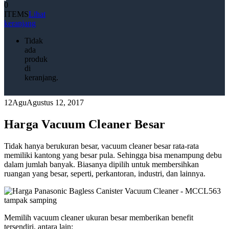
0
ITEMS
Lihat
keranjang
Tidak
ada
produk
di
keranjang.
12
Agu
Agustus 12, 2017
Harga Vacuum Cleaner Besar
Tidak hanya berukuran besar, vacuum cleaner besar rata-rata
memiliki kantong yang besar pula. Sehingga bisa menampung debu
dalam jumlah banyak. Biasanya dipilih untuk membersihkan
ruangan yang besar, seperti, perkantoran, industri, dan lainnya.
Memilih vacuum cleaner ukuran besar memberikan benefit
tersendiri, antara lain: