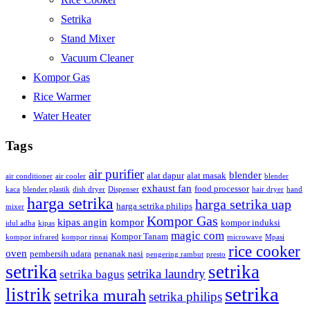
Setrika
Stand Mixer
Vacuum Cleaner
Kompor Gas
Rice Warmer
Water Heater
Tags
air purifier
blender
alat dapur
alat masak
air conditioner
air cooler
blender
exhaust fan
food processor
kaca
blender plastik
dish dryer
Dispenser
hair dryer
hand
harga setrika
harga setrika uap
harga setrika philips
mixer
Kompor Gas
kipas angin
kompor
kompor induksi
idul adha
kipas
magic com
Kompor Tanam
kompor infrared
kompor rinnai
microwave
Mpasi
rice cooker
oven
pembersih udara
penanak nasi
pengering rambut
presto
setrika
setrika
setrika laundry
setrika bagus
setrika
listrik
setrika murah
setrika philips