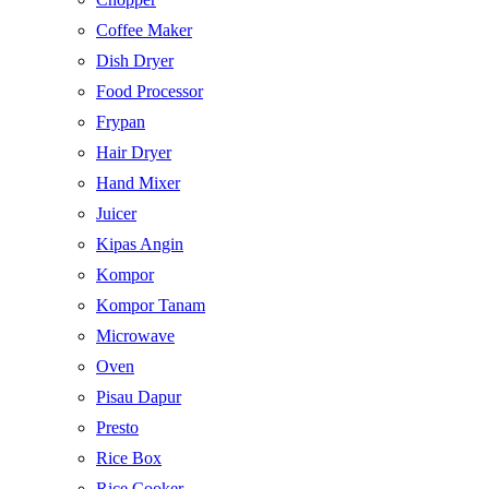
Coffee Maker
Dish Dryer
Food Processor
Frypan
Hair Dryer
Hand Mixer
Juicer
Kipas Angin
Kompor
Kompor Tanam
Microwave
Oven
Pisau Dapur
Presto
Rice Box
Rice Cooker