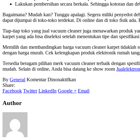
Lakukan pembersihan secara berkala. Sehingga kotoran dan d
Bagaimana? Mudah kan? Tunggu apalagi. Segera miliki penyedot debu 
dapat dijumpai di toko-toko terdekat. Di online dan di toko fisik ada.
Tiap-tiap toko yang jual vacuum cleaner juga menawarkan produk yan
karpet yang ada bisa diseleksi setelah menentukan tipe dan spesifikas
Memilih dan membandingkan harga vacuum cleaner karpet tidaklah sul
dengan harga murah. Cek kelengkapan produk elektronik rumah tang
Tersedia beragam pilihan merk vacuum cleaner terbaik dengan spesifik
mudah. Selain di online, Anda bisa datang ke show room
Jualelektro
pada
By
General
Komentar Dinonaktifkan
Harga
Share:
Vacuum
Facebook
Twitter
LinkedIn
Google +
Email
Cleaner
Karpet
Author