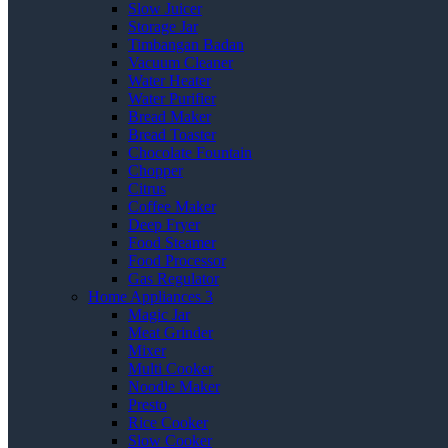
Slow Juicer
Storage Jar
Timbangan Badan
Vacuum Cleaner
Water Heater
Water Purifier
Bread Maker
Bread Toaster
Chocolate Fountain
Chopper
Citrus
Coffee Maker
Deep Fryer
Food Steamer
Food Processor
Gas Regulator
Home Appliances 3
Magic Jar
Meat Grinder
Mixer
Multi Cooker
Noodle Maker
Presto
Rice Cooker
Slow Cooker