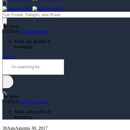
Products
search
0
0 items
0 ITEMS
Lihat keranjang
Tidak ada produk di
keranjang.
Search
0
0 items
0 ITEMS
Lihat keranjang
Tidak ada produk di
keranjang.
30
Agu
Agustus 30, 2017