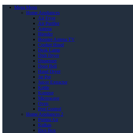
Mega Menu
Home Appliances
Air Fryer
Air Purifier
Antena
Blender
Booster Antena TV
Cooker Hood
Desk Lamp
Dish Dryer
Dispenser
Door Bell
Hand Dryer
Jar Pot
Juicer Extractor
Kettle
Kompor
Microwave
Oven
Pest Control
Home Appliances 2
Pompa Air
Kulkas
Rice Box