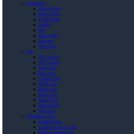
Cookware
Dutch Oven
Deep Fryer
Frying Pan
Griller
Pan
Sauce Pan
Steamer
Wok Pan
Fan
Air Cooler
Air Curtain
Auto Fan
Box Fan
Ceiling Fan
Desk Fan
Floor Fan
Misty Fan
Stand Fan
Tower Fan
Wall Fan
Ventilating Fan
Cabinet Fan
Ceiling Exhaust Fan
Glass Exhaust Fan