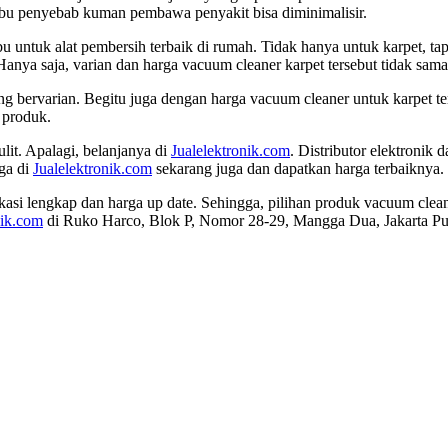
ebu penyebab kuman pembawa penyakit bisa diminimalisir.
untuk alat pembersih terbaik di rumah. Tidak hanya untuk karpet, tapi
 Hanya saja, varian dan harga vacuum cleaner karpet tersebut tidak sama
g bervarian. Begitu juga dengan harga vacuum cleaner untuk karpet t
i produk.
it. Apalagi, belanjanya di
Jualelektronik.com
. Distributor elektronik
ga di
Jualelektronik.com
sekarang juga dan dapatkan harga terbaiknya.
asi lengkap dan harga up date. Sehingga, pilihan produk vacuum cleane
nik.com
di Ruko Harco, Blok P, Nomor 28-29, Mangga Dua, Jakarta Pu