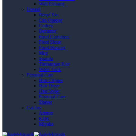
Wall Exhaust
Utensil
Bread Bin
Can Opener
Cutlery
Decanter
Food Container
Food Slicer
Food Warmer
Mug
Spatula
Timbangan Kue
Water Tank
Personal Care
Hair Clipper
Hair Dryer
Hair Styler
Personal Care
Shaver
Catalog
Ariston
KDK
Miyako