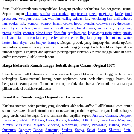
Kategori Produk Terlengkap untuk Alat Rumah Tangga
Situs Jualelektronik.com menyediakan beragam produk berkualitas dan bergaransi resmi.
Seperti kategori
kompor
,
setrika
,
rice cooker
,
magic com
,
oven
,
magic jar
,
kettle
,
food
processor
,
wok pan
,
stand fan
,
wall fan
,
ceiling exhaust fan
,
ventilating fan
,
wall exhaust
fan
,
cooker hob
,
kompor
,
kompor tanam
,
cooker hood
,
blender
,
cookware set
,
dispenser
,
dish dryer
,
air fryer
,
multi cooker
,
noodle maker
,
bread maker
,
air purifier
,
frying pan
,
presto
,
griller
,
chopper
,
slow juicer
,
floor fan
,
regulator gas
,
kipas angin meja
,
mixer
,
mesin
cuci
,
auto fan
,
sirocco fan
,
cup sealer
,
air cooler
,
ceiling fan
,
pompa air
,
antenna
,
water
heater
,
hair dryer
, dan
banyak lainnya
. Dengan produk yang lengkap dan selalu
update
,
kebutuhan spesialis barang elektronik rumah tangga yang Anda butuhkan dapat Anda
jumpai segera. Lengkapi dan
upgrade
perlengkapan elektronik rumah tangga Anda di situs
online
terpercaya Jualelektronik.com.
Harga Elektronik Rumah Tangga Terbaik dengan Garansi Original 100%
Situs belanja
JualElektronik.com menawarkan harga elektronik rumah tangga terbaik dan
terlengkap. Kami menjual barang home appliances baru, berkualitas tinggi, bagus dan
bergaransi resmi pabrik. Temukan promo, produk, dan harga elektronik rumah tangga
pilihan anda di Jualelektronik.com.
Brand Alat Rumah Tangga Original dan Terpercaya
Kualitas menjadi
point
penting yang diberikan oleh toko
online
JualElektronik.com untuk
semua
customer.
Jualelektronik.com menawarkan produk
original
dengan kualitas bagus
yang terdiri dari berbagai
brand
ternama dan terpilih, seperti
Ariston
,
Cosmos
,
Denpoo
,
Electrolux
,
GASCOMP
,
Gea
,
Getra
,
Hicook
,
Idealife
,
KDK
,
Kirin
,
LocknLock
,
Maspion
,
Maxim
,
Mitsubishi
,
Miyako
,
Modena
,
Nespresso
,
Oxone
,
Panasonic
,
Philips
,
Pisces
,
Quantum
,
Regency
,
Rinnai
,
Samsung
,
Sanken
,
Sanyo
,
Sekai
,
Sharp
,
Shimizu
,
Stein
,