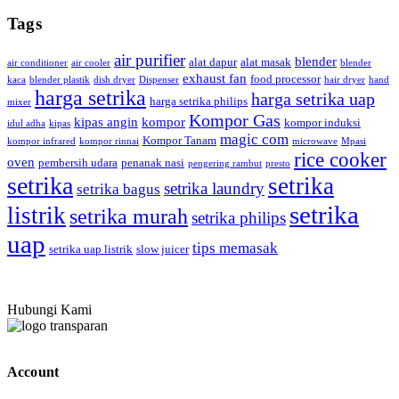
Tags
air purifier
blender
alat dapur
alat masak
air conditioner
air cooler
blender
exhaust fan
food processor
kaca
blender plastik
dish dryer
Dispenser
hair dryer
hand
harga setrika
harga setrika uap
harga setrika philips
mixer
Kompor Gas
kipas angin
kompor
kompor induksi
idul adha
kipas
magic com
Kompor Tanam
kompor infrared
kompor rinnai
microwave
Mpasi
rice cooker
oven
pembersih udara
penanak nasi
pengering rambut
presto
setrika
setrika
setrika laundry
setrika bagus
setrika
listrik
setrika murah
setrika philips
uap
tips memasak
setrika uap listrik
slow juicer
Hubungi Kami
Account