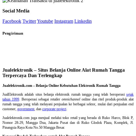
Social Media
Facebook
Twitter
Youtube
Instagram
Linkedin
Pengiriman
Jualelektronik – Situs Belanja Online Alat Rumah Tangga
Terpercaya Dan Terlengkap
Jualelektronik.com – Belanja Online Kebutuhan Elektronik Rumah Tangga
JualElektronik adalah
situs belanja elektronik rumah tangga
yang telah beroperasi
sejak
tahun 1999
. Beroperasi sebagai retailer
omnichannel
online dan ritel produk-produk alat
rumah tangga yang telah melayani penjualan ke berbagai sektor, mulai dari penjualan end
customer,
government
, dan
corporate project
.
Jualelektronik.com juga menjual melalui toko retail yang berada di Ruko Harco, Blok P,
Nomor 28-29, Mangga Dua, Jakarta Pusat dan di Ruko Glodok Plaza, Komplek, Jl.
Pinangsia Raya Kota No.50 Mangga Besar.