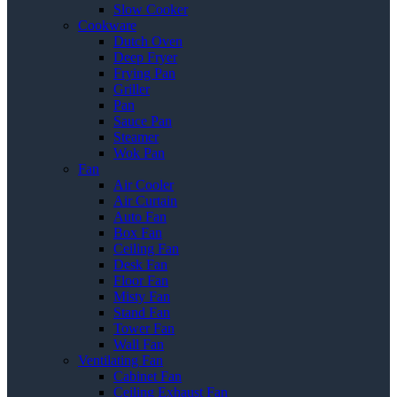
Slow Cooker
Cookware
Dutch Oven
Deep Fryer
Frying Pan
Griller
Pan
Sauce Pan
Steamer
Wok Pan
Fan
Air Cooler
Air Curtain
Auto Fan
Box Fan
Ceiling Fan
Desk Fan
Floor Fan
Misty Fan
Stand Fan
Tower Fan
Wall Fan
Ventilating Fan
Cabinet Fan
Ceiling Exhaust Fan