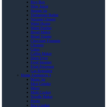
Rice Box
Slow Juicer
Storage Jar
Timbangan Badan
Vacuum Cleaner
Water Heater
Water Purifier
Bread Maker
Bread Toaster
Chocolate Fountain
Chopper
Citrus
Coffee Maker
Deep Fryer
Food Steamer
Food Processor
Gas Regulator
Home Appliances 3
Magic Jar
Meat Grinder
Mixer
Multi Cooker
Noodle Maker
Presto
Rice Cooker