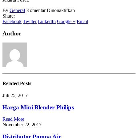
pada
By
General
Komentar Dinonaktifkan
Jenis
Share:
Jenis
Facebook
Twitter
LinkedIn
Google +
Email
Kompor
Gas
Author
Related
Posts
Juli 25, 2017
Harga Mini Blender Philips
Read More
November 22, 2017
Distributor Pompa Air