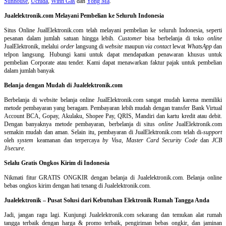
Sunhouse
,
Uchida
,
Winn Gas
dan
Yong Ma
.
Jualelektronik.com Melayani Pembelian ke Seluruh Indonesia
Situs Online
JualElektronik.com telah melayani pembelian ke seluruh Indonesia, seperti
pesanan dalam jumlah satuan hingga lebih.
Customer
bisa berbelanja di toko
online
JualElektronik, melalui
order
langsung di
website
maupun
via contact
lewat
WhatsApp
dan
telpon langsung
.
Hubungi kami untuk dapat mendapatkan penawaran khusus untuk
pembelian Corporate atau tender. Kami dapat menawarkan faktur pajak untuk pembelian
dalam jumlah banyak
Belanja dengan Mudah di Jualelektronik.com
Berbelanja di
website belanja online
JualElektronik.com sangat mudah karena memiliki
metode pembayaran yang beragam. Pembayaran lebih mudah dengan transfer Bank Virtual
Account BCA, Gopay, Akulaku, Shopee Pay, QRIS, Mandiri dan kartu kredit atau debit.
Dengan banyaknya metode pembayaran, berbelanja di situs
online
JualElektronik.com
semakin mudah dan aman. Selain itu, pembayaran di JualElektronik.com telah di-
support
oleh
system
keamanan dan
terpercaya
by Visa
,
Master Card Security Code
dan
JCB
J/secure
.
Selalu Gratis Ongkos Kirim di Indonesia
Nikmati fitur GRATIS ONGKIR dengan belanja di Jualelektronik.com. Belanja online
bebas ongkos kirim dengan hati tenang di Jualelektronik.com.
Jualelektronik – Pusat Solusi dari Kebutuhan Elektronik Rumah Tangga Anda
Jadi, jangan ragu lagi. Kunjungi Jualelektronik.com sekarang dan temukan alat rumah
tangga terbaik dengan harga & promo terbaik, pengiriman bebas ongkir, dan jaminan