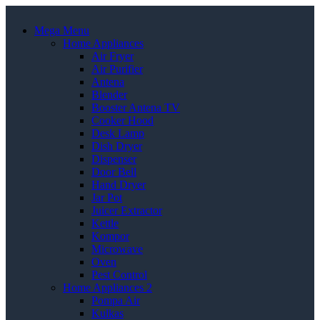
Mega Menu
Home Appliances
Air Fryer
Air Purifier
Antena
Blender
Booster Antena TV
Cooker Hood
Desk Lamp
Dish Dryer
Dispenser
Door Bell
Hand Dryer
Jar Pot
Juicer Extractor
Kettle
Kompor
Microwave
Oven
Pest Control
Home Appliances 2
Pompa Air
Kulkas