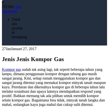
0
ITEMS
Lihat
keranjang
Tidak
ada
produk
di
keranjang.
27
Jan
Januari 27, 2017
Jenis Jenis Kompor Gas
Kompor gas
sudah tak asing lagi, tak seperti beberapa tahun yang
lampu, dimana penggunaan kompor dengan tabung gas masih
sangat jarang. Kini, setiap rumah menggunakan kompor gas dan
sangat jarang ditemui yang memakai kompor minyak tanah maupun
kayu. Peredaran dan dikenalnya kompor gas di beberapa tahun lalu
melalui sosialisasi dan upaya lainnya mendapatkan respond yang
positif. Bahkan memang tak ada pilihan untuk memilih kompor
selain kompor gas. Bagaimana bisa tidak, minyak tanah langka dan
mahal, sedangkan kayu juga mahal dan cukup sulit ditemui.