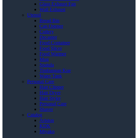
Glass Exhaust Fan
Wall Exhaust
Utensil
Bread Bin
Can Opener
Cutlery
Decanter
Food Container
Food Slicer
Food Warmer
Mug
Spatula
Timbangan Kue
Water Tank
Personal Care
Hair Clipper
Hair Dryer
Hair Styler
Personal Care
Shaver
Catalog
Ariston
KDK
Miyako