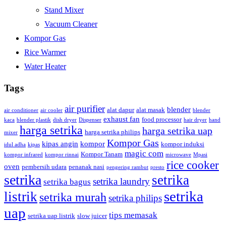
Stand Mixer
Vacuum Cleaner
Kompor Gas
Rice Warmer
Water Heater
Tags
air purifier
blender
alat dapur
alat masak
air conditioner
air cooler
blender
exhaust fan
food processor
kaca
blender plastik
dish dryer
Dispenser
hair dryer
hand
harga setrika
harga setrika uap
harga setrika philips
mixer
Kompor Gas
kipas angin
kompor
kompor induksi
idul adha
kipas
magic com
Kompor Tanam
kompor infrared
kompor rinnai
microwave
Mpasi
rice cooker
oven
pembersih udara
penanak nasi
pengering rambut
presto
setrika
setrika
setrika laundry
setrika bagus
setrika
listrik
setrika murah
setrika philips
uap
tips memasak
setrika uap listrik
slow juicer