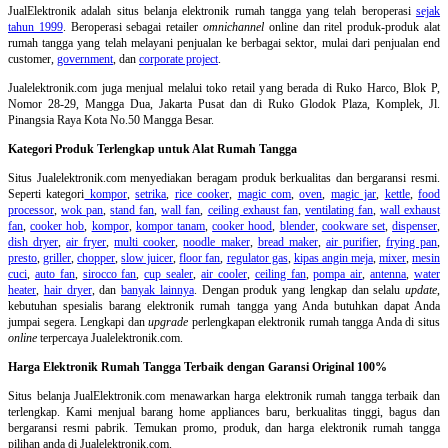
JualElektronik adalah
situs belanja elektronik rumah tangga
yang telah beroperasi
sejak
tahun 1999
. Beroperasi sebagai retailer
omnichannel
online dan ritel produk-produk alat
rumah tangga yang telah melayani penjualan ke berbagai sektor, mulai dari penjualan end
customer,
government
, dan
corporate project
.
Jualelektronik.com juga menjual melalui toko retail yang berada di Ruko Harco, Blok P,
Nomor 28-29, Mangga Dua, Jakarta Pusat dan di Ruko Glodok Plaza, Komplek, Jl.
Pinangsia Raya Kota No.50 Mangga Besar.
Kategori Produk Terlengkap untuk Alat Rumah Tangga
Situs Jualelektronik.com menyediakan beragam produk berkualitas dan bergaransi resmi.
Seperti kategori
kompor
,
setrika
,
rice cooker
,
magic com
,
oven
,
magic jar
,
kettle
,
food
processor
,
wok pan
,
stand fan
,
wall fan
,
ceiling exhaust fan
,
ventilating fan
,
wall exhaust
fan
,
cooker hob
,
kompor
,
kompor tanam
,
cooker hood
,
blender
,
cookware set
,
dispenser
,
dish dryer
,
air fryer
,
multi cooker
,
noodle maker
,
bread maker
,
air purifier
,
frying pan
,
presto
,
griller
,
chopper
,
slow juicer
,
floor fan
,
regulator gas
,
kipas angin meja
,
mixer
,
mesin
cuci
,
auto fan
,
sirocco fan
,
cup sealer
,
air cooler
,
ceiling fan
,
pompa air
,
antenna
,
water
heater
,
hair dryer
, dan
banyak lainnya
. Dengan produk yang lengkap dan selalu
update
,
kebutuhan spesialis barang elektronik rumah tangga yang Anda butuhkan dapat Anda
jumpai segera. Lengkapi dan
upgrade
perlengkapan elektronik rumah tangga Anda di situs
online
terpercaya Jualelektronik.com.
Harga Elektronik Rumah Tangga Terbaik dengan Garansi Original 100%
Situs belanja
JualElektronik.com menawarkan harga elektronik rumah tangga terbaik dan
terlengkap. Kami menjual barang home appliances baru, berkualitas tinggi, bagus dan
bergaransi resmi pabrik. Temukan promo, produk, dan harga elektronik rumah tangga
pilihan anda di Jualelektronik.com.