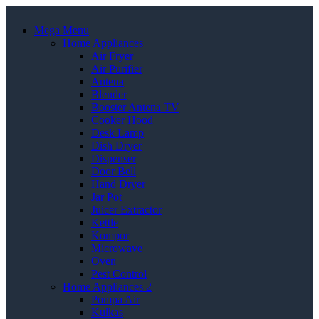
Mega Menu
Home Appliances
Air Fryer
Air Purifier
Antena
Blender
Booster Antena TV
Cooker Hood
Desk Lamp
Dish Dryer
Dispenser
Door Bell
Hand Dryer
Jar Pot
Juicer Extractor
Kettle
Kompor
Microwave
Oven
Pest Control
Home Appliances 2
Pompa Air
Kulkas