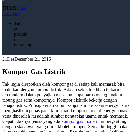
0
ITEMS
Lihat
keranjang
Tidak
ada
produk
di
keranjang.
21
Des
Desember 21, 2016
Kompor Gas Listrik
Tak ingin direpotkan oleh kompor gas di setiap kali memasak bisa
dialihkan dengan kompor listrik. Adalah sebuah pilihan terbaru di
era modern dalam penyajian masakan tanpa harus menggunakan
tabung gas serta kompornya. Kompor elektrik bekerja dengan
tenaga listrik. Prinsip kerjanya pun sangat simple yakni energy listrik
menghasilkan panas pada kumparan kompor dan dari energy panas
yang diperoleh itu adalah sumber pengapian utama untuk memasak.
Cepat tidaknya panas yang ada
kompor gas modern
ini bergantung
dengan skala watt yang dimiliki oleh kompor. Semakin tinggi maka
akan semakin cepat pula masaknya. Berlaku pula untuk sebaliknya.