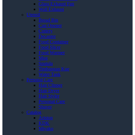
Glass Exhaust Fan
Wall Exhaust
Utensil
Bread Bin
Can Opener
Cutlery
Decanter
Food Container
Food Slicer
Food Warmer
Mug
Spatula
Timbangan Kue
Water Tank
Personal Care
Hair Clipper
Hair Dryer
Hair Styler
Personal Care
Shaver
Catalog
Ariston
KDK
Miyako