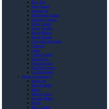
Rice Box
Slow Juicer
Storage Jar
Timbangan Badan
Vacuum Cleaner
Water Heater
Water Purifier
Bread Maker
Bread Toaster
Chocolate Fountain
Chopper
Citrus
Coffee Maker
Deep Fryer
Food Steamer
Food Processor
Gas Regulator
Home Appliances 3
Magic Jar
Meat Grinder
Mixer
Multi Cooker
Noodle Maker
Presto
Rice Cooker