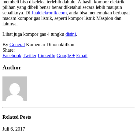
membeli bisa diseleksi terlebih dahulu. Alhasil, kompor elektrik
pilihan yang dibeli benar-benar diketahui secara lebih maupun
sebaliknya. Di
Jualelekronik.com
, anda bisa menemukan berbagai
macam kompor gas listrik, seperti kompor listrik Maspion dan
lainnya.
Lihat juga kompor gas 4 tungku
disini
.
pada
By
General
Komentar Dinonaktifkan
Kompor
Share:
Gas
Facebook
Twitter
LinkedIn
Google +
Email
Listrik
Author
Related
Posts
Juli 6, 2017