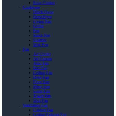
Slow Cooker
Cookware
Dutch Oven
Deep Fryer
Frying Pan
Griller
Pan
Sauce Pan
Steamer
Wok Pan
Fan
Air Cooler
Air Curtain
Auto Fan
Box Fan
Ceiling Fan
Desk Fan
Floor Fan
Misty Fan
Stand Fan
Tower Fan
Wall Fan
Ventilating Fan
Cabinet Fan
Ceiling Exhaust Fan