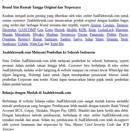
Brand Alat Rumah Tangga Original dan Terpercaya
Kualitas menjadi
point
penting yang diberikan oleh toko
online
JualElektronik.com untuk
semua
customer.
Jualelektronik.com menawarkan produk
original
dengan kualitas bagus
yang terdiri dari berbagai
brand
ternama dan terpilih, seperti
Ariston
,
Cosmos
,
Denpoo
,
Electrolux
,
GASCOMP
,
Gea
,
Getra
,
Hicook
,
Idealife
,
KDK
,
Kirin
,
LocknLock
,
Maspion
,
Maxim
,
Mitsubishi
,
Miyako
,
Modena
,
Nespresso
,
Oxone
,
Panasonic
,
Philips
,
Pisces
,
Quantum
,
Regency
,
Rinnai
,
Samsung
,
Sanken
,
Sanyo
,
Sekai
,
Sharp
,
Shimizu
,
Stein
,
Sunhouse
,
Uchida
,
Winn Gas
dan
Yong Ma
.
Jualelektronik.com Melayani Pembelian ke Seluruh Indonesia
Situs Online
JualElektronik.com telah melayani pembelian ke seluruh Indonesia, seperti
pesanan dalam jumlah satuan hingga lebih.
Customer
bisa berbelanja di toko
online
JualElektronik, melalui
order
langsung di
website
maupun
via contact
lewat
WhatsApp
dan
telpon langsung
.
Hubungi kami untuk dapat mendapatkan penawaran khusus untuk
pembelian Corporate atau tender. Kami dapat menawarkan faktur pajak untuk pembelian
dalam jumlah banyak
Belanja dengan Mudah di Jualelektronik.com
Berbelanja di
website belanja online
JualElektronik.com sangat mudah karena memiliki
metode pembayaran yang beragam. Pembayaran lebih mudah dengan transfer Bank Virtual
Account BCA, Gopay, Akulaku, Shopee Pay, QRIS, Mandiri dan kartu kredit atau debit.
Dengan banyaknya metode pembayaran, berbelanja di situs
online
JualElektronik.com
semakin mudah dan aman. Selain itu, pembayaran di JualElektronik.com telah di-
support
oleh
system
keamanan dan
terpercaya
by Visa
,
Master Card Security Code
dan
JCB
J/secure
.