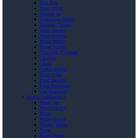
Rice Box
Slow Juicer
Storage Jar
Timbangan Badan
Vacuum Cleaner
Water Heater
Water Purifier
Bread Maker
Bread Toaster
Chocolate Fountain
Chopper
Citrus
Coffee Maker
Deep Fryer
Food Steamer
Food Processor
Gas Regulator
Home Appliances 3
Magic Jar
Meat Grinder
Mixer
Multi Cooker
Noodle Maker
Presto
Rice Cooker