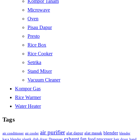
Kompor Tanam
Microwave
Oven
Pisau Dapur
Presto
Rice Box
Rice Cooker
Setrika
Stand Mixer
Vacuum Cleaner
Kompor Gas
Rice Warmer
Water Heater
Tags
air purifier
blender
alat dapur
alat masak
air conditioner
air cooler
blender
exhaust fan
food processor
kaca
blender plastik
dish dryer
Dispenser
hair dryer
hand