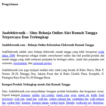
Pengiriman
Jualelektronik – Situs Belanja Online Alat Rumah Tangga
Terpercaya Dan Terlengkap
Jualelektronik.com – Belanja Online Kebutuhan Elektronik Rumah Tangga
JualElektronik adalah
situs belanja elektronik rumah tangga
yang telah beroperasi
sejak
tahun 1999
. Beroperasi sebagai retailer
omnichannel
online dan ritel produk-produk alat
rumah tangga yang telah melayani penjualan ke berbagai sektor, mulai dari penjualan end
customer,
government
, dan
corporate project
.
Jualelektronik.com juga menjual melalui toko retail yang berada di Ruko Harco, Blok P,
Nomor 28-29, Mangga Dua, Jakarta Pusat dan di Ruko Glodok Plaza, Komplek, Jl.
Pinangsia Raya Kota No.50 Mangga Besar.
Kategori Produk Terlengkap untuk Alat Rumah Tangga
Situs Jualelektronik.com menyediakan beragam produk berkualitas dan bergaransi resmi.
Seperti kategori
kompor
,
setrika
,
rice cooker
,
magic com
,
oven
,
magic jar
,
kettle
,
food
processor
,
wok pan
,
stand fan
,
wall fan
,
ceiling exhaust fan
,
ventilating fan
,
wall exhaust
fan
,
cooker hob
,
kompor
,
kompor tanam
,
cooker hood
,
blender
,
cookware set
,
dispenser
,