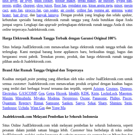
dish dryer
,
air fryer
,
multi cooker
,
noodle maker
,
bread maker
,
air purifier
,
frying pan
,
presto
,
griller
,
chopper
,
slow juicer
,
floor fan
,
regulator gas
,
kipas angin meja
,
mixer
,
mesin
cuci
,
auto fan
,
sirocco fan
,
cup sealer
,
air cooler
,
ceiling fan
,
pompa air
,
antenna
,
water
heater
,
hair dryer
, dan
banyak lainnya
. Dengan produk yang lengkap dan selalu
update
,
kebutuhan spesialis barang elektronik rumah tangga yang Anda butuhkan dapat Anda
jumpai segera. Lengkapi dan
upgrade
perlengkapan elektronik rumah tangga Anda di situs
online
terpercaya Jualelektronik.com.
Harga Elektronik Rumah Tangga Terbaik dengan Garansi Original 100%
Situs belanja
JualElektronik.com menawarkan harga elektronik rumah tangga terbaik dan
terlengkap. Kami menjual barang home appliances baru, berkualitas tinggi, bagus dan
bergaransi resmi pabrik. Temukan promo, produk, dan harga elektronik rumah tangga
pilihan anda di Jualelektronik.com.
Brand Alat Rumah Tangga Original dan Terpercaya
Kualitas menjadi
point
penting yang diberikan oleh toko
online
JualElektronik.com untuk
semua
customer.
Jualelektronik.com menawarkan produk
original
dengan kualitas bagus
yang terdiri dari berbagai
brand
ternama dan terpilih, seperti
Ariston
,
Cosmos
,
Denpoo
,
Electrolux
,
GASCOMP
,
Gea
,
Getra
,
Hicook
,
Idealife
,
KDK
,
Kirin
,
LocknLock
,
Maspion
,
Maxim
,
Mitsubishi
,
Miyako
,
Modena
,
Nespresso
,
Oxone
,
Panasonic
,
Philips
,
Pisces
,
Quantum
,
Regency
,
Rinnai
,
Samsung
,
Sanken
,
Sanyo
,
Sekai
,
Sharp
,
Shimizu
,
Stein
,
Sunhouse
,
Uchida
,
Winn Gas
dan
Yong Ma
.
Jualelektronik.com Melayani Pembelian ke Seluruh Indonesia
Situs Online
JualElektronik.com telah melayani pembelian ke seluruh Indonesia, seperti
pesanan dalam jumlah satuan hingga lebih.
Customer
bisa berbelanja di toko
online
JualElektronik, melalui
order
langsung di
website
maupun
via contact
lewat
WhatsApp
dan