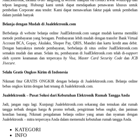
telpon langsung
.
Hubungi kami untuk dapat mendapatkan penawaran khusus untuk
pembelian Corporate atau tender. Kami dapat menawarkan faktur pajak untuk pembelian
dalam jumlah banyak
Belanja dengan Mudah di Jualelektronik.com
Berbelanja di
website belanja online
JualElektronik.com sangat mudah karena memiliki
metode pembayaran yang beragam. Pembayaran lebih mudah dengan transfer Bank Virtual
Account BCA, Gopay, Akulaku, Shopee Pay, QRIS, Mandiri dan kartu kredit atau debit.
Dengan banyaknya metode pembayaran, berbelanja di situs
online
JualElektronik.com
semakin mudah dan aman. Selain itu, pembayaran di JualElektronik.com telah di-
support
oleh
system
keamanan dan
terpercaya
by Visa
,
Master Card Security Code
dan
JCB
J/secure
.
Selalu Gratis Ongkos Kirim di Indonesia
Nikmati fitur GRATIS ONGKIR dengan belanja di Jualelektronik.com. Belanja online
bebas ongkos kirim dengan hati tenang di Jualelektronik.com.
Jualelektronik – Pusat Solusi dari Kebutuhan Elektronik Rumah Tangga Anda
Jadi, jangan ragu lagi. Kunjungi Jualelektronik.com sekarang dan temukan alat rumah
tangga terbaik dengan harga & promo terbaik, pengiriman bebas ongkir, dan jaminan
keaslian barang. Nikmati pengalaman belanja online yang aman dan nyaman dengan
Jualelektronik – mitra terpercaya Anda dalam memenuhi kebutuhan rumah tangga Anda.
KATEGORI
INFO