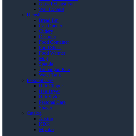
Glass Exhaust Fan
Wall Exhaust
Utensil
Bread Bin
Can Opener
Cutlery
Decanter
Food Container
Food Slicer
Food Warmer
Mug
Spatula
Timbangan Kue
Water Tank
Personal Care
Hair Clipper
Hair Dryer
Hair Styler
Personal Care
Shaver
Catalog
Ariston
KDK
Miyako