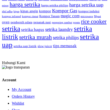
harga setrika
harga setrika uap
harga setrika philips
mixer
Kompor Gas
kipas angin
kompor
kompor induksi
idul adha
kipas
magic com
Kompor Tanam
kompor infrared
kompor rinnai
microwave
Mpasi
rice cooker
oven
pembersih udara
penanak nasi
pengering rambut
presto
setrika
setrika
setrika laundry
setrika bagus
setrika
listrik
setrika murah
setrika philips
uap
tips memasak
setrika uap listrik
slow juicer
Hubungi Kami
Account
My Account
Orders History
Wishlist