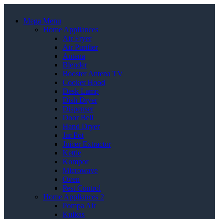
Mega Menu
Home Appliances
Air Fryer
Air Purifier
Antena
Blender
Booster Antena TV
Cooker Hood
Desk Lamp
Dish Dryer
Dispenser
Door Bell
Hand Dryer
Jar Pot
Juicer Extractor
Kettle
Kompor
Microwave
Oven
Pest Control
Home Appliances 2
Pompa Air
Kulkas