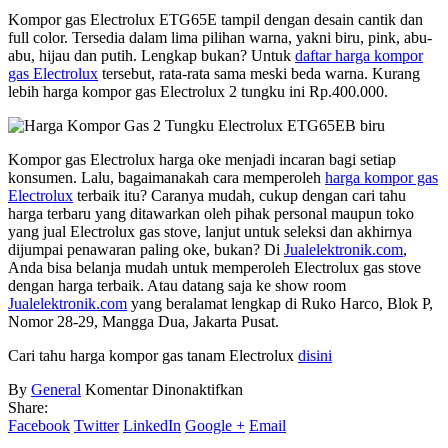
Kompor gas Electrolux ETG65E tampil dengan desain cantik dan
full color. Tersedia dalam lima pilihan warna, yakni biru, pink, abu-
abu, hijau dan putih. Lengkap bukan? Untuk
daftar harga kompor
gas Electrolux
tersebut, rata-rata sama meski beda warna. Kurang
lebih harga kompor gas Electrolux 2 tungku ini Rp.400.000.
Kompor gas Electrolux harga oke menjadi incaran bagi setiap
konsumen. Lalu, bagaimanakah cara memperoleh
harga kompor gas
Electrolux
terbaik itu? Caranya mudah, cukup dengan cari tahu
harga terbaru yang ditawarkan oleh pihak personal maupun toko
yang jual Electrolux gas stove, lanjut untuk seleksi dan akhirnya
dijumpai penawaran paling oke, bukan? Di
Jualelektronik.com
,
Anda bisa belanja mudah untuk memperoleh Electrolux gas stove
dengan harga terbaik. Atau datang saja ke show room
Jualelektronik.com
yang beralamat lengkap di Ruko Harco, Blok P,
Nomor 28-29, Mangga Dua, Jakarta Pusat.
Cari tahu harga kompor gas tanam Electrolux
disini
pada
By
General
Komentar Dinonaktifkan
Kompor
Share:
Gas
Facebook
Twitter
LinkedIn
Google +
Email
Elekctrolux