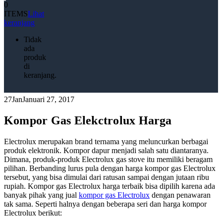
0
ITEMS
Lihat
keranjang
Tidak
ada
produk
di
keranjang.
27
Jan
Januari 27, 2017
Kompor Gas Elekctrolux Harga
Electrolux merupakan brand ternama yang meluncurkan berbagai
produk elektronik. Kompor dapur menjadi salah satu diantaranya.
Dimana, produk-produk Electrolux gas stove itu memiliki beragam
pilihan. Berbanding lurus pula dengan harga kompor gas Electrolux
tersebut, yang bisa dimulai dari ratusan sampai dengan jutaan ribu
rupiah. Kompor gas Electrolux harga terbaik bisa dipilih karena ada
banyak pihak yang jual
kompor gas Electrolux
dengan penawaran
tak sama. Seperti halnya dengan beberapa seri dan harga kompor
Electrolux berikut: