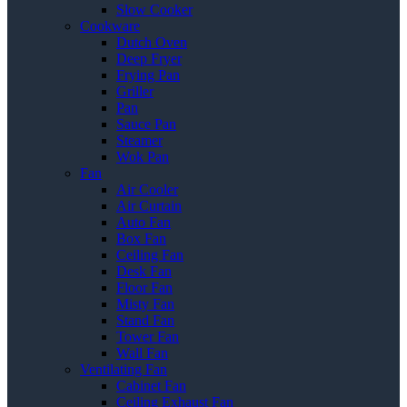
Slow Cooker
Cookware
Dutch Oven
Deep Fryer
Frying Pan
Griller
Pan
Sauce Pan
Steamer
Wok Pan
Fan
Air Cooler
Air Curtain
Auto Fan
Box Fan
Ceiling Fan
Desk Fan
Floor Fan
Misty Fan
Stand Fan
Tower Fan
Wall Fan
Ventilating Fan
Cabinet Fan
Ceiling Exhaust Fan