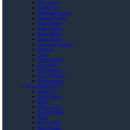
Slow Juicer
Storage Jar
Timbangan Badan
Vacuum Cleaner
Water Heater
Water Purifier
Bread Maker
Bread Toaster
Chocolate Fountain
Chopper
Citrus
Coffee Maker
Deep Fryer
Food Steamer
Food Processor
Gas Regulator
Home Appliances 3
Magic Jar
Meat Grinder
Mixer
Multi Cooker
Noodle Maker
Presto
Rice Cooker
Slow Cooker