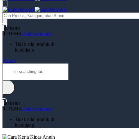
Products
search
0
0 items
0 ITEMS
Lihat keranjang
Tidak ada produk di
keranjang.
Search
0
0 items
0 ITEMS
Lihat keranjang
Tidak ada produk di
keranjang.