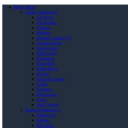
Mega Menu
Home Appliances
Air Fryer
Air Purifier
Antena
Blender
Booster Antena TV
Cooker Hood
Desk Lamp
Dish Dryer
Dispenser
Door Bell
Hand Dryer
Jar Pot
Juicer Extractor
Kettle
Kompor
Microwave
Oven
Pest Control
Home Appliances 2
Pompa Air
Kulkas
Rice Box