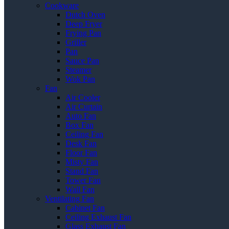
Cookware
Dutch Oven
Deep Fryer
Frying Pan
Griller
Pan
Sauce Pan
Steamer
Wok Pan
Fan
Air Cooler
Air Curtain
Auto Fan
Box Fan
Ceiling Fan
Desk Fan
Floor Fan
Misty Fan
Stand Fan
Tower Fan
Wall Fan
Ventilating Fan
Cabinet Fan
Ceiling Exhaust Fan
Glass Exhaust Fan