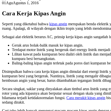
01
Agu
Agustus 1, 2016
Cara Kerja Kipas Angin
Seperti yang diketahui bahwa
kipas angin
merupakan benda elektrik y
ruang. Apalagi, di wilayah dengan iklim tropis yang lebih mendominas
Sebagai alat elektrik berarus AC, prinsip kerja kipas angin sangatlah lu
Gerak arus bolak-balik masuk ke kipas angin.
Terdapat motor listrik yang bergerak dari energy listrik menja
Lilitan kawat pada kumparan besi dialiri oleh listrik dan men
kumpara besi bersangkutan.
Baling-baling kipas angin terletak pada poros dari kumparan b
Disimpulkan bahwa cara kerja kipas angin dimulai dari energi listrik 
kumparan besi yang bergerak. Nantinya, listrik yang mengalir dibag
hembusan angin yang besar, harus ditambahkan tegangan listrik diba
Secara singkat, saklar yang dinyalakan akan timbul arus listrik yang
rotor yang ada kipasnya akan berputar sesuai dengan skala yang dimil
bilamana terjadi ketidaknormalan fungsi.
Cara merakit kipas angin
bis
sedang dirakit.
Cari tahu lebih banyak mengenai macam-macam kipas angin dengan