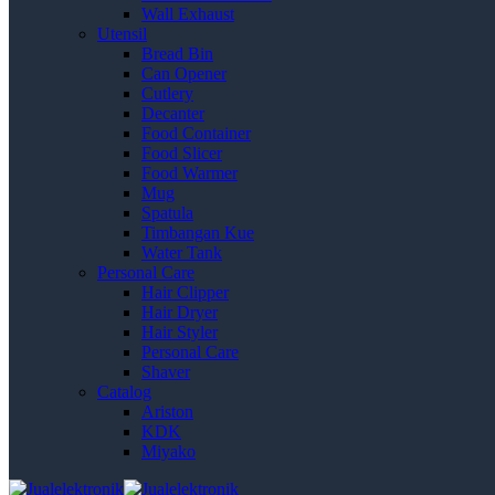
Wall Exhaust
Utensil
Bread Bin
Can Opener
Cutlery
Decanter
Food Container
Food Slicer
Food Warmer
Mug
Spatula
Timbangan Kue
Water Tank
Personal Care
Hair Clipper
Hair Dryer
Hair Styler
Personal Care
Shaver
Catalog
Ariston
KDK
Miyako