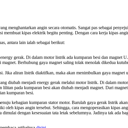
ang menghantarkan angin secara otomatis. Sangat pas sebagai penyejuk
i membuat kipas elektrik begitu penting. Dengan cara kerja kipas angin
as, antara lain ialah sebagai berikut:
di energy gerak. Di dalam motor listrik ada kumparan besi dan magnet U.
jadi magnet. Berhubung gaya magnet saling tolak menolak dikedua kutu
esi. Jika aliran listrik diaktifkan, maka akan menimbulkan gaya magne
yang diubah menjadi energy gerak melalui motor listrik. Di dalam motor
ian lilitan pada kumparan besi akan diubah menjadi magnet. Dari magne
gian kumparan besi.
 menuju kebagian kumparan stator motor. Barulah gaya gerak listrik aka
iki oleh kipas angin tersebut. Sehingga, cara mengoperasikan kipas an
a dimulai dengan kesesuaian tata letak sebelumnya. Jadinya tak ada bag
 membaca artikelnya
disini